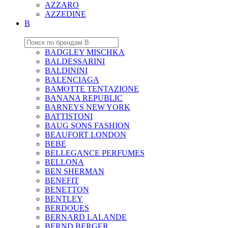
AZZARO
AZZEDINE
B
BADGLEY MISCHKA
BALDESSARINI
BALDININI
BALENCIAGA
BAMOTTE TENTAZIONE
BANANA REPUBLIC
BARNEYS NEW YORK
BATTISTONI
BAUG SONS FASHION
BEAUFORT LONDON
BEBE
BELLEGANCE PERFUMES
BELLONA
BEN SHERMAN
BENEFIT
BENETTON
BENTLEY
BERDOUES
BERNARD LALANDE
BERND BERGER