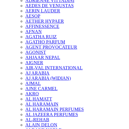
ADRIENNE VITTADINI
AEDES DE VENUSTAS
AERIN LAUDER
AESOP
AETHER HYPAER
AFFINESSENCE
AFNAN
AGATHA RUIZ
AGATHO PARFUM
AGENT PROVOCATEUR
AGONIST
AHJAAR NEPAL
AIGNER
AIR-VAL INTERNATIONAL
AJ ARABIA
AJ ARABIA (WIDIAN)
AJMAL
AJNE CARMEL
AKRO
AL HAMATT
AL HARAMAIN
AL HARAMAIN PERFUMES
AL JAZEERA PERFUMES
AL-REHAB
ALAIN DELON