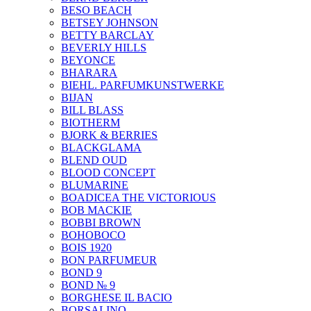
BESO BEACH
BETSEY JOHNSON
BETTY BARCLAY
BEVERLY HILLS
BEYONCE
BHARARA
BIEHL. PARFUMKUNSTWERKE
BIJAN
BILL BLASS
BIOTHERM
BJORK & BERRIES
BLACKGLAMA
BLEND OUD
BLOOD CONCEPT
BLUMARINE
BOADICEA THE VICTORIOUS
BOB MACKIE
BOBBI BROWN
BOHOBOCO
BOIS 1920
BON PARFUMEUR
BOND 9
BOND № 9
BORGHESE IL BACIO
BORSALINO