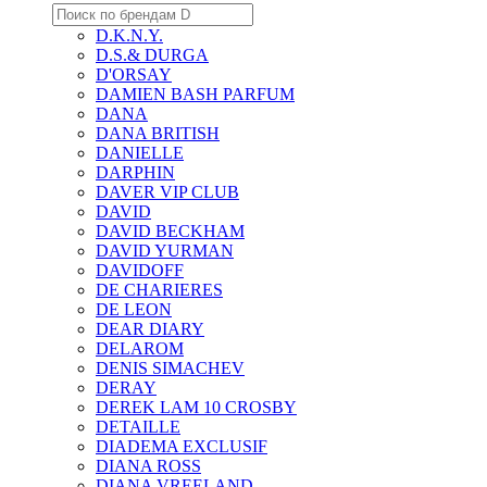
D.K.N.Y.
D.S.& DURGA
D'ORSAY
DAMIEN BASH PARFUM
DANA
DANA BRITISH
DANIELLE
DARPHIN
DAVER VIP CLUB
DAVID
DAVID BECKHAM
DAVID YURMAN
DAVIDOFF
DE CHARIERES
DE LEON
DEAR DIARY
DELAROM
DENIS SIMACHEV
DERAY
DEREK LAM 10 CROSBY
DETAILLE
DIADEMA EXCLUSIF
DIANA ROSS
DIANA VREELAND