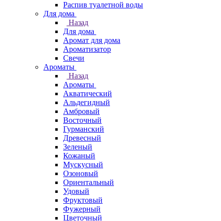
Распив туалетной воды
Для дома
Назад
Для дома
Аромат для дома
Ароматизатор
Свечи
Ароматы
Назад
Ароматы
Акватический
Альдегидный
Амбровый
Восточный
Гурманский
Древесный
Зеленый
Кожаный
Мускусный
Озоновый
Ориентальный
Удовый
Фруктовый
Фужерный
Цветочный