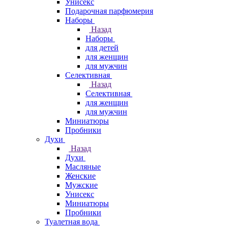
Унисекс
Подарочная парфюмерия
Наборы
Назад
Наборы
для детей
для женщин
для мужчин
Селективная
Назад
Селективная
для женщин
для мужчин
Миниатюры
Пробники
Духи
Назад
Духи
Масляные
Женские
Мужские
Унисекс
Миниатюры
Пробники
Туалетная вода