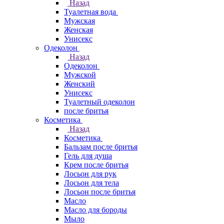
Назад
Туалетная вода
Мужская
Женская
Унисекс
Одеколон
Назад
Одеколон
Мужской
Женский
Унисекс
Туалетный одеколон
после бритья
Косметика
Назад
Косметика
Бальзам после бритья
Гель для душа
Крем после бритья
Лосьон для рук
Лосьон для тела
Лосьон после бритья
Масло
Масло для бороды
Мыло