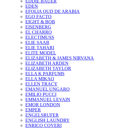
EDDIE BAUER
EDEN
EFOLIA OUD DE ARABIA
EGO FACTO
EIGHT & BOB
EISENBERG
EL CHARRO
ELECTIMUSS
ELIE SAAB
ELIE TAHARI
ELITE MODEL
ELIZABETH & JAMES NIRVANA
ELIZABETH ARDEN
ELIZABETH TAYLOR
ELLA K PARFUMS
ELLA MIKAO
ELLEN TRACY
EMANUEL UNGARO
EMILIO PUCCI
EMMANUEL LEVAIN
EMOR LONDON
EMPER
ENGELSRUFER
ENGLISH LAUNDRY
ENRICO COVERI