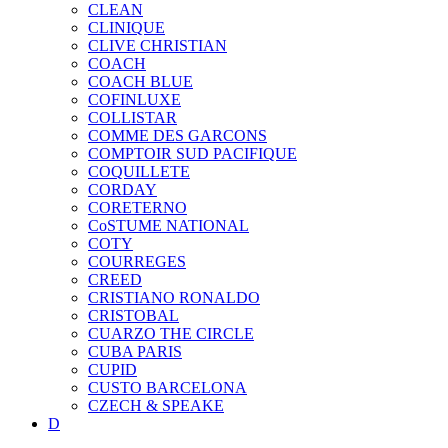
CLEAN
CLINIQUE
CLIVE CHRISTIAN
COACH
COACH BLUE
COFINLUXE
COLLISTAR
COMME DES GARCONS
COMPTOIR SUD PACIFIQUE
COQUILLETE
CORDAY
CORETERNO
CoSTUME NATIONAL
COTY
COURREGES
CREED
CRISTIANO RONALDO
CRISTOBAL
CUARZO THE CIRCLE
CUBA PARIS
CUPID
CUSTO BARCELONA
CZECH & SPEAKE
D