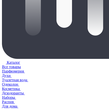
Каталог
Все товары
Парфюмерия
Духи
Туалетная вода
Одеколон
Косметика
Дезодоранты
Наборы
Распив
Для дома