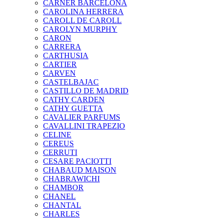
CARNER BARCELONA
CAROLINA HERRERA
CAROLL DE CAROLL
CAROLYN MURPHY
CARON
CARRERA
CARTHUSIA
CARTIER
CARVEN
CASTELBAJAC
CASTILLO DE MADRID
CATHY CARDEN
CATHY GUETTA
CAVALIER PARFUMS
CAVALLINI TRAPEZIO
CELINE
CEREUS
CERRUTI
CESARE PACIOTTI
CHABAUD MAISON
CHABRAWICHI
CHAMBOR
CHANEL
CHANTAL
CHARLES