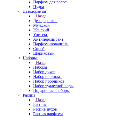
Парфюм для волос
Пудра
Дезодоранты
Назад
Дезодоранты
Мужской
Женский
Унисекс
Антиперспирант
Парфюмированный
Спрей
Шариковый
Наборы
Назад
Наборы
Набор духов
Набор парфюма
Набор пробников
Набор туалетной воды
Подарочные наборы
Распив
Назад
Распив
Распив духов
Распив парфюма