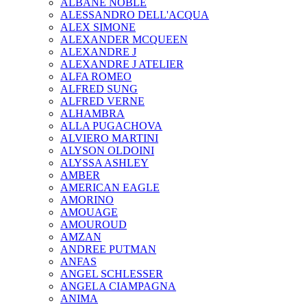
ALBANE NOBLE
ALESSANDRO DELL'ACQUA
ALEX SIMONE
ALEXANDER MCQUEEN
ALEXANDRE J
ALEXANDRE J ATELIER
ALFA ROMEO
ALFRED SUNG
ALFRED VERNE
ALHAMBRA
ALLA PUGACHOVA
ALVIERO MARTINI
ALYSON OLDOINI
ALYSSA ASHLEY
AMBER
AMERICAN EAGLE
AMORINO
AMOUAGE
AMOUROUD
AMZAN
ANDREE PUTMAN
ANFAS
ANGEL SCHLESSER
ANGELA CIAMPAGNA
ANIMA