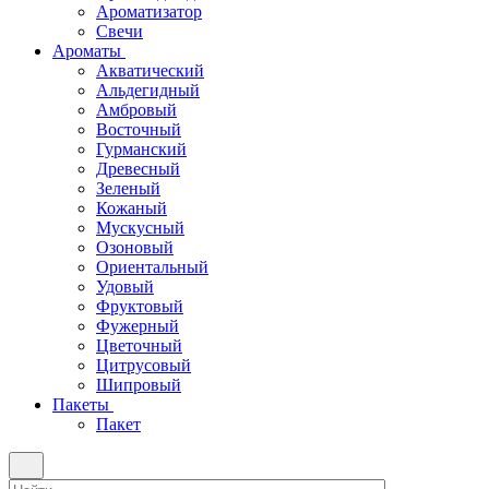
Ароматизатор
Свечи
Ароматы
Акватический
Альдегидный
Амбровый
Восточный
Гурманский
Древесный
Зеленый
Кожаный
Мускусный
Озоновый
Ориентальный
Удовый
Фруктовый
Фужерный
Цветочный
Цитрусовый
Шипровый
Пакеты
Пакет