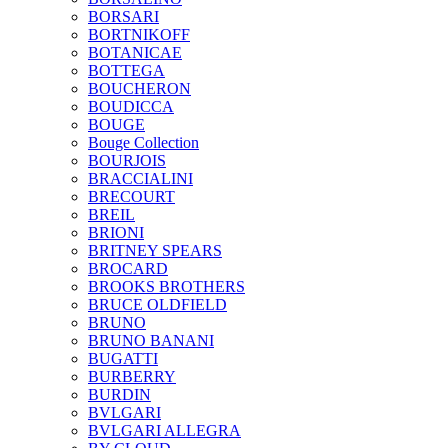
BORSARI
BORTNIKOFF
BOTANICAE
BOTTEGA
BOUCHERON
BOUDICCA
BOUGE
Bouge Collection
BOURJOIS
BRACCIALINI
BRECOURT
BREIL
BRIONI
BRITNEY SPEARS
BROCARD
BROOKS BROTHERS
BRUCE OLDFIELD
BRUNO
BRUNO BANANI
BUGATTI
BURBERRY
BURDIN
BVLGARI
BVLGARI ALLEGRA