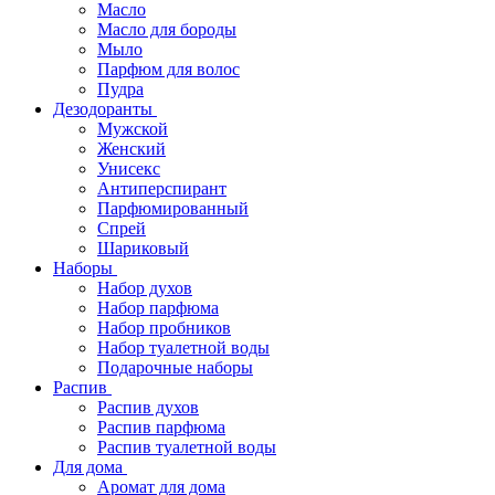
Масло
Масло для бороды
Мыло
Парфюм для волос
Пудра
Дезодоранты
Мужской
Женский
Унисекс
Антиперспирант
Парфюмированный
Спрей
Шариковый
Наборы
Набор духов
Набор парфюма
Набор пробников
Набор туалетной воды
Подарочные наборы
Распив
Распив духов
Распив парфюма
Распив туалетной воды
Для дома
Аромат для дома