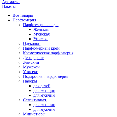
Ароматы
Пакеты
Все товары
Парфюмерия
Парфюмерная вода
Женская
Мужская
Унисекс
Одеколон
Парфюмерный крем
Косметическая парфюмерия
Дезодорант
Женский
Мужской
Унисекс
Подарочная парфюмерия
Наборы
для детей
для женщин
для мужчин
Селективная
для женщин
для мужчин
Миниатюры