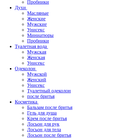
Пробники
Духи
Масляные
Женские
Мужские
Унисекс
Миниатюры
Пробники
Туалетная вода
Мужская
Женская
Унисекс
Одеколон
Мужской
Женский
Унисекс
Туалетный одеколон
после бритья
Косметика
Бальзам после бритья
Гель для душа
Крем после бритья
Лосьон для рук
Лосьон для тела
Лосьон после бритья