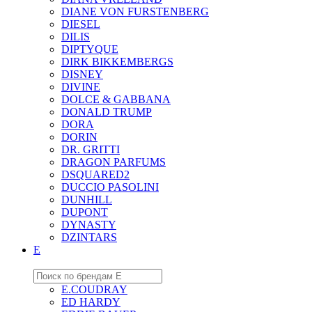
DIANE VON FURSTENBERG
DIESEL
DILIS
DIPTYQUE
DIRK BIKKEMBERGS
DISNEY
DIVINE
DOLCE & GABBANA
DONALD TRUMP
DORA
DORIN
DR. GRITTI
DRAGON PARFUMS
DSQUARED2
DUCCIO PASOLINI
DUNHILL
DUPONT
DYNASTY
DZINTARS
E
E.COUDRAY
ED HARDY