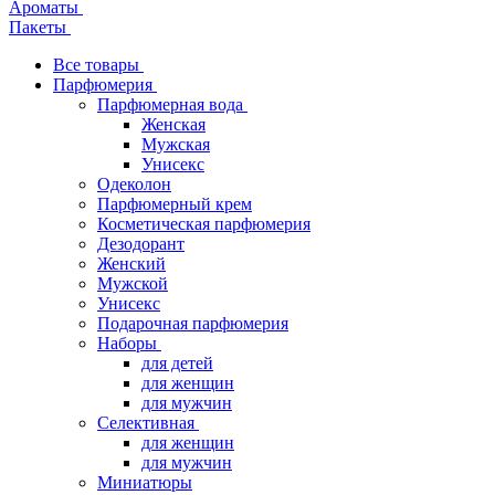
Ароматы
Пакеты
Все товары
Парфюмерия
Парфюмерная вода
Женская
Мужская
Унисекс
Одеколон
Парфюмерный крем
Косметическая парфюмерия
Дезодорант
Женский
Мужской
Унисекс
Подарочная парфюмерия
Наборы
для детей
для женщин
для мужчин
Селективная
для женщин
для мужчин
Миниатюры