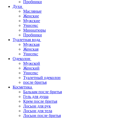
Пробники
Духи
Масляные
Женские
Мужские
Унисекс
Миниатюры
Пробники
Туалетная вода
Мужская
Женская
Унисекс
Одеколон
Мужской
Женский
Унисекс
Туалетный одеколон
после бритья
Косметика
Бальзам после бритья
Гель для душа
Крем после бритья
Лосьон для рук
Лосьон для тела
Лосьон после бритья