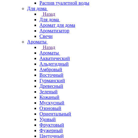
Распив туалетной воды
Для дома
Назад
Для дома
Аромат для дома
Ароматизатор
Свечи
Ароматы
Назад
Ароматы
Акватический
Альдегидный
Амбровый
Восточный
Гурманский
Древесный
Зеленый
Кожаный
Мускусный
Озоновый
Ориентальный
Удовый
Фруктовый
Фужерный
Цветочный