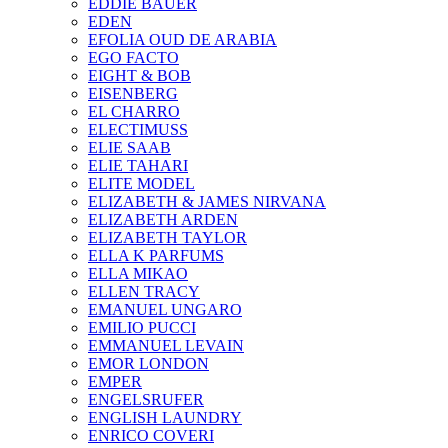
EDDIE BAUER
EDEN
EFOLIA OUD DE ARABIA
EGO FACTO
EIGHT & BOB
EISENBERG
EL CHARRO
ELECTIMUSS
ELIE SAAB
ELIE TAHARI
ELITE MODEL
ELIZABETH & JAMES NIRVANA
ELIZABETH ARDEN
ELIZABETH TAYLOR
ELLA K PARFUMS
ELLA MIKAO
ELLEN TRACY
EMANUEL UNGARO
EMILIO PUCCI
EMMANUEL LEVAIN
EMOR LONDON
EMPER
ENGELSRUFER
ENGLISH LAUNDRY
ENRICO COVERI