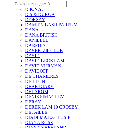
D.K.N.Y.
D.S.& DURGA
D'ORSAY
DAMIEN BASH PARFUM
DANA
DANA BRITISH
DANIELLE
DARPHIN
DAVER VIP CLUB
DAVID
DAVID BECKHAM
DAVID YURMAN
DAVIDOFF
DE CHARIERES
DE LEON
DEAR DIARY
DELAROM
DENIS SIMACHEV
DERAY
DEREK LAM 10 CROSBY
DETAILLE
DIADEMA EXCLUSIF
DIANA ROSS
DIANA VREELAND