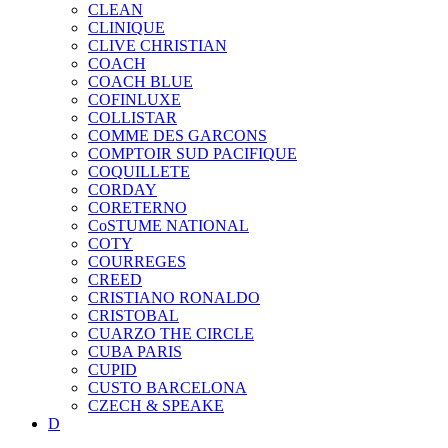
CLEAN
CLINIQUE
CLIVE CHRISTIAN
COACH
COACH BLUE
COFINLUXE
COLLISTAR
COMME DES GARCONS
COMPTOIR SUD PACIFIQUE
COQUILLETE
CORDAY
CORETERNO
CoSTUME NATIONAL
COTY
COURREGES
CREED
CRISTIANO RONALDO
CRISTOBAL
CUARZO THE CIRCLE
CUBA PARIS
CUPID
CUSTO BARCELONA
CZECH & SPEAKE
D