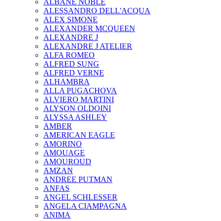
ALBANE NOBLE
ALESSANDRO DELL'ACQUA
ALEX SIMONE
ALEXANDER MCQUEEN
ALEXANDRE J
ALEXANDRE J ATELIER
ALFA ROMEO
ALFRED SUNG
ALFRED VERNE
ALHAMBRA
ALLA PUGACHOVA
ALVIERO MARTINI
ALYSON OLDOINI
ALYSSA ASHLEY
AMBER
AMERICAN EAGLE
AMORINO
AMOUAGE
AMOUROUD
AMZAN
ANDREE PUTMAN
ANFAS
ANGEL SCHLESSER
ANGELA CIAMPAGNA
ANIMA