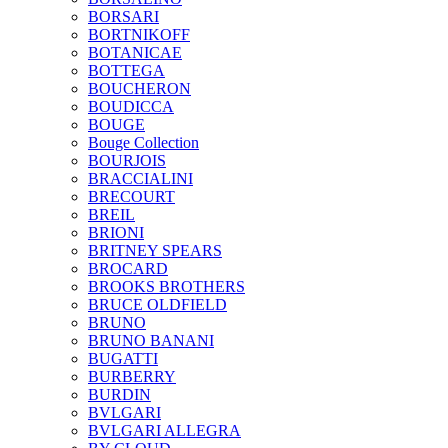
BORSARI
BORTNIKOFF
BOTANICAE
BOTTEGA
BOUCHERON
BOUDICCA
BOUGE
Bouge Collection
BOURJOIS
BRACCIALINI
BRECOURT
BREIL
BRIONI
BRITNEY SPEARS
BROCARD
BROOKS BROTHERS
BRUCE OLDFIELD
BRUNO
BRUNO BANANI
BUGATTI
BURBERRY
BURDIN
BVLGARI
BVLGARI ALLEGRA