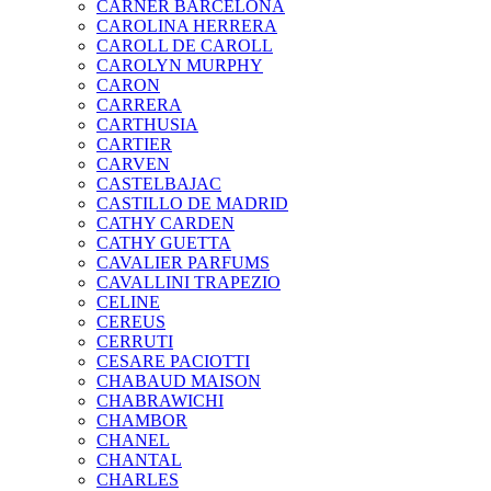
CARNER BARCELONA
CAROLINA HERRERA
CAROLL DE CAROLL
CAROLYN MURPHY
CARON
CARRERA
CARTHUSIA
CARTIER
CARVEN
CASTELBAJAC
CASTILLO DE MADRID
CATHY CARDEN
CATHY GUETTA
CAVALIER PARFUMS
CAVALLINI TRAPEZIO
CELINE
CEREUS
CERRUTI
CESARE PACIOTTI
CHABAUD MAISON
CHABRAWICHI
CHAMBOR
CHANEL
CHANTAL
CHARLES