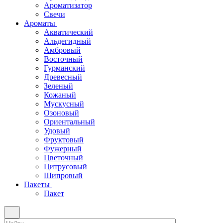
Ароматизатор
Свечи
Ароматы
Акватический
Альдегидный
Амбровый
Восточный
Гурманский
Древесный
Зеленый
Кожаный
Мускусный
Озоновый
Ориентальный
Удовый
Фруктовый
Фужерный
Цветочный
Цитрусовый
Шипровый
Пакеты
Пакет