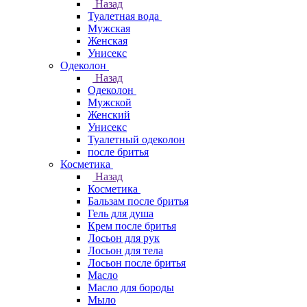
Назад
Туалетная вода
Мужская
Женская
Унисекс
Одеколон
Назад
Одеколон
Мужской
Женский
Унисекс
Туалетный одеколон
после бритья
Косметика
Назад
Косметика
Бальзам после бритья
Гель для душа
Крем после бритья
Лосьон для рук
Лосьон для тела
Лосьон после бритья
Масло
Масло для бороды
Мыло