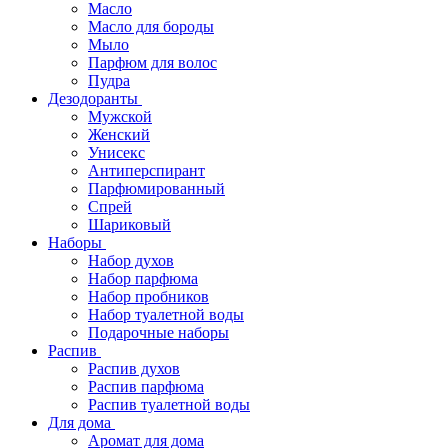
Масло
Масло для бороды
Мыло
Парфюм для волос
Пудра
Дезодоранты
Мужской
Женский
Унисекс
Антиперспирант
Парфюмированный
Спрей
Шариковый
Наборы
Набор духов
Набор парфюма
Набор пробников
Набор туалетной воды
Подарочные наборы
Распив
Распив духов
Распив парфюма
Распив туалетной воды
Для дома
Аромат для дома