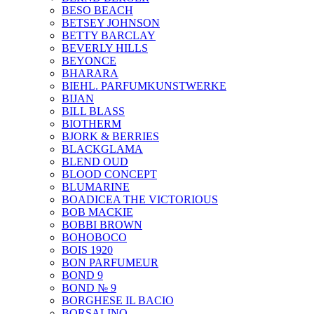
BESO BEACH
BETSEY JOHNSON
BETTY BARCLAY
BEVERLY HILLS
BEYONCE
BHARARA
BIEHL. PARFUMKUNSTWERKE
BIJAN
BILL BLASS
BIOTHERM
BJORK & BERRIES
BLACKGLAMA
BLEND OUD
BLOOD CONCEPT
BLUMARINE
BOADICEA THE VICTORIOUS
BOB MACKIE
BOBBI BROWN
BOHOBOCO
BOIS 1920
BON PARFUMEUR
BOND 9
BOND № 9
BORGHESE IL BACIO
BORSALINO