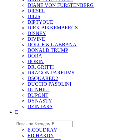
DIANE VON FURSTENBERG
DIESEL
DILIS
DIPTYQUE
DIRK BIKKEMBERGS
DISNEY
DIVINE
DOLCE & GABBANA
DONALD TRUMP
DORA
DORIN
DR. GRITTI
DRAGON PARFUMS
DSQUARED2
DUCCIO PASOLINI
DUNHILL
DUPONT
DYNASTY
DZINTARS
E
E.COUDRAY
ED HARDY