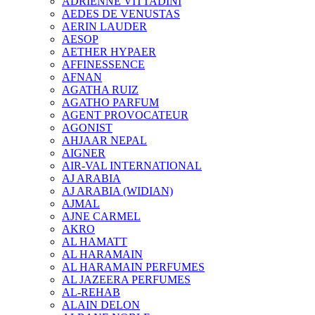
ADRIENNE VITTADINI
AEDES DE VENUSTAS
AERIN LAUDER
AESOP
AETHER HYPAER
AFFINESSENCE
AFNAN
AGATHA RUIZ
AGATHO PARFUM
AGENT PROVOCATEUR
AGONIST
AHJAAR NEPAL
AIGNER
AIR-VAL INTERNATIONAL
AJ ARABIA
AJ ARABIA (WIDIAN)
AJMAL
AJNE CARMEL
AKRO
AL HAMATT
AL HARAMAIN
AL HARAMAIN PERFUMES
AL JAZEERA PERFUMES
AL-REHAB
ALAIN DELON