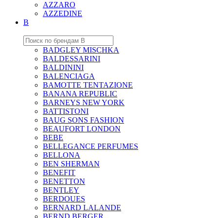
AZZARO
AZZEDINE
B
BADGLEY MISCHKA
BALDESSARINI
BALDININI
BALENCIAGA
BAMOTTE TENTAZIONE
BANANA REPUBLIC
BARNEYS NEW YORK
BATTISTONI
BAUG SONS FASHION
BEAUFORT LONDON
BEBE
BELLEGANCE PERFUMES
BELLONA
BEN SHERMAN
BENEFIT
BENETTON
BENTLEY
BERDOUES
BERNARD LALANDE
BERND BERGER