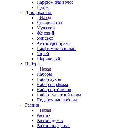
Парфюм для волос
Пудра
Дезодоранты
Назад
Дезодоранты
Мужской
Женский
Унисекс
Антиперспирант
Парфюмированный
Спрей
Шариковый
Наборы
Назад
Наборы
Набор духов
Набор парфюма
Набор пробников
Набор туалетной воды
Подарочные наборы
Распив
Назад
Распив
Распив духов
Распив парфюма