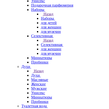
Унисекс
Подарочная парфюмерия
Наборы
Назад
Наборы
для детей
для женщин
для мужчин
Селективная
Назад
Селективная
для женщин
для мужчин
Миниатюры
Пробники
Духи
Назад
Духи
Масляные
Женские
Мужские
Унисекс
Миниатюры
Пробники
Туалетная вода