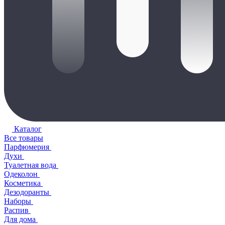
Каталог
Все товары
Парфюмерия
Духи
Туалетная вода
Одеколон
Косметика
Дезодоранты
Наборы
Распив
Для дома