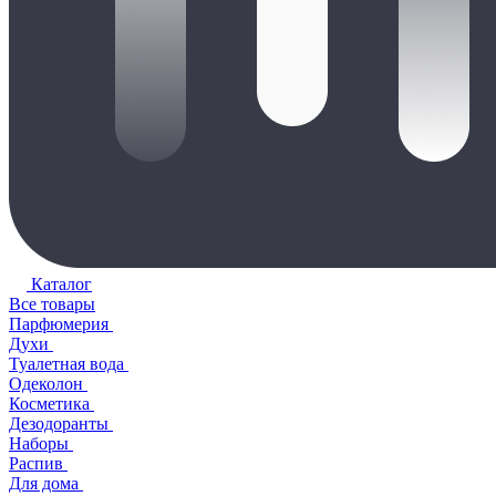
Каталог
Все товары
Парфюмерия
Духи
Туалетная вода
Одеколон
Косметика
Дезодоранты
Наборы
Распив
Для дома