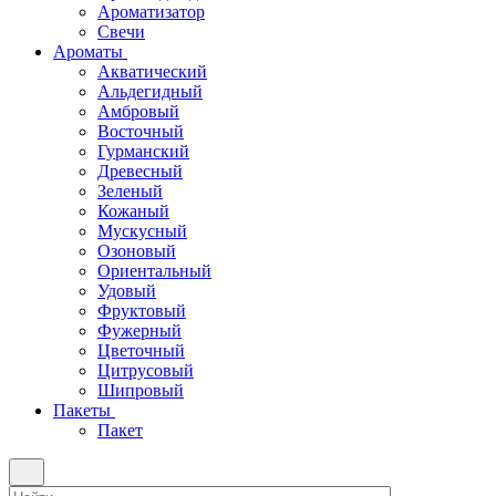
Ароматизатор
Свечи
Ароматы
Акватический
Альдегидный
Амбровый
Восточный
Гурманский
Древесный
Зеленый
Кожаный
Мускусный
Озоновый
Ориентальный
Удовый
Фруктовый
Фужерный
Цветочный
Цитрусовый
Шипровый
Пакеты
Пакет