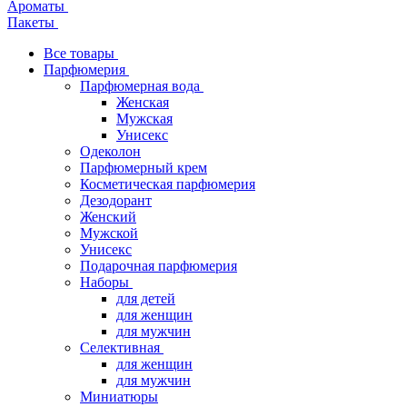
Ароматы
Пакеты
Все товары
Парфюмерия
Парфюмерная вода
Женская
Мужская
Унисекс
Одеколон
Парфюмерный крем
Косметическая парфюмерия
Дезодорант
Женский
Мужской
Унисекс
Подарочная парфюмерия
Наборы
для детей
для женщин
для мужчин
Селективная
для женщин
для мужчин
Миниатюры