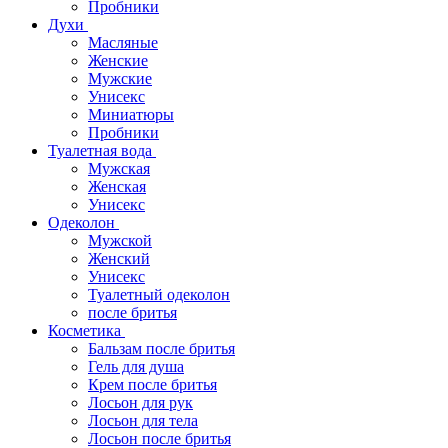
Пробники
Духи
Масляные
Женские
Мужские
Унисекс
Миниатюры
Пробники
Туалетная вода
Мужская
Женская
Унисекс
Одеколон
Мужской
Женский
Унисекс
Туалетный одеколон
после бритья
Косметика
Бальзам после бритья
Гель для душа
Крем после бритья
Лосьон для рук
Лосьон для тела
Лосьон после бритья