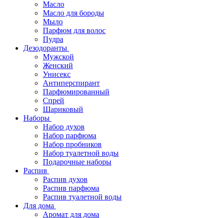
Масло
Масло для бороды
Мыло
Парфюм для волос
Пудра
Дезодоранты
Мужской
Женский
Унисекс
Антиперспирант
Парфюмированный
Спрей
Шариковый
Наборы
Набор духов
Набор парфюма
Набор пробников
Набор туалетной воды
Подарочные наборы
Распив
Распив духов
Распив парфюма
Распив туалетной воды
Для дома
Аромат для дома