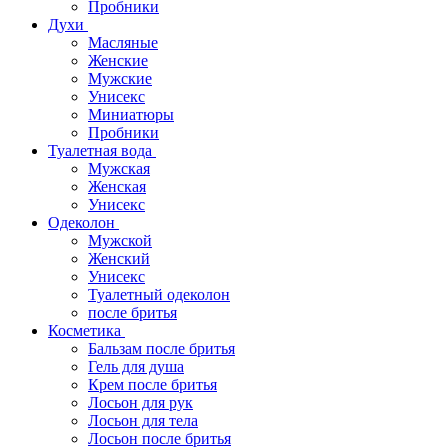
Пробники
Духи
Масляные
Женские
Мужские
Унисекс
Миниатюры
Пробники
Туалетная вода
Мужская
Женская
Унисекс
Одеколон
Мужской
Женский
Унисекс
Туалетный одеколон
после бритья
Косметика
Бальзам после бритья
Гель для душа
Крем после бритья
Лосьон для рук
Лосьон для тела
Лосьон после бритья