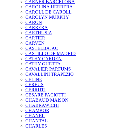
CARNER BARCELONA
CAROLINA HERRERA
CAROLL DE CAROLL
CAROLYN MURPHY
CARON
CARRERA
CARTHUSIA
CARTIER
CARVEN
CASTELBAJAC
CASTILLO DE MADRID
CATHY CARDEN
CATHY GUETTA
CAVALIER PARFUMS
CAVALLINI TRAPEZIO
CELINE
CEREUS
CERRUTI
CESARE PACIOTTI
CHABAUD MAISON
CHABRAWICHI
CHAMBOR
CHANEL
CHANTAL
CHARLES