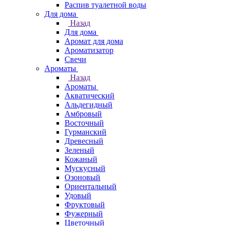
Распив туалетной воды
Для дома
Назад
Для дома
Аромат для дома
Ароматизатор
Свечи
Ароматы
Назад
Ароматы
Акватический
Альдегидный
Амбровый
Восточный
Гурманский
Древесный
Зеленый
Кожаный
Мускусный
Озоновый
Ориентальный
Удовый
Фруктовый
Фужерный
Цветочный