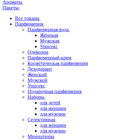
Ароматы
Пакеты
Все товары
Парфюмерия
Парфюмерная вода
Женская
Мужская
Унисекс
Одеколон
Парфюмерный крем
Косметическая парфюмерия
Дезодорант
Женский
Мужской
Унисекс
Подарочная парфюмерия
Наборы
для детей
для женщин
для мужчин
Селективная
для женщин
для мужчин
Миниатюры