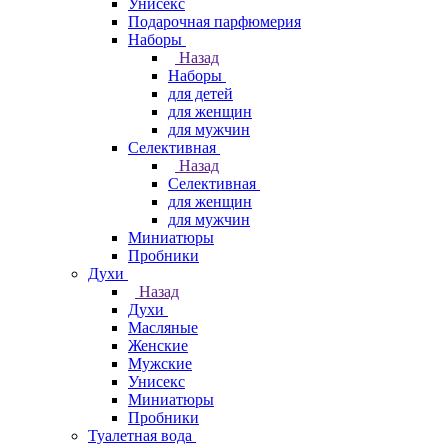
Унисекс
Подарочная парфюмерия
Наборы
Назад
Наборы
для детей
для женщин
для мужчин
Селективная
Назад
Селективная
для женщин
для мужчин
Миниатюры
Пробники
Духи
Назад
Духи
Масляные
Женские
Мужские
Унисекс
Миниатюры
Пробники
Туалетная вода