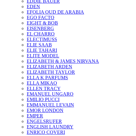
EDDIE BAUER
EDEN
EFOLIA OUD DE ARABIA
EGO FACTO
EIGHT & BOB
EISENBERG
EL CHARRO
ELECTIMUSS
ELIE SAAB
ELIE TAHARI
ELITE MODEL
ELIZABETH & JAMES NIRVANA
ELIZABETH ARDEN
ELIZABETH TAYLOR
ELLA K PARFUMS
ELLA MIKAO
ELLEN TRACY
EMANUEL UNGARO
EMILIO PUCCI
EMMANUEL LEVAIN
EMOR LONDON
EMPER
ENGELSRUFER
ENGLISH LAUNDRY
ENRICO COVERI