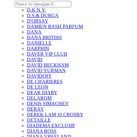
D.K.N.Y.
D.S.& DURGA
D'ORSAY
DAMIEN BASH PARFUM
DANA
DANA BRITISH
DANIELLE
DARPHIN
DAVER VIP CLUB
DAVID
DAVID BECKHAM
DAVID YURMAN
DAVIDOFF
DE CHARIERES
DE LEON
DEAR DIARY
DELAROM
DENIS SIMACHEV
DERAY
DEREK LAM 10 CROSBY
DETAILLE
DIADEMA EXCLUSIF
DIANA ROSS
DIANA VREELAND