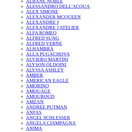
ALBANE NOBLE
ALESSANDRO DELL'ACQUA
ALEX SIMONE
ALEXANDER MCQUEEN
ALEXANDRE J
ALEXANDRE J ATELIER
ALFA ROMEO
ALFRED SUNG
ALFRED VERNE
ALHAMBRA
ALLA PUGACHOVA
ALVIERO MARTINI
ALYSON OLDOINI
ALYSSA ASHLEY
AMBER
AMERICAN EAGLE
AMORINO
AMOUAGE
AMOUROUD
AMZAN
ANDREE PUTMAN
ANFAS
ANGEL SCHLESSER
ANGELA CIAMPAGNA
ANIMA