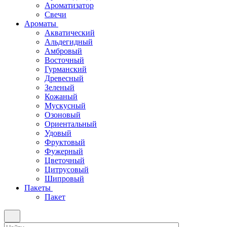
Ароматизатор
Свечи
Ароматы
Акватический
Альдегидный
Амбровый
Восточный
Гурманский
Древесный
Зеленый
Кожаный
Мускусный
Озоновый
Ориентальный
Удовый
Фруктовый
Фужерный
Цветочный
Цитрусовый
Шипровый
Пакеты
Пакет