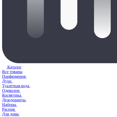
Каталог
Все товары
Парфюмерия
Духи
Туалетная вода
Одеколон
Косметика
Дезодоранты
Наборы
Распив
Для дома