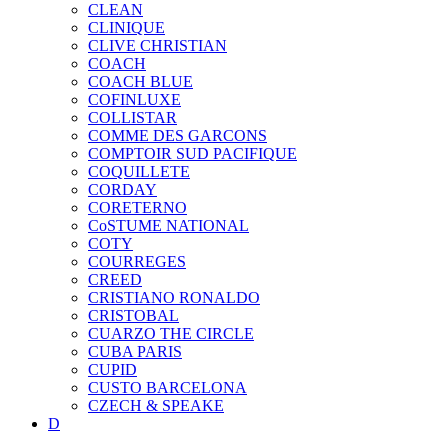
CLEAN
CLINIQUE
CLIVE CHRISTIAN
COACH
COACH BLUE
COFINLUXE
COLLISTAR
COMME DES GARCONS
COMPTOIR SUD PACIFIQUE
COQUILLETE
CORDAY
CORETERNO
CoSTUME NATIONAL
COTY
COURREGES
CREED
CRISTIANO RONALDO
CRISTOBAL
CUARZO THE CIRCLE
CUBA PARIS
CUPID
CUSTO BARCELONA
CZECH & SPEAKE
D