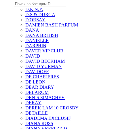
D.K.N.Y.
D.S.& DURGA
D'ORSAY
DAMIEN BASH PARFUM
DANA
DANA BRITISH
DANIELLE
DARPHIN
DAVER VIP CLUB
DAVID
DAVID BECKHAM
DAVID YURMAN
DAVIDOFF
DE CHARIERES
DE LEON
DEAR DIARY
DELAROM
DENIS SIMACHEV
DERAY
DEREK LAM 10 CROSBY
DETAILLE
DIADEMA EXCLUSIF
DIANA ROSS
DIANA VREELAND