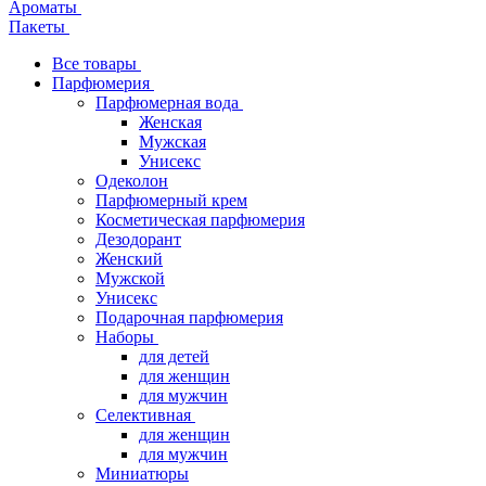
Ароматы
Пакеты
Все товары
Парфюмерия
Парфюмерная вода
Женская
Мужская
Унисекс
Одеколон
Парфюмерный крем
Косметическая парфюмерия
Дезодорант
Женский
Мужской
Унисекс
Подарочная парфюмерия
Наборы
для детей
для женщин
для мужчин
Селективная
для женщин
для мужчин
Миниатюры