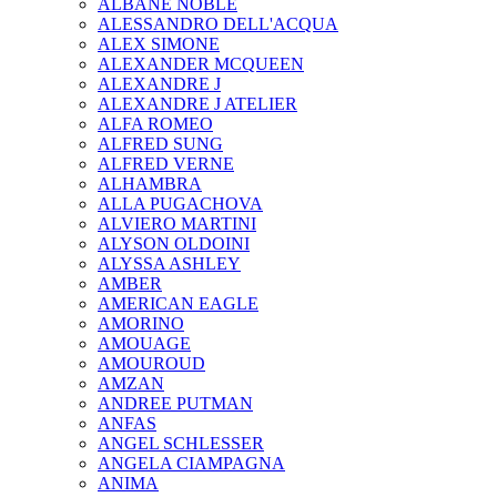
ALBANE NOBLE
ALESSANDRO DELL'ACQUA
ALEX SIMONE
ALEXANDER MCQUEEN
ALEXANDRE J
ALEXANDRE J ATELIER
ALFA ROMEO
ALFRED SUNG
ALFRED VERNE
ALHAMBRA
ALLA PUGACHOVA
ALVIERO MARTINI
ALYSON OLDOINI
ALYSSA ASHLEY
AMBER
AMERICAN EAGLE
AMORINO
AMOUAGE
AMOUROUD
AMZAN
ANDREE PUTMAN
ANFAS
ANGEL SCHLESSER
ANGELA CIAMPAGNA
ANIMA