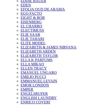
EDDIE BAUER
EDEN
EFOLIA OUD DE ARABIA
EGO FACTO
EIGHT & BOB
EISENBERG
EL CHARRO
ELECTIMUSS
ELIE SAAB
ELIE TAHARI
ELITE MODEL
ELIZABETH & JAMES NIRVANA
ELIZABETH ARDEN
ELIZABETH TAYLOR
ELLA K PARFUMS
ELLA MIKAO
ELLEN TRACY
EMANUEL UNGARO
EMILIO PUCCI
EMMANUEL LEVAIN
EMOR LONDON
EMPER
ENGELSRUFER
ENGLISH LAUNDRY
ENRICO COVERI