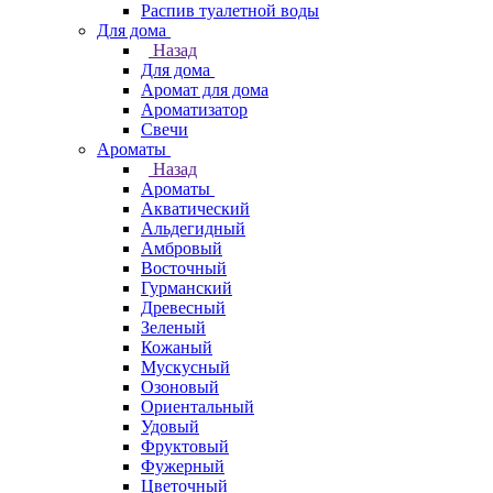
Распив туалетной воды
Для дома
Назад
Для дома
Аромат для дома
Ароматизатор
Свечи
Ароматы
Назад
Ароматы
Акватический
Альдегидный
Амбровый
Восточный
Гурманский
Древесный
Зеленый
Кожаный
Мускусный
Озоновый
Ориентальный
Удовый
Фруктовый
Фужерный
Цветочный