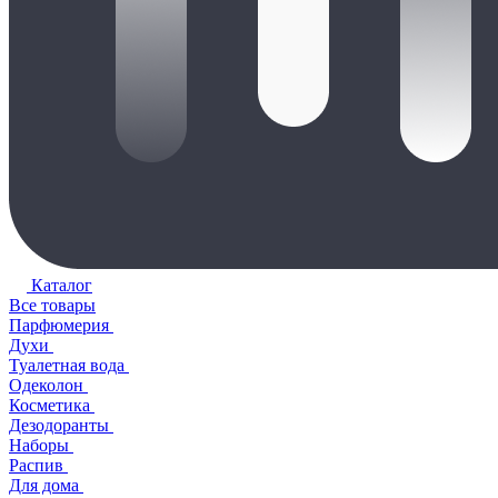
Каталог
Все товары
Парфюмерия
Духи
Туалетная вода
Одеколон
Косметика
Дезодоранты
Наборы
Распив
Для дома