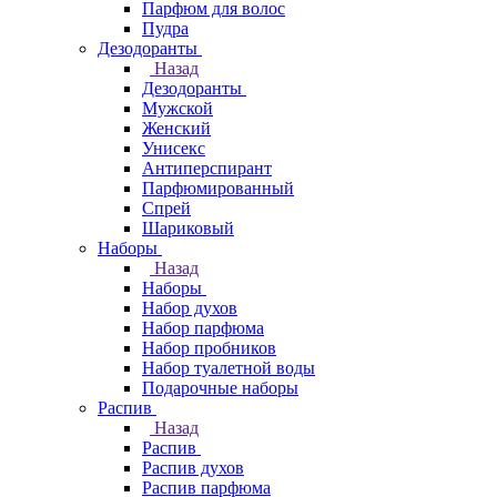
Парфюм для волос
Пудра
Дезодоранты
Назад
Дезодоранты
Мужской
Женский
Унисекс
Антиперспирант
Парфюмированный
Спрей
Шариковый
Наборы
Назад
Наборы
Набор духов
Набор парфюма
Набор пробников
Набор туалетной воды
Подарочные наборы
Распив
Назад
Распив
Распив духов
Распив парфюма