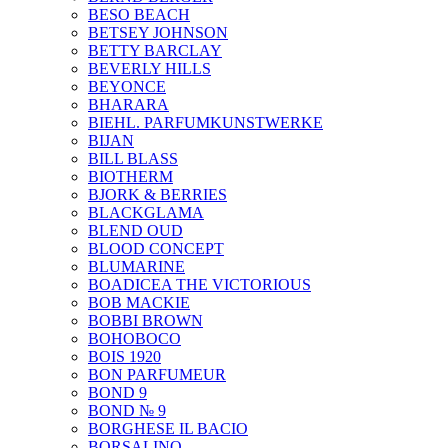
BESO BEACH
BETSEY JOHNSON
BETTY BARCLAY
BEVERLY HILLS
BEYONCE
BHARARA
BIEHL. PARFUMKUNSTWERKE
BIJAN
BILL BLASS
BIOTHERM
BJORK & BERRIES
BLACKGLAMA
BLEND OUD
BLOOD CONCEPT
BLUMARINE
BOADICEA THE VICTORIOUS
BOB MACKIE
BOBBI BROWN
BOHOBOCO
BOIS 1920
BON PARFUMEUR
BOND 9
BOND № 9
BORGHESE IL BACIO
BORSALINO