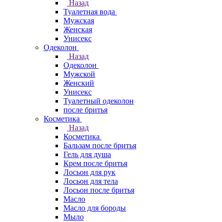
Назад
Туалетная вода
Мужская
Женская
Унисекс
Одеколон
Назад
Одеколон
Мужской
Женский
Унисекс
Туалетный одеколон
после бритья
Косметика
Назад
Косметика
Бальзам после бритья
Гель для душа
Крем после бритья
Лосьон для рук
Лосьон для тела
Лосьон после бритья
Масло
Масло для бороды
Мыло