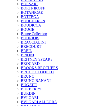
BORSARI
BORTNIKOFF
BOTANICAE
BOTTEGA
BOUCHERON
BOUDICCA
BOUGE
Bouge Collection
BOURJOIS
BRACCIALINI
BRECOURT
BREIL
BRIONI
BRITNEY SPEARS
BROCARD
BROOKS BROTHERS
BRUCE OLDFIELD
BRUNO
BRUNO BANANI
BUGATTI
BURBERRY
BURDIN
BVLGARI
BVLGARI ALLEGRA