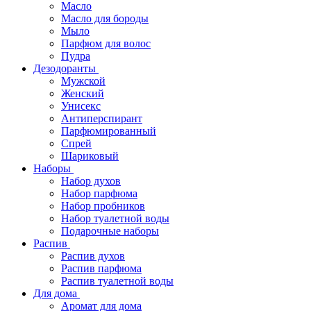
Масло
Масло для бороды
Мыло
Парфюм для волос
Пудра
Дезодоранты
Мужской
Женский
Унисекс
Антиперспирант
Парфюмированный
Спрей
Шариковый
Наборы
Набор духов
Набор парфюма
Набор пробников
Набор туалетной воды
Подарочные наборы
Распив
Распив духов
Распив парфюма
Распив туалетной воды
Для дома
Аромат для дома