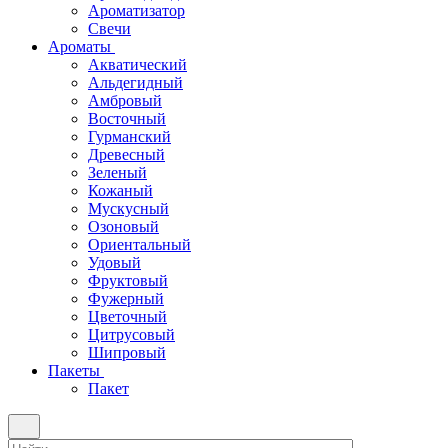
Ароматизатор
Свечи
Ароматы
Акватический
Альдегидный
Амбровый
Восточный
Гурманский
Древесный
Зеленый
Кожаный
Мускусный
Озоновый
Ориентальный
Удовый
Фруктовый
Фужерный
Цветочный
Цитрусовый
Шипровый
Пакеты
Пакет