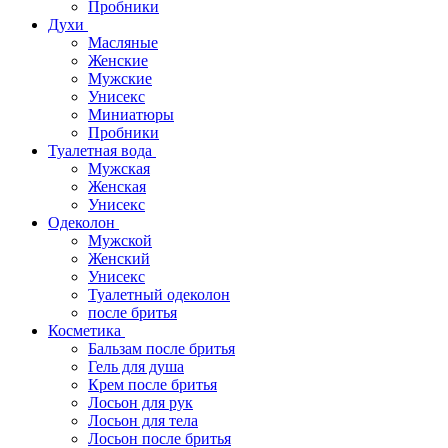
Пробники
Духи
Масляные
Женские
Мужские
Унисекс
Миниатюры
Пробники
Туалетная вода
Мужская
Женская
Унисекс
Одеколон
Мужской
Женский
Унисекс
Туалетный одеколон
после бритья
Косметика
Бальзам после бритья
Гель для душа
Крем после бритья
Лосьон для рук
Лосьон для тела
Лосьон после бритья