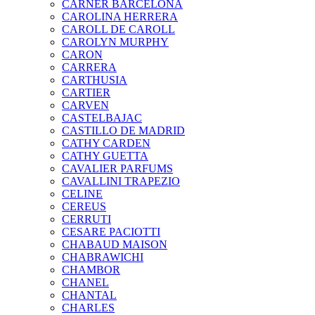
CARNER BARCELONA
CAROLINA HERRERA
CAROLL DE CAROLL
CAROLYN MURPHY
CARON
CARRERA
CARTHUSIA
CARTIER
CARVEN
CASTELBAJAC
CASTILLO DE MADRID
CATHY CARDEN
CATHY GUETTA
CAVALIER PARFUMS
CAVALLINI TRAPEZIO
CELINE
CEREUS
CERRUTI
CESARE PACIOTTI
CHABAUD MAISON
CHABRAWICHI
CHAMBOR
CHANEL
CHANTAL
CHARLES