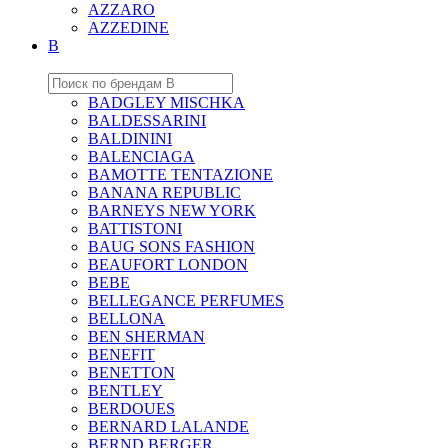
AZZARO
AZZEDINE
B
BADGLEY MISCHKA
BALDESSARINI
BALDININI
BALENCIAGA
BAMOTTE TENTAZIONE
BANANA REPUBLIC
BARNEYS NEW YORK
BATTISTONI
BAUG SONS FASHION
BEAUFORT LONDON
BEBE
BELLEGANCE PERFUMES
BELLONA
BEN SHERMAN
BENEFIT
BENETTON
BENTLEY
BERDOUES
BERNARD LALANDE
BERND BERGER