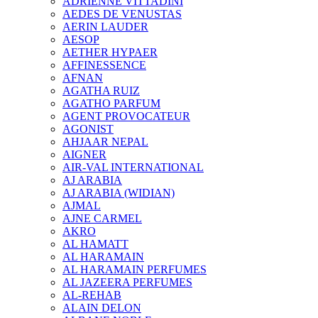
ADRIENNE VITTADINI
AEDES DE VENUSTAS
AERIN LAUDER
AESOP
AETHER HYPAER
AFFINESSENCE
AFNAN
AGATHA RUIZ
AGATHO PARFUM
AGENT PROVOCATEUR
AGONIST
AHJAAR NEPAL
AIGNER
AIR-VAL INTERNATIONAL
AJ ARABIA
AJ ARABIA (WIDIAN)
AJMAL
AJNE CARMEL
AKRO
AL HAMATT
AL HARAMAIN
AL HARAMAIN PERFUMES
AL JAZEERA PERFUMES
AL-REHAB
ALAIN DELON