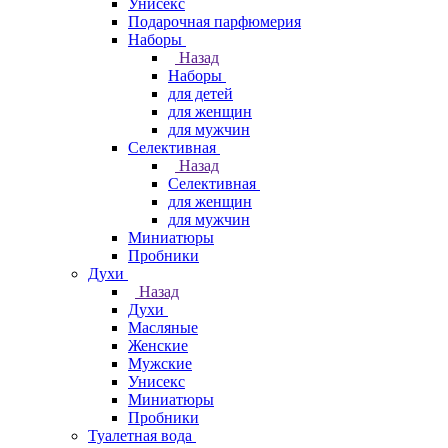
Унисекс
Подарочная парфюмерия
Наборы
Назад
Наборы
для детей
для женщин
для мужчин
Селективная
Назад
Селективная
для женщин
для мужчин
Миниатюры
Пробники
Духи
Назад
Духи
Масляные
Женские
Мужские
Унисекс
Миниатюры
Пробники
Туалетная вода