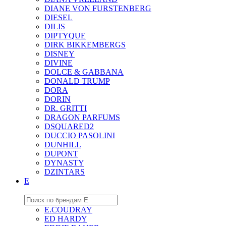
DIANE VON FURSTENBERG
DIESEL
DILIS
DIPTYQUE
DIRK BIKKEMBERGS
DISNEY
DIVINE
DOLCE & GABBANA
DONALD TRUMP
DORA
DORIN
DR. GRITTI
DRAGON PARFUMS
DSQUARED2
DUCCIO PASOLINI
DUNHILL
DUPONT
DYNASTY
DZINTARS
E
E.COUDRAY
ED HARDY