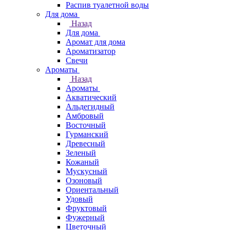
Распив туалетной воды
Для дома
Назад
Для дома
Аромат для дома
Ароматизатор
Свечи
Ароматы
Назад
Ароматы
Акватический
Альдегидный
Амбровый
Восточный
Гурманский
Древесный
Зеленый
Кожаный
Мускусный
Озоновый
Ориентальный
Удовый
Фруктовый
Фужерный
Цветочный