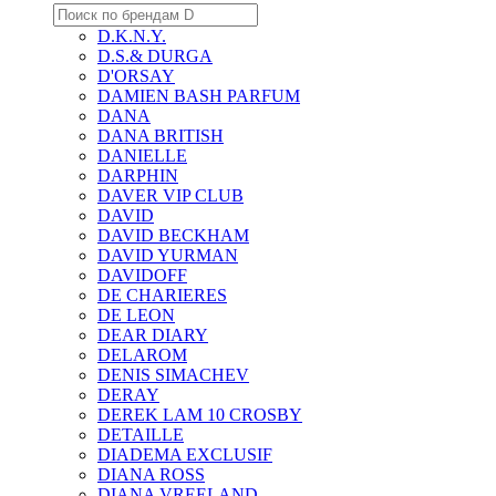
D.K.N.Y.
D.S.& DURGA
D'ORSAY
DAMIEN BASH PARFUM
DANA
DANA BRITISH
DANIELLE
DARPHIN
DAVER VIP CLUB
DAVID
DAVID BECKHAM
DAVID YURMAN
DAVIDOFF
DE CHARIERES
DE LEON
DEAR DIARY
DELAROM
DENIS SIMACHEV
DERAY
DEREK LAM 10 CROSBY
DETAILLE
DIADEMA EXCLUSIF
DIANA ROSS
DIANA VREELAND