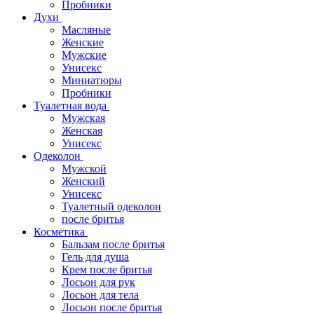
Пробники
Духи
Масляные
Женские
Мужские
Унисекс
Миниатюры
Пробники
Туалетная вода
Мужская
Женская
Унисекс
Одеколон
Мужской
Женский
Унисекс
Туалетный одеколон
после бритья
Косметика
Бальзам после бритья
Гель для душа
Крем после бритья
Лосьон для рук
Лосьон для тела
Лосьон после бритья