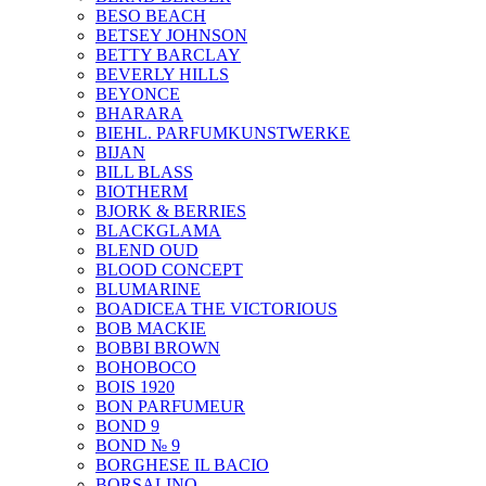
BESO BEACH
BETSEY JOHNSON
BETTY BARCLAY
BEVERLY HILLS
BEYONCE
BHARARA
BIEHL. PARFUMKUNSTWERKE
BIJAN
BILL BLASS
BIOTHERM
BJORK & BERRIES
BLACKGLAMA
BLEND OUD
BLOOD CONCEPT
BLUMARINE
BOADICEA THE VICTORIOUS
BOB MACKIE
BOBBI BROWN
BOHOBOCO
BOIS 1920
BON PARFUMEUR
BOND 9
BOND № 9
BORGHESE IL BACIO
BORSALINO