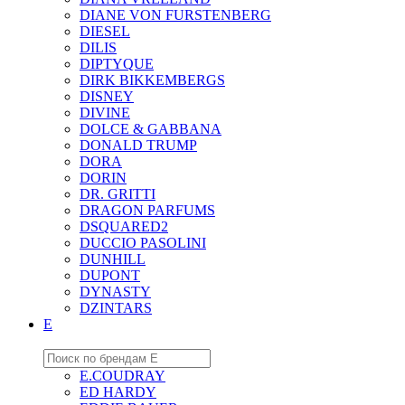
DIANE VON FURSTENBERG
DIESEL
DILIS
DIPTYQUE
DIRK BIKKEMBERGS
DISNEY
DIVINE
DOLCE & GABBANA
DONALD TRUMP
DORA
DORIN
DR. GRITTI
DRAGON PARFUMS
DSQUARED2
DUCCIO PASOLINI
DUNHILL
DUPONT
DYNASTY
DZINTARS
E
E.COUDRAY
ED HARDY