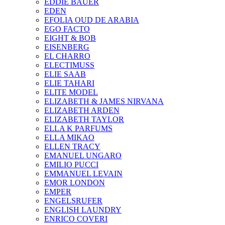
EDDIE BAUER
EDEN
EFOLIA OUD DE ARABIA
EGO FACTO
EIGHT & BOB
EISENBERG
EL CHARRO
ELECTIMUSS
ELIE SAAB
ELIE TAHARI
ELITE MODEL
ELIZABETH & JAMES NIRVANA
ELIZABETH ARDEN
ELIZABETH TAYLOR
ELLA K PARFUMS
ELLA MIKAO
ELLEN TRACY
EMANUEL UNGARO
EMILIO PUCCI
EMMANUEL LEVAIN
EMOR LONDON
EMPER
ENGELSRUFER
ENGLISH LAUNDRY
ENRICO COVERI