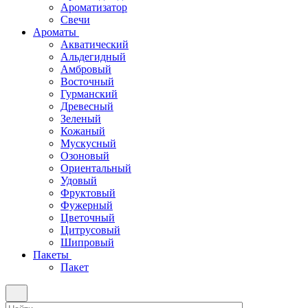
Ароматизатор
Свечи
Ароматы
Акватический
Альдегидный
Амбровый
Восточный
Гурманский
Древесный
Зеленый
Кожаный
Мускусный
Озоновый
Ориентальный
Удовый
Фруктовый
Фужерный
Цветочный
Цитрусовый
Шипровый
Пакеты
Пакет