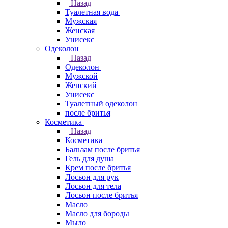
Назад
Туалетная вода
Мужская
Женская
Унисекс
Одеколон
Назад
Одеколон
Мужской
Женский
Унисекс
Туалетный одеколон
после бритья
Косметика
Назад
Косметика
Бальзам после бритья
Гель для душа
Крем после бритья
Лосьон для рук
Лосьон для тела
Лосьон после бритья
Масло
Масло для бороды
Мыло