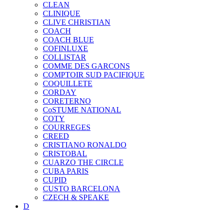
CLEAN
CLINIQUE
CLIVE CHRISTIAN
COACH
COACH BLUE
COFINLUXE
COLLISTAR
COMME DES GARCONS
COMPTOIR SUD PACIFIQUE
COQUILLETE
CORDAY
CORETERNO
CoSTUME NATIONAL
COTY
COURREGES
CREED
CRISTIANO RONALDO
CRISTOBAL
CUARZO THE CIRCLE
CUBA PARIS
CUPID
CUSTO BARCELONA
CZECH & SPEAKE
D