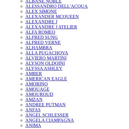
ALBANE NOBLE
ALESSANDRO DELL'ACQUA
ALEX SIMONE
ALEXANDER MCQUEEN
ALEXANDRE J
ALEXANDRE J ATELIER
ALFA ROMEO
ALFRED SUNG
ALFRED VERNE
ALHAMBRA
ALLA PUGACHOVA
ALVIERO MARTINI
ALYSON OLDOINI
ALYSSA ASHLEY
AMBER
AMERICAN EAGLE
AMORINO
AMOUAGE
AMOUROUD
AMZAN
ANDREE PUTMAN
ANFAS
ANGEL SCHLESSER
ANGELA CIAMPAGNA
ANIMA