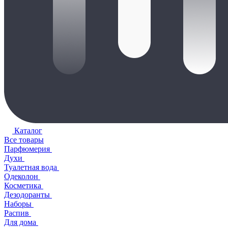
Каталог
Все товары
Парфюмерия
Духи
Туалетная вода
Одеколон
Косметика
Дезодоранты
Наборы
Распив
Для дома