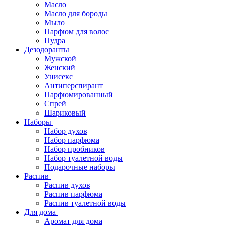
Масло
Масло для бороды
Мыло
Парфюм для волос
Пудра
Дезодоранты
Мужской
Женский
Унисекс
Антиперспирант
Парфюмированный
Спрей
Шариковый
Наборы
Набор духов
Набор парфюма
Набор пробников
Набор туалетной воды
Подарочные наборы
Распив
Распив духов
Распив парфюма
Распив туалетной воды
Для дома
Аромат для дома