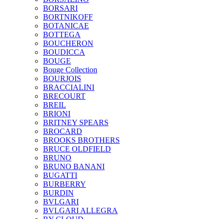
BORSARI
BORTNIKOFF
BOTANICAE
BOTTEGA
BOUCHERON
BOUDICCA
BOUGE
Bouge Collection
BOURJOIS
BRACCIALINI
BRECOURT
BREIL
BRIONI
BRITNEY SPEARS
BROCARD
BROOKS BROTHERS
BRUCE OLDFIELD
BRUNO
BRUNO BANANI
BUGATTI
BURBERRY
BURDIN
BVLGARI
BVLGARI ALLEGRA