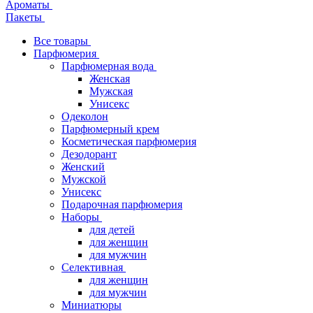
Ароматы
Пакеты
Все товары
Парфюмерия
Парфюмерная вода
Женская
Мужская
Унисекс
Одеколон
Парфюмерный крем
Косметическая парфюмерия
Дезодорант
Женский
Мужской
Унисекс
Подарочная парфюмерия
Наборы
для детей
для женщин
для мужчин
Селективная
для женщин
для мужчин
Миниатюры