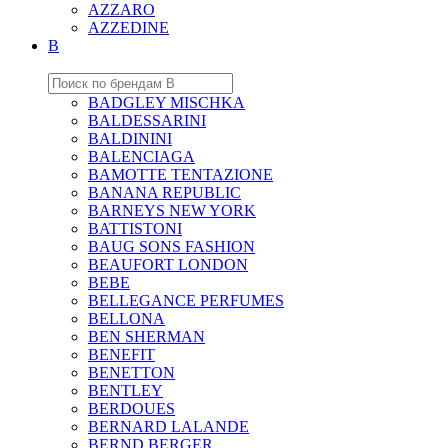
AZZARO
AZZEDINE
B
BADGLEY MISCHKA
BALDESSARINI
BALDININI
BALENCIAGA
BAMOTTE TENTAZIONE
BANANA REPUBLIC
BARNEYS NEW YORK
BATTISTONI
BAUG SONS FASHION
BEAUFORT LONDON
BEBE
BELLEGANCE PERFUMES
BELLONA
BEN SHERMAN
BENEFIT
BENETTON
BENTLEY
BERDOUES
BERNARD LALANDE
BERND BERGER