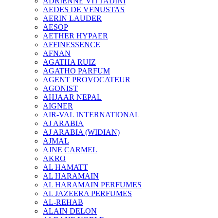
ADRIENNE VITTADINI
AEDES DE VENUSTAS
AERIN LAUDER
AESOP
AETHER HYPAER
AFFINESSENCE
AFNAN
AGATHA RUIZ
AGATHO PARFUM
AGENT PROVOCATEUR
AGONIST
AHJAAR NEPAL
AIGNER
AIR-VAL INTERNATIONAL
AJ ARABIA
AJ ARABIA (WIDIAN)
AJMAL
AJNE CARMEL
AKRO
AL HAMATT
AL HARAMAIN
AL HARAMAIN PERFUMES
AL JAZEERA PERFUMES
AL-REHAB
ALAIN DELON