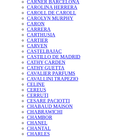
CARNER BARCELONA
CAROLINA HERRERA
CAROLL DE CAROLL
CAROLYN MURPHY
CARON
CARRERA
CARTHUSIA
CARTIER
CARVEN
CASTELBAJAC
CASTILLO DE MADRID
CATHY CARDEN
CATHY GUETTA
CAVALIER PARFUMS
CAVALLINI TRAPEZIO
CELINE
CEREUS
CERRUTI
CESARE PACIOTTI
CHABAUD MAISON
CHABRAWICHI
CHAMBOR
CHANEL
CHANTAL
CHARLES