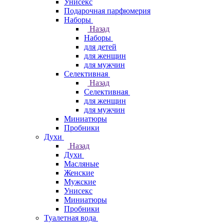
Унисекс
Подарочная парфюмерия
Наборы
Назад
Наборы
для детей
для женщин
для мужчин
Селективная
Назад
Селективная
для женщин
для мужчин
Миниатюры
Пробники
Духи
Назад
Духи
Масляные
Женские
Мужские
Унисекс
Миниатюры
Пробники
Туалетная вода