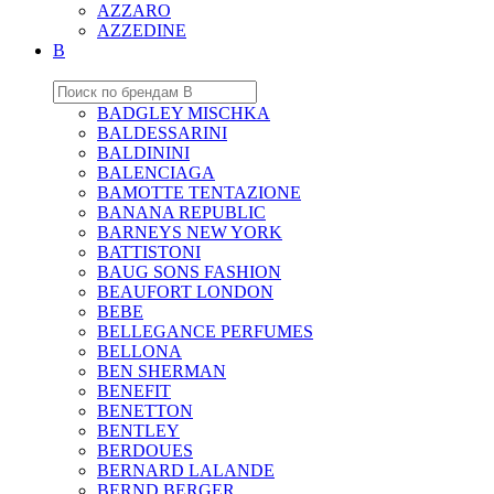
AZZARO
AZZEDINE
B
BADGLEY MISCHKA
BALDESSARINI
BALDININI
BALENCIAGA
BAMOTTE TENTAZIONE
BANANA REPUBLIC
BARNEYS NEW YORK
BATTISTONI
BAUG SONS FASHION
BEAUFORT LONDON
BEBE
BELLEGANCE PERFUMES
BELLONA
BEN SHERMAN
BENEFIT
BENETTON
BENTLEY
BERDOUES
BERNARD LALANDE
BERND BERGER