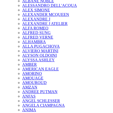
ALBANE NOBLE
ALESSANDRO DELL'ACQUA
ALEX SIMONE
ALEXANDER MCQUEEN
ALEXANDRE J
ALEXANDRE J ATELIER
ALFA ROMEO
ALFRED SUNG
ALFRED VERNE
ALHAMBRA
ALLA PUGACHOVA
ALVIERO MARTINI
ALYSON OLDOINI
ALYSSA ASHLEY
AMBER
AMERICAN EAGLE
AMORINO
AMOUAGE
AMOUROUD
AMZAN
ANDREE PUTMAN
ANFAS
ANGEL SCHLESSER
ANGELA CIAMPAGNA
ANIMA