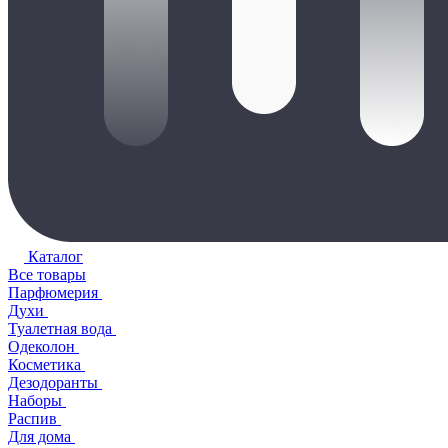
Каталог
Все товары
Парфюмерия
Духи
Туалетная вода
Одеколон
Косметика
Дезодоранты
Наборы
Распив
Для дома