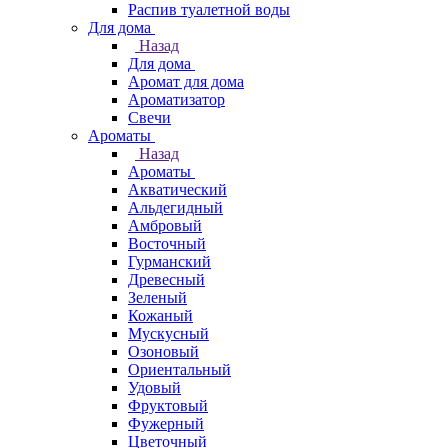
Распив туалетной воды
Для дома
Назад
Для дома
Аромат для дома
Ароматизатор
Свечи
Ароматы
Назад
Ароматы
Акватический
Альдегидный
Амбровый
Восточный
Гурманский
Древесный
Зеленый
Кожаный
Мускусный
Озоновый
Ориентальный
Удовый
Фруктовый
Фужерный
Цветочный