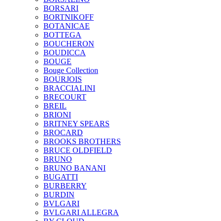
BORSARI
BORTNIKOFF
BOTANICAE
BOTTEGA
BOUCHERON
BOUDICCA
BOUGE
Bouge Collection
BOURJOIS
BRACCIALINI
BRECOURT
BREIL
BRIONI
BRITNEY SPEARS
BROCARD
BROOKS BROTHERS
BRUCE OLDFIELD
BRUNO
BRUNO BANANI
BUGATTI
BURBERRY
BURDIN
BVLGARI
BVLGARI ALLEGRA