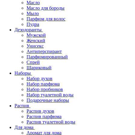
Масло
Масло для бороды
Мыло
Парфюм для волос
Пудра
Дезодоранты
Мужской
Женский
Унисекс
Антиперспирант
Парфюмированный
Спрей
Шариковый
Наборы
Набор духов
Набор парфюма
Набор пробников
Набор туалетной воды
Подарочные наборы
Распив
Распив духов
Распив парфюма
Распив туалетной воды
Для дома
Аромат для дома