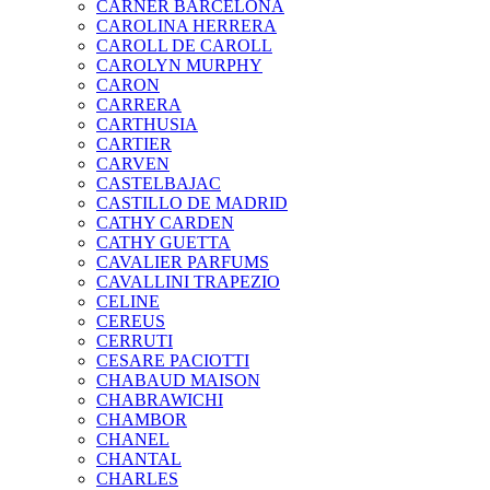
CARNER BARCELONA
CAROLINA HERRERA
CAROLL DE CAROLL
CAROLYN MURPHY
CARON
CARRERA
CARTHUSIA
CARTIER
CARVEN
CASTELBAJAC
CASTILLO DE MADRID
CATHY CARDEN
CATHY GUETTA
CAVALIER PARFUMS
CAVALLINI TRAPEZIO
CELINE
CEREUS
CERRUTI
CESARE PACIOTTI
CHABAUD MAISON
CHABRAWICHI
CHAMBOR
CHANEL
CHANTAL
CHARLES