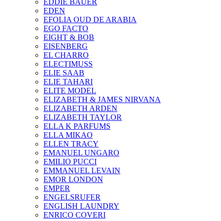
EDDIE BAUER
EDEN
EFOLIA OUD DE ARABIA
EGO FACTO
EIGHT & BOB
EISENBERG
EL CHARRO
ELECTIMUSS
ELIE SAAB
ELIE TAHARI
ELITE MODEL
ELIZABETH & JAMES NIRVANA
ELIZABETH ARDEN
ELIZABETH TAYLOR
ELLA K PARFUMS
ELLA MIKAO
ELLEN TRACY
EMANUEL UNGARO
EMILIO PUCCI
EMMANUEL LEVAIN
EMOR LONDON
EMPER
ENGELSRUFER
ENGLISH LAUNDRY
ENRICO COVERI