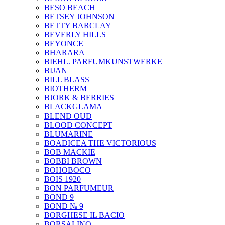
BESO BEACH
BETSEY JOHNSON
BETTY BARCLAY
BEVERLY HILLS
BEYONCE
BHARARA
BIEHL. PARFUMKUNSTWERKE
BIJAN
BILL BLASS
BIOTHERM
BJORK & BERRIES
BLACKGLAMA
BLEND OUD
BLOOD CONCEPT
BLUMARINE
BOADICEA THE VICTORIOUS
BOB MACKIE
BOBBI BROWN
BOHOBOCO
BOIS 1920
BON PARFUMEUR
BOND 9
BOND № 9
BORGHESE IL BACIO
BORSALINO