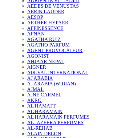
ADRIENNE VITTADINI
AEDES DE VENUSTAS
AERIN LAUDER
AESOP
AETHER HYPAER
AFFINESSENCE
AFNAN
AGATHA RUIZ
AGATHO PARFUM
AGENT PROVOCATEUR
AGONIST
AHJAAR NEPAL
AIGNER
AIR-VAL INTERNATIONAL
AJ ARABIA
AJ ARABIA (WIDIAN)
AJMAL
AJNE CARMEL
AKRO
AL HAMATT
AL HARAMAIN
AL HARAMAIN PERFUMES
AL JAZEERA PERFUMES
AL-REHAB
ALAIN DELON