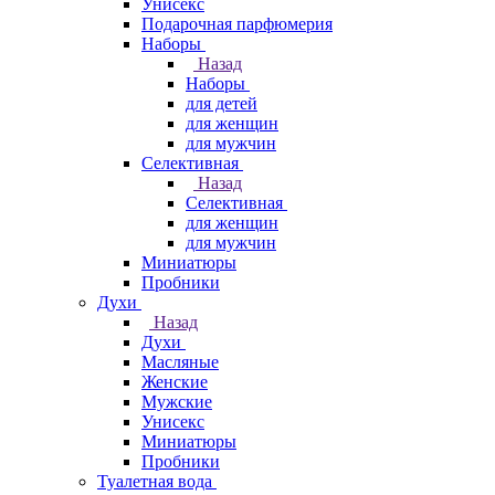
Унисекс
Подарочная парфюмерия
Наборы
Назад
Наборы
для детей
для женщин
для мужчин
Селективная
Назад
Селективная
для женщин
для мужчин
Миниатюры
Пробники
Духи
Назад
Духи
Масляные
Женские
Мужские
Унисекс
Миниатюры
Пробники
Туалетная вода