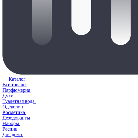
Каталог
Все товары
Парфюмерия
Духи
Туалетная вода
Одеколон
Косметика
Дезодоранты
Наборы
Распив
Для дома