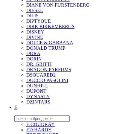
DIANE VON FURSTENBERG
DIESEL
DILIS
DIPTYQUE
DIRK BIKKEMBERGS
DISNEY
DIVINE
DOLCE & GABBANA
DONALD TRUMP
DORA
DORIN
DR. GRITTI
DRAGON PARFUMS
DSQUARED2
DUCCIO PASOLINI
DUNHILL
DUPONT
DYNASTY
DZINTARS
E
E.COUDRAY
ED HARDY