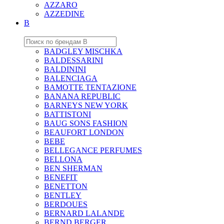
AZZARO
AZZEDINE
B
BADGLEY MISCHKA
BALDESSARINI
BALDININI
BALENCIAGA
BAMOTTE TENTAZIONE
BANANA REPUBLIC
BARNEYS NEW YORK
BATTISTONI
BAUG SONS FASHION
BEAUFORT LONDON
BEBE
BELLEGANCE PERFUMES
BELLONA
BEN SHERMAN
BENEFIT
BENETTON
BENTLEY
BERDOUES
BERNARD LALANDE
BERND BERGER