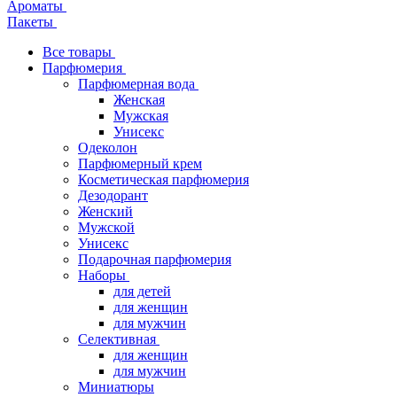
Ароматы
Пакеты
Все товары
Парфюмерия
Парфюмерная вода
Женская
Мужская
Унисекс
Одеколон
Парфюмерный крем
Косметическая парфюмерия
Дезодорант
Женский
Мужской
Унисекс
Подарочная парфюмерия
Наборы
для детей
для женщин
для мужчин
Селективная
для женщин
для мужчин
Миниатюры