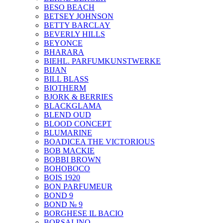
BESO BEACH
BETSEY JOHNSON
BETTY BARCLAY
BEVERLY HILLS
BEYONCE
BHARARA
BIEHL. PARFUMKUNSTWERKE
BIJAN
BILL BLASS
BIOTHERM
BJORK & BERRIES
BLACKGLAMA
BLEND OUD
BLOOD CONCEPT
BLUMARINE
BOADICEA THE VICTORIOUS
BOB MACKIE
BOBBI BROWN
BOHOBOCO
BOIS 1920
BON PARFUMEUR
BOND 9
BOND № 9
BORGHESE IL BACIO
BORSALINO