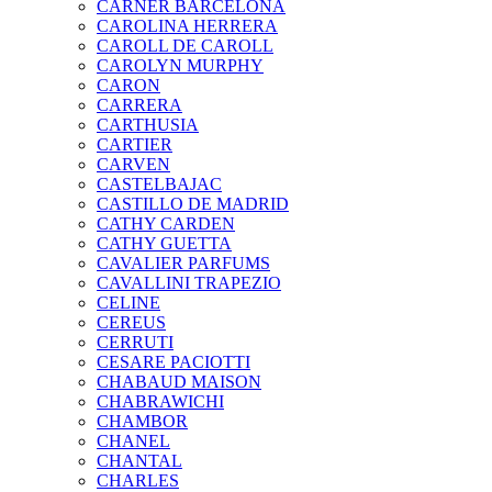
CARNER BARCELONA
CAROLINA HERRERA
CAROLL DE CAROLL
CAROLYN MURPHY
CARON
CARRERA
CARTHUSIA
CARTIER
CARVEN
CASTELBAJAC
CASTILLO DE MADRID
CATHY CARDEN
CATHY GUETTA
CAVALIER PARFUMS
CAVALLINI TRAPEZIO
CELINE
CEREUS
CERRUTI
CESARE PACIOTTI
CHABAUD MAISON
CHABRAWICHI
CHAMBOR
CHANEL
CHANTAL
CHARLES