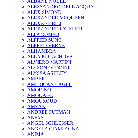
ALBANE NOBLE
ALESSANDRO DELL'ACQUA
ALEX SIMONE
ALEXANDER MCQUEEN
ALEXANDRE J
ALEXANDRE J ATELIER
ALFA ROMEO
ALFRED SUNG
ALFRED VERNE
ALHAMBRA
ALLA PUGACHOVA
ALVIERO MARTINI
ALYSON OLDOINI
ALYSSA ASHLEY
AMBER
AMERICAN EAGLE
AMORINO
AMOUAGE
AMOUROUD
AMZAN
ANDREE PUTMAN
ANFAS
ANGEL SCHLESSER
ANGELA CIAMPAGNA
ANIMA