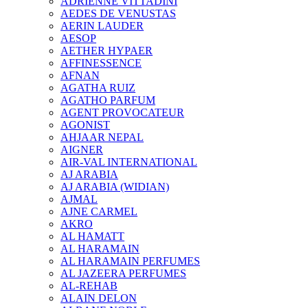
ADRIENNE VITTADINI
AEDES DE VENUSTAS
AERIN LAUDER
AESOP
AETHER HYPAER
AFFINESSENCE
AFNAN
AGATHA RUIZ
AGATHO PARFUM
AGENT PROVOCATEUR
AGONIST
AHJAAR NEPAL
AIGNER
AIR-VAL INTERNATIONAL
AJ ARABIA
AJ ARABIA (WIDIAN)
AJMAL
AJNE CARMEL
AKRO
AL HAMATT
AL HARAMAIN
AL HARAMAIN PERFUMES
AL JAZEERA PERFUMES
AL-REHAB
ALAIN DELON