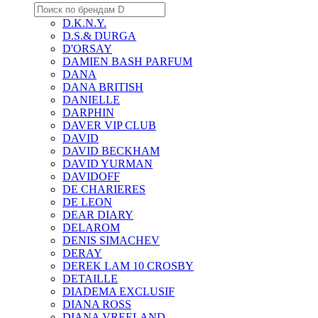
D.K.N.Y.
D.S.& DURGA
D'ORSAY
DAMIEN BASH PARFUM
DANA
DANA BRITISH
DANIELLE
DARPHIN
DAVER VIP CLUB
DAVID
DAVID BECKHAM
DAVID YURMAN
DAVIDOFF
DE CHARIERES
DE LEON
DEAR DIARY
DELAROM
DENIS SIMACHEV
DERAY
DEREK LAM 10 CROSBY
DETAILLE
DIADEMA EXCLUSIF
DIANA ROSS
DIANA VREELAND