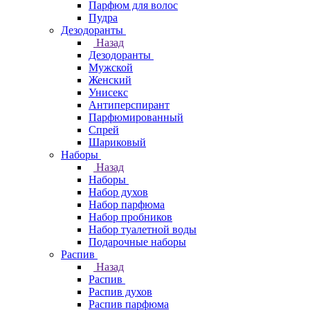
Парфюм для волос
Пудра
Дезодоранты
Назад
Дезодоранты
Мужской
Женский
Унисекс
Антиперспирант
Парфюмированный
Спрей
Шариковый
Наборы
Назад
Наборы
Набор духов
Набор парфюма
Набор пробников
Набор туалетной воды
Подарочные наборы
Распив
Назад
Распив
Распив духов
Распив парфюма