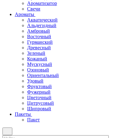
Ароматизатор
Свечи
Ароматы
Акватический
Альдегидный
Амбровый
Восточный
Гурманский
Древесный
Зеленый
Кожаный
Мускусный
Озоновый
Ориентальный
Удовый
Фруктовый
Фужерный
Цветочный
Цитрусовый
Шипровый
Пакеты
Пакет