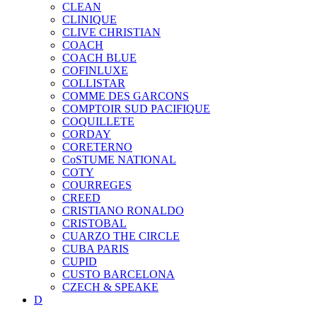
CLEAN
CLINIQUE
CLIVE CHRISTIAN
COACH
COACH BLUE
COFINLUXE
COLLISTAR
COMME DES GARCONS
COMPTOIR SUD PACIFIQUE
COQUILLETE
CORDAY
CORETERNO
CoSTUME NATIONAL
COTY
COURREGES
CREED
CRISTIANO RONALDO
CRISTOBAL
CUARZO THE CIRCLE
CUBA PARIS
CUPID
CUSTO BARCELONA
CZECH & SPEAKE
D