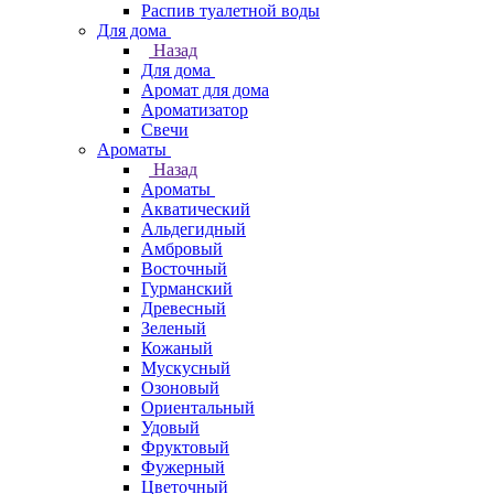
Распив туалетной воды
Для дома
Назад
Для дома
Аромат для дома
Ароматизатор
Свечи
Ароматы
Назад
Ароматы
Акватический
Альдегидный
Амбровый
Восточный
Гурманский
Древесный
Зеленый
Кожаный
Мускусный
Озоновый
Ориентальный
Удовый
Фруктовый
Фужерный
Цветочный