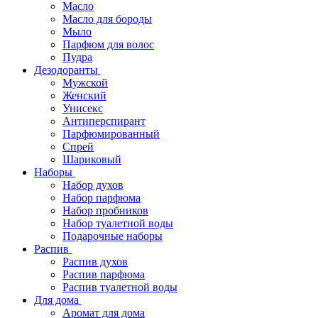
Масло
Масло для бороды
Мыло
Парфюм для волос
Пудра
Дезодоранты
Мужской
Женский
Унисекс
Антиперспирант
Парфюмированный
Спрей
Шариковый
Наборы
Набор духов
Набор парфюма
Набор пробников
Набор туалетной воды
Подарочные наборы
Распив
Распив духов
Распив парфюма
Распив туалетной воды
Для дома
Аромат для дома