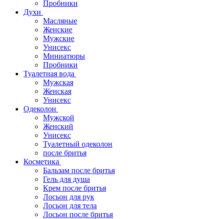
Пробники
Духи
Масляные
Женские
Мужские
Унисекс
Миниатюры
Пробники
Туалетная вода
Мужская
Женская
Унисекс
Одеколон
Мужской
Женский
Унисекс
Туалетный одеколон
после бритья
Косметика
Бальзам после бритья
Гель для душа
Крем после бритья
Лосьон для рук
Лосьон для тела
Лосьон после бритья