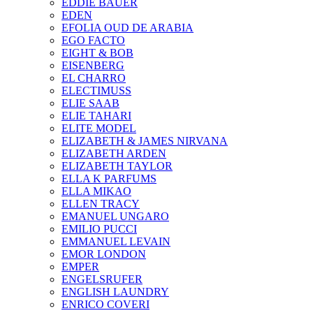
EDDIE BAUER
EDEN
EFOLIA OUD DE ARABIA
EGO FACTO
EIGHT & BOB
EISENBERG
EL CHARRO
ELECTIMUSS
ELIE SAAB
ELIE TAHARI
ELITE MODEL
ELIZABETH & JAMES NIRVANA
ELIZABETH ARDEN
ELIZABETH TAYLOR
ELLA K PARFUMS
ELLA MIKAO
ELLEN TRACY
EMANUEL UNGARO
EMILIO PUCCI
EMMANUEL LEVAIN
EMOR LONDON
EMPER
ENGELSRUFER
ENGLISH LAUNDRY
ENRICO COVERI