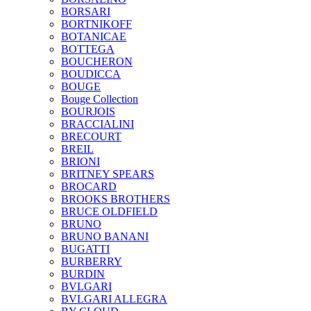
BORSARI
BORTNIKOFF
BOTANICAE
BOTTEGA
BOUCHERON
BOUDICCA
BOUGE
Bouge Collection
BOURJOIS
BRACCIALINI
BRECOURT
BREIL
BRIONI
BRITNEY SPEARS
BROCARD
BROOKS BROTHERS
BRUCE OLDFIELD
BRUNO
BRUNO BANANI
BUGATTI
BURBERRY
BURDIN
BVLGARI
BVLGARI ALLEGRA