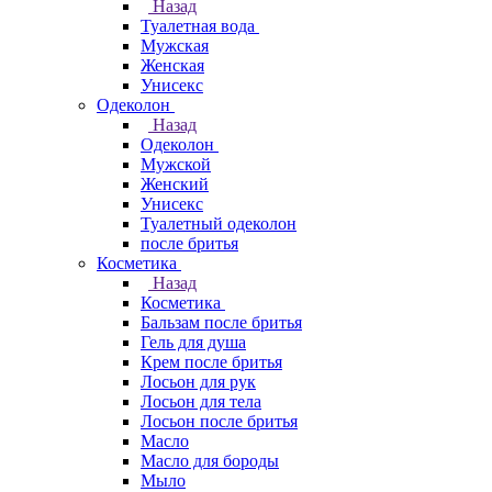
Назад
Туалетная вода
Мужская
Женская
Унисекс
Одеколон
Назад
Одеколон
Мужской
Женский
Унисекс
Туалетный одеколон
после бритья
Косметика
Назад
Косметика
Бальзам после бритья
Гель для душа
Крем после бритья
Лосьон для рук
Лосьон для тела
Лосьон после бритья
Масло
Масло для бороды
Мыло