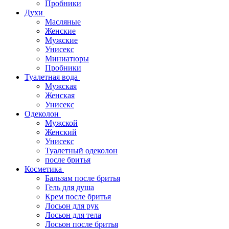
Пробники
Духи
Масляные
Женские
Мужские
Унисекс
Миниатюры
Пробники
Туалетная вода
Мужская
Женская
Унисекс
Одеколон
Мужской
Женский
Унисекс
Туалетный одеколон
после бритья
Косметика
Бальзам после бритья
Гель для душа
Крем после бритья
Лосьон для рук
Лосьон для тела
Лосьон после бритья