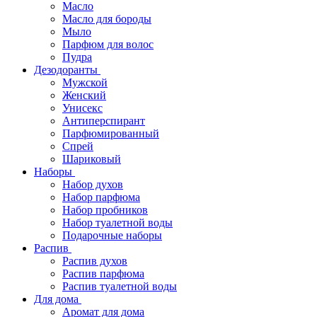
Масло
Масло для бороды
Мыло
Парфюм для волос
Пудра
Дезодоранты
Мужской
Женский
Унисекс
Антиперспирант
Парфюмированный
Спрей
Шариковый
Наборы
Набор духов
Набор парфюма
Набор пробников
Набор туалетной воды
Подарочные наборы
Распив
Распив духов
Распив парфюма
Распив туалетной воды
Для дома
Аромат для дома