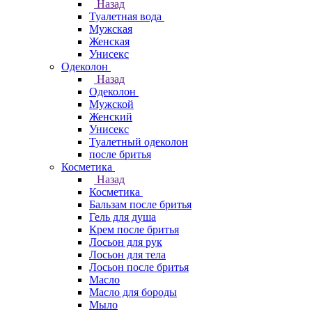
Назад
Туалетная вода
Мужская
Женская
Унисекс
Одеколон
Назад
Одеколон
Мужской
Женский
Унисекс
Туалетный одеколон
после бритья
Косметика
Назад
Косметика
Бальзам после бритья
Гель для душа
Крем после бритья
Лосьон для рук
Лосьон для тела
Лосьон после бритья
Масло
Масло для бороды
Мыло