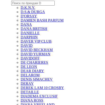
D.K.N.Y.
D.S.& DURGA
D'ORSAY
DAMIEN BASH PARFUM
DANA
DANA BRITISH
DANIELLE
DARPHIN
DAVER VIP CLUB
DAVID
DAVID BECKHAM
DAVID YURMAN
DAVIDOFF
DE CHARIERES
DE LEON
DEAR DIARY
DELAROM
DENIS SIMACHEV
DERAY
DEREK LAM 10 CROSBY
DETAILLE
DIADEMA EXCLUSIF
DIANA ROSS
DIANA VREELAND