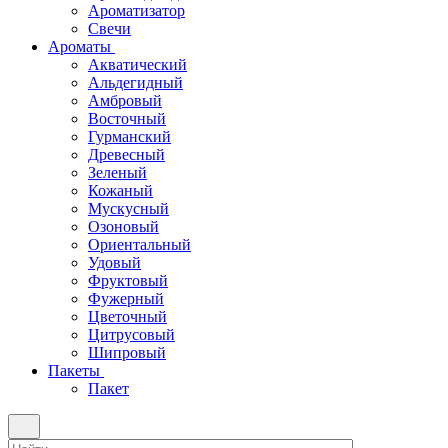
Ароматизатор
Свечи
Ароматы
Акватический
Альдегидный
Амбровый
Восточный
Гурманский
Древесный
Зеленый
Кожаный
Мускусный
Озоновый
Ориентальный
Удовый
Фруктовый
Фужерный
Цветочный
Цитрусовый
Шипровый
Пакеты
Пакет