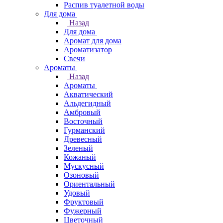
Распив туалетной воды
Для дома
Назад
Для дома
Аромат для дома
Ароматизатор
Свечи
Ароматы
Назад
Ароматы
Акватический
Альдегидный
Амбровый
Восточный
Гурманский
Древесный
Зеленый
Кожаный
Мускусный
Озоновый
Ориентальный
Удовый
Фруктовый
Фужерный
Цветочный