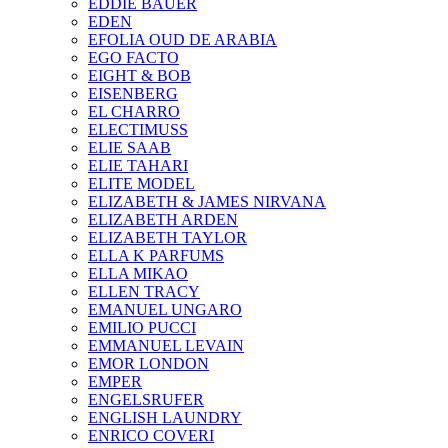
EDDIE BAUER
EDEN
EFOLIA OUD DE ARABIA
EGO FACTO
EIGHT & BOB
EISENBERG
EL CHARRO
ELECTIMUSS
ELIE SAAB
ELIE TAHARI
ELITE MODEL
ELIZABETH & JAMES NIRVANA
ELIZABETH ARDEN
ELIZABETH TAYLOR
ELLA K PARFUMS
ELLA MIKAO
ELLEN TRACY
EMANUEL UNGARO
EMILIO PUCCI
EMMANUEL LEVAIN
EMOR LONDON
EMPER
ENGELSRUFER
ENGLISH LAUNDRY
ENRICO COVERI