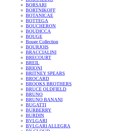
BORSARI
BORTNIKOFF
BOTANICAE
BOTTEGA
BOUCHERON
BOUDICCA
BOUGE
Bouge Collection
BOURJOIS
BRACCIALINI
BRECOURT
BREIL
BRIONI
BRITNEY SPEARS
BROCARD
BROOKS BROTHERS
BRUCE OLDFIELD
BRUNO
BRUNO BANANI
BUGATTI
BURBERRY
BURDIN
BVLGARI
BVLGARI ALLEGRA