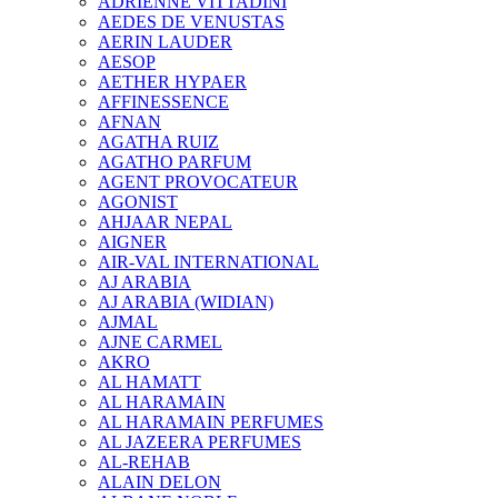
ADRIENNE VITTADINI
AEDES DE VENUSTAS
AERIN LAUDER
AESOP
AETHER HYPAER
AFFINESSENCE
AFNAN
AGATHA RUIZ
AGATHO PARFUM
AGENT PROVOCATEUR
AGONIST
AHJAAR NEPAL
AIGNER
AIR-VAL INTERNATIONAL
AJ ARABIA
AJ ARABIA (WIDIAN)
AJMAL
AJNE CARMEL
AKRO
AL HAMATT
AL HARAMAIN
AL HARAMAIN PERFUMES
AL JAZEERA PERFUMES
AL-REHAB
ALAIN DELON