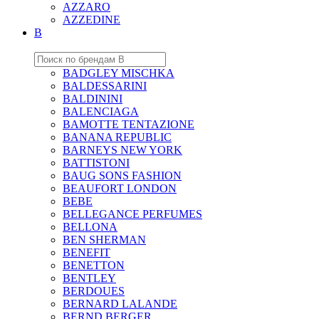
AZZARO
AZZEDINE
B
BADGLEY MISCHKA
BALDESSARINI
BALDININI
BALENCIAGA
BAMOTTE TENTAZIONE
BANANA REPUBLIC
BARNEYS NEW YORK
BATTISTONI
BAUG SONS FASHION
BEAUFORT LONDON
BEBE
BELLEGANCE PERFUMES
BELLONA
BEN SHERMAN
BENEFIT
BENETTON
BENTLEY
BERDOUES
BERNARD LALANDE
BERND BERGER