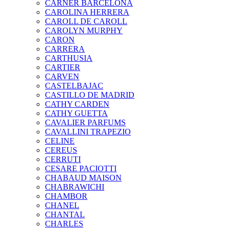
CARNER BARCELONA
CAROLINA HERRERA
CAROLL DE CAROLL
CAROLYN MURPHY
CARON
CARRERA
CARTHUSIA
CARTIER
CARVEN
CASTELBAJAC
CASTILLO DE MADRID
CATHY CARDEN
CATHY GUETTA
CAVALIER PARFUMS
CAVALLINI TRAPEZIO
CELINE
CEREUS
CERRUTI
CESARE PACIOTTI
CHABAUD MAISON
CHABRAWICHI
CHAMBOR
CHANEL
CHANTAL
CHARLES