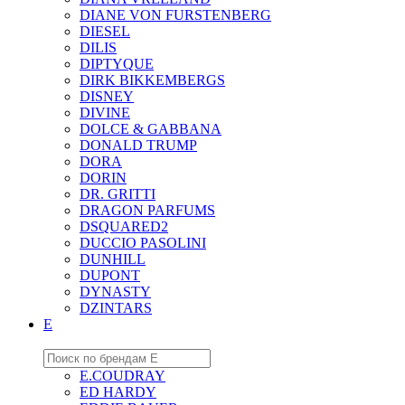
DIANE VON FURSTENBERG
DIESEL
DILIS
DIPTYQUE
DIRK BIKKEMBERGS
DISNEY
DIVINE
DOLCE & GABBANA
DONALD TRUMP
DORA
DORIN
DR. GRITTI
DRAGON PARFUMS
DSQUARED2
DUCCIO PASOLINI
DUNHILL
DUPONT
DYNASTY
DZINTARS
E
E.COUDRAY
ED HARDY