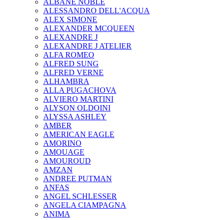
ALBANE NOBLE
ALESSANDRO DELL'ACQUA
ALEX SIMONE
ALEXANDER MCQUEEN
ALEXANDRE J
ALEXANDRE J ATELIER
ALFA ROMEO
ALFRED SUNG
ALFRED VERNE
ALHAMBRA
ALLA PUGACHOVA
ALVIERO MARTINI
ALYSON OLDOINI
ALYSSA ASHLEY
AMBER
AMERICAN EAGLE
AMORINO
AMOUAGE
AMOUROUD
AMZAN
ANDREE PUTMAN
ANFAS
ANGEL SCHLESSER
ANGELA CIAMPAGNA
ANIMA