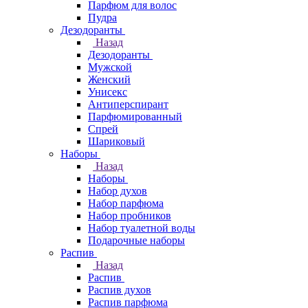
Парфюм для волос
Пудра
Дезодоранты
Назад
Дезодоранты
Мужской
Женский
Унисекс
Антиперспирант
Парфюмированный
Спрей
Шариковый
Наборы
Назад
Наборы
Набор духов
Набор парфюма
Набор пробников
Набор туалетной воды
Подарочные наборы
Распив
Назад
Распив
Распив духов
Распив парфюма