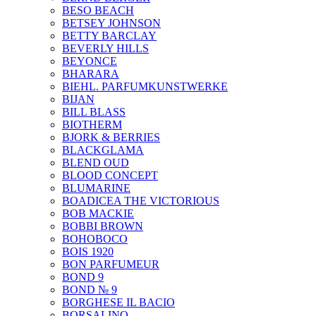
BESO BEACH
BETSEY JOHNSON
BETTY BARCLAY
BEVERLY HILLS
BEYONCE
BHARARA
BIEHL. PARFUMKUNSTWERKE
BIJAN
BILL BLASS
BIOTHERM
BJORK & BERRIES
BLACKGLAMA
BLEND OUD
BLOOD CONCEPT
BLUMARINE
BOADICEA THE VICTORIOUS
BOB MACKIE
BOBBI BROWN
BOHOBOCO
BOIS 1920
BON PARFUMEUR
BOND 9
BOND № 9
BORGHESE IL BACIO
BORSALINO