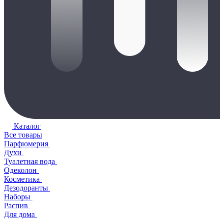
Каталог
Все товары
Парфюмерия
Духи
Туалетная вода
Одеколон
Косметика
Дезодоранты
Наборы
Распив
Для дома