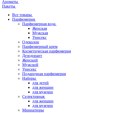
Ароматы
Пакеты
Все товары
Парфюмерия
Парфюмерная вода
Женская
Мужская
Унисекс
Одеколон
Парфюмерный крем
Косметическая парфюмерия
Дезодорант
Женский
Мужской
Унисекс
Подарочная парфюмерия
Наборы
для детей
для женщин
для мужчин
Селективная
для женщин
для мужчин
Миниатюры