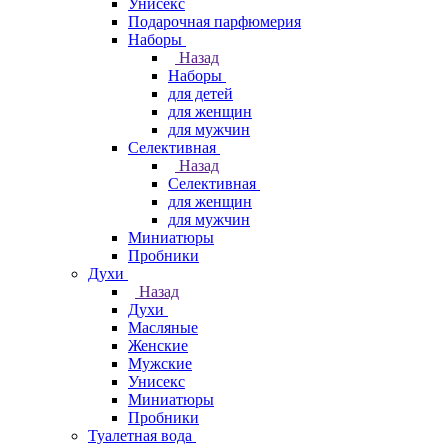
Унисекс
Подарочная парфюмерия
Наборы
Назад
Наборы
для детей
для женщин
для мужчин
Селективная
Назад
Селективная
для женщин
для мужчин
Миниатюры
Пробники
Духи
Назад
Духи
Масляные
Женские
Мужские
Унисекс
Миниатюры
Пробники
Туалетная вода