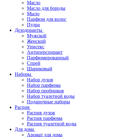
Масло
Масло для бороды
Мыло
Парфюм для волос
Пудра
Дезодоранты
Мужской
Женский
Унисекс
Антиперспирант
Парфюмированный
Спрей
Шариковый
Наборы
Набор духов
Набор парфюма
Набор пробников
Набор туалетной воды
Подарочные наборы
Распив
Распив духов
Распив парфюма
Распив туалетной воды
Для дома
Аромат для дома