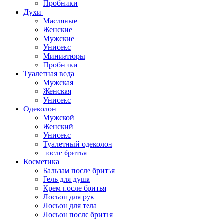
Пробники
Духи
Масляные
Женские
Мужские
Унисекс
Миниатюры
Пробники
Туалетная вода
Мужская
Женская
Унисекс
Одеколон
Мужской
Женский
Унисекс
Туалетный одеколон
после бритья
Косметика
Бальзам после бритья
Гель для душа
Крем после бритья
Лосьон для рук
Лосьон для тела
Лосьон после бритья