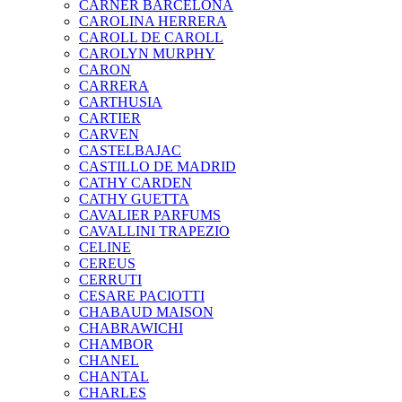
CARNER BARCELONA
CAROLINA HERRERA
CAROLL DE CAROLL
CAROLYN MURPHY
CARON
CARRERA
CARTHUSIA
CARTIER
CARVEN
CASTELBAJAC
CASTILLO DE MADRID
CATHY CARDEN
CATHY GUETTA
CAVALIER PARFUMS
CAVALLINI TRAPEZIO
CELINE
CEREUS
CERRUTI
CESARE PACIOTTI
CHABAUD MAISON
CHABRAWICHI
CHAMBOR
CHANEL
CHANTAL
CHARLES