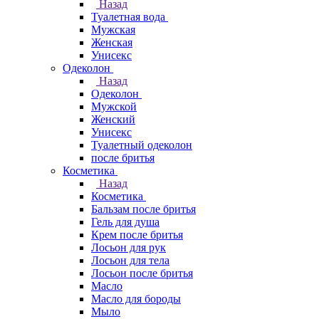
Назад
Туалетная вода
Мужская
Женская
Унисекс
Одеколон
Назад
Одеколон
Мужской
Женский
Унисекс
Туалетный одеколон
после бритья
Косметика
Назад
Косметика
Бальзам после бритья
Гель для душа
Крем после бритья
Лосьон для рук
Лосьон для тела
Лосьон после бритья
Масло
Масло для бороды
Мыло