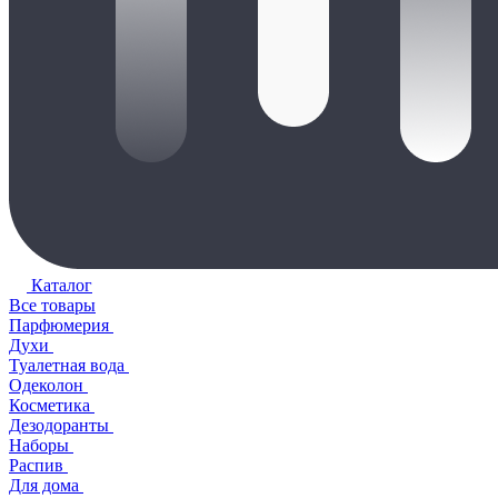
Каталог
Все товары
Парфюмерия
Духи
Туалетная вода
Одеколон
Косметика
Дезодоранты
Наборы
Распив
Для дома