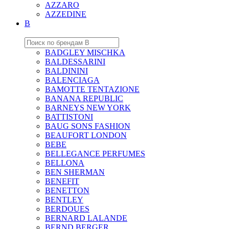
AZZARO
AZZEDINE
B
BADGLEY MISCHKA
BALDESSARINI
BALDININI
BALENCIAGA
BAMOTTE TENTAZIONE
BANANA REPUBLIC
BARNEYS NEW YORK
BATTISTONI
BAUG SONS FASHION
BEAUFORT LONDON
BEBE
BELLEGANCE PERFUMES
BELLONA
BEN SHERMAN
BENEFIT
BENETTON
BENTLEY
BERDOUES
BERNARD LALANDE
BERND BERGER