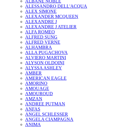
ALBANE NOBLE
ALESSANDRO DELL'ACQUA
ALEX SIMONE
ALEXANDER MCQUEEN
ALEXANDRE J
ALEXANDRE J ATELIER
ALFA ROMEO
ALFRED SUNG
ALFRED VERNE
ALHAMBRA
ALLA PUGACHOVA
ALVIERO MARTINI
ALYSON OLDOINI
ALYSSA ASHLEY
AMBER
AMERICAN EAGLE
AMORINO
AMOUAGE
AMOUROUD
AMZAN
ANDREE PUTMAN
ANFAS
ANGEL SCHLESSER
ANGELA CIAMPAGNA
ANIMA