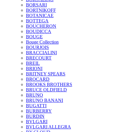
BORSARI
BORTNIKOFF
BOTANICAE
BOTTEGA
BOUCHERON
BOUDICCA
BOUGE
Bouge Collection
BOURJOIS
BRACCIALINI
BRECOURT
BREIL
BRIONI
BRITNEY SPEARS
BROCARD
BROOKS BROTHERS
BRUCE OLDFIELD
BRUNO
BRUNO BANANI
BUGATTI
BURBERRY
BURDIN
BVLGARI
BVLGARI ALLEGRA