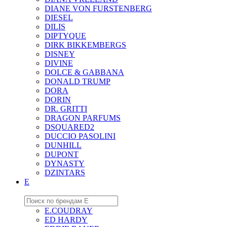
DIANE VON FURSTENBERG
DIESEL
DILIS
DIPTYQUE
DIRK BIKKEMBERGS
DISNEY
DIVINE
DOLCE & GABBANA
DONALD TRUMP
DORA
DORIN
DR. GRITTI
DRAGON PARFUMS
DSQUARED2
DUCCIO PASOLINI
DUNHILL
DUPONT
DYNASTY
DZINTARS
E
E.COUDRAY
ED HARDY