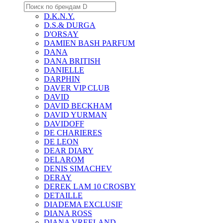
D.K.N.Y.
D.S.& DURGA
D'ORSAY
DAMIEN BASH PARFUM
DANA
DANA BRITISH
DANIELLE
DARPHIN
DAVER VIP CLUB
DAVID
DAVID BECKHAM
DAVID YURMAN
DAVIDOFF
DE CHARIERES
DE LEON
DEAR DIARY
DELAROM
DENIS SIMACHEV
DERAY
DEREK LAM 10 CROSBY
DETAILLE
DIADEMA EXCLUSIF
DIANA ROSS
DIANA VREELAND