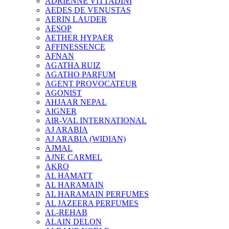
ADRIENNE VITTADINI
AEDES DE VENUSTAS
AERIN LAUDER
AESOP
AETHER HYPAER
AFFINESSENCE
AFNAN
AGATHA RUIZ
AGATHO PARFUM
AGENT PROVOCATEUR
AGONIST
AHJAAR NEPAL
AIGNER
AIR-VAL INTERNATIONAL
AJ ARABIA
AJ ARABIA (WIDIAN)
AJMAL
AJNE CARMEL
AKRO
AL HAMATT
AL HARAMAIN
AL HARAMAIN PERFUMES
AL JAZEERA PERFUMES
AL-REHAB
ALAIN DELON