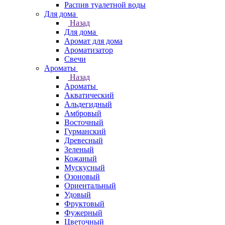
Распив туалетной воды
Для дома
Назад
Для дома
Аромат для дома
Ароматизатор
Свечи
Ароматы
Назад
Ароматы
Акватический
Альдегидный
Амбровый
Восточный
Гурманский
Древесный
Зеленый
Кожаный
Мускусный
Озоновый
Ориентальный
Удовый
Фруктовый
Фужерный
Цветочный