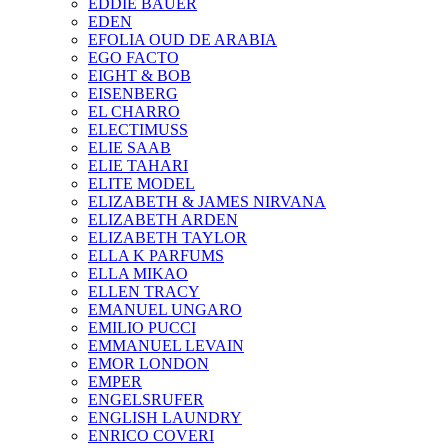
EDDIE BAUER
EDEN
EFOLIA OUD DE ARABIA
EGO FACTO
EIGHT & BOB
EISENBERG
EL CHARRO
ELECTIMUSS
ELIE SAAB
ELIE TAHARI
ELITE MODEL
ELIZABETH & JAMES NIRVANA
ELIZABETH ARDEN
ELIZABETH TAYLOR
ELLA K PARFUMS
ELLA MIKAO
ELLEN TRACY
EMANUEL UNGARO
EMILIO PUCCI
EMMANUEL LEVAIN
EMOR LONDON
EMPER
ENGELSRUFER
ENGLISH LAUNDRY
ENRICO COVERI