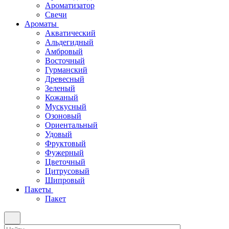
Ароматизатор
Свечи
Ароматы
Акватический
Альдегидный
Амбровый
Восточный
Гурманский
Древесный
Зеленый
Кожаный
Мускусный
Озоновый
Ориентальный
Удовый
Фруктовый
Фужерный
Цветочный
Цитрусовый
Шипровый
Пакеты
Пакет