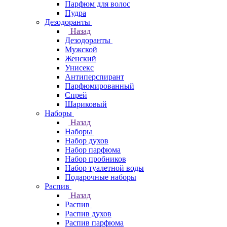
Парфюм для волос
Пудра
Дезодоранты
Назад
Дезодоранты
Мужской
Женский
Унисекс
Антиперспирант
Парфюмированный
Спрей
Шариковый
Наборы
Назад
Наборы
Набор духов
Набор парфюма
Набор пробников
Набор туалетной воды
Подарочные наборы
Распив
Назад
Распив
Распив духов
Распив парфюма