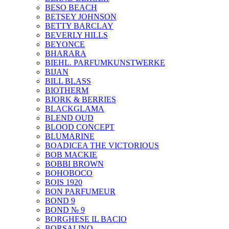
BESO BEACH
BETSEY JOHNSON
BETTY BARCLAY
BEVERLY HILLS
BEYONCE
BHARARA
BIEHL. PARFUMKUNSTWERKE
BIJAN
BILL BLASS
BIOTHERM
BJORK & BERRIES
BLACKGLAMA
BLEND OUD
BLOOD CONCEPT
BLUMARINE
BOADICEA THE VICTORIOUS
BOB MACKIE
BOBBI BROWN
BOHOBOCO
BOIS 1920
BON PARFUMEUR
BOND 9
BOND № 9
BORGHESE IL BACIO
BORSALINO