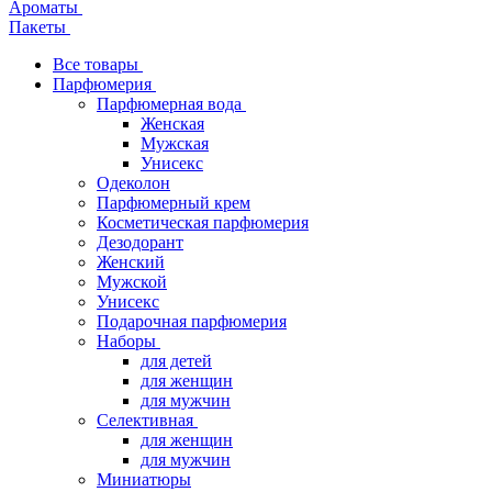
Ароматы
Пакеты
Все товары
Парфюмерия
Парфюмерная вода
Женская
Мужская
Унисекс
Одеколон
Парфюмерный крем
Косметическая парфюмерия
Дезодорант
Женский
Мужской
Унисекс
Подарочная парфюмерия
Наборы
для детей
для женщин
для мужчин
Селективная
для женщин
для мужчин
Миниатюры