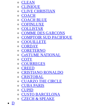
CLEAN
CLINIQUE
CLIVE CHRISTIAN
COACH
COACH BLUE
COFINLUXE
COLLISTAR
COMME DES GARCONS
COMPTOIR SUD PACIFIQUE
COQUILLETE
CORDAY
CORETERNO
CoSTUME NATIONAL
COTY
COURREGES
CREED
CRISTIANO RONALDO
CRISTOBAL
CUARZO THE CIRCLE
CUBA PARIS
CUPID
CUSTO BARCELONA
CZECH & SPEAKE
D