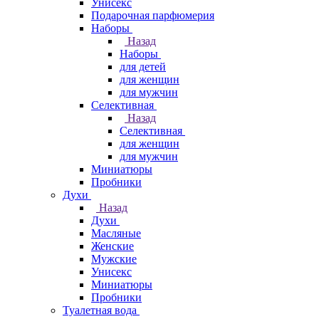
Унисекс
Подарочная парфюмерия
Наборы
Назад
Наборы
для детей
для женщин
для мужчин
Селективная
Назад
Селективная
для женщин
для мужчин
Миниатюры
Пробники
Духи
Назад
Духи
Масляные
Женские
Мужские
Унисекс
Миниатюры
Пробники
Туалетная вода