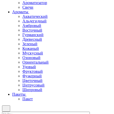
Ароматизатор
Свечи
Ароматы
Акватический
Альдегидный
Амбровый
Восточный
Гурманский
Древесный
Зеленый
Кожаный
Мускусный
Озоновый
Ориентальный
Удовый
Фруктовый
Фужерный
Цветочный
Цитрусовый
Шипровый
Пакеты
Пакет