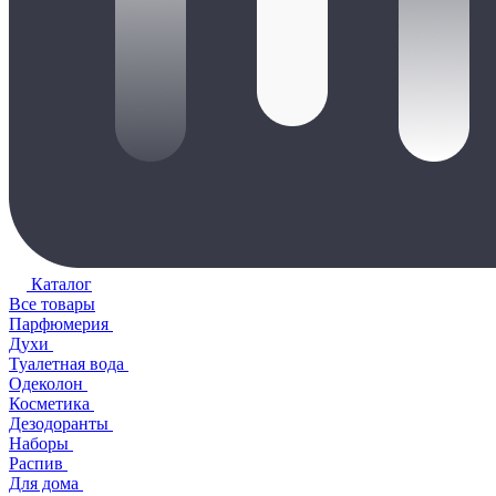
Каталог
Все товары
Парфюмерия
Духи
Туалетная вода
Одеколон
Косметика
Дезодоранты
Наборы
Распив
Для дома