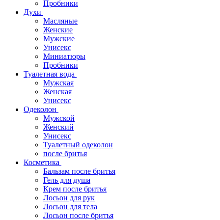
Пробники
Духи
Масляные
Женские
Мужские
Унисекс
Миниатюры
Пробники
Туалетная вода
Мужская
Женская
Унисекс
Одеколон
Мужской
Женский
Унисекс
Туалетный одеколон
после бритья
Косметика
Бальзам после бритья
Гель для душа
Крем после бритья
Лосьон для рук
Лосьон для тела
Лосьон после бритья