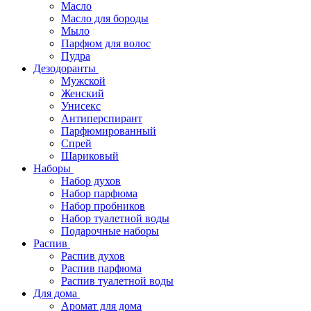
Масло
Масло для бороды
Мыло
Парфюм для волос
Пудра
Дезодоранты
Мужской
Женский
Унисекс
Антиперспирант
Парфюмированный
Спрей
Шариковый
Наборы
Набор духов
Набор парфюма
Набор пробников
Набор туалетной воды
Подарочные наборы
Распив
Распив духов
Распив парфюма
Распив туалетной воды
Для дома
Аромат для дома