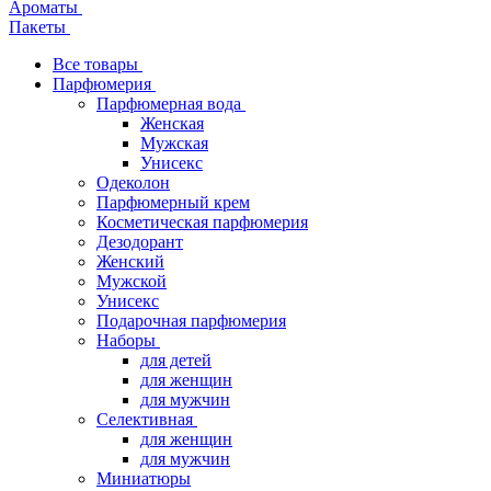
Ароматы
Пакеты
Все товары
Парфюмерия
Парфюмерная вода
Женская
Мужская
Унисекс
Одеколон
Парфюмерный крем
Косметическая парфюмерия
Дезодорант
Женский
Мужской
Унисекс
Подарочная парфюмерия
Наборы
для детей
для женщин
для мужчин
Селективная
для женщин
для мужчин
Миниатюры