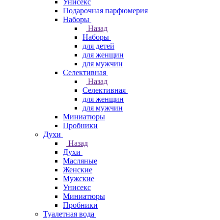
Унисекс
Подарочная парфюмерия
Наборы
Назад
Наборы
для детей
для женщин
для мужчин
Селективная
Назад
Селективная
для женщин
для мужчин
Миниатюры
Пробники
Духи
Назад
Духи
Масляные
Женские
Мужские
Унисекс
Миниатюры
Пробники
Туалетная вода