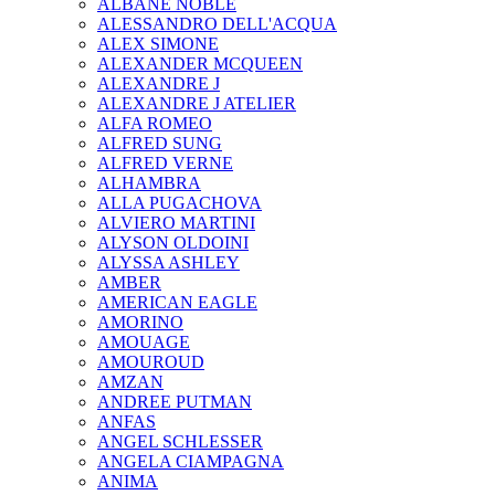
ALBANE NOBLE
ALESSANDRO DELL'ACQUA
ALEX SIMONE
ALEXANDER MCQUEEN
ALEXANDRE J
ALEXANDRE J ATELIER
ALFA ROMEO
ALFRED SUNG
ALFRED VERNE
ALHAMBRA
ALLA PUGACHOVA
ALVIERO MARTINI
ALYSON OLDOINI
ALYSSA ASHLEY
AMBER
AMERICAN EAGLE
AMORINO
AMOUAGE
AMOUROUD
AMZAN
ANDREE PUTMAN
ANFAS
ANGEL SCHLESSER
ANGELA CIAMPAGNA
ANIMA