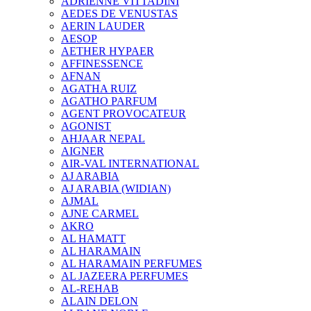
ADRIENNE VITTADINI
AEDES DE VENUSTAS
AERIN LAUDER
AESOP
AETHER HYPAER
AFFINESSENCE
AFNAN
AGATHA RUIZ
AGATHO PARFUM
AGENT PROVOCATEUR
AGONIST
AHJAAR NEPAL
AIGNER
AIR-VAL INTERNATIONAL
AJ ARABIA
AJ ARABIA (WIDIAN)
AJMAL
AJNE CARMEL
AKRO
AL HAMATT
AL HARAMAIN
AL HARAMAIN PERFUMES
AL JAZEERA PERFUMES
AL-REHAB
ALAIN DELON