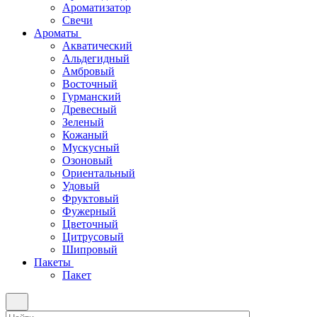
Ароматизатор
Свечи
Ароматы
Акватический
Альдегидный
Амбровый
Восточный
Гурманский
Древесный
Зеленый
Кожаный
Мускусный
Озоновый
Ориентальный
Удовый
Фруктовый
Фужерный
Цветочный
Цитрусовый
Шипровый
Пакеты
Пакет