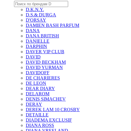
D.K.N.Y.
D.S.& DURGA
D'ORSAY
DAMIEN BASH PARFUM
DANA
DANA BRITISH
DANIELLE
DARPHIN
DAVER VIP CLUB
DAVID
DAVID BECKHAM
DAVID YURMAN
DAVIDOFF
DE CHARIERES
DE LEON
DEAR DIARY
DELAROM
DENIS SIMACHEV
DERAY
DEREK LAM 10 CROSBY
DETAILLE
DIADEMA EXCLUSIF
DIANA ROSS
DIANA VREELAND