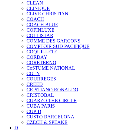
CLEAN
CLINIQUE
CLIVE CHRISTIAN
COACH
COACH BLUE
COFINLUXE
COLLISTAR
COMME DES GARCONS
COMPTOIR SUD PACIFIQUE
COQUILLETE
CORDAY
CORETERNO
CoSTUME NATIONAL
COTY
COURREGES
CREED
CRISTIANO RONALDO
CRISTOBAL
CUARZO THE CIRCLE
CUBA PARIS
CUPID
CUSTO BARCELONA
CZECH & SPEAKE
D