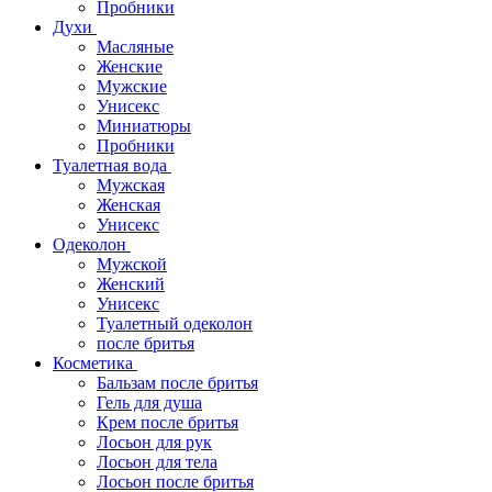
Пробники
Духи
Масляные
Женские
Мужские
Унисекс
Миниатюры
Пробники
Туалетная вода
Мужская
Женская
Унисекс
Одеколон
Мужской
Женский
Унисекс
Туалетный одеколон
после бритья
Косметика
Бальзам после бритья
Гель для душа
Крем после бритья
Лосьон для рук
Лосьон для тела
Лосьон после бритья