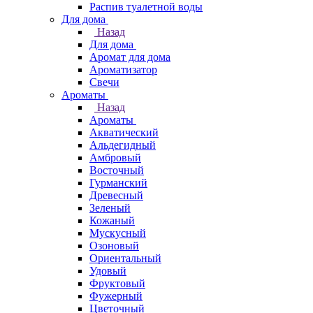
Распив туалетной воды
Для дома
Назад
Для дома
Аромат для дома
Ароматизатор
Свечи
Ароматы
Назад
Ароматы
Акватический
Альдегидный
Амбровый
Восточный
Гурманский
Древесный
Зеленый
Кожаный
Мускусный
Озоновый
Ориентальный
Удовый
Фруктовый
Фужерный
Цветочный