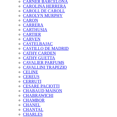
CARNER BARCELONA
CAROLINA HERRERA
CAROLL DE CAROLL
CAROLYN MURPHY
CARON
CARRERA
CARTHUSIA
CARTIER
CARVEN
CASTELBAJAC
CASTILLO DE MADRID
CATHY CARDEN
CATHY GUETTA
CAVALIER PARFUMS
CAVALLINI TRAPEZIO
CELINE
CEREUS
CERRUTI
CESARE PACIOTTI
CHABAUD MAISON
CHABRAWICHI
CHAMBOR
CHANEL
CHANTAL
CHARLES