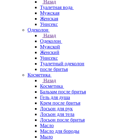
Назад
Туалетная вода
Мужская
Женская
Унисекс
Одеколон
Назад
Одеколон
Мужской
Женский
Унисекс
Туалетный одеколон
после бритья
Косметика
Назад
Косметика
Бальзам после бритья
Гель для душа
Крем после бритья
Лосьон для рук
Лосьон для тела
Лосьон после бритья
Масло
Масло для бороды
Мыло