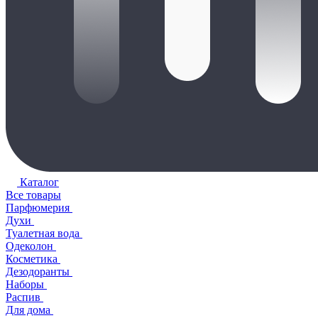
Каталог
Все товары
Парфюмерия
Духи
Туалетная вода
Одеколон
Косметика
Дезодоранты
Наборы
Распив
Для дома