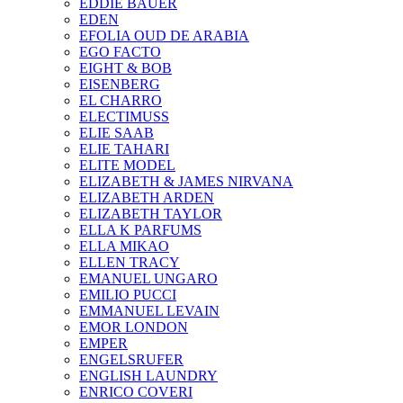
EDDIE BAUER
EDEN
EFOLIA OUD DE ARABIA
EGO FACTO
EIGHT & BOB
EISENBERG
EL CHARRO
ELECTIMUSS
ELIE SAAB
ELIE TAHARI
ELITE MODEL
ELIZABETH & JAMES NIRVANA
ELIZABETH ARDEN
ELIZABETH TAYLOR
ELLA K PARFUMS
ELLA MIKAO
ELLEN TRACY
EMANUEL UNGARO
EMILIO PUCCI
EMMANUEL LEVAIN
EMOR LONDON
EMPER
ENGELSRUFER
ENGLISH LAUNDRY
ENRICO COVERI