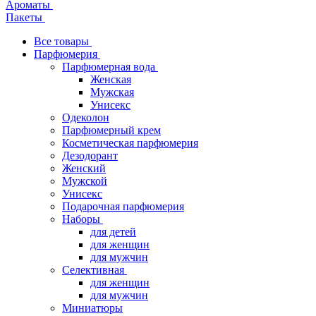
Ароматы
Пакеты
Все товары
Парфюмерия
Парфюмерная вода
Женская
Мужская
Унисекс
Одеколон
Парфюмерный крем
Косметическая парфюмерия
Дезодорант
Женский
Мужской
Унисекс
Подарочная парфюмерия
Наборы
для детей
для женщин
для мужчин
Селективная
для женщин
для мужчин
Миниатюры