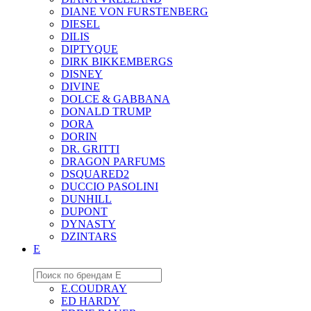
DIANE VON FURSTENBERG
DIESEL
DILIS
DIPTYQUE
DIRK BIKKEMBERGS
DISNEY
DIVINE
DOLCE & GABBANA
DONALD TRUMP
DORA
DORIN
DR. GRITTI
DRAGON PARFUMS
DSQUARED2
DUCCIO PASOLINI
DUNHILL
DUPONT
DYNASTY
DZINTARS
E
E.COUDRAY
ED HARDY