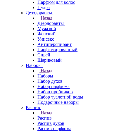
Парфюм для волос
Пудра
Дезодоранты
Назад
Дезодоранты
Мужской
Женский
Унисекс
Антиперспирант
Парфюмированный
Спрей
Шариковый
Наборы
Назад
Наборы
Набор духов
Набор парфюма
Набор пробников
Набор туалетной воды
Подарочные наборы
Распив
Назад
Распив
Распив духов
Распив парфюма