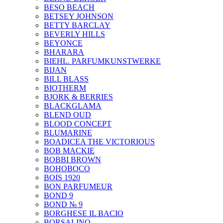
BESO BEACH
BETSEY JOHNSON
BETTY BARCLAY
BEVERLY HILLS
BEYONCE
BHARARA
BIEHL. PARFUMKUNSTWERKE
BIJAN
BILL BLASS
BIOTHERM
BJORK & BERRIES
BLACKGLAMA
BLEND OUD
BLOOD CONCEPT
BLUMARINE
BOADICEA THE VICTORIOUS
BOB MACKIE
BOBBI BROWN
BOHOBOCO
BOIS 1920
BON PARFUMEUR
BOND 9
BOND № 9
BORGHESE IL BACIO
BORSALINO