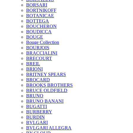
BORSARI
BORTNIKOFF
BOTANICAE
BOTTEGA
BOUCHERON
BOUDICCA
BOUGE
Bouge Collection
BOURJOIS
BRACCIALINI
BRECOURT
BREIL
BRIONI
BRITNEY SPEARS
BROCARD
BROOKS BROTHERS
BRUCE OLDFIELD
BRUNO
BRUNO BANANI
BUGATTI
BURBERRY
BURDIN
BVLGARI
BVLGARI ALLEGRA