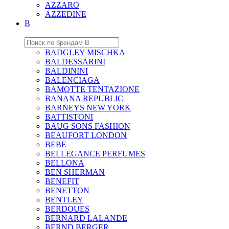
AZZARO
AZZEDINE
B
BADGLEY MISCHKA
BALDESSARINI
BALDININI
BALENCIAGA
BAMOTTE TENTAZIONE
BANANA REPUBLIC
BARNEYS NEW YORK
BATTISTONI
BAUG SONS FASHION
BEAUFORT LONDON
BEBE
BELLEGANCE PERFUMES
BELLONA
BEN SHERMAN
BENEFIT
BENETTON
BENTLEY
BERDOUES
BERNARD LALANDE
BERND BERGER