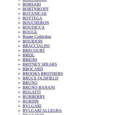
BORSARI
BORTNIKOFF
BOTANICAE
BOTTEGA
BOUCHERON
BOUDICCA
BOUGE
Bouge Collection
BOURJOIS
BRACCIALINI
BRECOURT
BREIL
BRIONI
BRITNEY SPEARS
BROCARD
BROOKS BROTHERS
BRUCE OLDFIELD
BRUNO
BRUNO BANANI
BUGATTI
BURBERRY
BURDIN
BVLGARI
BVLGARI ALLEGRA