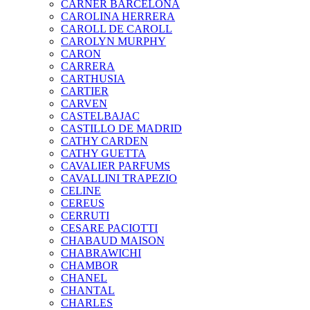
CARNER BARCELONA
CAROLINA HERRERA
CAROLL DE CAROLL
CAROLYN MURPHY
CARON
CARRERA
CARTHUSIA
CARTIER
CARVEN
CASTELBAJAC
CASTILLO DE MADRID
CATHY CARDEN
CATHY GUETTA
CAVALIER PARFUMS
CAVALLINI TRAPEZIO
CELINE
CEREUS
CERRUTI
CESARE PACIOTTI
CHABAUD MAISON
CHABRAWICHI
CHAMBOR
CHANEL
CHANTAL
CHARLES