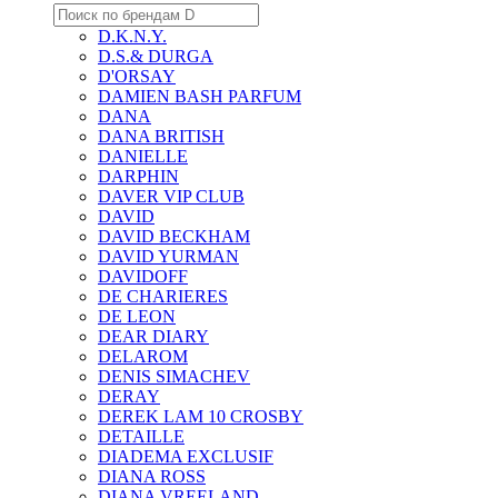
D.K.N.Y.
D.S.& DURGA
D'ORSAY
DAMIEN BASH PARFUM
DANA
DANA BRITISH
DANIELLE
DARPHIN
DAVER VIP CLUB
DAVID
DAVID BECKHAM
DAVID YURMAN
DAVIDOFF
DE CHARIERES
DE LEON
DEAR DIARY
DELAROM
DENIS SIMACHEV
DERAY
DEREK LAM 10 CROSBY
DETAILLE
DIADEMA EXCLUSIF
DIANA ROSS
DIANA VREELAND