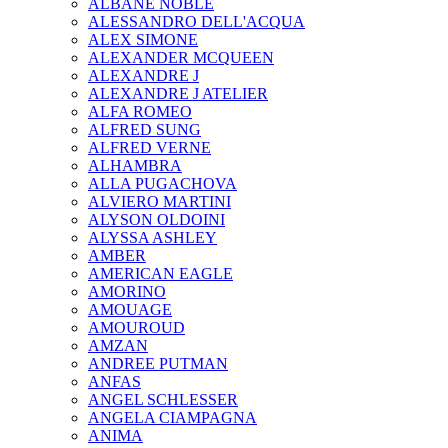
ALBANE NOBLE
ALESSANDRO DELL'ACQUA
ALEX SIMONE
ALEXANDER MCQUEEN
ALEXANDRE J
ALEXANDRE J ATELIER
ALFA ROMEO
ALFRED SUNG
ALFRED VERNE
ALHAMBRA
ALLA PUGACHOVA
ALVIERO MARTINI
ALYSON OLDOINI
ALYSSA ASHLEY
AMBER
AMERICAN EAGLE
AMORINO
AMOUAGE
AMOUROUD
AMZAN
ANDREE PUTMAN
ANFAS
ANGEL SCHLESSER
ANGELA CIAMPAGNA
ANIMA