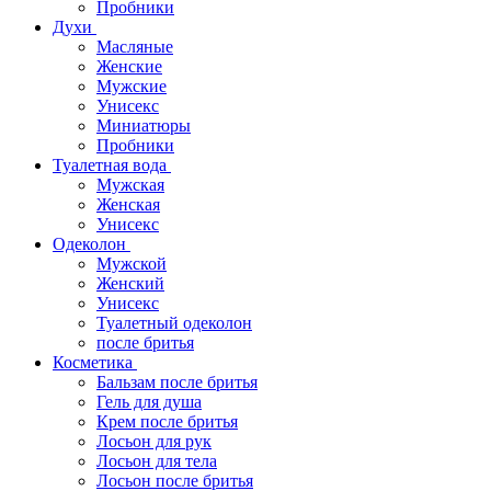
Пробники
Духи
Масляные
Женские
Мужские
Унисекс
Миниатюры
Пробники
Туалетная вода
Мужская
Женская
Унисекс
Одеколон
Мужской
Женский
Унисекс
Туалетный одеколон
после бритья
Косметика
Бальзам после бритья
Гель для душа
Крем после бритья
Лосьон для рук
Лосьон для тела
Лосьон после бритья