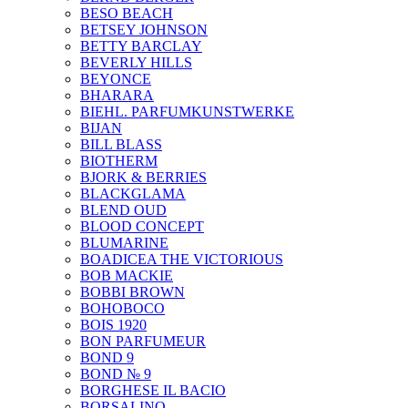
BESO BEACH
BETSEY JOHNSON
BETTY BARCLAY
BEVERLY HILLS
BEYONCE
BHARARA
BIEHL. PARFUMKUNSTWERKE
BIJAN
BILL BLASS
BIOTHERM
BJORK & BERRIES
BLACKGLAMA
BLEND OUD
BLOOD CONCEPT
BLUMARINE
BOADICEA THE VICTORIOUS
BOB MACKIE
BOBBI BROWN
BOHOBOCO
BOIS 1920
BON PARFUMEUR
BOND 9
BOND № 9
BORGHESE IL BACIO
BORSALINO