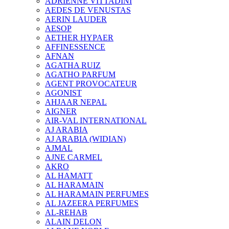
ADRIENNE VITTADINI
AEDES DE VENUSTAS
AERIN LAUDER
AESOP
AETHER HYPAER
AFFINESSENCE
AFNAN
AGATHA RUIZ
AGATHO PARFUM
AGENT PROVOCATEUR
AGONIST
AHJAAR NEPAL
AIGNER
AIR-VAL INTERNATIONAL
AJ ARABIA
AJ ARABIA (WIDIAN)
AJMAL
AJNE CARMEL
AKRO
AL HAMATT
AL HARAMAIN
AL HARAMAIN PERFUMES
AL JAZEERA PERFUMES
AL-REHAB
ALAIN DELON