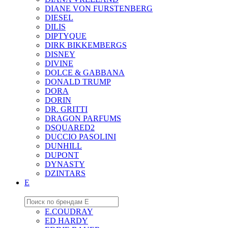
DIANE VON FURSTENBERG
DIESEL
DILIS
DIPTYQUE
DIRK BIKKEMBERGS
DISNEY
DIVINE
DOLCE & GABBANA
DONALD TRUMP
DORA
DORIN
DR. GRITTI
DRAGON PARFUMS
DSQUARED2
DUCCIO PASOLINI
DUNHILL
DUPONT
DYNASTY
DZINTARS
E
E.COUDRAY
ED HARDY