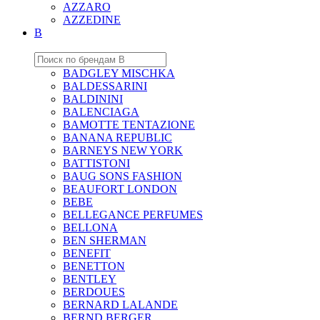
AZZARO
AZZEDINE
B
BADGLEY MISCHKA
BALDESSARINI
BALDININI
BALENCIAGA
BAMOTTE TENTAZIONE
BANANA REPUBLIC
BARNEYS NEW YORK
BATTISTONI
BAUG SONS FASHION
BEAUFORT LONDON
BEBE
BELLEGANCE PERFUMES
BELLONA
BEN SHERMAN
BENEFIT
BENETTON
BENTLEY
BERDOUES
BERNARD LALANDE
BERND BERGER