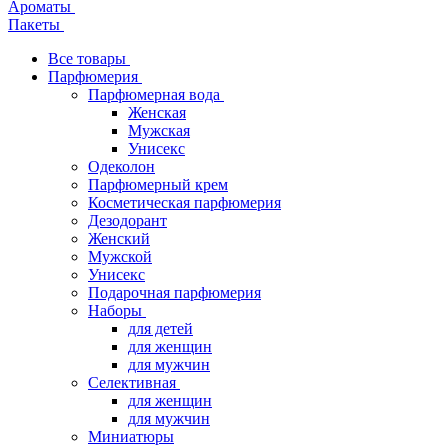
Ароматы
Пакеты
Все товары
Парфюмерия
Парфюмерная вода
Женская
Мужская
Унисекс
Одеколон
Парфюмерный крем
Косметическая парфюмерия
Дезодорант
Женский
Мужской
Унисекс
Подарочная парфюмерия
Наборы
для детей
для женщин
для мужчин
Селективная
для женщин
для мужчин
Миниатюры