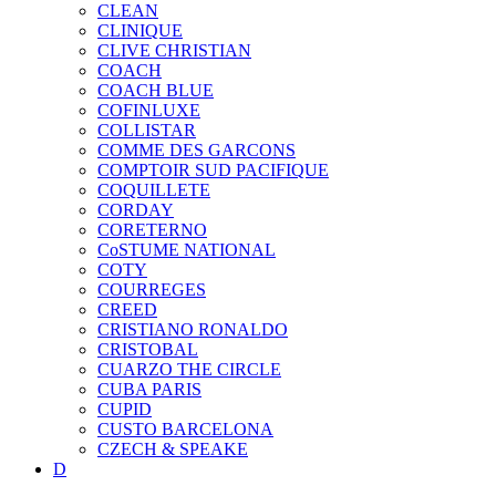
CLEAN
CLINIQUE
CLIVE CHRISTIAN
COACH
COACH BLUE
COFINLUXE
COLLISTAR
COMME DES GARCONS
COMPTOIR SUD PACIFIQUE
COQUILLETE
CORDAY
CORETERNO
CoSTUME NATIONAL
COTY
COURREGES
CREED
CRISTIANO RONALDO
CRISTOBAL
CUARZO THE CIRCLE
CUBA PARIS
CUPID
CUSTO BARCELONA
CZECH & SPEAKE
D