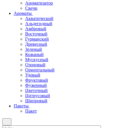
Ароматизатор
Свечи
Ароматы
Акватический
Альдегидный
Амбровый
Восточный
Гурманский
Древесный
Зеленый
Кожаный
Мускусный
Озоновый
Ориентальный
Удовый
Фруктовый
Фужерный
Цветочный
Цитрусовый
Шипровый
Пакеты
Пакет