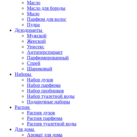
Масло
Масло для бороды
Мыло
Парфюм для волос
Пудра
Дезодоранты
Мужской
Женский
Унисекс
Антиперспирант
Парфюмированный
Спрей
Шариковый
Наборы
Набор духов
Набор парфюма
Набор пробников
Набор туалетной воды
Подарочные наборы
Распив
Распив духов
Распив парфюма
Распив туалетной воды
Для дома
Аромат для дома