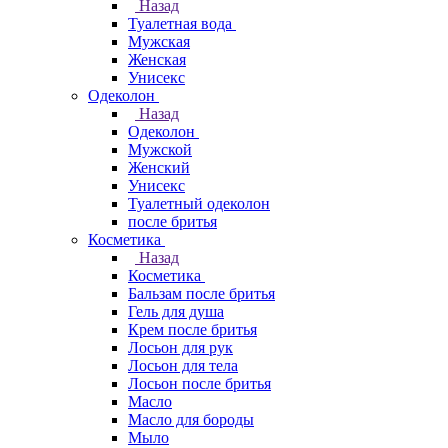
Назад
Туалетная вода
Мужская
Женская
Унисекс
Одеколон
Назад
Одеколон
Мужской
Женский
Унисекс
Туалетный одеколон
после бритья
Косметика
Назад
Косметика
Бальзам после бритья
Гель для душа
Крем после бритья
Лосьон для рук
Лосьон для тела
Лосьон после бритья
Масло
Масло для бороды
Мыло