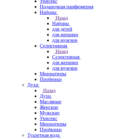
Унисекс
Подарочная парфюмерия
Наборы
Назад
Наборы
для детей
для женщин
для мужчин
Селективная
Назад
Селективная
для женщин
для мужчин
Миниатюры
Пробники
Духи
Назад
Духи
Масляные
Женские
Мужские
Унисекс
Миниатюры
Пробники
Туалетная вода