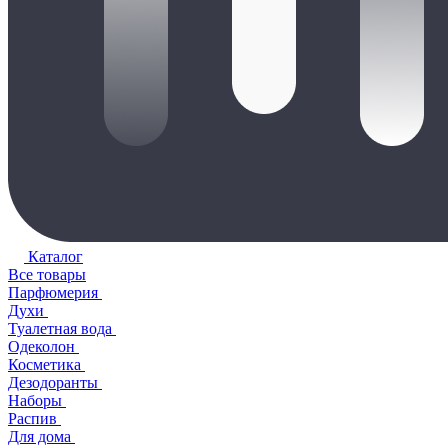
Каталог
Все товары
Парфюмерия
Духи
Туалетная вода
Одеколон
Косметика
Дезодоранты
Наборы
Распив
Для дома