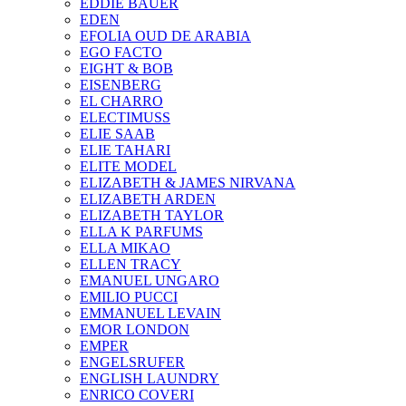
EDDIE BAUER
EDEN
EFOLIA OUD DE ARABIA
EGO FACTO
EIGHT & BOB
EISENBERG
EL CHARRO
ELECTIMUSS
ELIE SAAB
ELIE TAHARI
ELITE MODEL
ELIZABETH & JAMES NIRVANA
ELIZABETH ARDEN
ELIZABETH TAYLOR
ELLA K PARFUMS
ELLA MIKAO
ELLEN TRACY
EMANUEL UNGARO
EMILIO PUCCI
EMMANUEL LEVAIN
EMOR LONDON
EMPER
ENGELSRUFER
ENGLISH LAUNDRY
ENRICO COVERI