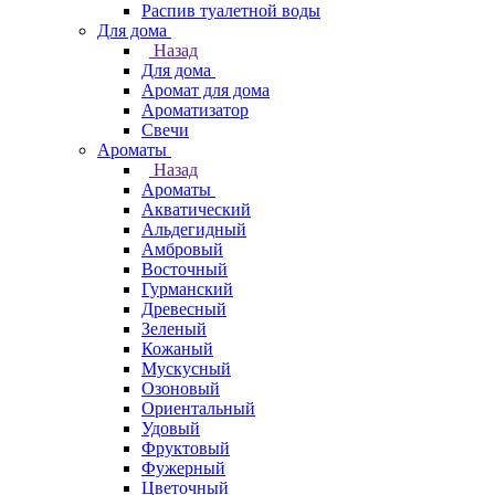
Распив туалетной воды
Для дома
Назад
Для дома
Аромат для дома
Ароматизатор
Свечи
Ароматы
Назад
Ароматы
Акватический
Альдегидный
Амбровый
Восточный
Гурманский
Древесный
Зеленый
Кожаный
Мускусный
Озоновый
Ориентальный
Удовый
Фруктовый
Фужерный
Цветочный