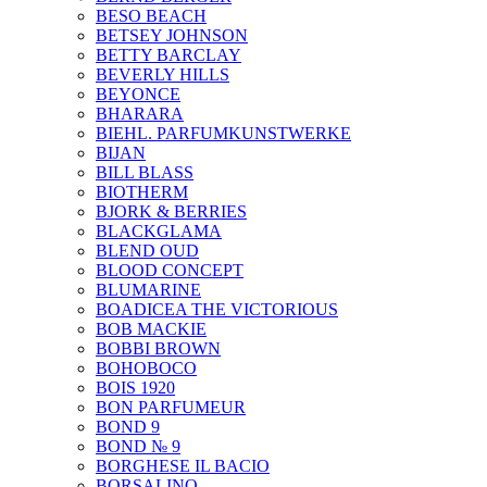
BESO BEACH
BETSEY JOHNSON
BETTY BARCLAY
BEVERLY HILLS
BEYONCE
BHARARA
BIEHL. PARFUMKUNSTWERKE
BIJAN
BILL BLASS
BIOTHERM
BJORK & BERRIES
BLACKGLAMA
BLEND OUD
BLOOD CONCEPT
BLUMARINE
BOADICEA THE VICTORIOUS
BOB MACKIE
BOBBI BROWN
BOHOBOCO
BOIS 1920
BON PARFUMEUR
BOND 9
BOND № 9
BORGHESE IL BACIO
BORSALINO