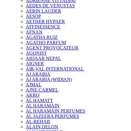
ADRIENNE VITTADINI
AEDES DE VENUSTAS
AERIN LAUDER
AESOP
AETHER HYPAER
AFFINESSENCE
AFNAN
AGATHA RUIZ
AGATHO PARFUM
AGENT PROVOCATEUR
AGONIST
AHJAAR NEPAL
AIGNER
AIR-VAL INTERNATIONAL
AJ ARABIA
AJ ARABIA (WIDIAN)
AJMAL
AJNE CARMEL
AKRO
AL HAMATT
AL HARAMAIN
AL HARAMAIN PERFUMES
AL JAZEERA PERFUMES
AL-REHAB
ALAIN DELON