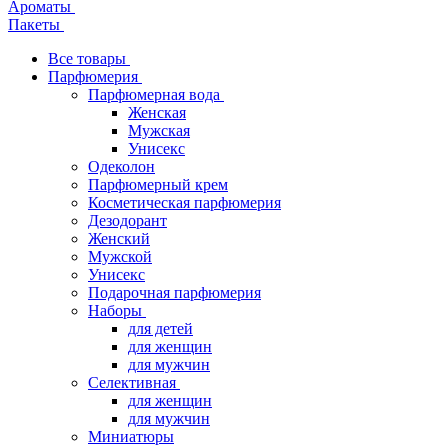
Ароматы
Пакеты
Все товары
Парфюмерия
Парфюмерная вода
Женская
Мужская
Унисекс
Одеколон
Парфюмерный крем
Косметическая парфюмерия
Дезодорант
Женский
Мужской
Унисекс
Подарочная парфюмерия
Наборы
для детей
для женщин
для мужчин
Селективная
для женщин
для мужчин
Миниатюры