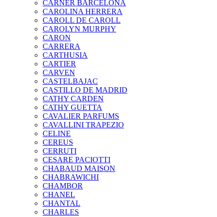
CARNER BARCELONA
CAROLINA HERRERA
CAROLL DE CAROLL
CAROLYN MURPHY
CARON
CARRERA
CARTHUSIA
CARTIER
CARVEN
CASTELBAJAC
CASTILLO DE MADRID
CATHY CARDEN
CATHY GUETTA
CAVALIER PARFUMS
CAVALLINI TRAPEZIO
CELINE
CEREUS
CERRUTI
CESARE PACIOTTI
CHABAUD MAISON
CHABRAWICHI
CHAMBOR
CHANEL
CHANTAL
CHARLES