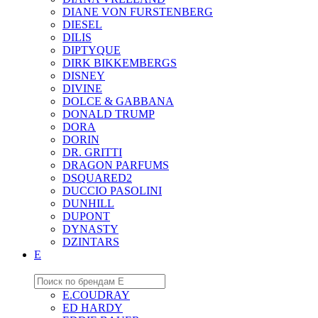
DIANE VON FURSTENBERG
DIESEL
DILIS
DIPTYQUE
DIRK BIKKEMBERGS
DISNEY
DIVINE
DOLCE & GABBANA
DONALD TRUMP
DORA
DORIN
DR. GRITTI
DRAGON PARFUMS
DSQUARED2
DUCCIO PASOLINI
DUNHILL
DUPONT
DYNASTY
DZINTARS
E
E.COUDRAY
ED HARDY