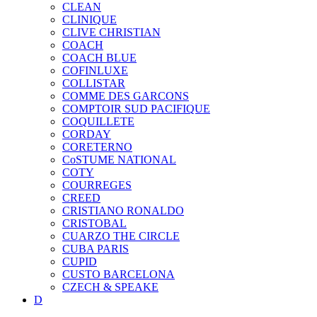
CLEAN
CLINIQUE
CLIVE CHRISTIAN
COACH
COACH BLUE
COFINLUXE
COLLISTAR
COMME DES GARCONS
COMPTOIR SUD PACIFIQUE
COQUILLETE
CORDAY
CORETERNO
CoSTUME NATIONAL
COTY
COURREGES
CREED
CRISTIANO RONALDO
CRISTOBAL
CUARZO THE CIRCLE
CUBA PARIS
CUPID
CUSTO BARCELONA
CZECH & SPEAKE
D