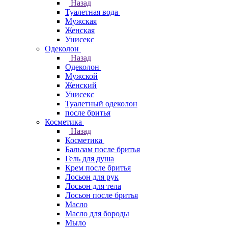
Назад
Туалетная вода
Мужская
Женская
Унисекс
Одеколон
Назад
Одеколон
Мужской
Женский
Унисекс
Туалетный одеколон
после бритья
Косметика
Назад
Косметика
Бальзам после бритья
Гель для душа
Крем после бритья
Лосьон для рук
Лосьон для тела
Лосьон после бритья
Масло
Масло для бороды
Мыло