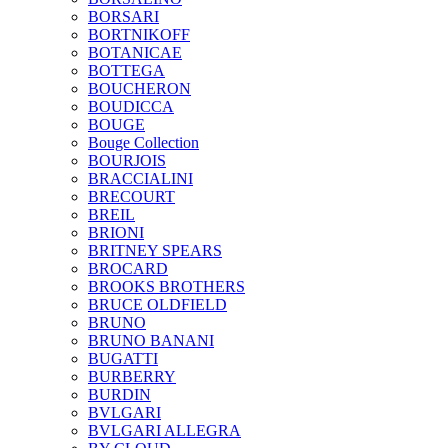
BORSARI
BORTNIKOFF
BOTANICAE
BOTTEGA
BOUCHERON
BOUDICCA
BOUGE
Bouge Collection
BOURJOIS
BRACCIALINI
BRECOURT
BREIL
BRIONI
BRITNEY SPEARS
BROCARD
BROOKS BROTHERS
BRUCE OLDFIELD
BRUNO
BRUNO BANANI
BUGATTI
BURBERRY
BURDIN
BVLGARI
BVLGARI ALLEGRA