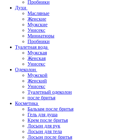
Пробники
Духи
Масляные
Женские
Мужские
Унисекс
Миниатюры
Пробники
Туалетная вода
Мужская
Женская
Унисекс
Одеколон
Мужской
Женский
Унисекс
Туалетный одеколон
после бритья
Косметика
Бальзам после бритья
Гель для душа
Крем после бритья
Лосьон для рук
Лосьон для тела
Лосьон после бритья