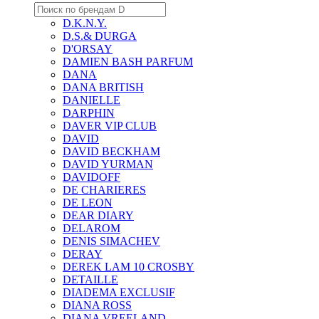
D.K.N.Y.
D.S.& DURGA
D'ORSAY
DAMIEN BASH PARFUM
DANA
DANA BRITISH
DANIELLE
DARPHIN
DAVER VIP CLUB
DAVID
DAVID BECKHAM
DAVID YURMAN
DAVIDOFF
DE CHARIERES
DE LEON
DEAR DIARY
DELAROM
DENIS SIMACHEV
DERAY
DEREK LAM 10 CROSBY
DETAILLE
DIADEMA EXCLUSIF
DIANA ROSS
DIANA VREELAND