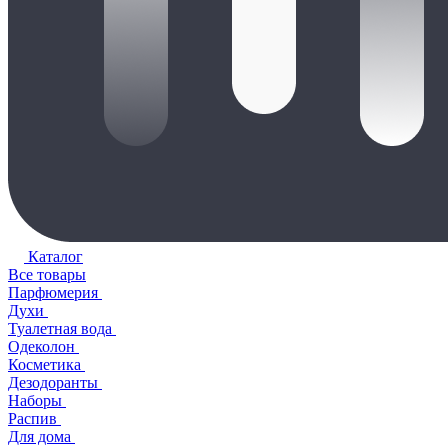
Каталог
Все товары
Парфюмерия
Духи
Туалетная вода
Одеколон
Косметика
Дезодоранты
Наборы
Распив
Для дома