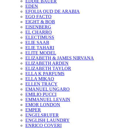
EDDIE BAUER
EDEN
EFOLIA OUD DE ARABIA
EGO FACTO
EIGHT & BOB
EISENBERG
EL CHARRO
ELECTIMUSS
ELIE SAAB
ELIE TAHARI
ELITE MODEL
ELIZABETH & JAMES NIRVANA
ELIZABETH ARDEN
ELIZABETH TAYLOR
ELLA K PARFUMS
ELLA MIKAO
ELLEN TRACY
EMANUEL UNGARO
EMILIO PUCCI
EMMANUEL LEVAIN
EMOR LONDON
EMPER
ENGELSRUFER
ENGLISH LAUNDRY
ENRICO COVERI