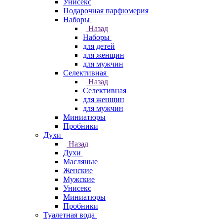
Унисекс
Подарочная парфюмерия
Наборы
Назад
Наборы
для детей
для женщин
для мужчин
Селективная
Назад
Селективная
для женщин
для мужчин
Миниатюры
Пробники
Духи
Назад
Духи
Масляные
Женские
Мужские
Унисекс
Миниатюры
Пробники
Туалетная вода