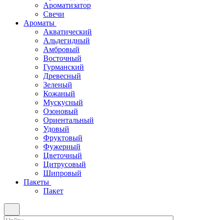
Ароматизатор
Свечи
Ароматы
Акватический
Альдегидный
Амбровый
Восточный
Гурманский
Древесный
Зеленый
Кожаный
Мускусный
Озоновый
Ориентальный
Удовый
Фруктовый
Фужерный
Цветочный
Цитрусовый
Шипровый
Пакеты
Пакет