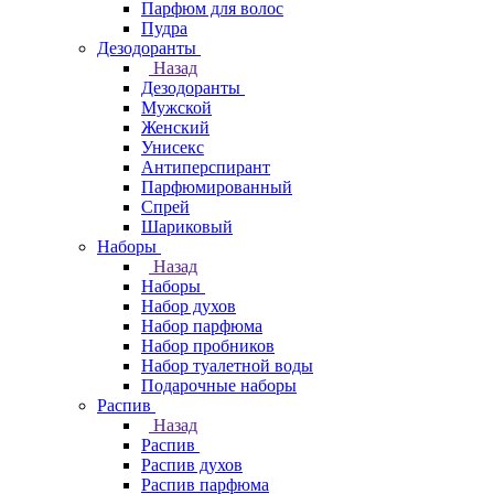
Парфюм для волос
Пудра
Дезодоранты
Назад
Дезодоранты
Мужской
Женский
Унисекс
Антиперспирант
Парфюмированный
Спрей
Шариковый
Наборы
Назад
Наборы
Набор духов
Набор парфюма
Набор пробников
Набор туалетной воды
Подарочные наборы
Распив
Назад
Распив
Распив духов
Распив парфюма