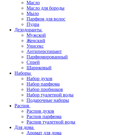
Масло
Масло для бороды
Мыло
Парфюм для волос
Пудра
Дезодоранты
Мужской
Женский
Унисекс
Антиперспирант
Парфюмированный
Спрей
Шариковый
Наборы
Набор духов
Набор парфюма
Набор пробников
Набор туалетной воды
Подарочные наборы
Распив
Распив духов
Распив парфюма
Распив туалетной воды
Для дома
Аромат для дома