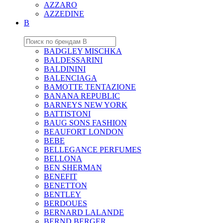
AZZARO
AZZEDINE
B
BADGLEY MISCHKA
BALDESSARINI
BALDININI
BALENCIAGA
BAMOTTE TENTAZIONE
BANANA REPUBLIC
BARNEYS NEW YORK
BATTISTONI
BAUG SONS FASHION
BEAUFORT LONDON
BEBE
BELLEGANCE PERFUMES
BELLONA
BEN SHERMAN
BENEFIT
BENETTON
BENTLEY
BERDOUES
BERNARD LALANDE
BERND BERGER