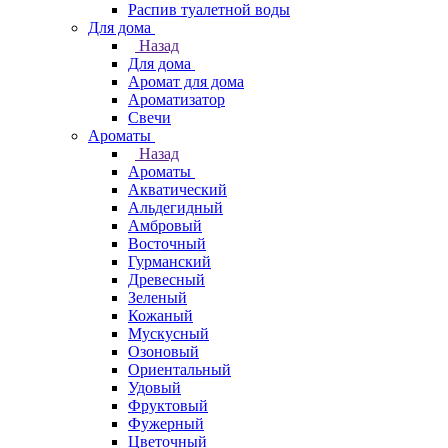
Распив туалетной воды
Для дома
Назад
Для дома
Аромат для дома
Ароматизатор
Свечи
Ароматы
Назад
Ароматы
Акватический
Альдегидный
Амбровый
Восточный
Гурманский
Древесный
Зеленый
Кожаный
Мускусный
Озоновый
Ориентальный
Удовый
Фруктовый
Фужерный
Цветочный