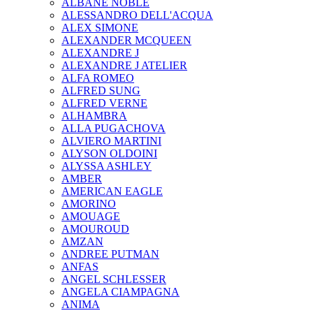
ALBANE NOBLE
ALESSANDRO DELL'ACQUA
ALEX SIMONE
ALEXANDER MCQUEEN
ALEXANDRE J
ALEXANDRE J ATELIER
ALFA ROMEO
ALFRED SUNG
ALFRED VERNE
ALHAMBRA
ALLA PUGACHOVA
ALVIERO MARTINI
ALYSON OLDOINI
ALYSSA ASHLEY
AMBER
AMERICAN EAGLE
AMORINO
AMOUAGE
AMOUROUD
AMZAN
ANDREE PUTMAN
ANFAS
ANGEL SCHLESSER
ANGELA CIAMPAGNA
ANIMA