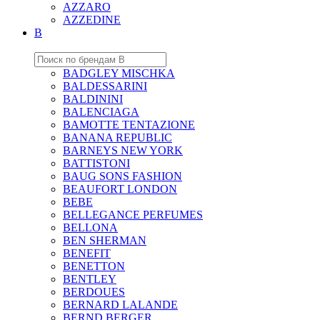
AZZARO
AZZEDINE
B
BADGLEY MISCHKA
BALDESSARINI
BALDININI
BALENCIAGA
BAMOTTE TENTAZIONE
BANANA REPUBLIC
BARNEYS NEW YORK
BATTISTONI
BAUG SONS FASHION
BEAUFORT LONDON
BEBE
BELLEGANCE PERFUMES
BELLONA
BEN SHERMAN
BENEFIT
BENETTON
BENTLEY
BERDOUES
BERNARD LALANDE
BERND BERGER