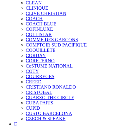
CLEAN
CLINIQUE
CLIVE CHRISTIAN
COACH
COACH BLUE
COFINLUXE
COLLISTAR
COMME DES GARCONS
COMPTOIR SUD PACIFIQUE
COQUILLETE
CORDAY
CORETERNO
CoSTUME NATIONAL
COTY
COURREGES
CREED
CRISTIANO RONALDO
CRISTOBAL
CUARZO THE CIRCLE
CUBA PARIS
CUPID
CUSTO BARCELONA
CZECH & SPEAKE
D