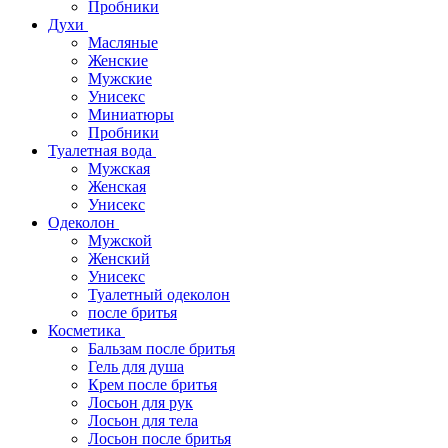
Пробники
Духи
Масляные
Женские
Мужские
Унисекс
Миниатюры
Пробники
Туалетная вода
Мужская
Женская
Унисекс
Одеколон
Мужской
Женский
Унисекс
Туалетный одеколон
после бритья
Косметика
Бальзам после бритья
Гель для душа
Крем после бритья
Лосьон для рук
Лосьон для тела
Лосьон после бритья