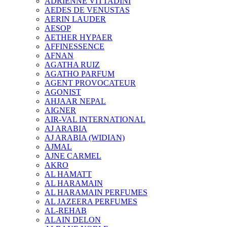
ADRIENNE VITTADINI
AEDES DE VENUSTAS
AERIN LAUDER
AESOP
AETHER HYPAER
AFFINESSENCE
AFNAN
AGATHA RUIZ
AGATHO PARFUM
AGENT PROVOCATEUR
AGONIST
AHJAAR NEPAL
AIGNER
AIR-VAL INTERNATIONAL
AJ ARABIA
AJ ARABIA (WIDIAN)
AJMAL
AJNE CARMEL
AKRO
AL HAMATT
AL HARAMAIN
AL HARAMAIN PERFUMES
AL JAZEERA PERFUMES
AL-REHAB
ALAIN DELON