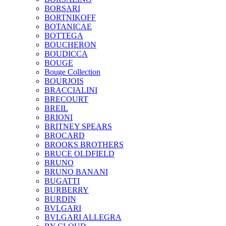
BORSARI
BORTNIKOFF
BOTANICAE
BOTTEGA
BOUCHERON
BOUDICCA
BOUGE
Bouge Collection
BOURJOIS
BRACCIALINI
BRECOURT
BREIL
BRIONI
BRITNEY SPEARS
BROCARD
BROOKS BROTHERS
BRUCE OLDFIELD
BRUNO
BRUNO BANANI
BUGATTI
BURBERRY
BURDIN
BVLGARI
BVLGARI ALLEGRA