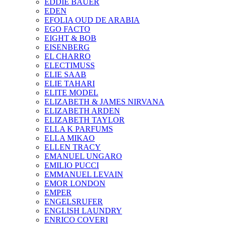
EDDIE BAUER
EDEN
EFOLIA OUD DE ARABIA
EGO FACTO
EIGHT & BOB
EISENBERG
EL CHARRO
ELECTIMUSS
ELIE SAAB
ELIE TAHARI
ELITE MODEL
ELIZABETH & JAMES NIRVANA
ELIZABETH ARDEN
ELIZABETH TAYLOR
ELLA K PARFUMS
ELLA MIKAO
ELLEN TRACY
EMANUEL UNGARO
EMILIO PUCCI
EMMANUEL LEVAIN
EMOR LONDON
EMPER
ENGELSRUFER
ENGLISH LAUNDRY
ENRICO COVERI