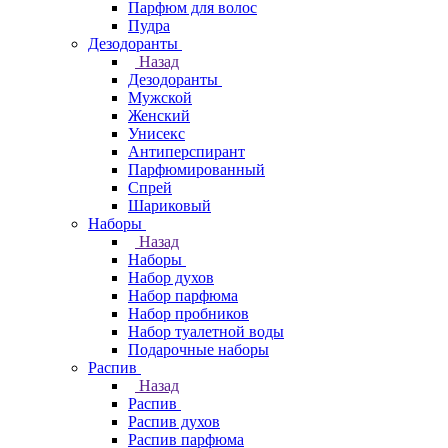
Парфюм для волос
Пудра
Дезодоранты
Назад
Дезодоранты
Мужской
Женский
Унисекс
Антиперспирант
Парфюмированный
Спрей
Шариковый
Наборы
Назад
Наборы
Набор духов
Набор парфюма
Набор пробников
Набор туалетной воды
Подарочные наборы
Распив
Назад
Распив
Распив духов
Распив парфюма