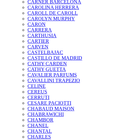
CARNER BARCELONA
CAROLINA HERRERA
CAROLL DE CAROLL
CAROLYN MURPHY
CARON
CARRERA
CARTHUSIA
CARTIER
CARVEN
CASTELBAJAC
CASTILLO DE MADRID
CATHY CARDEN
CATHY GUETTA
CAVALIER PARFUMS
CAVALLINI TRAPEZIO
CELINE
CEREUS
CERRUTI
CESARE PACIOTTI
CHABAUD MAISON
CHABRAWICHI
CHAMBOR
CHANEL
CHANTAL
CHARLES