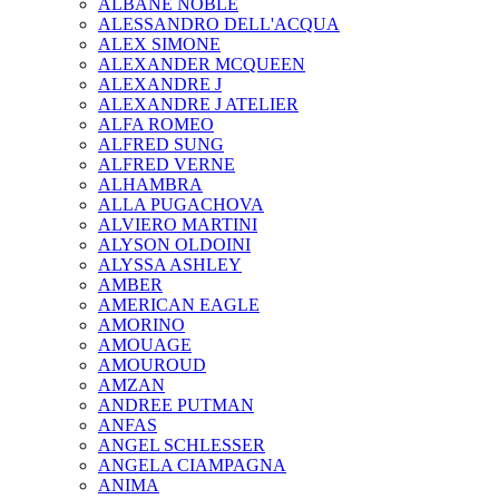
ALBANE NOBLE
ALESSANDRO DELL'ACQUA
ALEX SIMONE
ALEXANDER MCQUEEN
ALEXANDRE J
ALEXANDRE J ATELIER
ALFA ROMEO
ALFRED SUNG
ALFRED VERNE
ALHAMBRA
ALLA PUGACHOVA
ALVIERO MARTINI
ALYSON OLDOINI
ALYSSA ASHLEY
AMBER
AMERICAN EAGLE
AMORINO
AMOUAGE
AMOUROUD
AMZAN
ANDREE PUTMAN
ANFAS
ANGEL SCHLESSER
ANGELA CIAMPAGNA
ANIMA