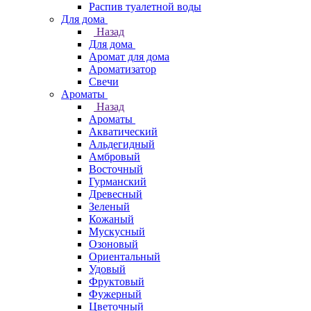
Распив туалетной воды
Для дома
Назад
Для дома
Аромат для дома
Ароматизатор
Свечи
Ароматы
Назад
Ароматы
Акватический
Альдегидный
Амбровый
Восточный
Гурманский
Древесный
Зеленый
Кожаный
Мускусный
Озоновый
Ориентальный
Удовый
Фруктовый
Фужерный
Цветочный