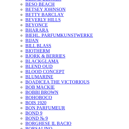
BESO BEACH
BETSEY JOHNSON
BETTY BARCLAY
BEVERLY HILLS
BEYONCE
BHARARA
BIEHL. PARFUMKUNSTWERKE
BIJAN
BILL BLASS
BIOTHERM
BJORK & BERRIES
BLACKGLAMA
BLEND OUD
BLOOD CONCEPT
BLUMARINE
BOADICEA THE VICTORIOUS
BOB MACKIE
BOBBI BROWN
BOHOBOCO
BOIS 1920
BON PARFUMEUR
BOND 9
BOND № 9
BORGHESE IL BACIO
BORSALINO