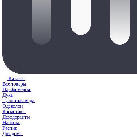
Каталог
Все товары
Парфюмерия
Духи
Туалетная вода
Одеколон
Косметика
Дезодоранты
Наборы
Распив
Для дома