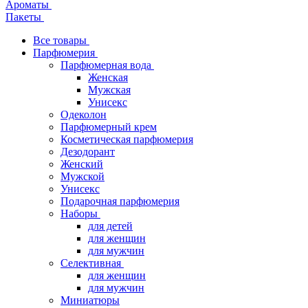
Ароматы
Пакеты
Все товары
Парфюмерия
Парфюмерная вода
Женская
Мужская
Унисекс
Одеколон
Парфюмерный крем
Косметическая парфюмерия
Дезодорант
Женский
Мужской
Унисекс
Подарочная парфюмерия
Наборы
для детей
для женщин
для мужчин
Селективная
для женщин
для мужчин
Миниатюры