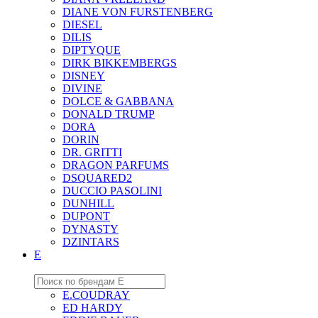
DIANE VON FURSTENBERG
DIESEL
DILIS
DIPTYQUE
DIRK BIKKEMBERGS
DISNEY
DIVINE
DOLCE & GABBANA
DONALD TRUMP
DORA
DORIN
DR. GRITTI
DRAGON PARFUMS
DSQUARED2
DUCCIO PASOLINI
DUNHILL
DUPONT
DYNASTY
DZINTARS
E
E.COUDRAY
ED HARDY