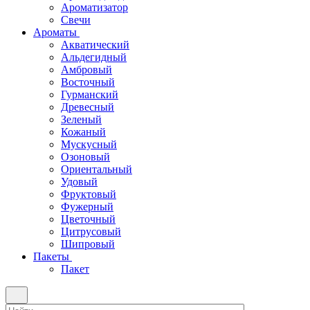
Ароматизатор
Свечи
Ароматы
Акватический
Альдегидный
Амбровый
Восточный
Гурманский
Древесный
Зеленый
Кожаный
Мускусный
Озоновый
Ориентальный
Удовый
Фруктовый
Фужерный
Цветочный
Цитрусовый
Шипровый
Пакеты
Пакет