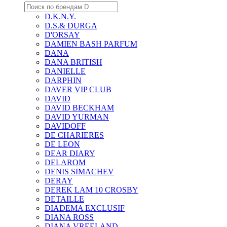
D.K.N.Y.
D.S.& DURGA
D'ORSAY
DAMIEN BASH PARFUM
DANA
DANA BRITISH
DANIELLE
DARPHIN
DAVER VIP CLUB
DAVID
DAVID BECKHAM
DAVID YURMAN
DAVIDOFF
DE CHARIERES
DE LEON
DEAR DIARY
DELAROM
DENIS SIMACHEV
DERAY
DEREK LAM 10 CROSBY
DETAILLE
DIADEMA EXCLUSIF
DIANA ROSS
DIANA VREELAND