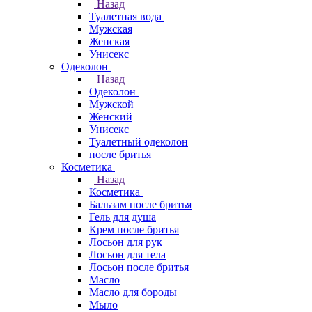
Назад
Туалетная вода
Мужская
Женская
Унисекс
Одеколон
Назад
Одеколон
Мужской
Женский
Унисекс
Туалетный одеколон
после бритья
Косметика
Назад
Косметика
Бальзам после бритья
Гель для душа
Крем после бритья
Лосьон для рук
Лосьон для тела
Лосьон после бритья
Масло
Масло для бороды
Мыло