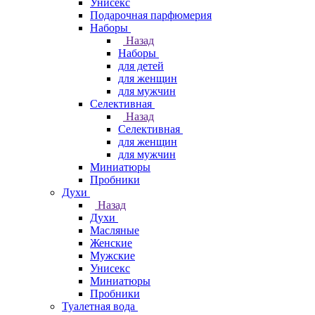
Унисекс
Подарочная парфюмерия
Наборы
Назад
Наборы
для детей
для женщин
для мужчин
Селективная
Назад
Селективная
для женщин
для мужчин
Миниатюры
Пробники
Духи
Назад
Духи
Масляные
Женские
Мужские
Унисекс
Миниатюры
Пробники
Туалетная вода