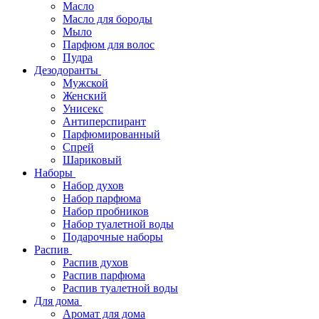
Масло
Масло для бороды
Мыло
Парфюм для волос
Пудра
Дезодоранты
Мужской
Женский
Унисекс
Антиперспирант
Парфюмированный
Спрей
Шариковый
Наборы
Набор духов
Набор парфюма
Набор пробников
Набор туалетной воды
Подарочные наборы
Распив
Распив духов
Распив парфюма
Распив туалетной воды
Для дома
Аромат для дома