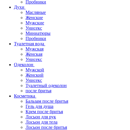
Пробники
Духи
Масляные
Женские
Мужские
Унисекс
Миниатюры
Пробники
Туалетная вода
Мужская
Женская
Унисекс
Одеколон
Мужской
Женский
Унисекс
Туалетный одеколон
после бритья
Косметика
Бальзам после бритья
Гель для душа
Крем после бритья
Лосьон для рук
Лосьон для тела
Лосьон после бритья