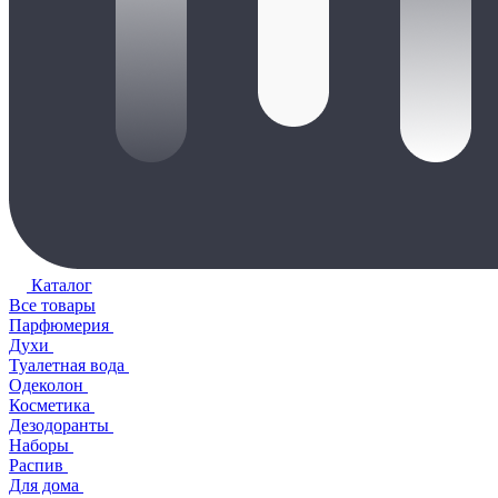
Каталог
Все товары
Парфюмерия
Духи
Туалетная вода
Одеколон
Косметика
Дезодоранты
Наборы
Распив
Для дома