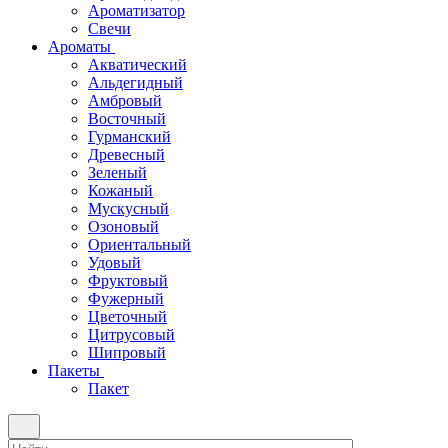
Ароматизатор
Свечи
Ароматы
Акватический
Альдегидный
Амбровый
Восточный
Гурманский
Древесный
Зеленый
Кожаный
Мускусный
Озоновый
Ориентальный
Удовый
Фруктовый
Фужерный
Цветочный
Цитрусовый
Шипровый
Пакеты
Пакет