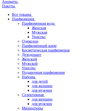
Ароматы
Пакеты
Все товары
Парфюмерия
Парфюмерная вода
Женская
Мужская
Унисекс
Одеколон
Парфюмерный крем
Косметическая парфюмерия
Дезодорант
Женский
Мужской
Унисекс
Подарочная парфюмерия
Наборы
для детей
для женщин
для мужчин
Селективная
для женщин
для мужчин
Миниатюры