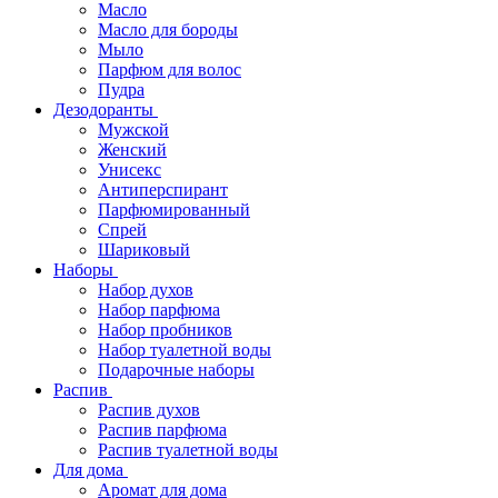
Масло
Масло для бороды
Мыло
Парфюм для волос
Пудра
Дезодоранты
Мужской
Женский
Унисекс
Антиперспирант
Парфюмированный
Спрей
Шариковый
Наборы
Набор духов
Набор парфюма
Набор пробников
Набор туалетной воды
Подарочные наборы
Распив
Распив духов
Распив парфюма
Распив туалетной воды
Для дома
Аромат для дома