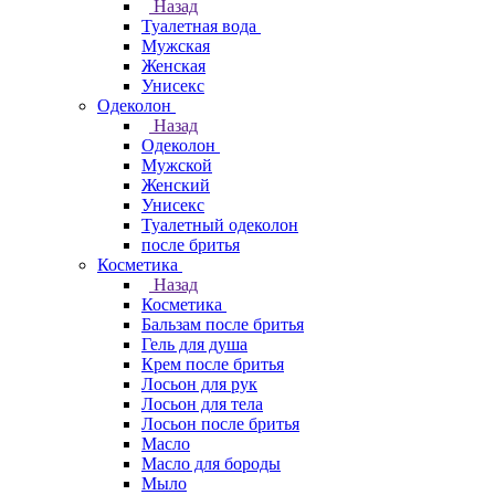
Назад
Туалетная вода
Мужская
Женская
Унисекс
Одеколон
Назад
Одеколон
Мужской
Женский
Унисекс
Туалетный одеколон
после бритья
Косметика
Назад
Косметика
Бальзам после бритья
Гель для душа
Крем после бритья
Лосьон для рук
Лосьон для тела
Лосьон после бритья
Масло
Масло для бороды
Мыло