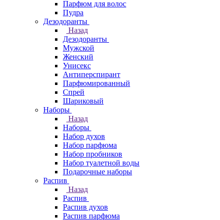
Парфюм для волос
Пудра
Дезодоранты
Назад
Дезодоранты
Мужской
Женский
Унисекс
Антиперспирант
Парфюмированный
Спрей
Шариковый
Наборы
Назад
Наборы
Набор духов
Набор парфюма
Набор пробников
Набор туалетной воды
Подарочные наборы
Распив
Назад
Распив
Распив духов
Распив парфюма