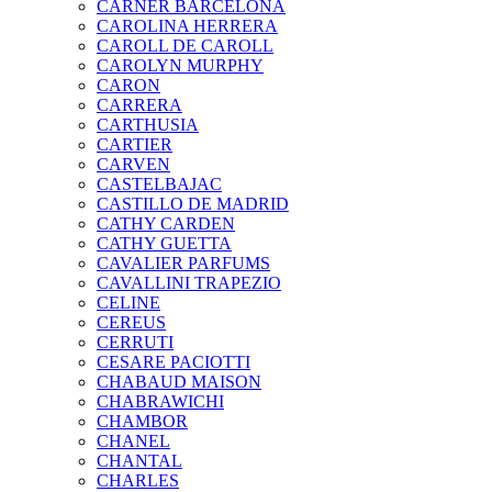
CARNER BARCELONA
CAROLINA HERRERA
CAROLL DE CAROLL
CAROLYN MURPHY
CARON
CARRERA
CARTHUSIA
CARTIER
CARVEN
CASTELBAJAC
CASTILLO DE MADRID
CATHY CARDEN
CATHY GUETTA
CAVALIER PARFUMS
CAVALLINI TRAPEZIO
CELINE
CEREUS
CERRUTI
CESARE PACIOTTI
CHABAUD MAISON
CHABRAWICHI
CHAMBOR
CHANEL
CHANTAL
CHARLES