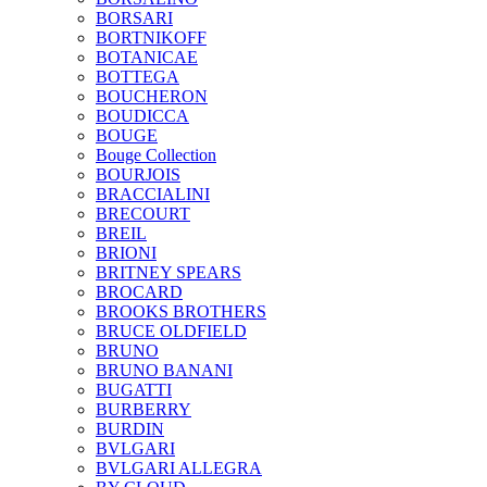
BORSARI
BORTNIKOFF
BOTANICAE
BOTTEGA
BOUCHERON
BOUDICCA
BOUGE
Bouge Collection
BOURJOIS
BRACCIALINI
BRECOURT
BREIL
BRIONI
BRITNEY SPEARS
BROCARD
BROOKS BROTHERS
BRUCE OLDFIELD
BRUNO
BRUNO BANANI
BUGATTI
BURBERRY
BURDIN
BVLGARI
BVLGARI ALLEGRA