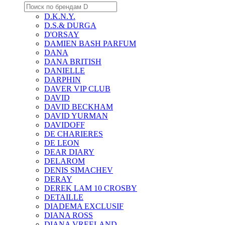
D.K.N.Y.
D.S.& DURGA
D'ORSAY
DAMIEN BASH PARFUM
DANA
DANA BRITISH
DANIELLE
DARPHIN
DAVER VIP CLUB
DAVID
DAVID BECKHAM
DAVID YURMAN
DAVIDOFF
DE CHARIERES
DE LEON
DEAR DIARY
DELAROM
DENIS SIMACHEV
DERAY
DEREK LAM 10 CROSBY
DETAILLE
DIADEMA EXCLUSIF
DIANA ROSS
DIANA VREELAND