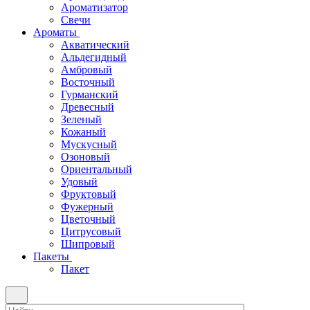
Ароматизатор
Свечи
Ароматы
Акватический
Альдегидный
Амбровый
Восточный
Гурманский
Древесный
Зеленый
Кожаный
Мускусный
Озоновый
Ориентальный
Удовый
Фруктовый
Фужерный
Цветочный
Цитрусовый
Шипровый
Пакеты
Пакет