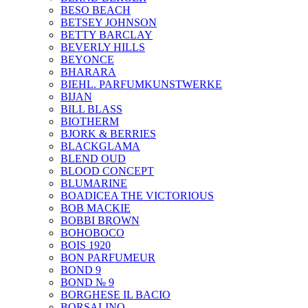
BESO BEACH
BETSEY JOHNSON
BETTY BARCLAY
BEVERLY HILLS
BEYONCE
BHARARA
BIEHL. PARFUMKUNSTWERKE
BIJAN
BILL BLASS
BIOTHERM
BJORK & BERRIES
BLACKGLAMA
BLEND OUD
BLOOD CONCEPT
BLUMARINE
BOADICEA THE VICTORIOUS
BOB MACKIE
BOBBI BROWN
BOHOBOCO
BOIS 1920
BON PARFUMEUR
BOND 9
BOND № 9
BORGHESE IL BACIO
BORSALINO