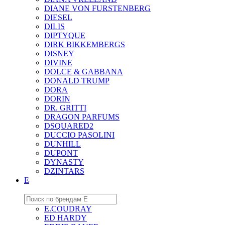
DIANE VON FURSTENBERG
DIESEL
DILIS
DIPTYQUE
DIRK BIKKEMBERGS
DISNEY
DIVINE
DOLCE & GABBANA
DONALD TRUMP
DORA
DORIN
DR. GRITTI
DRAGON PARFUMS
DSQUARED2
DUCCIO PASOLINI
DUNHILL
DUPONT
DYNASTY
DZINTARS
E
E.COUDRAY
ED HARDY