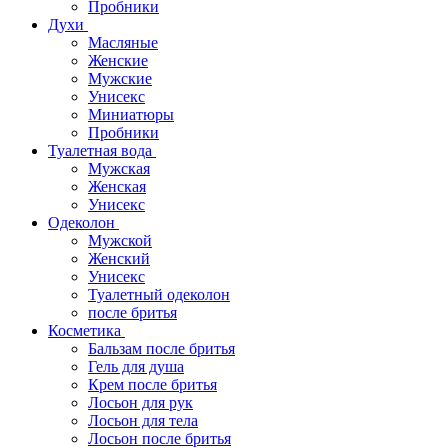
Пробники
Духи
Масляные
Женские
Мужские
Унисекс
Миниатюры
Пробники
Туалетная вода
Мужская
Женская
Унисекс
Одеколон
Мужской
Женский
Унисекс
Туалетный одеколон
после бритья
Косметика
Бальзам после бритья
Гель для душа
Крем после бритья
Лосьон для рук
Лосьон для тела
Лосьон после бритья