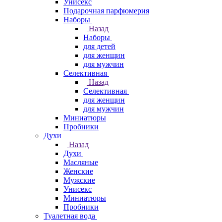
Унисекс
Подарочная парфюмерия
Наборы
Назад
Наборы
для детей
для женщин
для мужчин
Селективная
Назад
Селективная
для женщин
для мужчин
Миниатюры
Пробники
Духи
Назад
Духи
Масляные
Женские
Мужские
Унисекс
Миниатюры
Пробники
Туалетная вода