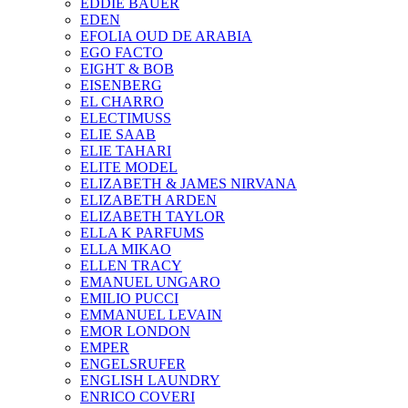
EDDIE BAUER
EDEN
EFOLIA OUD DE ARABIA
EGO FACTO
EIGHT & BOB
EISENBERG
EL CHARRO
ELECTIMUSS
ELIE SAAB
ELIE TAHARI
ELITE MODEL
ELIZABETH & JAMES NIRVANA
ELIZABETH ARDEN
ELIZABETH TAYLOR
ELLA K PARFUMS
ELLA MIKAO
ELLEN TRACY
EMANUEL UNGARO
EMILIO PUCCI
EMMANUEL LEVAIN
EMOR LONDON
EMPER
ENGELSRUFER
ENGLISH LAUNDRY
ENRICO COVERI