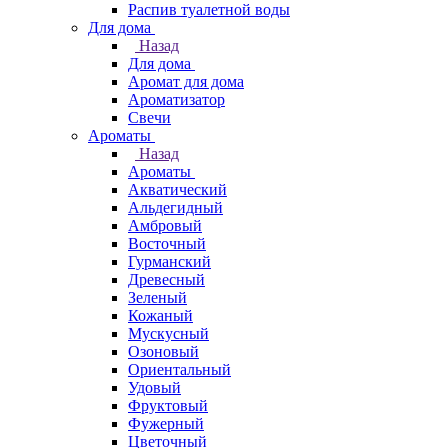
Распив туалетной воды
Для дома
Назад
Для дома
Аромат для дома
Ароматизатор
Свечи
Ароматы
Назад
Ароматы
Акватический
Альдегидный
Амбровый
Восточный
Гурманский
Древесный
Зеленый
Кожаный
Мускусный
Озоновый
Ориентальный
Удовый
Фруктовый
Фужерный
Цветочный