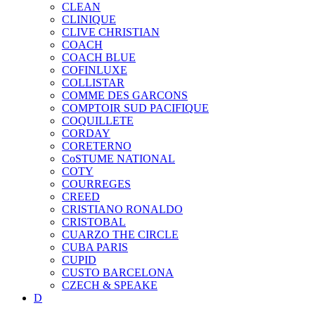
CLEAN
CLINIQUE
CLIVE CHRISTIAN
COACH
COACH BLUE
COFINLUXE
COLLISTAR
COMME DES GARCONS
COMPTOIR SUD PACIFIQUE
COQUILLETE
CORDAY
CORETERNO
CoSTUME NATIONAL
COTY
COURREGES
CREED
CRISTIANO RONALDO
CRISTOBAL
CUARZO THE CIRCLE
CUBA PARIS
CUPID
CUSTO BARCELONA
CZECH & SPEAKE
D