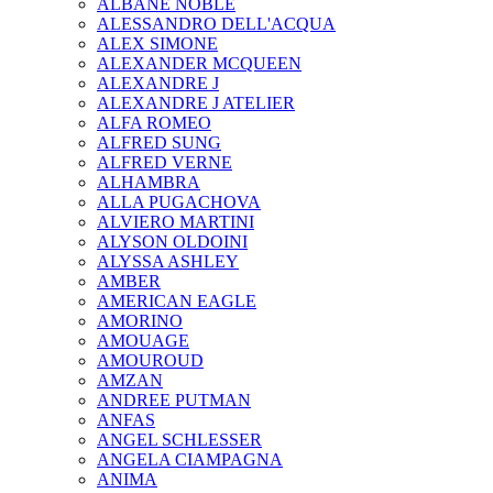
ALBANE NOBLE
ALESSANDRO DELL'ACQUA
ALEX SIMONE
ALEXANDER MCQUEEN
ALEXANDRE J
ALEXANDRE J ATELIER
ALFA ROMEO
ALFRED SUNG
ALFRED VERNE
ALHAMBRA
ALLA PUGACHOVA
ALVIERO MARTINI
ALYSON OLDOINI
ALYSSA ASHLEY
AMBER
AMERICAN EAGLE
AMORINO
AMOUAGE
AMOUROUD
AMZAN
ANDREE PUTMAN
ANFAS
ANGEL SCHLESSER
ANGELA CIAMPAGNA
ANIMA