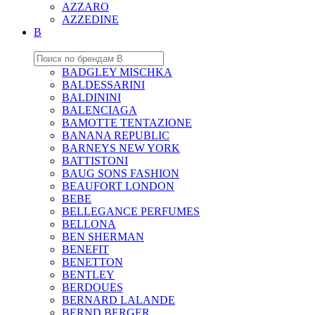
AZZARO
AZZEDINE
B
BADGLEY MISCHKA
BALDESSARINI
BALDININI
BALENCIAGA
BAMOTTE TENTAZIONE
BANANA REPUBLIC
BARNEYS NEW YORK
BATTISTONI
BAUG SONS FASHION
BEAUFORT LONDON
BEBE
BELLEGANCE PERFUMES
BELLONA
BEN SHERMAN
BENEFIT
BENETTON
BENTLEY
BERDOUES
BERNARD LALANDE
BERND BERGER