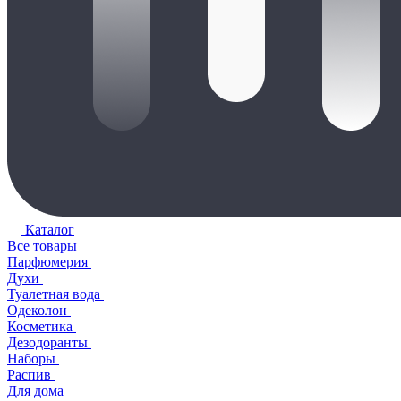
Каталог
Все товары
Парфюмерия
Духи
Туалетная вода
Одеколон
Косметика
Дезодоранты
Наборы
Распив
Для дома