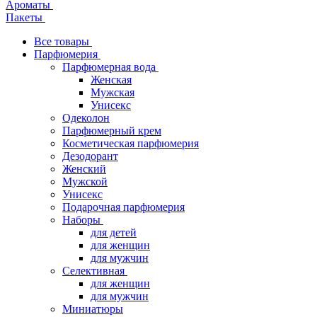
Ароматы
Пакеты
Все товары
Парфюмерия
Парфюмерная вода
Женская
Мужская
Унисекс
Одеколон
Парфюмерный крем
Косметическая парфюмерия
Дезодорант
Женский
Мужской
Унисекс
Подарочная парфюмерия
Наборы
для детей
для женщин
для мужчин
Селективная
для женщин
для мужчин
Миниатюры