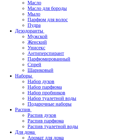
Масло
Масло для бороды
Мыло
Парфюм для волос
Пудра
Дезодоранты
Мужской
Женский
Унисекс
Антиперспирант
Парфюмированный
Спрей
Шариковый
Наборы
Набор духов
Набор парфюма
Набор пробников
Набор туалетной воды
Подарочные наборы
Распив
Распив духов
Распив парфюма
Распив туалетной воды
Для дома
Аромат для дома