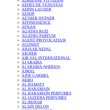
ADRIENNE VITTADINI
AEDES DE VENUSTAS
AERIN LAUDER
AESOP
AETHER HYPAER
AFFINESSENCE
AFNAN
AGATHA RUIZ
AGATHO PARFUM
AGENT PROVOCATEUR
AGONIST
AHJAAR NEPAL
AIGNER
AIR-VAL INTERNATIONAL
AJ ARABIA
AJ ARABIA (WIDIAN)
AJMAL
AJNE CARMEL
AKRO
AL HAMATT
AL HARAMAIN
AL HARAMAIN PERFUMES
AL JAZEERA PERFUMES
AL-REHAB
ALAIN DELON