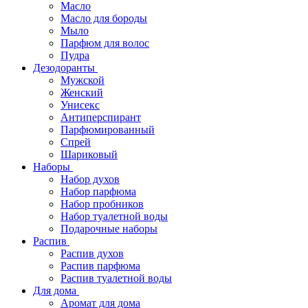
Масло
Масло для бороды
Мыло
Парфюм для волос
Пудра
Дезодоранты
Мужской
Женский
Унисекс
Антиперспирант
Парфюмированный
Спрей
Шариковый
Наборы
Набор духов
Набор парфюма
Набор пробников
Набор туалетной воды
Подарочные наборы
Распив
Распив духов
Распив парфюма
Распив туалетной воды
Для дома
Аромат для дома