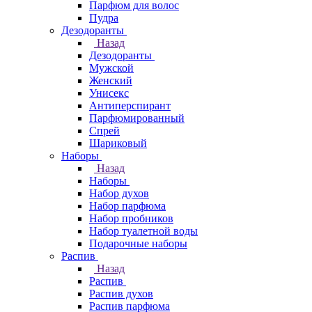
Парфюм для волос
Пудра
Дезодоранты
Назад
Дезодоранты
Мужской
Женский
Унисекс
Антиперспирант
Парфюмированный
Спрей
Шариковый
Наборы
Назад
Наборы
Набор духов
Набор парфюма
Набор пробников
Набор туалетной воды
Подарочные наборы
Распив
Назад
Распив
Распив духов
Распив парфюма