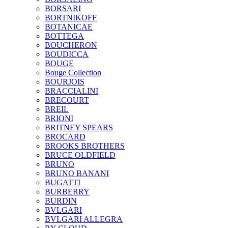
BORSARI
BORTNIKOFF
BOTANICAE
BOTTEGA
BOUCHERON
BOUDICCA
BOUGE
Bouge Collection
BOURJOIS
BRACCIALINI
BRECOURT
BREIL
BRIONI
BRITNEY SPEARS
BROCARD
BROOKS BROTHERS
BRUCE OLDFIELD
BRUNO
BRUNO BANANI
BUGATTI
BURBERRY
BURDIN
BVLGARI
BVLGARI ALLEGRA