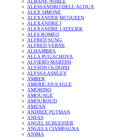
ALBANE NOBLE
ALESSANDRO DELL'ACQUA
ALEX SIMONE
ALEXANDER MCQUEEN
ALEXANDRE J
ALEXANDRE J ATELIER
ALFA ROMEO
ALFRED SUNG
ALFRED VERNE
ALHAMBRA
ALLA PUGACHOVA
ALVIERO MARTINI
ALYSON OLDOINI
ALYSSA ASHLEY
AMBER
AMERICAN EAGLE
AMORINO
AMOUAGE
AMOUROUD
AMZAN
ANDREE PUTMAN
ANFAS
ANGEL SCHLESSER
ANGELA CIAMPAGNA
ANIMA