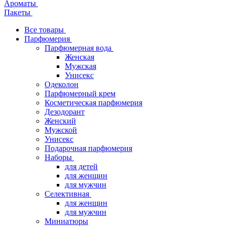
Ароматы
Пакеты
Все товары
Парфюмерия
Парфюмерная вода
Женская
Мужская
Унисекс
Одеколон
Парфюмерный крем
Косметическая парфюмерия
Дезодорант
Женский
Мужской
Унисекс
Подарочная парфюмерия
Наборы
для детей
для женщин
для мужчин
Селективная
для женщин
для мужчин
Миниатюры