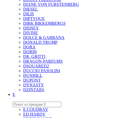
DIANE VON FURSTENBERG
DIESEL
DILIS
DIPTYQUE
DIRK BIKKEMBERGS
DISNEY
DIVINE
DOLCE & GABBANA
DONALD TRUMP
DORA
DORIN
DR. GRITTI
DRAGON PARFUMS
DSQUARED2
DUCCIO PASOLINI
DUNHILL
DUPONT
DYNASTY
DZINTARS
E
E.COUDRAY
ED HARDY