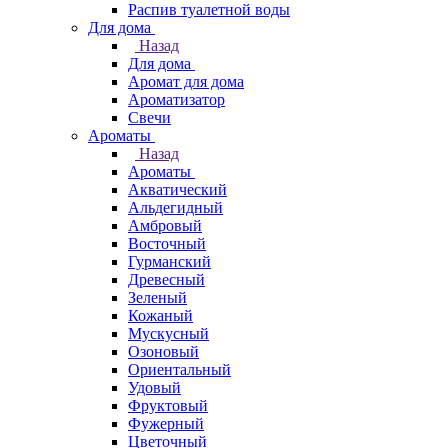
Распив туалетной воды
Для дома
Назад
Для дома
Аромат для дома
Ароматизатор
Свечи
Ароматы
Назад
Ароматы
Акватический
Альдегидный
Амбровый
Восточный
Гурманский
Древесный
Зеленый
Кожаный
Мускусный
Озоновый
Ориентальный
Удовый
Фруктовый
Фужерный
Цветочный