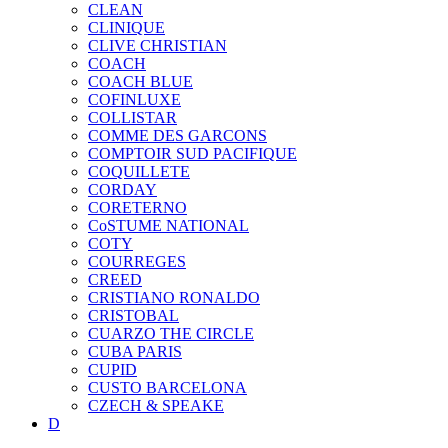
CLEAN
CLINIQUE
CLIVE CHRISTIAN
COACH
COACH BLUE
COFINLUXE
COLLISTAR
COMME DES GARCONS
COMPTOIR SUD PACIFIQUE
COQUILLETE
CORDAY
CORETERNO
CoSTUME NATIONAL
COTY
COURREGES
CREED
CRISTIANO RONALDO
CRISTOBAL
CUARZO THE CIRCLE
CUBA PARIS
CUPID
CUSTO BARCELONA
CZECH & SPEAKE
D