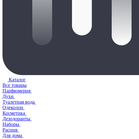
Каталог
Все товары
Парфюмерия
Духи
Туалетная вода
Одеколон
Косметика
Дезодоранты
Наборы
Распив
Для дома