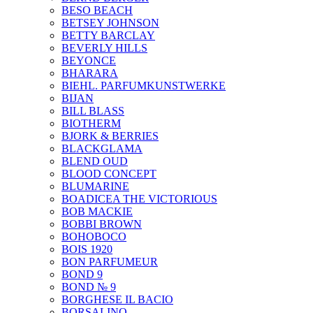
BESO BEACH
BETSEY JOHNSON
BETTY BARCLAY
BEVERLY HILLS
BEYONCE
BHARARA
BIEHL. PARFUMKUNSTWERKE
BIJAN
BILL BLASS
BIOTHERM
BJORK & BERRIES
BLACKGLAMA
BLEND OUD
BLOOD CONCEPT
BLUMARINE
BOADICEA THE VICTORIOUS
BOB MACKIE
BOBBI BROWN
BOHOBOCO
BOIS 1920
BON PARFUMEUR
BOND 9
BOND № 9
BORGHESE IL BACIO
BORSALINO