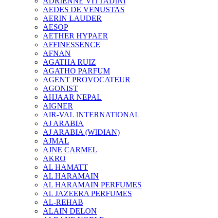
ADRIENNE VITTADINI
AEDES DE VENUSTAS
AERIN LAUDER
AESOP
AETHER HYPAER
AFFINESSENCE
AFNAN
AGATHA RUIZ
AGATHO PARFUM
AGENT PROVOCATEUR
AGONIST
AHJAAR NEPAL
AIGNER
AIR-VAL INTERNATIONAL
AJ ARABIA
AJ ARABIA (WIDIAN)
AJMAL
AJNE CARMEL
AKRO
AL HAMATT
AL HARAMAIN
AL HARAMAIN PERFUMES
AL JAZEERA PERFUMES
AL-REHAB
ALAIN DELON