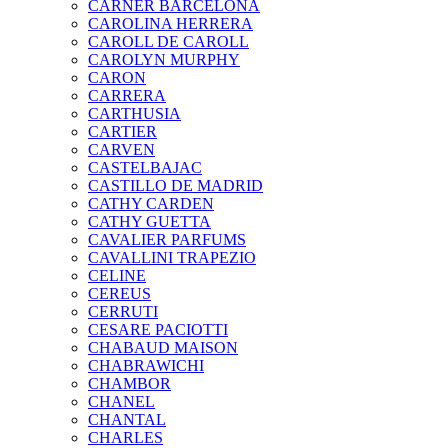
CARNER BARCELONA
CAROLINA HERRERA
CAROLL DE CAROLL
CAROLYN MURPHY
CARON
CARRERA
CARTHUSIA
CARTIER
CARVEN
CASTELBAJAC
CASTILLO DE MADRID
CATHY CARDEN
CATHY GUETTA
CAVALIER PARFUMS
CAVALLINI TRAPEZIO
CELINE
CEREUS
CERRUTI
CESARE PACIOTTI
CHABAUD MAISON
CHABRAWICHI
CHAMBOR
CHANEL
CHANTAL
CHARLES