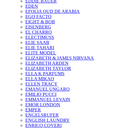
EDDIE BAUER
EDEN
EFOLIA OUD DE ARABIA
EGO FACTO
EIGHT & BOB
EISENBERG
EL CHARRO
ELECTIMUSS
ELIE SAAB
ELIE TAHARI
ELITE MODEL
ELIZABETH & JAMES NIRVANA
ELIZABETH ARDEN
ELIZABETH TAYLOR
ELLA K PARFUMS
ELLA MIKAO
ELLEN TRACY
EMANUEL UNGARO
EMILIO PUCCI
EMMANUEL LEVAIN
EMOR LONDON
EMPER
ENGELSRUFER
ENGLISH LAUNDRY
ENRICO COVERI