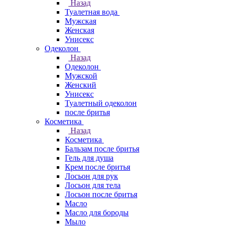
Назад
Туалетная вода
Мужская
Женская
Унисекс
Одеколон
Назад
Одеколон
Мужской
Женский
Унисекс
Туалетный одеколон
после бритья
Косметика
Назад
Косметика
Бальзам после бритья
Гель для душа
Крем после бритья
Лосьон для рук
Лосьон для тела
Лосьон после бритья
Масло
Масло для бороды
Мыло