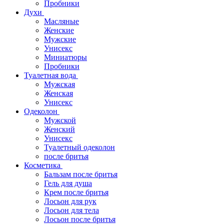
Пробники
Духи
Масляные
Женские
Мужские
Унисекс
Миниатюры
Пробники
Туалетная вода
Мужская
Женская
Унисекс
Одеколон
Мужской
Женский
Унисекс
Туалетный одеколон
после бритья
Косметика
Бальзам после бритья
Гель для душа
Крем после бритья
Лосьон для рук
Лосьон для тела
Лосьон после бритья