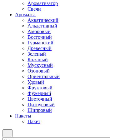
Ароматизатор
Свечи
Ароматы
Акватический
Альдегидный
Амбровый
Восточный
Гурманский
Древесный
Зеленый
Кожаный
Мускусный
Озоновый
Ориентальный
Удовый
Фруктовый
Фужерный
Цветочный
Цитрусовый
Шипровый
Пакеты
Пакет