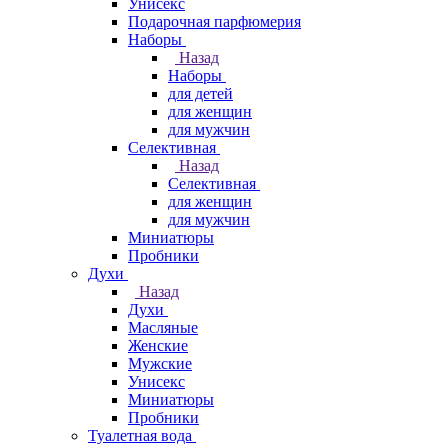
Унисекс
Подарочная парфюмерия
Наборы
Назад
Наборы
для детей
для женщин
для мужчин
Селективная
Назад
Селективная
для женщин
для мужчин
Миниатюры
Пробники
Духи
Назад
Духи
Масляные
Женские
Мужские
Унисекс
Миниатюры
Пробники
Туалетная вода