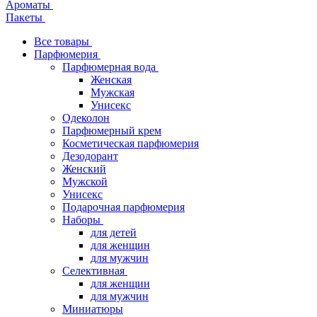
Ароматы
Пакеты
Все товары
Парфюмерия
Парфюмерная вода
Женская
Мужская
Унисекс
Одеколон
Парфюмерный крем
Косметическая парфюмерия
Дезодорант
Женский
Мужской
Унисекс
Подарочная парфюмерия
Наборы
для детей
для женщин
для мужчин
Селективная
для женщин
для мужчин
Миниатюры