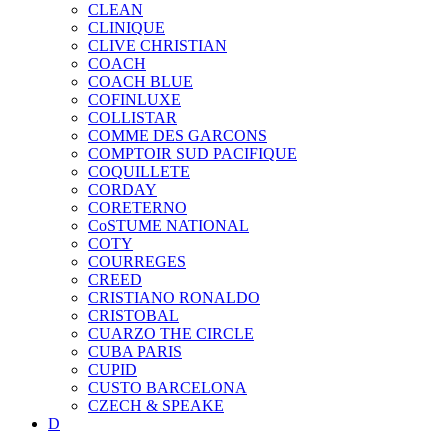
CLEAN
CLINIQUE
CLIVE CHRISTIAN
COACH
COACH BLUE
COFINLUXE
COLLISTAR
COMME DES GARCONS
COMPTOIR SUD PACIFIQUE
COQUILLETE
CORDAY
CORETERNO
CoSTUME NATIONAL
COTY
COURREGES
CREED
CRISTIANO RONALDO
CRISTOBAL
CUARZO THE CIRCLE
CUBA PARIS
CUPID
CUSTO BARCELONA
CZECH & SPEAKE
D