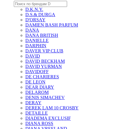
D.K.N.Y.
D.S.& DURGA
D'ORSAY
DAMIEN BASH PARFUM
DANA
DANA BRITISH
DANIELLE
DARPHIN
DAVER VIP CLUB
DAVID
DAVID BECKHAM
DAVID YURMAN
DAVIDOFF
DE CHARIERES
DE LEON
DEAR DIARY
DELAROM
DENIS SIMACHEV
DERAY
DEREK LAM 10 CROSBY
DETAILLE
DIADEMA EXCLUSIF
DIANA ROSS
DIANA VREELAND