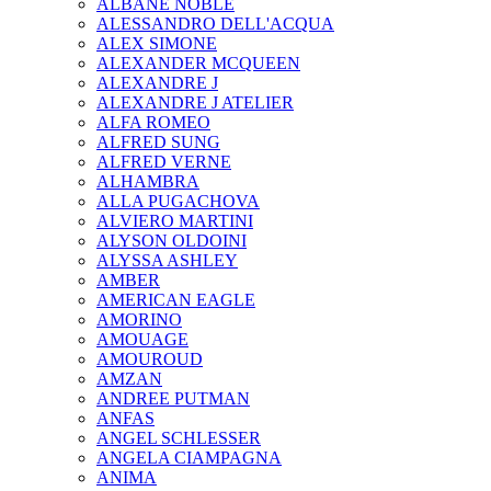
ALBANE NOBLE
ALESSANDRO DELL'ACQUA
ALEX SIMONE
ALEXANDER MCQUEEN
ALEXANDRE J
ALEXANDRE J ATELIER
ALFA ROMEO
ALFRED SUNG
ALFRED VERNE
ALHAMBRA
ALLA PUGACHOVA
ALVIERO MARTINI
ALYSON OLDOINI
ALYSSA ASHLEY
AMBER
AMERICAN EAGLE
AMORINO
AMOUAGE
AMOUROUD
AMZAN
ANDREE PUTMAN
ANFAS
ANGEL SCHLESSER
ANGELA CIAMPAGNA
ANIMA