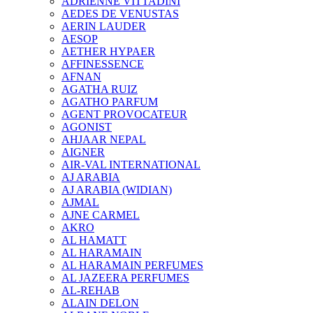
ADRIENNE VITTADINI
AEDES DE VENUSTAS
AERIN LAUDER
AESOP
AETHER HYPAER
AFFINESSENCE
AFNAN
AGATHA RUIZ
AGATHO PARFUM
AGENT PROVOCATEUR
AGONIST
AHJAAR NEPAL
AIGNER
AIR-VAL INTERNATIONAL
AJ ARABIA
AJ ARABIA (WIDIAN)
AJMAL
AJNE CARMEL
AKRO
AL HAMATT
AL HARAMAIN
AL HARAMAIN PERFUMES
AL JAZEERA PERFUMES
AL-REHAB
ALAIN DELON