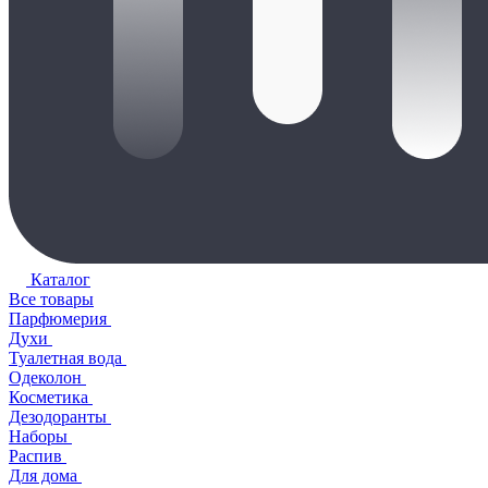
Каталог
Все товары
Парфюмерия
Духи
Туалетная вода
Одеколон
Косметика
Дезодоранты
Наборы
Распив
Для дома