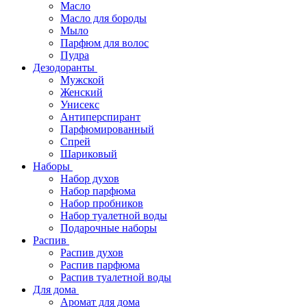
Масло
Масло для бороды
Мыло
Парфюм для волос
Пудра
Дезодоранты
Мужской
Женский
Унисекс
Антиперспирант
Парфюмированный
Спрей
Шариковый
Наборы
Набор духов
Набор парфюма
Набор пробников
Набор туалетной воды
Подарочные наборы
Распив
Распив духов
Распив парфюма
Распив туалетной воды
Для дома
Аромат для дома