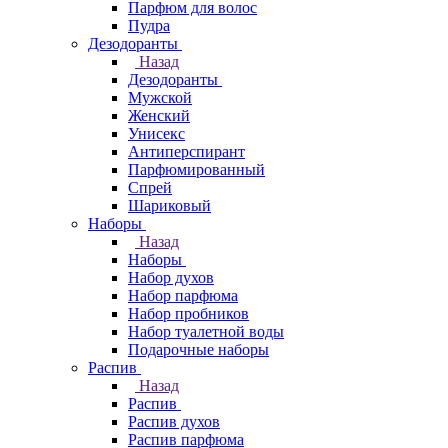
Парфюм для волос
Пудра
Дезодоранты
Назад
Дезодоранты
Мужской
Женский
Унисекс
Антиперспирант
Парфюмированный
Спрей
Шариковый
Наборы
Назад
Наборы
Набор духов
Набор парфюма
Набор пробников
Набор туалетной воды
Подарочные наборы
Распив
Назад
Распив
Распив духов
Распив парфюма