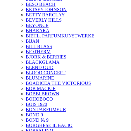
BESO BEACH
BETSEY JOHNSON
BETTY BARCLAY
BEVERLY HILLS
BEYONCE
BHARARA
BIEHL. PARFUMKUNSTWERKE
BIJAN
BILL BLASS
BIOTHERM
BJORK & BERRIES
BLACKGLAMA
BLEND OUD
BLOOD CONCEPT
BLUMARINE
BOADICEA THE VICTORIOUS
BOB MACKIE
BOBBI BROWN
BOHOBOCO
BOIS 1920
BON PARFUMEUR
BOND 9
BOND № 9
BORGHESE IL BACIO
BORSALINO