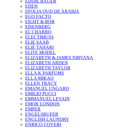
EDDIE BAUER
EDEN
EFOLIA OUD DE ARABIA
EGO FACTO
EIGHT & BOB
EISENBERG
EL CHARRO
ELECTIMUSS
ELIE SAAB
ELIE TAHARI
ELITE MODEL
ELIZABETH & JAMES NIRVANA
ELIZABETH ARDEN
ELIZABETH TAYLOR
ELLA K PARFUMS
ELLA MIKAO
ELLEN TRACY
EMANUEL UNGARO
EMILIO PUCCI
EMMANUEL LEVAIN
EMOR LONDON
EMPER
ENGELSRUFER
ENGLISH LAUNDRY
ENRICO COVERI