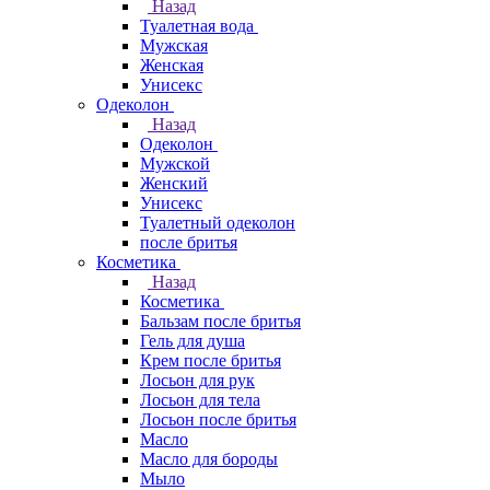
Назад
Туалетная вода
Мужская
Женская
Унисекс
Одеколон
Назад
Одеколон
Мужской
Женский
Унисекс
Туалетный одеколон
после бритья
Косметика
Назад
Косметика
Бальзам после бритья
Гель для душа
Крем после бритья
Лосьон для рук
Лосьон для тела
Лосьон после бритья
Масло
Масло для бороды
Мыло