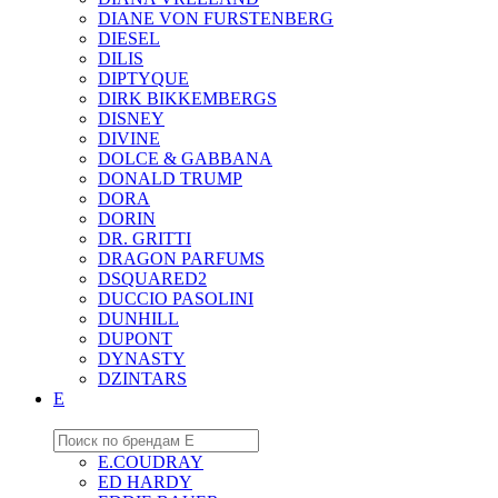
DIANE VON FURSTENBERG
DIESEL
DILIS
DIPTYQUE
DIRK BIKKEMBERGS
DISNEY
DIVINE
DOLCE & GABBANA
DONALD TRUMP
DORA
DORIN
DR. GRITTI
DRAGON PARFUMS
DSQUARED2
DUCCIO PASOLINI
DUNHILL
DUPONT
DYNASTY
DZINTARS
E
E.COUDRAY
ED HARDY