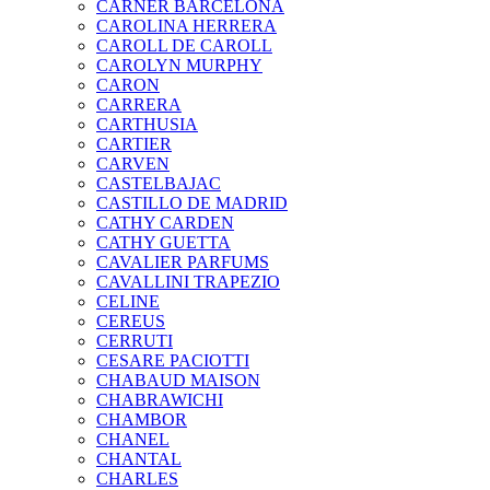
CARNER BARCELONA
CAROLINA HERRERA
CAROLL DE CAROLL
CAROLYN MURPHY
CARON
CARRERA
CARTHUSIA
CARTIER
CARVEN
CASTELBAJAC
CASTILLO DE MADRID
CATHY CARDEN
CATHY GUETTA
CAVALIER PARFUMS
CAVALLINI TRAPEZIO
CELINE
CEREUS
CERRUTI
CESARE PACIOTTI
CHABAUD MAISON
CHABRAWICHI
CHAMBOR
CHANEL
CHANTAL
CHARLES