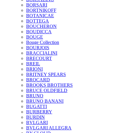
BORSARI
BORTNIKOFF
BOTANICAE
BOTTEGA
BOUCHERON
BOUDICCA
BOUGE
Bouge Collection
BOURJOIS
BRACCIALINI
BRECOURT
BREIL
BRIONI
BRITNEY SPEARS
BROCARD
BROOKS BROTHERS
BRUCE OLDFIELD
BRUNO
BRUNO BANANI
BUGATTI
BURBERRY
BURDIN
BVLGARI
BVLGARI ALLEGRA