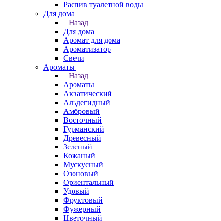
Распив туалетной воды
Для дома
Назад
Для дома
Аромат для дома
Ароматизатор
Свечи
Ароматы
Назад
Ароматы
Акватический
Альдегидный
Амбровый
Восточный
Гурманский
Древесный
Зеленый
Кожаный
Мускусный
Озоновый
Ориентальный
Удовый
Фруктовый
Фужерный
Цветочный