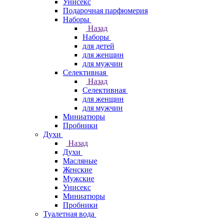
Унисекс
Подарочная парфюмерия
Наборы
Назад
Наборы
для детей
для женщин
для мужчин
Селективная
Назад
Селективная
для женщин
для мужчин
Миниатюры
Пробники
Духи
Назад
Духи
Масляные
Женские
Мужские
Унисекс
Миниатюры
Пробники
Туалетная вода