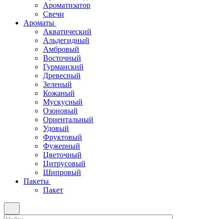
Ароматизатор
Свечи
Ароматы
Акватический
Альдегидный
Амбровый
Восточный
Гурманский
Древесный
Зеленый
Кожаный
Мускусный
Озоновый
Ориентальный
Удовый
Фруктовый
Фужерный
Цветочный
Цитрусовый
Шипровый
Пакеты
Пакет