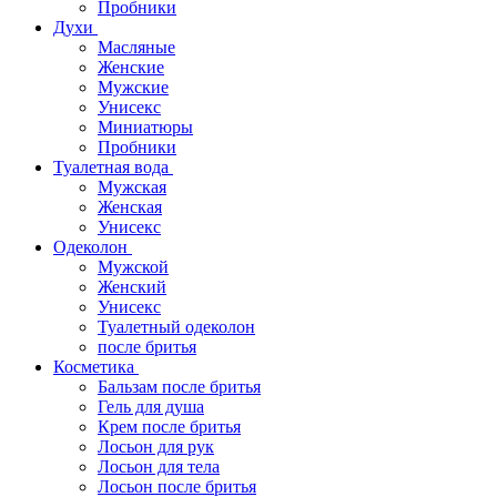
Пробники
Духи
Масляные
Женские
Мужские
Унисекс
Миниатюры
Пробники
Туалетная вода
Мужская
Женская
Унисекс
Одеколон
Мужской
Женский
Унисекс
Туалетный одеколон
после бритья
Косметика
Бальзам после бритья
Гель для душа
Крем после бритья
Лосьон для рук
Лосьон для тела
Лосьон после бритья