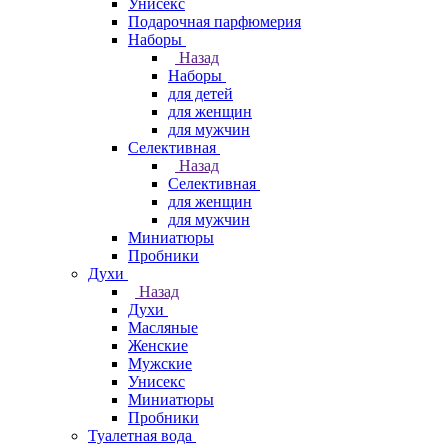
Унисекс
Подарочная парфюмерия
Наборы
Назад
Наборы
для детей
для женщин
для мужчин
Селективная
Назад
Селективная
для женщин
для мужчин
Миниатюры
Пробники
Духи
Назад
Духи
Масляные
Женские
Мужские
Унисекс
Миниатюры
Пробники
Туалетная вода