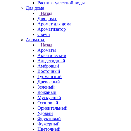
Распив туалетной воды
Для дома
Назад
Для дома
Аромат для дома
Ароматизатор
Свечи
Ароматы
Назад
Ароматы
Акватический
Альдегидный
Амбровый
Восточный
Гурманский
Древесный
Зеленый
Кожаный
Мускусный
Озоновый
Ориентальный
Удовый
Фруктовый
Фужерный
Цветочный