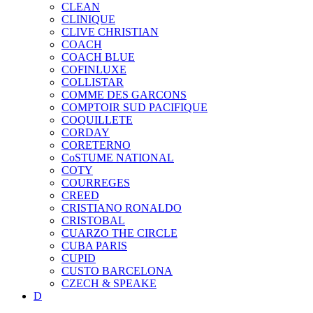
CLEAN
CLINIQUE
CLIVE CHRISTIAN
COACH
COACH BLUE
COFINLUXE
COLLISTAR
COMME DES GARCONS
COMPTOIR SUD PACIFIQUE
COQUILLETE
CORDAY
CORETERNO
CoSTUME NATIONAL
COTY
COURREGES
CREED
CRISTIANO RONALDO
CRISTOBAL
CUARZO THE CIRCLE
CUBA PARIS
CUPID
CUSTO BARCELONA
CZECH & SPEAKE
D