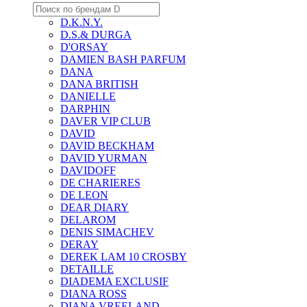
D.K.N.Y.
D.S.& DURGA
D'ORSAY
DAMIEN BASH PARFUM
DANA
DANA BRITISH
DANIELLE
DARPHIN
DAVER VIP CLUB
DAVID
DAVID BECKHAM
DAVID YURMAN
DAVIDOFF
DE CHARIERES
DE LEON
DEAR DIARY
DELAROM
DENIS SIMACHEV
DERAY
DEREK LAM 10 CROSBY
DETAILLE
DIADEMA EXCLUSIF
DIANA ROSS
DIANA VREELAND