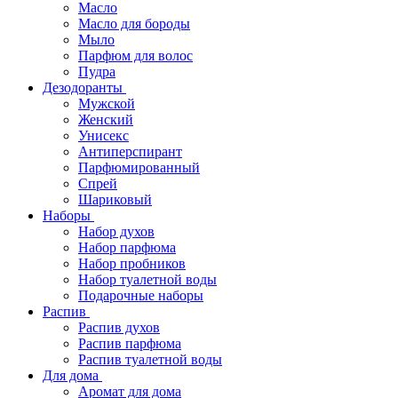
Масло
Масло для бороды
Мыло
Парфюм для волос
Пудра
Дезодоранты
Мужской
Женский
Унисекс
Антиперспирант
Парфюмированный
Спрей
Шариковый
Наборы
Набор духов
Набор парфюма
Набор пробников
Набор туалетной воды
Подарочные наборы
Распив
Распив духов
Распив парфюма
Распив туалетной воды
Для дома
Аромат для дома