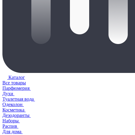
Каталог
Все товары
Парфюмерия
Духи
Туалетная вода
Одеколон
Косметика
Дезодоранты
Наборы
Распив
Для дома