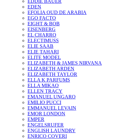
EDDIE BAUER
EDEN
EFOLIA OUD DE ARABIA
EGO FACTO
EIGHT & BOB
EISENBERG
EL CHARRO
ELECTIMUSS
ELIE SAAB
ELIE TAHARI
ELITE MODEL
ELIZABETH & JAMES NIRVANA
ELIZABETH ARDEN
ELIZABETH TAYLOR
ELLA K PARFUMS
ELLA MIKAO
ELLEN TRACY
EMANUEL UNGARO
EMILIO PUCCI
EMMANUEL LEVAIN
EMOR LONDON
EMPER
ENGELSRUFER
ENGLISH LAUNDRY
ENRICO COVERI