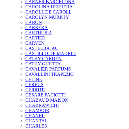
CARNER BARCELONA
CAROLINA HERRERA
CAROLL DE CAROLL
CAROLYN MURPHY
CARON
CARRERA
CARTHUSIA
CARTIER
CARVEN
CASTELBAJAC
CASTILLO DE MADRID
CATHY CARDEN
CATHY GUETTA
CAVALIER PARFUMS
CAVALLINI TRAPEZIO
CELINE
CEREUS
CERRUTI
CESARE PACIOTTI
CHABAUD MAISON
CHABRAWICHI
CHAMBOR
CHANEL
CHANTAL
CHARLES