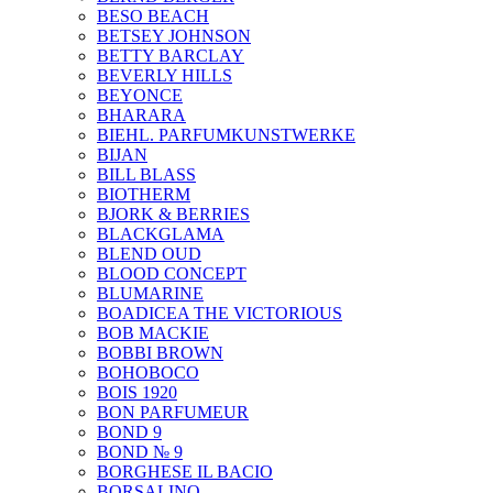
BESO BEACH
BETSEY JOHNSON
BETTY BARCLAY
BEVERLY HILLS
BEYONCE
BHARARA
BIEHL. PARFUMKUNSTWERKE
BIJAN
BILL BLASS
BIOTHERM
BJORK & BERRIES
BLACKGLAMA
BLEND OUD
BLOOD CONCEPT
BLUMARINE
BOADICEA THE VICTORIOUS
BOB MACKIE
BOBBI BROWN
BOHOBOCO
BOIS 1920
BON PARFUMEUR
BOND 9
BOND № 9
BORGHESE IL BACIO
BORSALINO