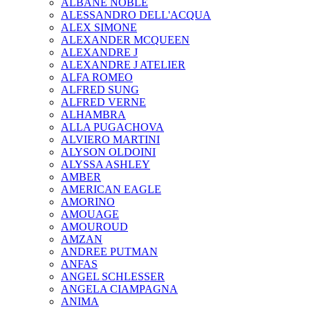
ALBANE NOBLE
ALESSANDRO DELL'ACQUA
ALEX SIMONE
ALEXANDER MCQUEEN
ALEXANDRE J
ALEXANDRE J ATELIER
ALFA ROMEO
ALFRED SUNG
ALFRED VERNE
ALHAMBRA
ALLA PUGACHOVA
ALVIERO MARTINI
ALYSON OLDOINI
ALYSSA ASHLEY
AMBER
AMERICAN EAGLE
AMORINO
AMOUAGE
AMOUROUD
AMZAN
ANDREE PUTMAN
ANFAS
ANGEL SCHLESSER
ANGELA CIAMPAGNA
ANIMA