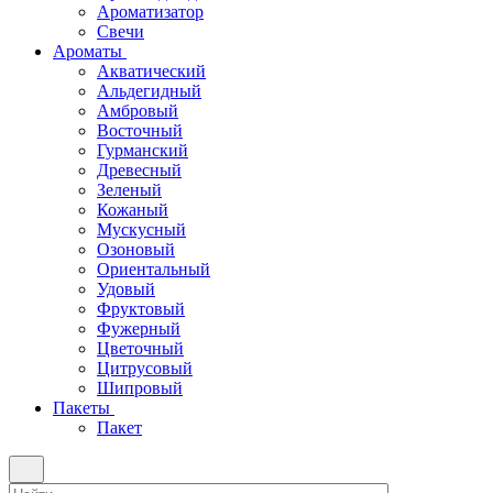
Ароматизатор
Свечи
Ароматы
Акватический
Альдегидный
Амбровый
Восточный
Гурманский
Древесный
Зеленый
Кожаный
Мускусный
Озоновый
Ориентальный
Удовый
Фруктовый
Фужерный
Цветочный
Цитрусовый
Шипровый
Пакеты
Пакет