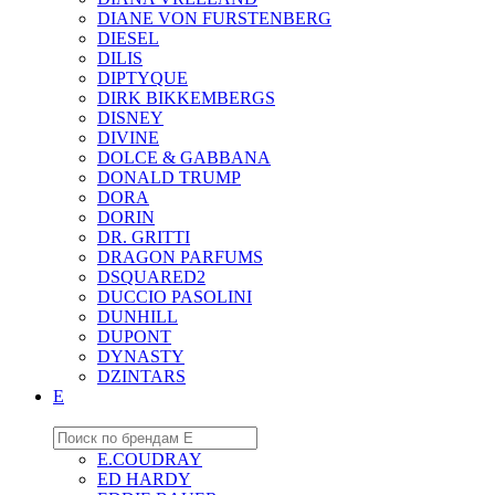
DIANE VON FURSTENBERG
DIESEL
DILIS
DIPTYQUE
DIRK BIKKEMBERGS
DISNEY
DIVINE
DOLCE & GABBANA
DONALD TRUMP
DORA
DORIN
DR. GRITTI
DRAGON PARFUMS
DSQUARED2
DUCCIO PASOLINI
DUNHILL
DUPONT
DYNASTY
DZINTARS
E
E.COUDRAY
ED HARDY