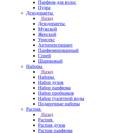
Парфюм для волос
Пудра
Дезодоранты
Назад
Дезодоранты
Мужской
Женский
Унисекс
Антиперспирант
Парфюмированный
Спрей
Шариковый
Наборы
Назад
Наборы
Набор духов
Набор парфюма
Набор пробников
Набор туалетной воды
Подарочные наборы
Распив
Назад
Распив
Распив духов
Распив парфюма