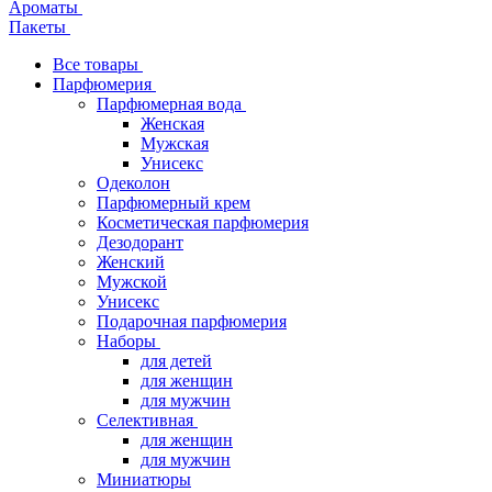
Ароматы
Пакеты
Все товары
Парфюмерия
Парфюмерная вода
Женская
Мужская
Унисекс
Одеколон
Парфюмерный крем
Косметическая парфюмерия
Дезодорант
Женский
Мужской
Унисекс
Подарочная парфюмерия
Наборы
для детей
для женщин
для мужчин
Селективная
для женщин
для мужчин
Миниатюры