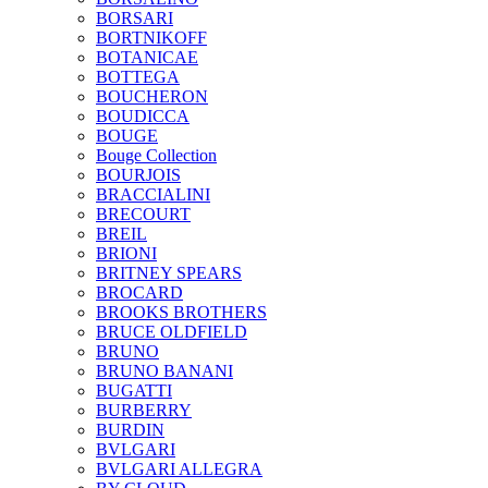
BORSARI
BORTNIKOFF
BOTANICAE
BOTTEGA
BOUCHERON
BOUDICCA
BOUGE
Bouge Collection
BOURJOIS
BRACCIALINI
BRECOURT
BREIL
BRIONI
BRITNEY SPEARS
BROCARD
BROOKS BROTHERS
BRUCE OLDFIELD
BRUNO
BRUNO BANANI
BUGATTI
BURBERRY
BURDIN
BVLGARI
BVLGARI ALLEGRA