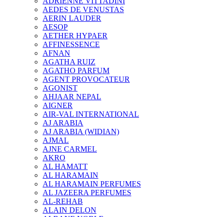
ADRIENNE VITTADINI
AEDES DE VENUSTAS
AERIN LAUDER
AESOP
AETHER HYPAER
AFFINESSENCE
AFNAN
AGATHA RUIZ
AGATHO PARFUM
AGENT PROVOCATEUR
AGONIST
AHJAAR NEPAL
AIGNER
AIR-VAL INTERNATIONAL
AJ ARABIA
AJ ARABIA (WIDIAN)
AJMAL
AJNE CARMEL
AKRO
AL HAMATT
AL HARAMAIN
AL HARAMAIN PERFUMES
AL JAZEERA PERFUMES
AL-REHAB
ALAIN DELON