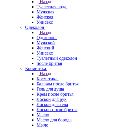
Назад
Туалетная вода
Мужская
Женская
Унисекс
Одеколон
Назад
Одеколон
Мужской
Женский
Унисекс
Туалетный одеколон
после бритья
Косметика
Назад
Косметика
Бальзам после бритья
Гель для душа
Крем после бритья
Лосьон для рук
Лосьон для тела
Лосьон после бритья
Масло
Масло для бороды
Мыло