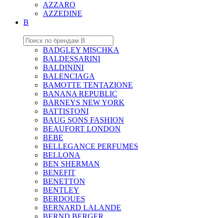
AZZARO
AZZEDINE
B
BADGLEY MISCHKA
BALDESSARINI
BALDININI
BALENCIAGA
BAMOTTE TENTAZIONE
BANANA REPUBLIC
BARNEYS NEW YORK
BATTISTONI
BAUG SONS FASHION
BEAUFORT LONDON
BEBE
BELLEGANCE PERFUMES
BELLONA
BEN SHERMAN
BENEFIT
BENETTON
BENTLEY
BERDOUES
BERNARD LALANDE
BERND BERGER