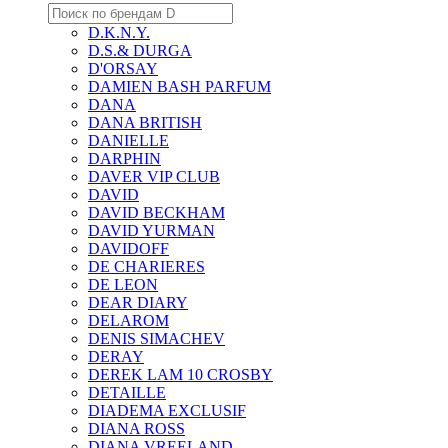
D.K.N.Y.
D.S.& DURGA
D'ORSAY
DAMIEN BASH PARFUM
DANA
DANA BRITISH
DANIELLE
DARPHIN
DAVER VIP CLUB
DAVID
DAVID BECKHAM
DAVID YURMAN
DAVIDOFF
DE CHARIERES
DE LEON
DEAR DIARY
DELAROM
DENIS SIMACHEV
DERAY
DEREK LAM 10 CROSBY
DETAILLE
DIADEMA EXCLUSIF
DIANA ROSS
DIANA VREELAND