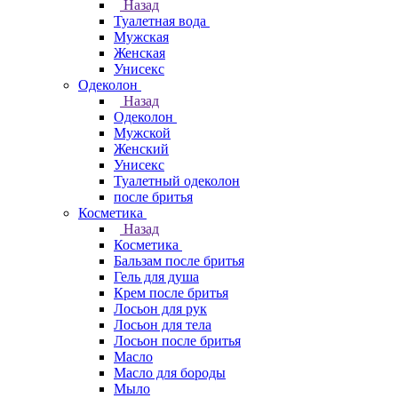
Назад
Туалетная вода
Мужская
Женская
Унисекс
Одеколон
Назад
Одеколон
Мужской
Женский
Унисекс
Туалетный одеколон
после бритья
Косметика
Назад
Косметика
Бальзам после бритья
Гель для душа
Крем после бритья
Лосьон для рук
Лосьон для тела
Лосьон после бритья
Масло
Масло для бороды
Мыло