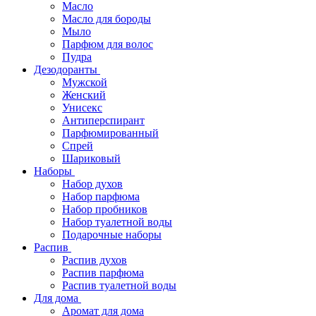
Масло
Масло для бороды
Мыло
Парфюм для волос
Пудра
Дезодоранты
Мужской
Женский
Унисекс
Антиперспирант
Парфюмированный
Спрей
Шариковый
Наборы
Набор духов
Набор парфюма
Набор пробников
Набор туалетной воды
Подарочные наборы
Распив
Распив духов
Распив парфюма
Распив туалетной воды
Для дома
Аромат для дома