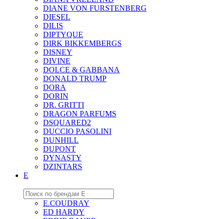
DIANE VON FURSTENBERG
DIESEL
DILIS
DIPTYQUE
DIRK BIKKEMBERGS
DISNEY
DIVINE
DOLCE & GABBANA
DONALD TRUMP
DORA
DORIN
DR. GRITTI
DRAGON PARFUMS
DSQUARED2
DUCCIO PASOLINI
DUNHILL
DUPONT
DYNASTY
DZINTARS
E
E.COUDRAY
ED HARDY