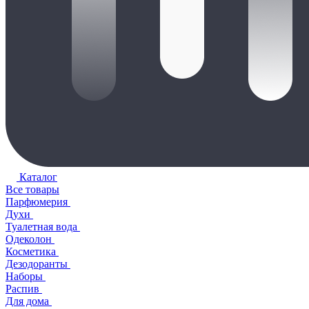
Каталог
Все товары
Парфюмерия
Духи
Туалетная вода
Одеколон
Косметика
Дезодоранты
Наборы
Распив
Для дома