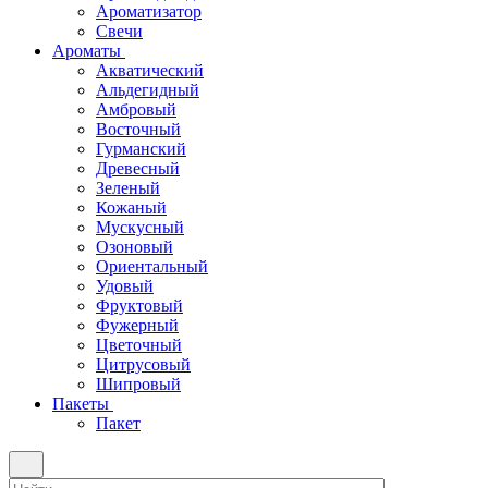
Ароматизатор
Свечи
Ароматы
Акватический
Альдегидный
Амбровый
Восточный
Гурманский
Древесный
Зеленый
Кожаный
Мускусный
Озоновый
Ориентальный
Удовый
Фруктовый
Фужерный
Цветочный
Цитрусовый
Шипровый
Пакеты
Пакет