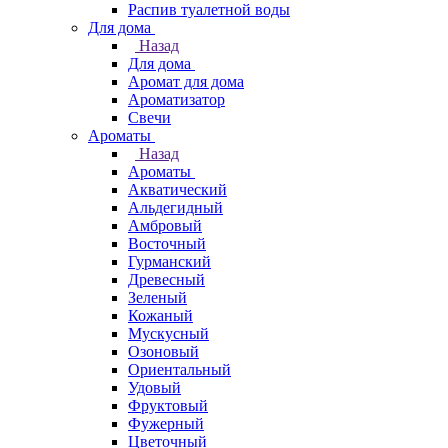
Распив туалетной воды
Для дома
Назад
Для дома
Аромат для дома
Ароматизатор
Свечи
Ароматы
Назад
Ароматы
Акватический
Альдегидный
Амбровый
Восточный
Гурманский
Древесный
Зеленый
Кожаный
Мускусный
Озоновый
Ориентальный
Удовый
Фруктовый
Фужерный
Цветочный