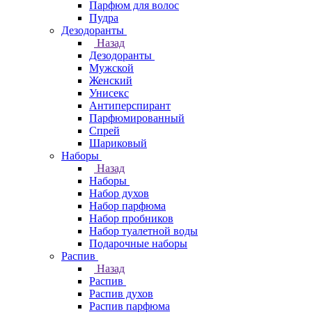
Парфюм для волос
Пудра
Дезодоранты
Назад
Дезодоранты
Мужской
Женский
Унисекс
Антиперспирант
Парфюмированный
Спрей
Шариковый
Наборы
Назад
Наборы
Набор духов
Набор парфюма
Набор пробников
Набор туалетной воды
Подарочные наборы
Распив
Назад
Распив
Распив духов
Распив парфюма