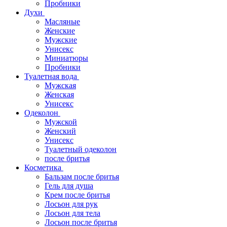
Пробники
Духи
Масляные
Женские
Мужские
Унисекс
Миниатюры
Пробники
Туалетная вода
Мужская
Женская
Унисекс
Одеколон
Мужской
Женский
Унисекс
Туалетный одеколон
после бритья
Косметика
Бальзам после бритья
Гель для душа
Крем после бритья
Лосьон для рук
Лосьон для тела
Лосьон после бритья