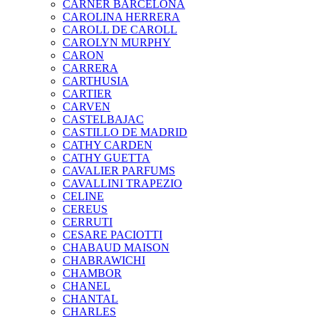
CARNER BARCELONA
CAROLINA HERRERA
CAROLL DE CAROLL
CAROLYN MURPHY
CARON
CARRERA
CARTHUSIA
CARTIER
CARVEN
CASTELBAJAC
CASTILLO DE MADRID
CATHY CARDEN
CATHY GUETTA
CAVALIER PARFUMS
CAVALLINI TRAPEZIO
CELINE
CEREUS
CERRUTI
CESARE PACIOTTI
CHABAUD MAISON
CHABRAWICHI
CHAMBOR
CHANEL
CHANTAL
CHARLES