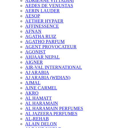
ADRIENNE VITTADINI
AEDES DE VENUSTAS
AERIN LAUDER
AESOP
AETHER HYPAER
AFFINESSENCE
AFNAN
AGATHA RUIZ
AGATHO PARFUM
AGENT PROVOCATEUR
AGONIST
AHJAAR NEPAL
AIGNER
AIR-VAL INTERNATIONAL
AJ ARABIA
AJ ARABIA (WIDIAN)
AJMAL
AJNE CARMEL
AKRO
AL HAMATT
AL HARAMAIN
AL HARAMAIN PERFUMES
AL JAZEERA PERFUMES
AL-REHAB
ALAIN DELON