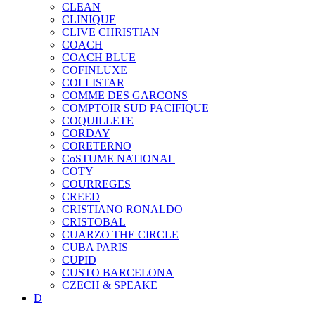
CLEAN
CLINIQUE
CLIVE CHRISTIAN
COACH
COACH BLUE
COFINLUXE
COLLISTAR
COMME DES GARCONS
COMPTOIR SUD PACIFIQUE
COQUILLETE
CORDAY
CORETERNO
CoSTUME NATIONAL
COTY
COURREGES
CREED
CRISTIANO RONALDO
CRISTOBAL
CUARZO THE CIRCLE
CUBA PARIS
CUPID
CUSTO BARCELONA
CZECH & SPEAKE
D