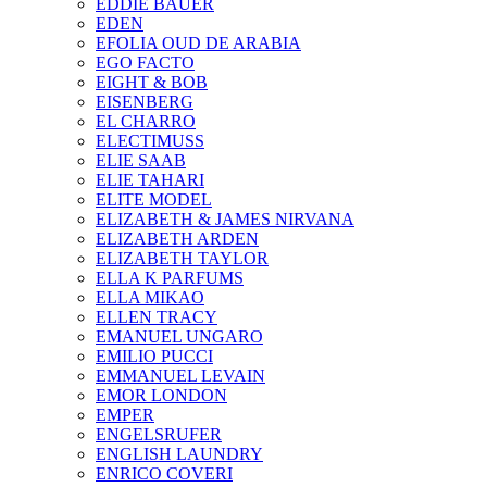
EDDIE BAUER
EDEN
EFOLIA OUD DE ARABIA
EGO FACTO
EIGHT & BOB
EISENBERG
EL CHARRO
ELECTIMUSS
ELIE SAAB
ELIE TAHARI
ELITE MODEL
ELIZABETH & JAMES NIRVANA
ELIZABETH ARDEN
ELIZABETH TAYLOR
ELLA K PARFUMS
ELLA MIKAO
ELLEN TRACY
EMANUEL UNGARO
EMILIO PUCCI
EMMANUEL LEVAIN
EMOR LONDON
EMPER
ENGELSRUFER
ENGLISH LAUNDRY
ENRICO COVERI