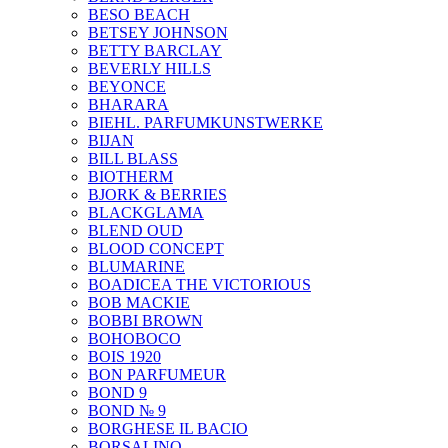
BESO BEACH
BETSEY JOHNSON
BETTY BARCLAY
BEVERLY HILLS
BEYONCE
BHARARA
BIEHL. PARFUMKUNSTWERKE
BIJAN
BILL BLASS
BIOTHERM
BJORK & BERRIES
BLACKGLAMA
BLEND OUD
BLOOD CONCEPT
BLUMARINE
BOADICEA THE VICTORIOUS
BOB MACKIE
BOBBI BROWN
BOHOBOCO
BOIS 1920
BON PARFUMEUR
BOND 9
BOND № 9
BORGHESE IL BACIO
BORSALINO