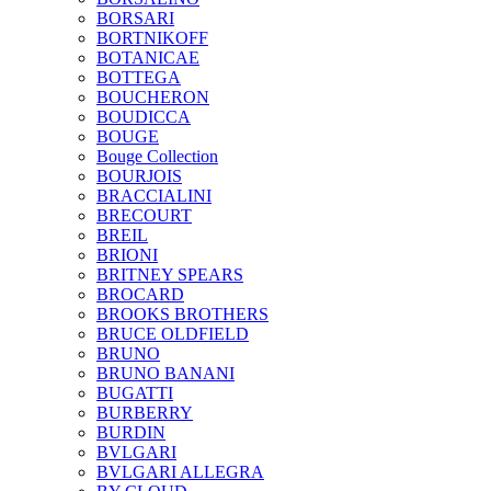
BORSARI
BORTNIKOFF
BOTANICAE
BOTTEGA
BOUCHERON
BOUDICCA
BOUGE
Bouge Collection
BOURJOIS
BRACCIALINI
BRECOURT
BREIL
BRIONI
BRITNEY SPEARS
BROCARD
BROOKS BROTHERS
BRUCE OLDFIELD
BRUNO
BRUNO BANANI
BUGATTI
BURBERRY
BURDIN
BVLGARI
BVLGARI ALLEGRA