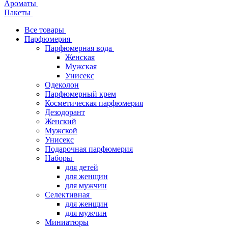
Ароматы
Пакеты
Все товары
Парфюмерия
Парфюмерная вода
Женская
Мужская
Унисекс
Одеколон
Парфюмерный крем
Косметическая парфюмерия
Дезодорант
Женский
Мужской
Унисекс
Подарочная парфюмерия
Наборы
для детей
для женщин
для мужчин
Селективная
для женщин
для мужчин
Миниатюры