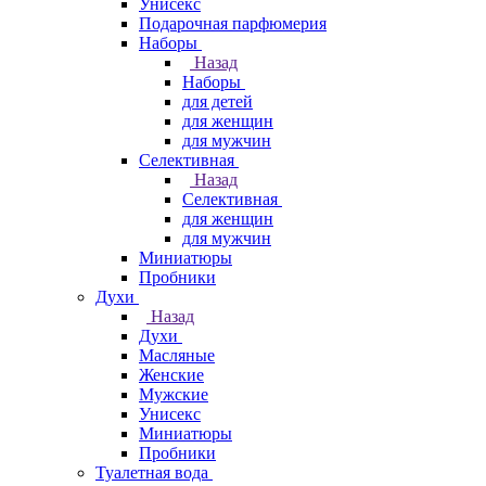
Унисекс
Подарочная парфюмерия
Наборы
Назад
Наборы
для детей
для женщин
для мужчин
Селективная
Назад
Селективная
для женщин
для мужчин
Миниатюры
Пробники
Духи
Назад
Духи
Масляные
Женские
Мужские
Унисекс
Миниатюры
Пробники
Туалетная вода