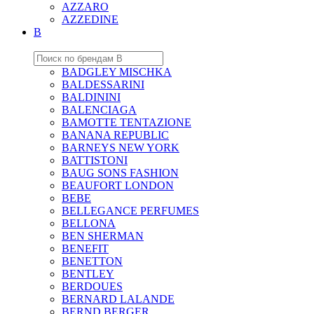
AZZARO
AZZEDINE
B
BADGLEY MISCHKA
BALDESSARINI
BALDININI
BALENCIAGA
BAMOTTE TENTAZIONE
BANANA REPUBLIC
BARNEYS NEW YORK
BATTISTONI
BAUG SONS FASHION
BEAUFORT LONDON
BEBE
BELLEGANCE PERFUMES
BELLONA
BEN SHERMAN
BENEFIT
BENETTON
BENTLEY
BERDOUES
BERNARD LALANDE
BERND BERGER