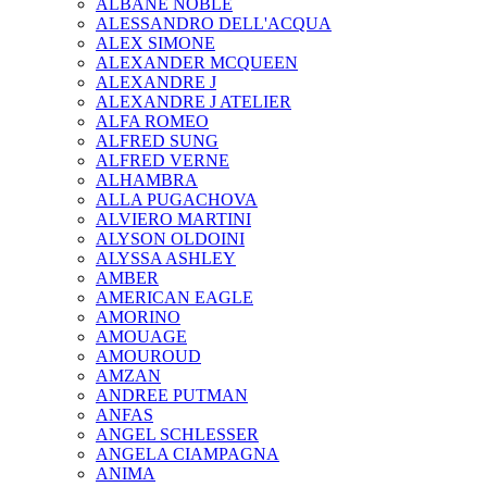
ALBANE NOBLE
ALESSANDRO DELL'ACQUA
ALEX SIMONE
ALEXANDER MCQUEEN
ALEXANDRE J
ALEXANDRE J ATELIER
ALFA ROMEO
ALFRED SUNG
ALFRED VERNE
ALHAMBRA
ALLA PUGACHOVA
ALVIERO MARTINI
ALYSON OLDOINI
ALYSSA ASHLEY
AMBER
AMERICAN EAGLE
AMORINO
AMOUAGE
AMOUROUD
AMZAN
ANDREE PUTMAN
ANFAS
ANGEL SCHLESSER
ANGELA CIAMPAGNA
ANIMA