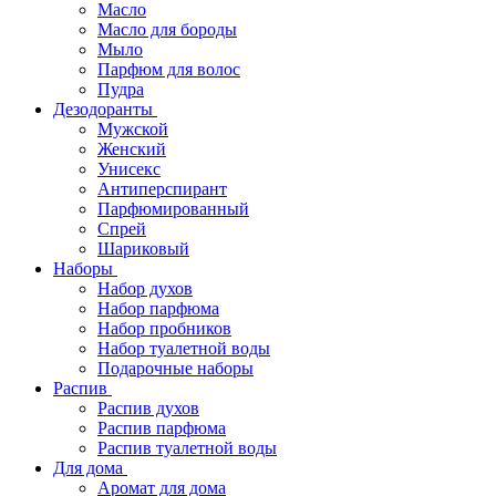
Масло
Масло для бороды
Мыло
Парфюм для волос
Пудра
Дезодоранты
Мужской
Женский
Унисекс
Антиперспирант
Парфюмированный
Спрей
Шариковый
Наборы
Набор духов
Набор парфюма
Набор пробников
Набор туалетной воды
Подарочные наборы
Распив
Распив духов
Распив парфюма
Распив туалетной воды
Для дома
Аромат для дома