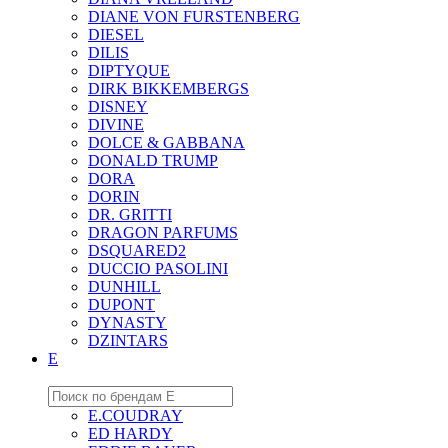
DIANE VON FURSTENBERG
DIESEL
DILIS
DIPTYQUE
DIRK BIKKEMBERGS
DISNEY
DIVINE
DOLCE & GABBANA
DONALD TRUMP
DORA
DORIN
DR. GRITTI
DRAGON PARFUMS
DSQUARED2
DUCCIO PASOLINI
DUNHILL
DUPONT
DYNASTY
DZINTARS
E
E.COUDRAY
ED HARDY