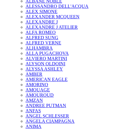
ALBANE NOBLE
ALESSANDRO DELL'ACQUA
ALEX SIMONE
ALEXANDER MCQUEEN
ALEXANDRE J
ALEXANDRE J ATELIER
ALFA ROMEO
ALFRED SUNG
ALFRED VERNE
ALHAMBRA
ALLA PUGACHOVA
ALVIERO MARTINI
ALYSON OLDOINI
ALYSSA ASHLEY
AMBER
AMERICAN EAGLE
AMORINO
AMOUAGE
AMOUROUD
AMZAN
ANDREE PUTMAN
ANFAS
ANGEL SCHLESSER
ANGELA CIAMPAGNA
ANIMA