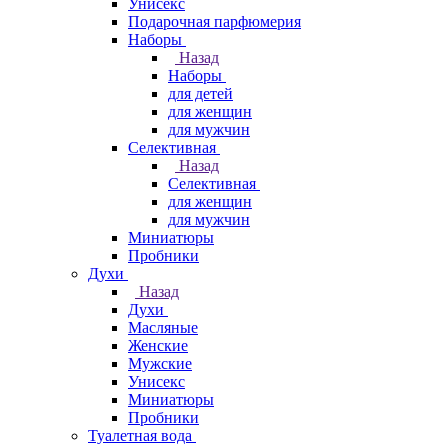
Унисекс
Подарочная парфюмерия
Наборы
Назад
Наборы
для детей
для женщин
для мужчин
Селективная
Назад
Селективная
для женщин
для мужчин
Миниатюры
Пробники
Духи
Назад
Духи
Масляные
Женские
Мужские
Унисекс
Миниатюры
Пробники
Туалетная вода