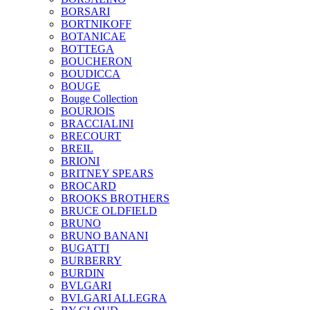
BORSARI
BORTNIKOFF
BOTANICAE
BOTTEGA
BOUCHERON
BOUDICCA
BOUGE
Bouge Collection
BOURJOIS
BRACCIALINI
BRECOURT
BREIL
BRIONI
BRITNEY SPEARS
BROCARD
BROOKS BROTHERS
BRUCE OLDFIELD
BRUNO
BRUNO BANANI
BUGATTI
BURBERRY
BURDIN
BVLGARI
BVLGARI ALLEGRA