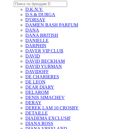
D.K.N.Y.
D.S.& DURGA
D'ORSAY
DAMIEN BASH PARFUM
DANA
DANA BRITISH
DANIELLE
DARPHIN
DAVER VIP CLUB
DAVID
DAVID BECKHAM
DAVID YURMAN
DAVIDOFF
DE CHARIERES
DE LEON
DEAR DIARY
DELAROM
DENIS SIMACHEV
DERAY
DEREK LAM 10 CROSBY
DETAILLE
DIADEMA EXCLUSIF
DIANA ROSS
DIANA VREELAND