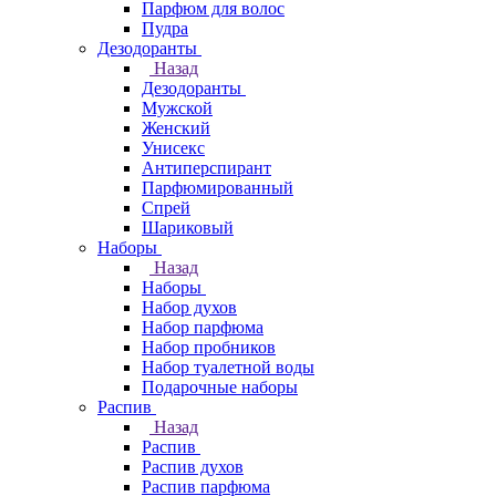
Парфюм для волос
Пудра
Дезодоранты
Назад
Дезодоранты
Мужской
Женский
Унисекс
Антиперспирант
Парфюмированный
Спрей
Шариковый
Наборы
Назад
Наборы
Набор духов
Набор парфюма
Набор пробников
Набор туалетной воды
Подарочные наборы
Распив
Назад
Распив
Распив духов
Распив парфюма