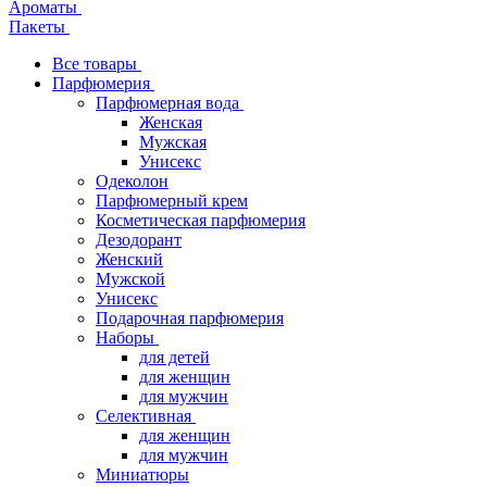
Ароматы
Пакеты
Все товары
Парфюмерия
Парфюмерная вода
Женская
Мужская
Унисекс
Одеколон
Парфюмерный крем
Косметическая парфюмерия
Дезодорант
Женский
Мужской
Унисекс
Подарочная парфюмерия
Наборы
для детей
для женщин
для мужчин
Селективная
для женщин
для мужчин
Миниатюры