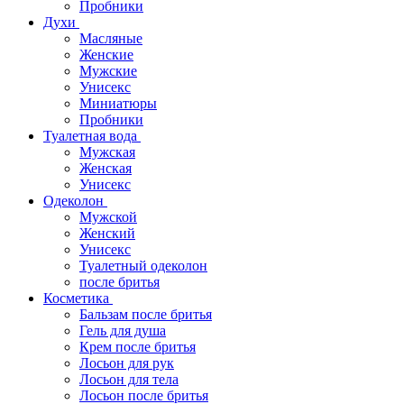
Пробники
Духи
Масляные
Женские
Мужские
Унисекс
Миниатюры
Пробники
Туалетная вода
Мужская
Женская
Унисекс
Одеколон
Мужской
Женский
Унисекс
Туалетный одеколон
после бритья
Косметика
Бальзам после бритья
Гель для душа
Крем после бритья
Лосьон для рук
Лосьон для тела
Лосьон после бритья