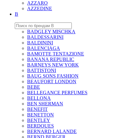
AZZARO
AZZEDINE
B
BADGLEY MISCHKA
BALDESSARINI
BALDININI
BALENCIAGA
BAMOTTE TENTAZIONE
BANANA REPUBLIC
BARNEYS NEW YORK
BATTISTONI
BAUG SONS FASHION
BEAUFORT LONDON
BEBE
BELLEGANCE PERFUMES
BELLONA
BEN SHERMAN
BENEFIT
BENETTON
BENTLEY
BERDOUES
BERNARD LALANDE
BERND BERGER