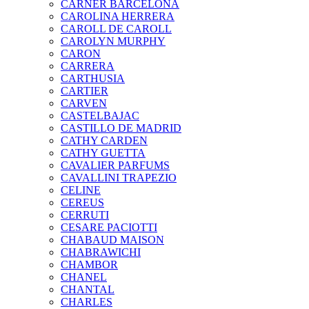
CARNER BARCELONA
CAROLINA HERRERA
CAROLL DE CAROLL
CAROLYN MURPHY
CARON
CARRERA
CARTHUSIA
CARTIER
CARVEN
CASTELBAJAC
CASTILLO DE MADRID
CATHY CARDEN
CATHY GUETTA
CAVALIER PARFUMS
CAVALLINI TRAPEZIO
CELINE
CEREUS
CERRUTI
CESARE PACIOTTI
CHABAUD MAISON
CHABRAWICHI
CHAMBOR
CHANEL
CHANTAL
CHARLES