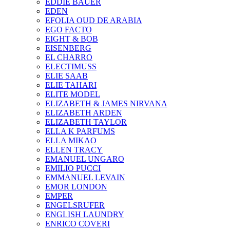
EDDIE BAUER
EDEN
EFOLIA OUD DE ARABIA
EGO FACTO
EIGHT & BOB
EISENBERG
EL CHARRO
ELECTIMUSS
ELIE SAAB
ELIE TAHARI
ELITE MODEL
ELIZABETH & JAMES NIRVANA
ELIZABETH ARDEN
ELIZABETH TAYLOR
ELLA K PARFUMS
ELLA MIKAO
ELLEN TRACY
EMANUEL UNGARO
EMILIO PUCCI
EMMANUEL LEVAIN
EMOR LONDON
EMPER
ENGELSRUFER
ENGLISH LAUNDRY
ENRICO COVERI