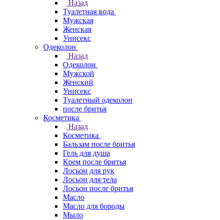
Назад
Туалетная вода
Мужская
Женская
Унисекс
Одеколон
Назад
Одеколон
Мужской
Женский
Унисекс
Туалетный одеколон
после бритья
Косметика
Назад
Косметика
Бальзам после бритья
Гель для душа
Крем после бритья
Лосьон для рук
Лосьон для тела
Лосьон после бритья
Масло
Масло для бороды
Мыло