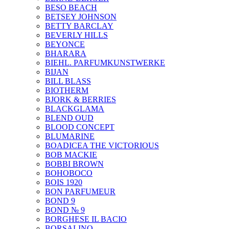
BESO BEACH
BETSEY JOHNSON
BETTY BARCLAY
BEVERLY HILLS
BEYONCE
BHARARA
BIEHL. PARFUMKUNSTWERKE
BIJAN
BILL BLASS
BIOTHERM
BJORK & BERRIES
BLACKGLAMA
BLEND OUD
BLOOD CONCEPT
BLUMARINE
BOADICEA THE VICTORIOUS
BOB MACKIE
BOBBI BROWN
BOHOBOCO
BOIS 1920
BON PARFUMEUR
BOND 9
BOND № 9
BORGHESE IL BACIO
BORSALINO