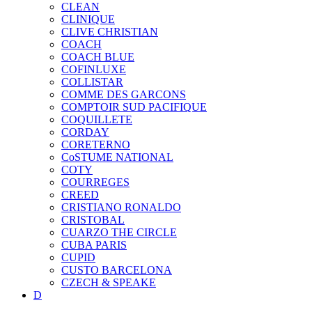
CLEAN
CLINIQUE
CLIVE CHRISTIAN
COACH
COACH BLUE
COFINLUXE
COLLISTAR
COMME DES GARCONS
COMPTOIR SUD PACIFIQUE
COQUILLETE
CORDAY
CORETERNO
CoSTUME NATIONAL
COTY
COURREGES
CREED
CRISTIANO RONALDO
CRISTOBAL
CUARZO THE CIRCLE
CUBA PARIS
CUPID
CUSTO BARCELONA
CZECH & SPEAKE
D