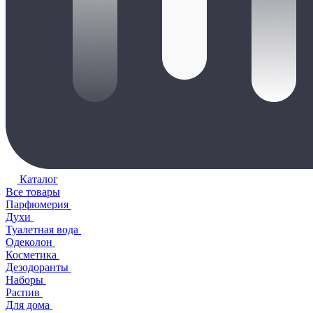
Каталог
Все товары
Парфюмерия
Духи
Туалетная вода
Одеколон
Косметика
Дезодоранты
Наборы
Распив
Для дома