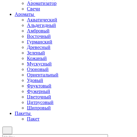
Ароматизатор
Свечи
Ароматы
Акватический
Альдегидный
Амбровый
Восточный
Гурманский
Древесный
Зеленый
Кожаный
Мускусный
Озоновый
Ориентальный
Удовый
Фруктовый
Фужерный
Цветочный
Цитрусовый
Шипровый
Пакеты
Пакет