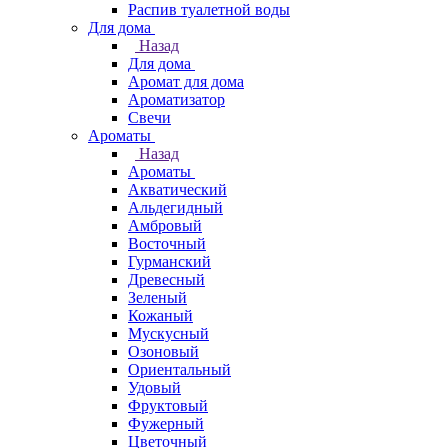
Распив туалетной воды
Для дома
Назад
Для дома
Аромат для дома
Ароматизатор
Свечи
Ароматы
Назад
Ароматы
Акватический
Альдегидный
Амбровый
Восточный
Гурманский
Древесный
Зеленый
Кожаный
Мускусный
Озоновый
Ориентальный
Удовый
Фруктовый
Фужерный
Цветочный