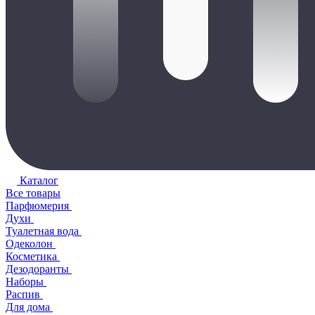
Каталог
Все товары
Парфюмерия
Духи
Туалетная вода
Одеколон
Косметика
Дезодоранты
Наборы
Распив
Для дома