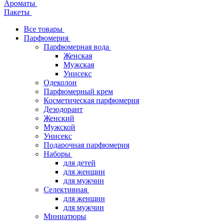
Ароматы
Пакеты
Все товары
Парфюмерия
Парфюмерная вода
Женская
Мужская
Унисекс
Одеколон
Парфюмерный крем
Косметическая парфюмерия
Дезодорант
Женский
Мужской
Унисекс
Подарочная парфюмерия
Наборы
для детей
для женщин
для мужчин
Селективная
для женщин
для мужчин
Миниатюры