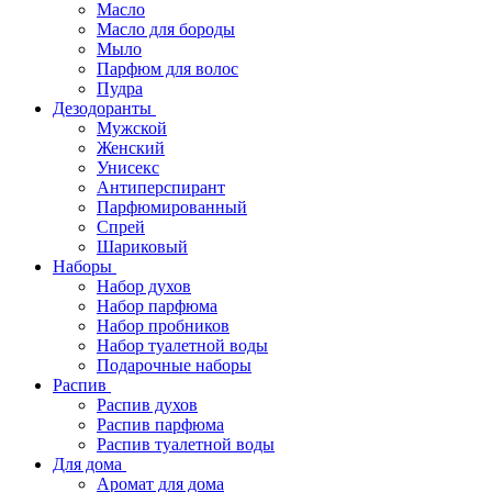
Масло
Масло для бороды
Мыло
Парфюм для волос
Пудра
Дезодоранты
Мужской
Женский
Унисекс
Антиперспирант
Парфюмированный
Спрей
Шариковый
Наборы
Набор духов
Набор парфюма
Набор пробников
Набор туалетной воды
Подарочные наборы
Распив
Распив духов
Распив парфюма
Распив туалетной воды
Для дома
Аромат для дома