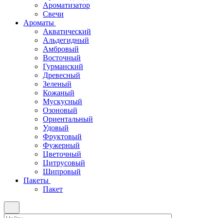
Ароматизатор
Свечи
Ароматы
Акватический
Альдегидный
Амбровый
Восточный
Гурманский
Древесный
Зеленый
Кожаный
Мускусный
Озоновый
Ориентальный
Удовый
Фруктовый
Фужерный
Цветочный
Цитрусовый
Шипровый
Пакеты
Пакет