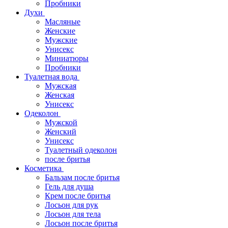
Пробники
Духи
Масляные
Женские
Мужские
Унисекс
Миниатюры
Пробники
Туалетная вода
Мужская
Женская
Унисекс
Одеколон
Мужской
Женский
Унисекс
Туалетный одеколон
после бритья
Косметика
Бальзам после бритья
Гель для душа
Крем после бритья
Лосьон для рук
Лосьон для тела
Лосьон после бритья