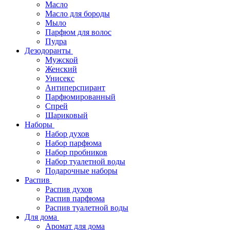
Масло
Масло для бороды
Мыло
Парфюм для волос
Пудра
Дезодоранты
Мужской
Женский
Унисекс
Антиперспирант
Парфюмированный
Спрей
Шариковый
Наборы
Набор духов
Набор парфюма
Набор пробников
Набор туалетной воды
Подарочные наборы
Распив
Распив духов
Распив парфюма
Распив туалетной воды
Для дома
Аромат для дома