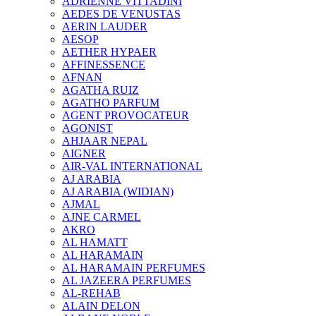
ADRIENNE VITTADINI
AEDES DE VENUSTAS
AERIN LAUDER
AESOP
AETHER HYPAER
AFFINESSENCE
AFNAN
AGATHA RUIZ
AGATHO PARFUM
AGENT PROVOCATEUR
AGONIST
AHJAAR NEPAL
AIGNER
AIR-VAL INTERNATIONAL
AJ ARABIA
AJ ARABIA (WIDIAN)
AJMAL
AJNE CARMEL
AKRO
AL HAMATT
AL HARAMAIN
AL HARAMAIN PERFUMES
AL JAZEERA PERFUMES
AL-REHAB
ALAIN DELON