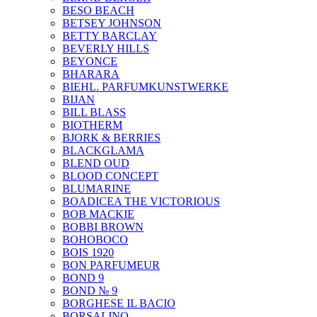
BESO BEACH
BETSEY JOHNSON
BETTY BARCLAY
BEVERLY HILLS
BEYONCE
BHARARA
BIEHL. PARFUMKUNSTWERKE
BIJAN
BILL BLASS
BIOTHERM
BJORK & BERRIES
BLACKGLAMA
BLEND OUD
BLOOD CONCEPT
BLUMARINE
BOADICEA THE VICTORIOUS
BOB MACKIE
BOBBI BROWN
BOHOBOCO
BOIS 1920
BON PARFUMEUR
BOND 9
BOND № 9
BORGHESE IL BACIO
BORSALINO