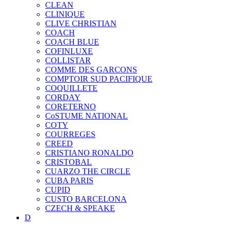
CLEAN
CLINIQUE
CLIVE CHRISTIAN
COACH
COACH BLUE
COFINLUXE
COLLISTAR
COMME DES GARCONS
COMPTOIR SUD PACIFIQUE
COQUILLETE
CORDAY
CORETERNO
CoSTUME NATIONAL
COTY
COURREGES
CREED
CRISTIANO RONALDO
CRISTOBAL
CUARZO THE CIRCLE
CUBA PARIS
CUPID
CUSTO BARCELONA
CZECH & SPEAKE
D