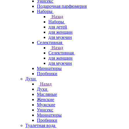
Унисекс
Подарочная парфюмерия
Наборы
Назад
Наборы
для детей
для женщин
для мужчин
Селективная
Назад
Селективная
для женщин
для мужчин
Миниатюры
Пробники
Духи
Назад
Духи
Масляные
Женские
Мужские
Унисекс
Миниатюры
Пробники
Туалетная вода