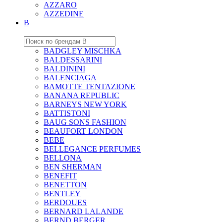
AZZARO
AZZEDINE
B
BADGLEY MISCHKA
BALDESSARINI
BALDININI
BALENCIAGA
BAMOTTE TENTAZIONE
BANANA REPUBLIC
BARNEYS NEW YORK
BATTISTONI
BAUG SONS FASHION
BEAUFORT LONDON
BEBE
BELLEGANCE PERFUMES
BELLONA
BEN SHERMAN
BENEFIT
BENETTON
BENTLEY
BERDOUES
BERNARD LALANDE
BERND BERGER