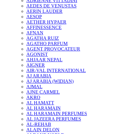
ADRIENNE VITTADINI
AEDES DE VENUSTAS
AERIN LAUDER
AESOP
AETHER HYPAER
AFFINESSENCE
AFNAN
AGATHA RUIZ
AGATHO PARFUM
AGENT PROVOCATEUR
AGONIST
AHJAAR NEPAL
AIGNER
AIR-VAL INTERNATIONAL
AJ ARABIA
AJ ARABIA (WIDIAN)
AJMAL
AJNE CARMEL
AKRO
AL HAMATT
AL HARAMAIN
AL HARAMAIN PERFUMES
AL JAZEERA PERFUMES
AL-REHAB
ALAIN DELON