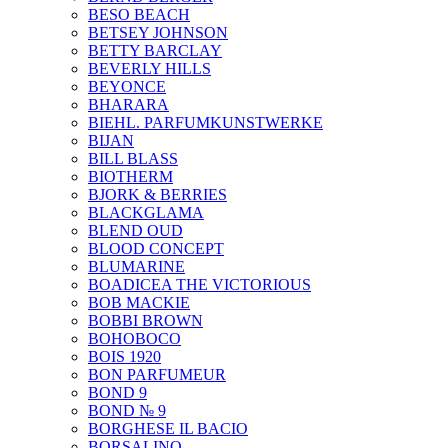
BESO BEACH
BETSEY JOHNSON
BETTY BARCLAY
BEVERLY HILLS
BEYONCE
BHARARA
BIEHL. PARFUMKUNSTWERKE
BIJAN
BILL BLASS
BIOTHERM
BJORK & BERRIES
BLACKGLAMA
BLEND OUD
BLOOD CONCEPT
BLUMARINE
BOADICEA THE VICTORIOUS
BOB MACKIE
BOBBI BROWN
BOHOBOCO
BOIS 1920
BON PARFUMEUR
BOND 9
BOND № 9
BORGHESE IL BACIO
BORSALINO