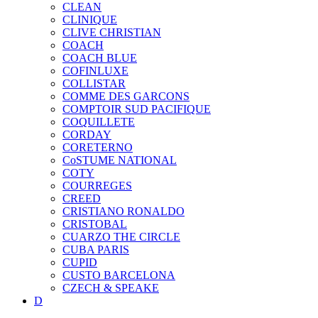
CLEAN
CLINIQUE
CLIVE CHRISTIAN
COACH
COACH BLUE
COFINLUXE
COLLISTAR
COMME DES GARCONS
COMPTOIR SUD PACIFIQUE
COQUILLETE
CORDAY
CORETERNO
CoSTUME NATIONAL
COTY
COURREGES
CREED
CRISTIANO RONALDO
CRISTOBAL
CUARZO THE CIRCLE
CUBA PARIS
CUPID
CUSTO BARCELONA
CZECH & SPEAKE
D