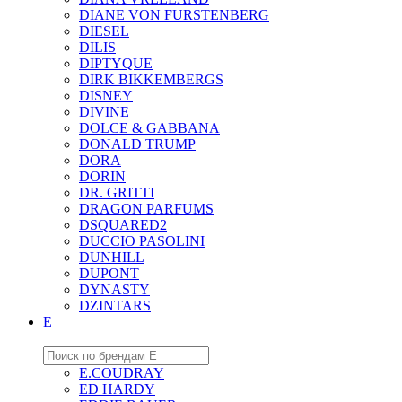
DIANE VON FURSTENBERG
DIESEL
DILIS
DIPTYQUE
DIRK BIKKEMBERGS
DISNEY
DIVINE
DOLCE & GABBANA
DONALD TRUMP
DORA
DORIN
DR. GRITTI
DRAGON PARFUMS
DSQUARED2
DUCCIO PASOLINI
DUNHILL
DUPONT
DYNASTY
DZINTARS
E
E.COUDRAY
ED HARDY