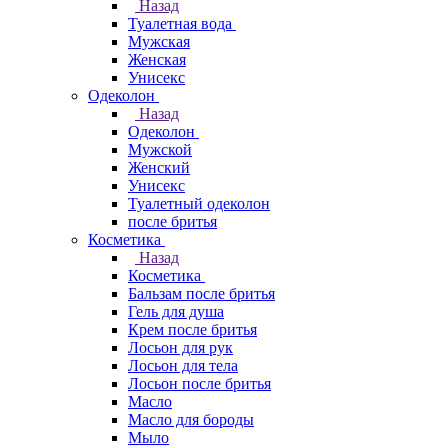
Назад
Туалетная вода
Мужская
Женская
Унисекс
Одеколон
Назад
Одеколон
Мужской
Женский
Унисекс
Туалетный одеколон
после бритья
Косметика
Назад
Косметика
Бальзам после бритья
Гель для душа
Крем после бритья
Лосьон для рук
Лосьон для тела
Лосьон после бритья
Масло
Масло для бороды
Мыло