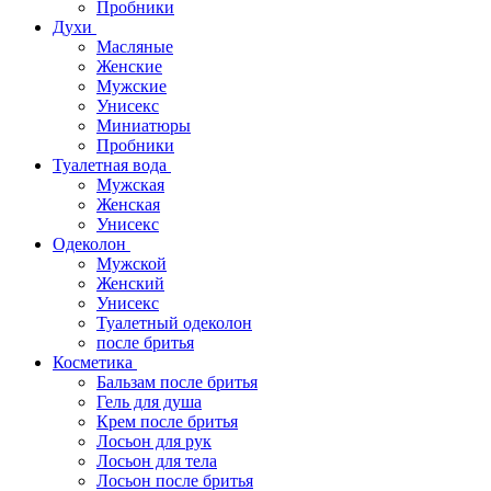
Пробники
Духи
Масляные
Женские
Мужские
Унисекс
Миниатюры
Пробники
Туалетная вода
Мужская
Женская
Унисекс
Одеколон
Мужской
Женский
Унисекс
Туалетный одеколон
после бритья
Косметика
Бальзам после бритья
Гель для душа
Крем после бритья
Лосьон для рук
Лосьон для тела
Лосьон после бритья