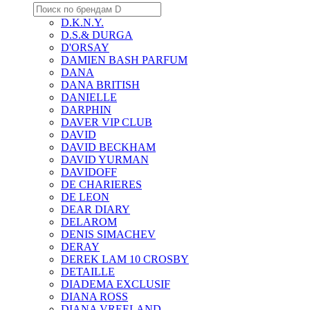
D.K.N.Y.
D.S.& DURGA
D'ORSAY
DAMIEN BASH PARFUM
DANA
DANA BRITISH
DANIELLE
DARPHIN
DAVER VIP CLUB
DAVID
DAVID BECKHAM
DAVID YURMAN
DAVIDOFF
DE CHARIERES
DE LEON
DEAR DIARY
DELAROM
DENIS SIMACHEV
DERAY
DEREK LAM 10 CROSBY
DETAILLE
DIADEMA EXCLUSIF
DIANA ROSS
DIANA VREELAND