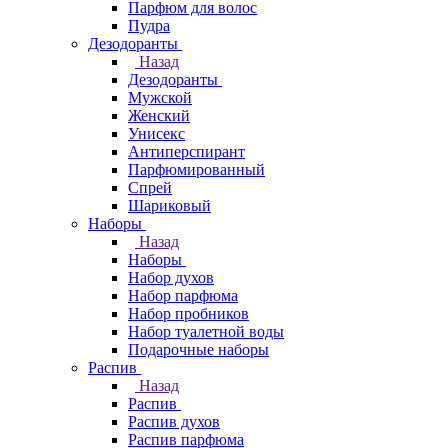
Парфюм для волос
Пудра
Дезодоранты
Назад
Дезодоранты
Мужской
Женский
Унисекс
Антиперспирант
Парфюмированный
Спрей
Шариковый
Наборы
Назад
Наборы
Набор духов
Набор парфюма
Набор пробников
Набор туалетной воды
Подарочные наборы
Распив
Назад
Распив
Распив духов
Распив парфюма