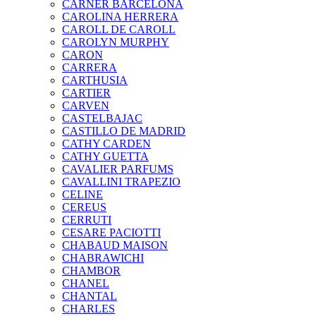
CARNER BARCELONA
CAROLINA HERRERA
CAROLL DE CAROLL
CAROLYN MURPHY
CARON
CARRERA
CARTHUSIA
CARTIER
CARVEN
CASTELBAJAC
CASTILLO DE MADRID
CATHY CARDEN
CATHY GUETTA
CAVALIER PARFUMS
CAVALLINI TRAPEZIO
CELINE
CEREUS
CERRUTI
CESARE PACIOTTI
CHABAUD MAISON
CHABRAWICHI
CHAMBOR
CHANEL
CHANTAL
CHARLES