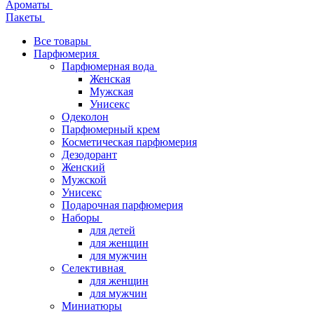
Ароматы
Пакеты
Все товары
Парфюмерия
Парфюмерная вода
Женская
Мужская
Унисекс
Одеколон
Парфюмерный крем
Косметическая парфюмерия
Дезодорант
Женский
Мужской
Унисекс
Подарочная парфюмерия
Наборы
для детей
для женщин
для мужчин
Селективная
для женщин
для мужчин
Миниатюры