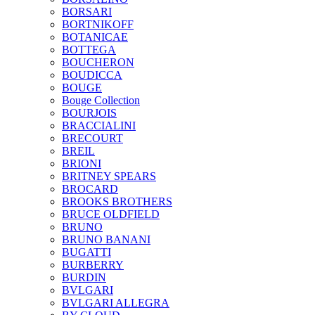
BORSARI
BORTNIKOFF
BOTANICAE
BOTTEGA
BOUCHERON
BOUDICCA
BOUGE
Bouge Collection
BOURJOIS
BRACCIALINI
BRECOURT
BREIL
BRIONI
BRITNEY SPEARS
BROCARD
BROOKS BROTHERS
BRUCE OLDFIELD
BRUNO
BRUNO BANANI
BUGATTI
BURBERRY
BURDIN
BVLGARI
BVLGARI ALLEGRA