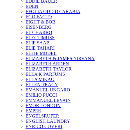
EDDIE BAUER
EDEN
EFOLIA OUD DE ARABIA
EGO FACTO
EIGHT & BOB
EISENBERG
EL CHARRO
ELECTIMUSS
ELIE SAAB
ELIE TAHARI
ELITE MODEL
ELIZABETH & JAMES NIRVANA
ELIZABETH ARDEN
ELIZABETH TAYLOR
ELLA K PARFUMS
ELLA MIKAO
ELLEN TRACY
EMANUEL UNGARO
EMILIO PUCCI
EMMANUEL LEVAIN
EMOR LONDON
EMPER
ENGELSRUFER
ENGLISH LAUNDRY
ENRICO COVERI