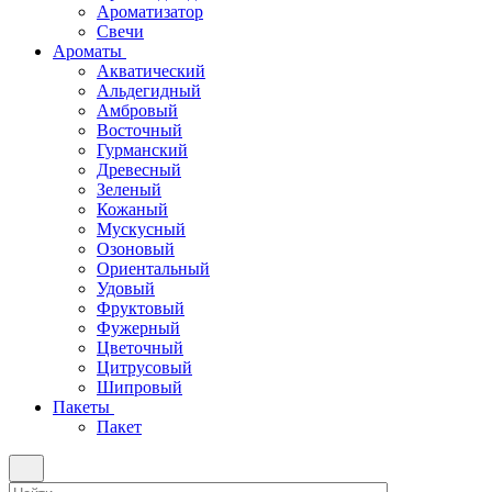
Ароматизатор
Свечи
Ароматы
Акватический
Альдегидный
Амбровый
Восточный
Гурманский
Древесный
Зеленый
Кожаный
Мускусный
Озоновый
Ориентальный
Удовый
Фруктовый
Фужерный
Цветочный
Цитрусовый
Шипровый
Пакеты
Пакет