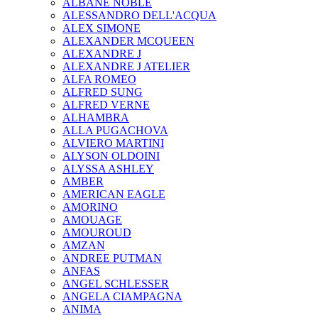
ALBANE NOBLE
ALESSANDRO DELL'ACQUA
ALEX SIMONE
ALEXANDER MCQUEEN
ALEXANDRE J
ALEXANDRE J ATELIER
ALFA ROMEO
ALFRED SUNG
ALFRED VERNE
ALHAMBRA
ALLA PUGACHOVA
ALVIERO MARTINI
ALYSON OLDOINI
ALYSSA ASHLEY
AMBER
AMERICAN EAGLE
AMORINO
AMOUAGE
AMOUROUD
AMZAN
ANDREE PUTMAN
ANFAS
ANGEL SCHLESSER
ANGELA CIAMPAGNA
ANIMA