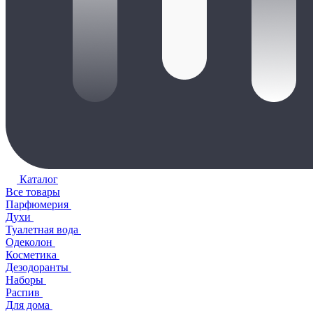
Каталог
Все товары
Парфюмерия
Духи
Туалетная вода
Одеколон
Косметика
Дезодоранты
Наборы
Распив
Для дома