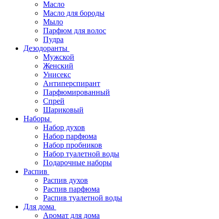
Масло
Масло для бороды
Мыло
Парфюм для волос
Пудра
Дезодоранты
Мужской
Женский
Унисекс
Антиперспирант
Парфюмированный
Спрей
Шариковый
Наборы
Набор духов
Набор парфюма
Набор пробников
Набор туалетной воды
Подарочные наборы
Распив
Распив духов
Распив парфюма
Распив туалетной воды
Для дома
Аромат для дома