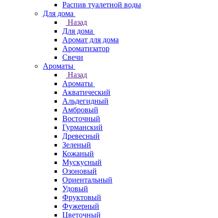
Распив туалетной воды
Для дома
Назад
Для дома
Аромат для дома
Ароматизатор
Свечи
Ароматы
Назад
Ароматы
Акватический
Альдегидный
Амбровый
Восточный
Гурманский
Древесный
Зеленый
Кожаный
Мускусный
Озоновый
Ориентальный
Удовый
Фруктовый
Фужерный
Цветочный