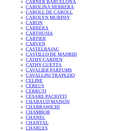
CARNER BARCELONA
CAROLINA HERRERA
CAROLL DE CAROLL
CAROLYN MURPHY
CARON
CARRERA
CARTHUSIA
CARTIER
CARVEN
CASTELBAJAC
CASTILLO DE MADRID
CATHY CARDEN
CATHY GUETTA
CAVALIER PARFUMS
CAVALLINI TRAPEZIO
CELINE
CEREUS
CERRUTI
CESARE PACIOTTI
CHABAUD MAISON
CHABRAWICHI
CHAMBOR
CHANEL
CHANTAL
CHARLES