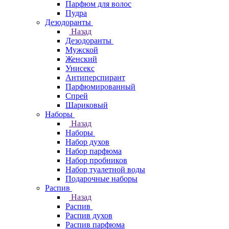
Парфюм для волос
Пудра
Дезодоранты
Назад
Дезодоранты
Мужской
Женский
Унисекс
Антиперспирант
Парфюмированный
Спрей
Шариковый
Наборы
Назад
Наборы
Набор духов
Набор парфюма
Набор пробников
Набор туалетной воды
Подарочные наборы
Распив
Назад
Распив
Распив духов
Распив парфюма