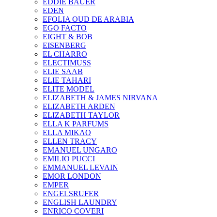
EDDIE BAUER
EDEN
EFOLIA OUD DE ARABIA
EGO FACTO
EIGHT & BOB
EISENBERG
EL CHARRO
ELECTIMUSS
ELIE SAAB
ELIE TAHARI
ELITE MODEL
ELIZABETH & JAMES NIRVANA
ELIZABETH ARDEN
ELIZABETH TAYLOR
ELLA K PARFUMS
ELLA MIKAO
ELLEN TRACY
EMANUEL UNGARO
EMILIO PUCCI
EMMANUEL LEVAIN
EMOR LONDON
EMPER
ENGELSRUFER
ENGLISH LAUNDRY
ENRICO COVERI