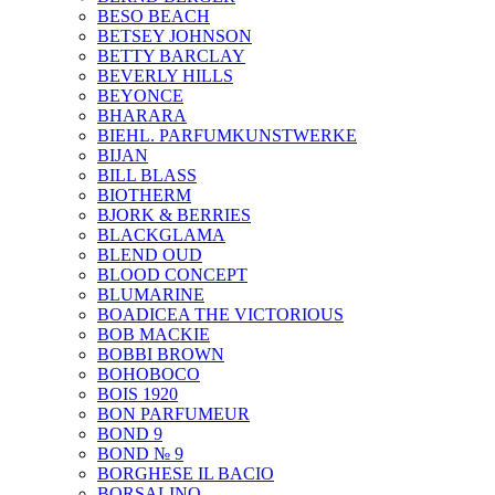
BESO BEACH
BETSEY JOHNSON
BETTY BARCLAY
BEVERLY HILLS
BEYONCE
BHARARA
BIEHL. PARFUMKUNSTWERKE
BIJAN
BILL BLASS
BIOTHERM
BJORK & BERRIES
BLACKGLAMA
BLEND OUD
BLOOD CONCEPT
BLUMARINE
BOADICEA THE VICTORIOUS
BOB MACKIE
BOBBI BROWN
BOHOBOCO
BOIS 1920
BON PARFUMEUR
BOND 9
BOND № 9
BORGHESE IL BACIO
BORSALINO