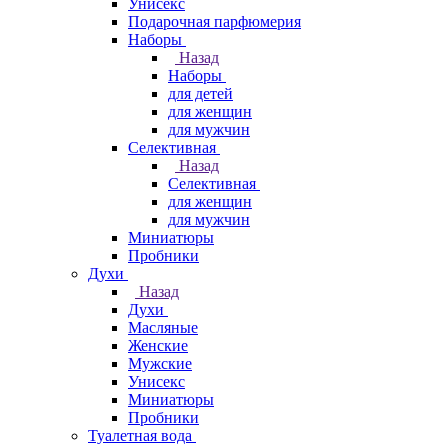
Унисекс
Подарочная парфюмерия
Наборы
Назад
Наборы
для детей
для женщин
для мужчин
Селективная
Назад
Селективная
для женщин
для мужчин
Миниатюры
Пробники
Духи
Назад
Духи
Масляные
Женские
Мужские
Унисекс
Миниатюры
Пробники
Туалетная вода