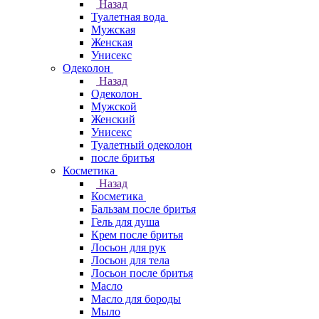
Назад
Туалетная вода
Мужская
Женская
Унисекс
Одеколон
Назад
Одеколон
Мужской
Женский
Унисекс
Туалетный одеколон
после бритья
Косметика
Назад
Косметика
Бальзам после бритья
Гель для душа
Крем после бритья
Лосьон для рук
Лосьон для тела
Лосьон после бритья
Масло
Масло для бороды
Мыло