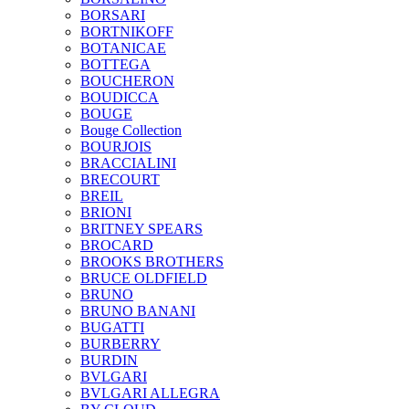
BORSARI
BORTNIKOFF
BOTANICAE
BOTTEGA
BOUCHERON
BOUDICCA
BOUGE
Bouge Collection
BOURJOIS
BRACCIALINI
BRECOURT
BREIL
BRIONI
BRITNEY SPEARS
BROCARD
BROOKS BROTHERS
BRUCE OLDFIELD
BRUNO
BRUNO BANANI
BUGATTI
BURBERRY
BURDIN
BVLGARI
BVLGARI ALLEGRA