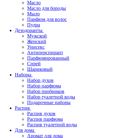
Масло
Масло для бороды
Мыло
Парфюм для волос
Пудра
Дезодоранты
Мужской
Женский
Унисекс
Антиперспирант
Парфюмированный
Спрей
Шариковый
Наборы
Набор духов
Набор парфюма
Набор пробников
Набор туалетной воды
Подарочные наборы
Распив
Распив духов
Распив парфюма
Распив туалетной воды
Для дома
Аромат для дома