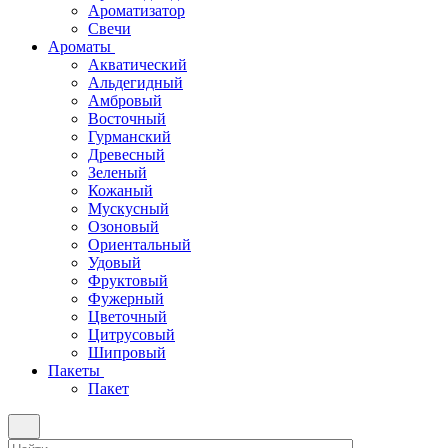
Ароматизатор
Свечи
Ароматы
Акватический
Альдегидный
Амбровый
Восточный
Гурманский
Древесный
Зеленый
Кожаный
Мускусный
Озоновый
Ориентальный
Удовый
Фруктовый
Фужерный
Цветочный
Цитрусовый
Шипровый
Пакеты
Пакет