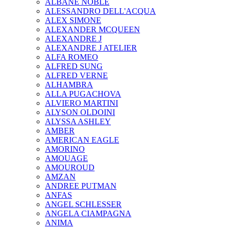
ALBANE NOBLE
ALESSANDRO DELL'ACQUA
ALEX SIMONE
ALEXANDER MCQUEEN
ALEXANDRE J
ALEXANDRE J ATELIER
ALFA ROMEO
ALFRED SUNG
ALFRED VERNE
ALHAMBRA
ALLA PUGACHOVA
ALVIERO MARTINI
ALYSON OLDOINI
ALYSSA ASHLEY
AMBER
AMERICAN EAGLE
AMORINO
AMOUAGE
AMOUROUD
AMZAN
ANDREE PUTMAN
ANFAS
ANGEL SCHLESSER
ANGELA CIAMPAGNA
ANIMA