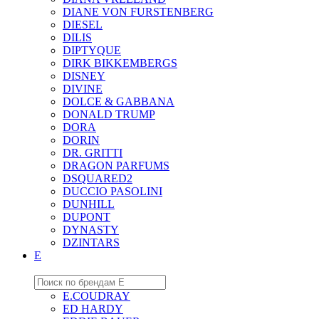
DIANE VON FURSTENBERG
DIESEL
DILIS
DIPTYQUE
DIRK BIKKEMBERGS
DISNEY
DIVINE
DOLCE & GABBANA
DONALD TRUMP
DORA
DORIN
DR. GRITTI
DRAGON PARFUMS
DSQUARED2
DUCCIO PASOLINI
DUNHILL
DUPONT
DYNASTY
DZINTARS
E
E.COUDRAY
ED HARDY