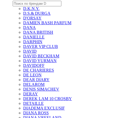
D.K.N.Y.
D.S.& DURGA
D'ORSAY
DAMIEN BASH PARFUM
DANA
DANA BRITISH
DANIELLE
DARPHIN
DAVER VIP CLUB
DAVID
DAVID BECKHAM
DAVID YURMAN
DAVIDOFF
DE CHARIERES
DE LEON
DEAR DIARY
DELAROM
DENIS SIMACHEV
DERAY
DEREK LAM 10 CROSBY
DETAILLE
DIADEMA EXCLUSIF
DIANA ROSS
DIANA VREELAND