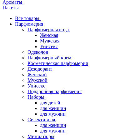
Ароматы
Пакеты
Все товары
Парфюмерия
Парфюмерная вода
Женская
Мужская
Унисекс
Одеколон
Парфюмерный крем
Косметическая парфюмерия
Дезодорант
Женский
Мужской
Унисекс
Подарочная парфюмерия
Наборы
для детей
для женщин
для мужчин
Селективная
для женщин
для мужчин
Миниатюры