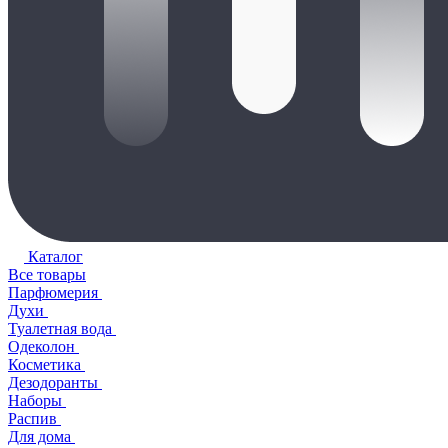
Каталог
Все товары
Парфюмерия
Духи
Туалетная вода
Одеколон
Косметика
Дезодоранты
Наборы
Распив
Для дома