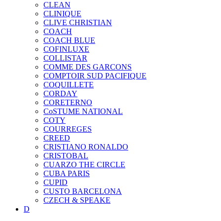
CLEAN
CLINIQUE
CLIVE CHRISTIAN
COACH
COACH BLUE
COFINLUXE
COLLISTAR
COMME DES GARCONS
COMPTOIR SUD PACIFIQUE
COQUILLETE
CORDAY
CORETERNO
CoSTUME NATIONAL
COTY
COURREGES
CREED
CRISTIANO RONALDO
CRISTOBAL
CUARZO THE CIRCLE
CUBA PARIS
CUPID
CUSTO BARCELONA
CZECH & SPEAKE
D