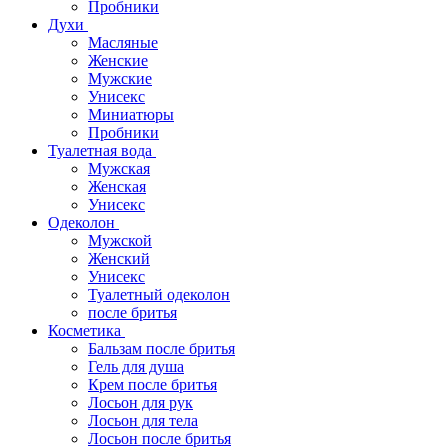
Пробники
Духи
Масляные
Женские
Мужские
Унисекс
Миниатюры
Пробники
Туалетная вода
Мужская
Женская
Унисекс
Одеколон
Мужской
Женский
Унисекс
Туалетный одеколон
после бритья
Косметика
Бальзам после бритья
Гель для душа
Крем после бритья
Лосьон для рук
Лосьон для тела
Лосьон после бритья