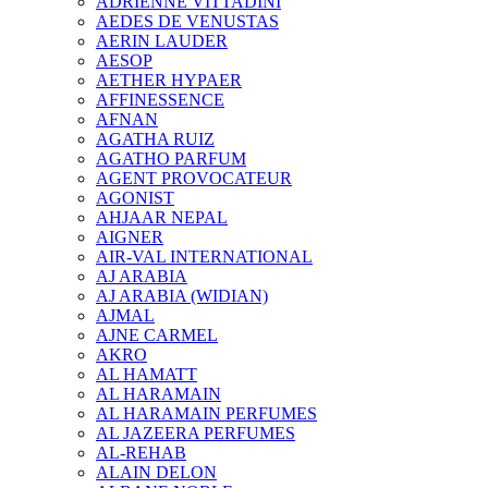
ADRIENNE VITTADINI
AEDES DE VENUSTAS
AERIN LAUDER
AESOP
AETHER HYPAER
AFFINESSENCE
AFNAN
AGATHA RUIZ
AGATHO PARFUM
AGENT PROVOCATEUR
AGONIST
AHJAAR NEPAL
AIGNER
AIR-VAL INTERNATIONAL
AJ ARABIA
AJ ARABIA (WIDIAN)
AJMAL
AJNE CARMEL
AKRO
AL HAMATT
AL HARAMAIN
AL HARAMAIN PERFUMES
AL JAZEERA PERFUMES
AL-REHAB
ALAIN DELON