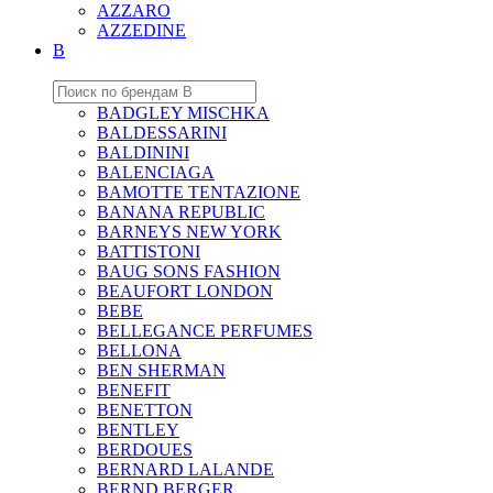
AZZARO
AZZEDINE
B
BADGLEY MISCHKA
BALDESSARINI
BALDININI
BALENCIAGA
BAMOTTE TENTAZIONE
BANANA REPUBLIC
BARNEYS NEW YORK
BATTISTONI
BAUG SONS FASHION
BEAUFORT LONDON
BEBE
BELLEGANCE PERFUMES
BELLONA
BEN SHERMAN
BENEFIT
BENETTON
BENTLEY
BERDOUES
BERNARD LALANDE
BERND BERGER