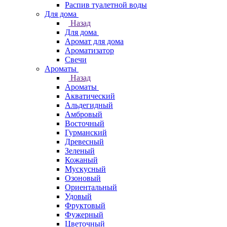
Распив туалетной воды
Для дома
Назад
Для дома
Аромат для дома
Ароматизатор
Свечи
Ароматы
Назад
Ароматы
Акватический
Альдегидный
Амбровый
Восточный
Гурманский
Древесный
Зеленый
Кожаный
Мускусный
Озоновый
Ориентальный
Удовый
Фруктовый
Фужерный
Цветочный