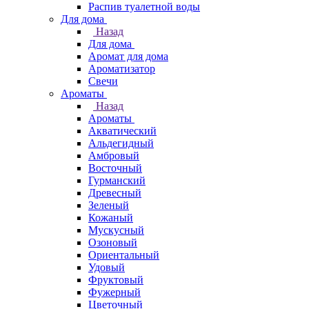
Распив туалетной воды
Для дома
Назад
Для дома
Аромат для дома
Ароматизатор
Свечи
Ароматы
Назад
Ароматы
Акватический
Альдегидный
Амбровый
Восточный
Гурманский
Древесный
Зеленый
Кожаный
Мускусный
Озоновый
Ориентальный
Удовый
Фруктовый
Фужерный
Цветочный