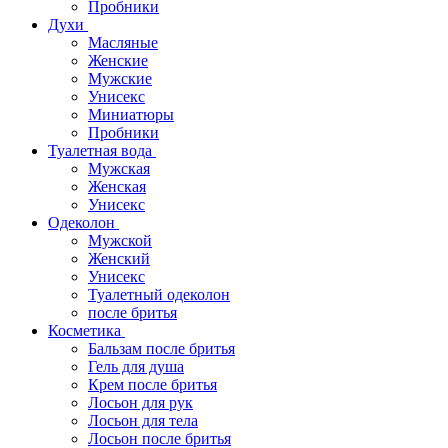
Пробники
Духи
Масляные
Женские
Мужские
Унисекс
Миниатюры
Пробники
Туалетная вода
Мужская
Женская
Унисекс
Одеколон
Мужской
Женский
Унисекс
Туалетный одеколон
после бритья
Косметика
Бальзам после бритья
Гель для душа
Крем после бритья
Лосьон для рук
Лосьон для тела
Лосьон после бритья