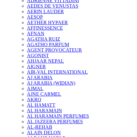
ADRIENNE VITTADINI
AEDES DE VENUSTAS
AERIN LAUDER
AESOP
AETHER HYPAER
AFFINESSENCE
AFNAN
AGATHA RUIZ
AGATHO PARFUM
AGENT PROVOCATEUR
AGONIST
AHJAAR NEPAL
AIGNER
AIR-VAL INTERNATIONAL
AJ ARABIA
AJ ARABIA (WIDIAN)
AJMAL
AJNE CARMEL
AKRO
AL HAMATT
AL HARAMAIN
AL HARAMAIN PERFUMES
AL JAZEERA PERFUMES
AL-REHAB
ALAIN DELON