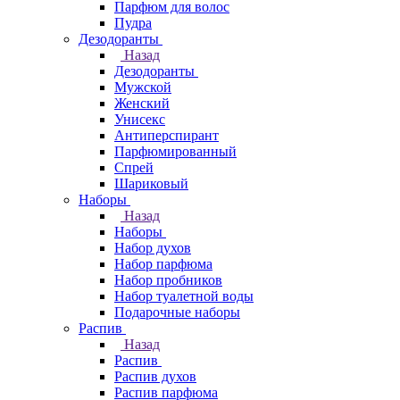
Парфюм для волос
Пудра
Дезодоранты
Назад
Дезодоранты
Мужской
Женский
Унисекс
Антиперспирант
Парфюмированный
Спрей
Шариковый
Наборы
Назад
Наборы
Набор духов
Набор парфюма
Набор пробников
Набор туалетной воды
Подарочные наборы
Распив
Назад
Распив
Распив духов
Распив парфюма