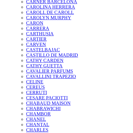
CARNER BARCELONA
CAROLINA HERRERA
CAROLL DE CAROLL
CAROLYN MURPHY
CARON
CARRERA
CARTHUSIA
CARTIER
CARVEN
CASTELBAJAC
CASTILLO DE MADRID
CATHY CARDEN
CATHY GUETTA
CAVALIER PARFUMS
CAVALLINI TRAPEZIO
CELINE
CEREUS
CERRUTI
CESARE PACIOTTI
CHABAUD MAISON
CHABRAWICHI
CHAMBOR
CHANEL
CHANTAL
CHARLES