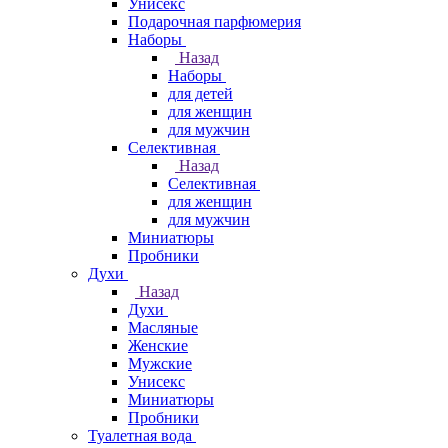
Унисекс
Подарочная парфюмерия
Наборы
Назад
Наборы
для детей
для женщин
для мужчин
Селективная
Назад
Селективная
для женщин
для мужчин
Миниатюры
Пробники
Духи
Назад
Духи
Масляные
Женские
Мужские
Унисекс
Миниатюры
Пробники
Туалетная вода