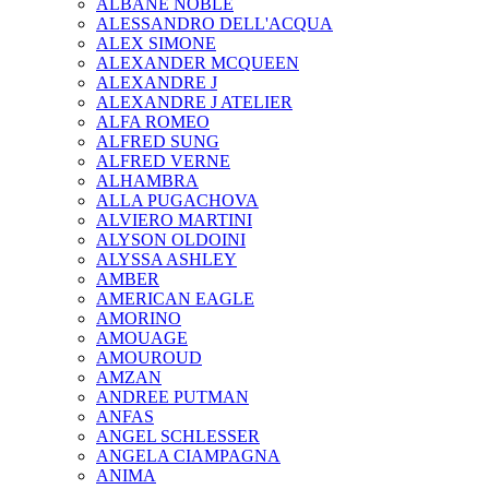
ALBANE NOBLE
ALESSANDRO DELL'ACQUA
ALEX SIMONE
ALEXANDER MCQUEEN
ALEXANDRE J
ALEXANDRE J ATELIER
ALFA ROMEO
ALFRED SUNG
ALFRED VERNE
ALHAMBRA
ALLA PUGACHOVA
ALVIERO MARTINI
ALYSON OLDOINI
ALYSSA ASHLEY
AMBER
AMERICAN EAGLE
AMORINO
AMOUAGE
AMOUROUD
AMZAN
ANDREE PUTMAN
ANFAS
ANGEL SCHLESSER
ANGELA CIAMPAGNA
ANIMA