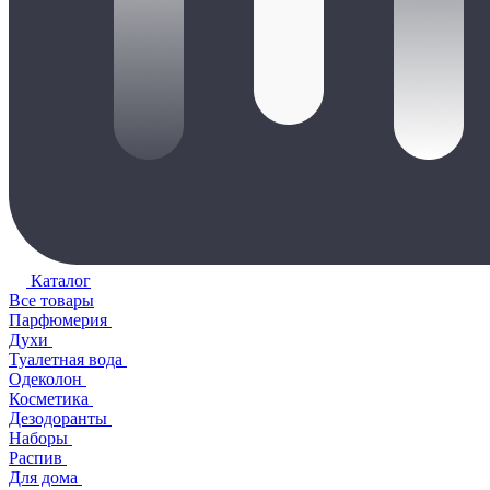
Каталог
Все товары
Парфюмерия
Духи
Туалетная вода
Одеколон
Косметика
Дезодоранты
Наборы
Распив
Для дома