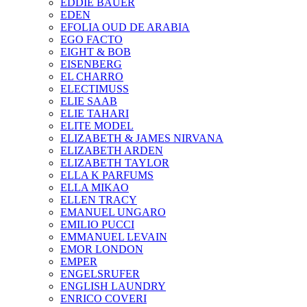
EDDIE BAUER
EDEN
EFOLIA OUD DE ARABIA
EGO FACTO
EIGHT & BOB
EISENBERG
EL CHARRO
ELECTIMUSS
ELIE SAAB
ELIE TAHARI
ELITE MODEL
ELIZABETH & JAMES NIRVANA
ELIZABETH ARDEN
ELIZABETH TAYLOR
ELLA K PARFUMS
ELLA MIKAO
ELLEN TRACY
EMANUEL UNGARO
EMILIO PUCCI
EMMANUEL LEVAIN
EMOR LONDON
EMPER
ENGELSRUFER
ENGLISH LAUNDRY
ENRICO COVERI