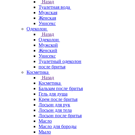
Назад
Туалетная вода
Мужская
Женская
Унисекс
Одеколон
Назад
Одеколон
Мужской
Женский
Унисекс
Туалетный одеколон
после бритья
Косметика
Назад
Косметика
Бальзам после бритья
Гель для душа
Крем после бритья
Лосьон для рук
Лосьон для тела
Лосьон после бритья
Масло
Масло для бороды
Мыло