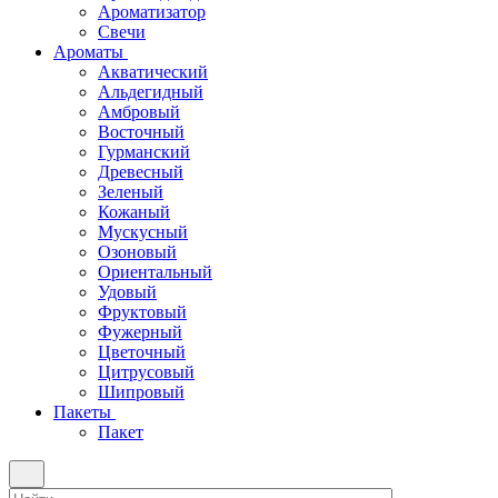
Ароматизатор
Свечи
Ароматы
Акватический
Альдегидный
Амбровый
Восточный
Гурманский
Древесный
Зеленый
Кожаный
Мускусный
Озоновый
Ориентальный
Удовый
Фруктовый
Фужерный
Цветочный
Цитрусовый
Шипровый
Пакеты
Пакет