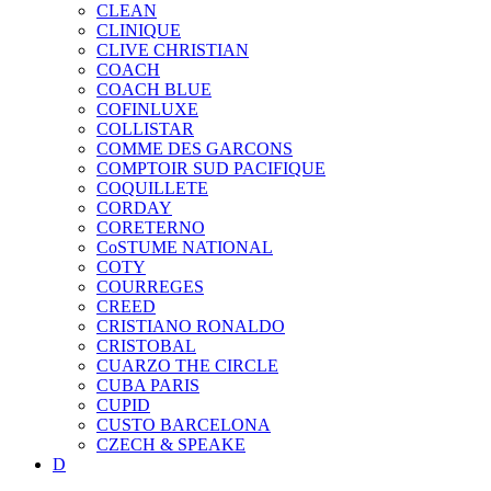
CLEAN
CLINIQUE
CLIVE CHRISTIAN
COACH
COACH BLUE
COFINLUXE
COLLISTAR
COMME DES GARCONS
COMPTOIR SUD PACIFIQUE
COQUILLETE
CORDAY
CORETERNO
CoSTUME NATIONAL
COTY
COURREGES
CREED
CRISTIANO RONALDO
CRISTOBAL
CUARZO THE CIRCLE
CUBA PARIS
CUPID
CUSTO BARCELONA
CZECH & SPEAKE
D