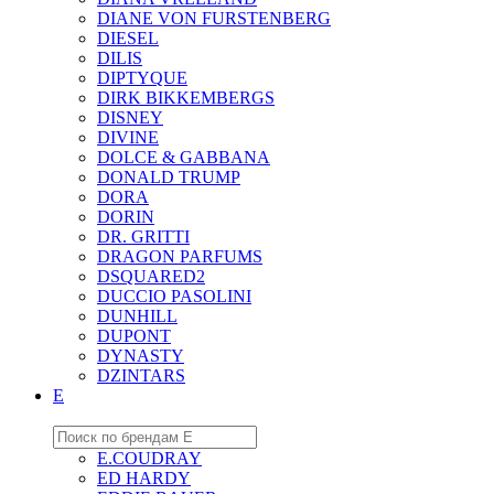
DIANE VON FURSTENBERG
DIESEL
DILIS
DIPTYQUE
DIRK BIKKEMBERGS
DISNEY
DIVINE
DOLCE & GABBANA
DONALD TRUMP
DORA
DORIN
DR. GRITTI
DRAGON PARFUMS
DSQUARED2
DUCCIO PASOLINI
DUNHILL
DUPONT
DYNASTY
DZINTARS
E
E.COUDRAY
ED HARDY