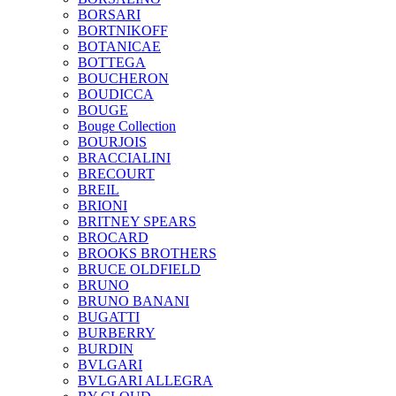
BORSARI
BORTNIKOFF
BOTANICAE
BOTTEGA
BOUCHERON
BOUDICCA
BOUGE
Bouge Collection
BOURJOIS
BRACCIALINI
BRECOURT
BREIL
BRIONI
BRITNEY SPEARS
BROCARD
BROOKS BROTHERS
BRUCE OLDFIELD
BRUNO
BRUNO BANANI
BUGATTI
BURBERRY
BURDIN
BVLGARI
BVLGARI ALLEGRA