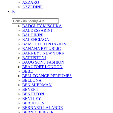
AZZARO
AZZEDINE
B
BADGLEY MISCHKA
BALDESSARINI
BALDININI
BALENCIAGA
BAMOTTE TENTAZIONE
BANANA REPUBLIC
BARNEYS NEW YORK
BATTISTONI
BAUG SONS FASHION
BEAUFORT LONDON
BEBE
BELLEGANCE PERFUMES
BELLONA
BEN SHERMAN
BENEFIT
BENETTON
BENTLEY
BERDOUES
BERNARD LALANDE
BERND BERGER