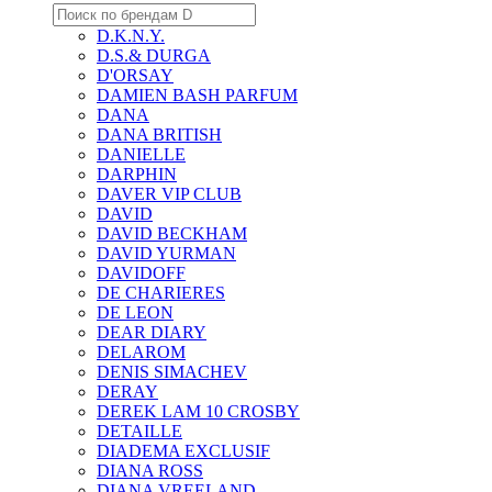
D.K.N.Y.
D.S.& DURGA
D'ORSAY
DAMIEN BASH PARFUM
DANA
DANA BRITISH
DANIELLE
DARPHIN
DAVER VIP CLUB
DAVID
DAVID BECKHAM
DAVID YURMAN
DAVIDOFF
DE CHARIERES
DE LEON
DEAR DIARY
DELAROM
DENIS SIMACHEV
DERAY
DEREK LAM 10 CROSBY
DETAILLE
DIADEMA EXCLUSIF
DIANA ROSS
DIANA VREELAND