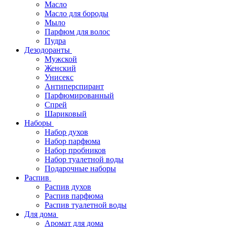
Масло
Масло для бороды
Мыло
Парфюм для волос
Пудра
Дезодоранты
Мужской
Женский
Унисекс
Антиперспирант
Парфюмированный
Спрей
Шариковый
Наборы
Набор духов
Набор парфюма
Набор пробников
Набор туалетной воды
Подарочные наборы
Распив
Распив духов
Распив парфюма
Распив туалетной воды
Для дома
Аромат для дома