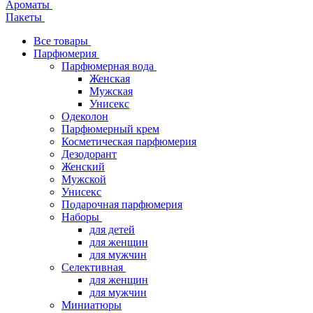
Ароматы
Пакеты
Все товары
Парфюмерия
Парфюмерная вода
Женская
Мужская
Унисекс
Одеколон
Парфюмерный крем
Косметическая парфюмерия
Дезодорант
Женский
Мужской
Унисекс
Подарочная парфюмерия
Наборы
для детей
для женщин
для мужчин
Селективная
для женщин
для мужчин
Миниатюры