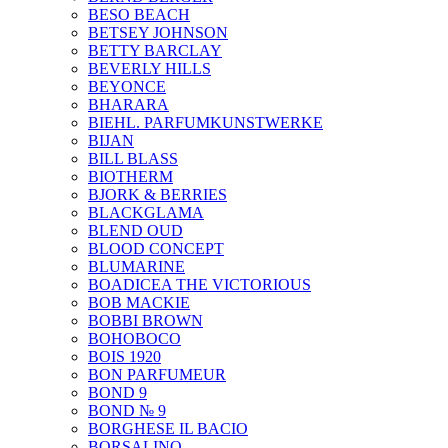
BESO BEACH
BETSEY JOHNSON
BETTY BARCLAY
BEVERLY HILLS
BEYONCE
BHARARA
BIEHL. PARFUMKUNSTWERKE
BIJAN
BILL BLASS
BIOTHERM
BJORK & BERRIES
BLACKGLAMA
BLEND OUD
BLOOD CONCEPT
BLUMARINE
BOADICEA THE VICTORIOUS
BOB MACKIE
BOBBI BROWN
BOHOBOCO
BOIS 1920
BON PARFUMEUR
BOND 9
BOND № 9
BORGHESE IL BACIO
BORSALINO