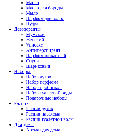
Масло
Масло для бороды
Мыло
Парфюм для волос
Пудра
Дезодоранты
Мужской
Женский
Унисекс
Антиперспирант
Парфюмированный
Спрей
Шариковый
Наборы
Набор духов
Набор парфюма
Набор пробников
Набор туалетной воды
Подарочные наборы
Распив
Распив духов
Распив парфюма
Распив туалетной воды
Для дома
Аромат для дома