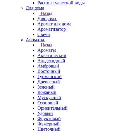
Распив туалетной воды
Для дома
Назад
Для дома
Аромат для дома
Ароматизатор
Свечи
Ароматы
Назад
Ароматы
Акватический
Альдегидный
Амбровый
Восточный
Гурманский
Древесный
Зеленый
Кожаный
Мускусный
Озоновый
Ориентальный
Удовый
Фруктовый
Фужерный
Цветочный