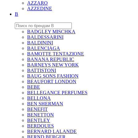
AZZARO
AZZEDINE
B
BADGLEY MISCHKA
BALDESSARINI
BALDININI
BALENCIAGA
BAMOTTE TENTAZIONE
BANANA REPUBLIC
BARNEYS NEW YORK
BATTISTONI
BAUG SONS FASHION
BEAUFORT LONDON
BEBE
BELLEGANCE PERFUMES
BELLONA
BEN SHERMAN
BENEFIT
BENETTON
BENTLEY
BERDOUES
BERNARD LALANDE
BERND BERGER