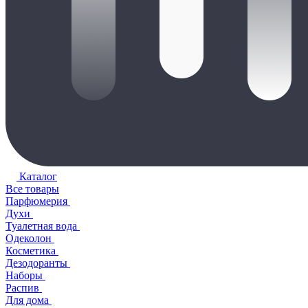
Каталог
Все товары
Парфюмерия
Духи
Туалетная вода
Одеколон
Косметика
Дезодоранты
Наборы
Распив
Для дома