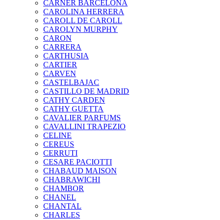
CARNER BARCELONA
CAROLINA HERRERA
CAROLL DE CAROLL
CAROLYN MURPHY
CARON
CARRERA
CARTHUSIA
CARTIER
CARVEN
CASTELBAJAC
CASTILLO DE MADRID
CATHY CARDEN
CATHY GUETTA
CAVALIER PARFUMS
CAVALLINI TRAPEZIO
CELINE
CEREUS
CERRUTI
CESARE PACIOTTI
CHABAUD MAISON
CHABRAWICHI
CHAMBOR
CHANEL
CHANTAL
CHARLES