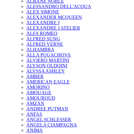
ALBANE NOBLE
ALESSANDRO DELL'ACQUA
ALEX SIMONE
ALEXANDER MCQUEEN
ALEXANDRE J
ALEXANDRE J ATELIER
ALFA ROMEO
ALFRED SUNG
ALFRED VERNE
ALHAMBRA
ALLA PUGACHOVA
ALVIERO MARTINI
ALYSON OLDOINI
ALYSSA ASHLEY
AMBER
AMERICAN EAGLE
AMORINO
AMOUAGE
AMOUROUD
AMZAN
ANDREE PUTMAN
ANFAS
ANGEL SCHLESSER
ANGELA CIAMPAGNA
ANIMA