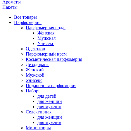
Ароматы
Пакеты
Все товары
Парфюмерия
Парфюмерная вода
Женская
Мужская
Унисекс
Одеколон
Парфюмерный крем
Косметическая парфюмерия
Дезодорант
Женский
Мужской
Унисекс
Подарочная парфюмерия
Наборы
для детей
для женщин
для мужчин
Селективная
для женщин
для мужчин
Миниатюры