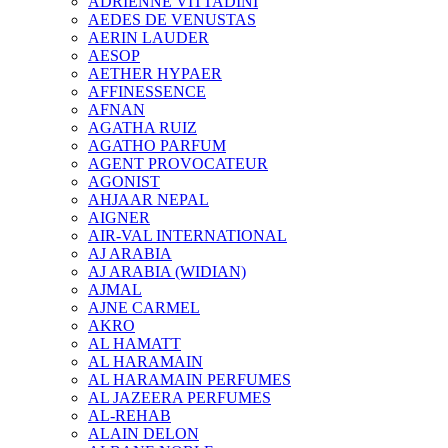
ADRIENNE VITTADINI
AEDES DE VENUSTAS
AERIN LAUDER
AESOP
AETHER HYPAER
AFFINESSENCE
AFNAN
AGATHA RUIZ
AGATHO PARFUM
AGENT PROVOCATEUR
AGONIST
AHJAAR NEPAL
AIGNER
AIR-VAL INTERNATIONAL
AJ ARABIA
AJ ARABIA (WIDIAN)
AJMAL
AJNE CARMEL
AKRO
AL HAMATT
AL HARAMAIN
AL HARAMAIN PERFUMES
AL JAZEERA PERFUMES
AL-REHAB
ALAIN DELON