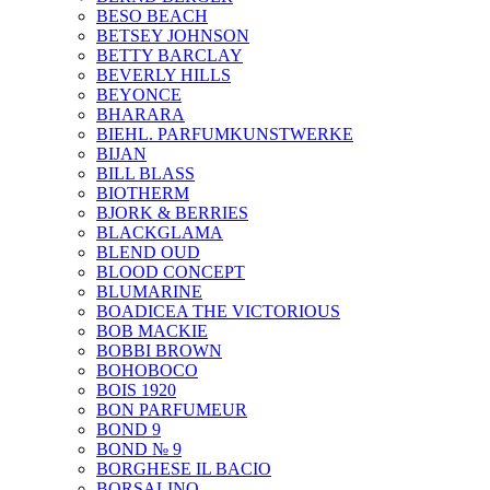
BESO BEACH
BETSEY JOHNSON
BETTY BARCLAY
BEVERLY HILLS
BEYONCE
BHARARA
BIEHL. PARFUMKUNSTWERKE
BIJAN
BILL BLASS
BIOTHERM
BJORK & BERRIES
BLACKGLAMA
BLEND OUD
BLOOD CONCEPT
BLUMARINE
BOADICEA THE VICTORIOUS
BOB MACKIE
BOBBI BROWN
BOHOBOCO
BOIS 1920
BON PARFUMEUR
BOND 9
BOND № 9
BORGHESE IL BACIO
BORSALINO