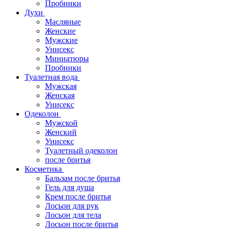
Пробники
Духи
Масляные
Женские
Мужские
Унисекс
Миниатюры
Пробники
Туалетная вода
Мужская
Женская
Унисекс
Одеколон
Мужской
Женский
Унисекс
Туалетный одеколон
после бритья
Косметика
Бальзам после бритья
Гель для душа
Крем после бритья
Лосьон для рук
Лосьон для тела
Лосьон после бритья