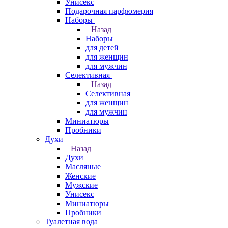
Унисекс
Подарочная парфюмерия
Наборы
Назад
Наборы
для детей
для женщин
для мужчин
Селективная
Назад
Селективная
для женщин
для мужчин
Миниатюры
Пробники
Духи
Назад
Духи
Масляные
Женские
Мужские
Унисекс
Миниатюры
Пробники
Туалетная вода