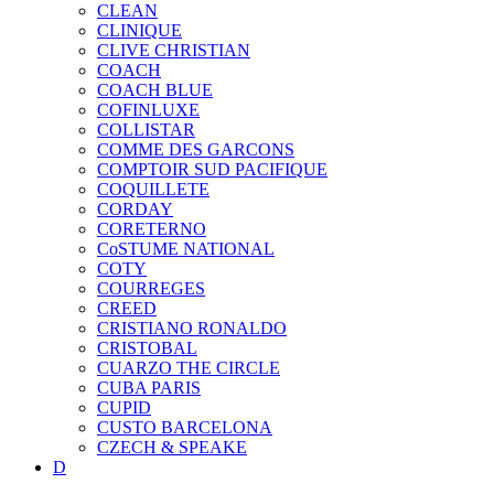
CLEAN
CLINIQUE
CLIVE CHRISTIAN
COACH
COACH BLUE
COFINLUXE
COLLISTAR
COMME DES GARCONS
COMPTOIR SUD PACIFIQUE
COQUILLETE
CORDAY
CORETERNO
CoSTUME NATIONAL
COTY
COURREGES
CREED
CRISTIANO RONALDO
CRISTOBAL
CUARZO THE CIRCLE
CUBA PARIS
CUPID
CUSTO BARCELONA
CZECH & SPEAKE
D