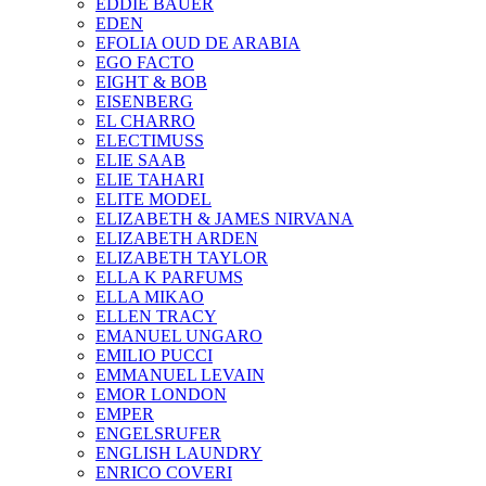
EDDIE BAUER
EDEN
EFOLIA OUD DE ARABIA
EGO FACTO
EIGHT & BOB
EISENBERG
EL CHARRO
ELECTIMUSS
ELIE SAAB
ELIE TAHARI
ELITE MODEL
ELIZABETH & JAMES NIRVANA
ELIZABETH ARDEN
ELIZABETH TAYLOR
ELLA K PARFUMS
ELLA MIKAO
ELLEN TRACY
EMANUEL UNGARO
EMILIO PUCCI
EMMANUEL LEVAIN
EMOR LONDON
EMPER
ENGELSRUFER
ENGLISH LAUNDRY
ENRICO COVERI