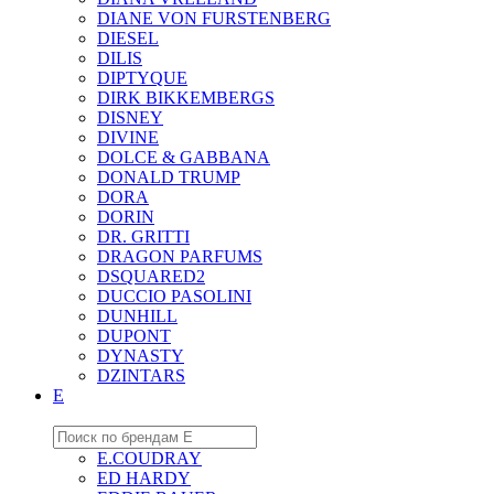
DIANE VON FURSTENBERG
DIESEL
DILIS
DIPTYQUE
DIRK BIKKEMBERGS
DISNEY
DIVINE
DOLCE & GABBANA
DONALD TRUMP
DORA
DORIN
DR. GRITTI
DRAGON PARFUMS
DSQUARED2
DUCCIO PASOLINI
DUNHILL
DUPONT
DYNASTY
DZINTARS
E
E.COUDRAY
ED HARDY