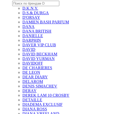
D.K.N.Y.
D.S.& DURGA
D'ORSAY
DAMIEN BASH PARFUM
DANA
DANA BRITISH
DANIELLE
DARPHIN
DAVER VIP CLUB
DAVID
DAVID BECKHAM
DAVID YURMAN
DAVIDOFF
DE CHARIERES
DE LEON
DEAR DIARY
DELAROM
DENIS SIMACHEV
DERAY
DEREK LAM 10 CROSBY
DETAILLE
DIADEMA EXCLUSIF
DIANA ROSS
DIANA VREELAND