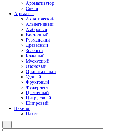
Ароматизатор
Свечи
Ароматы
Акватический
Альдегидный
Амбровый
Восточный
Гурманский
Древесный
Зеленый
Кожаный
Мускусный
Озоновый
Ориентальный
Удовый
Фруктовый
Фужерный
Цветочный
Цитрусовый
Шипровый
Пакеты
Пакет