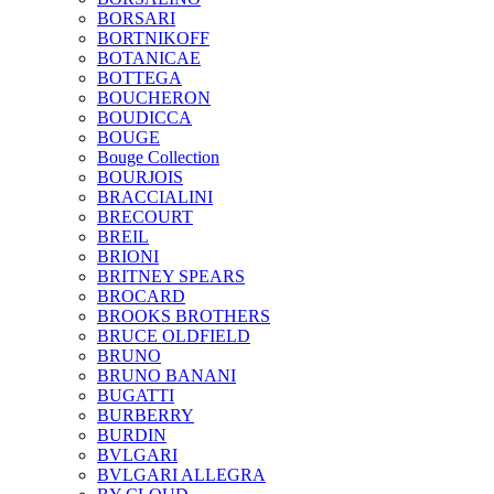
BORSARI
BORTNIKOFF
BOTANICAE
BOTTEGA
BOUCHERON
BOUDICCA
BOUGE
Bouge Collection
BOURJOIS
BRACCIALINI
BRECOURT
BREIL
BRIONI
BRITNEY SPEARS
BROCARD
BROOKS BROTHERS
BRUCE OLDFIELD
BRUNO
BRUNO BANANI
BUGATTI
BURBERRY
BURDIN
BVLGARI
BVLGARI ALLEGRA