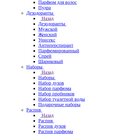
Парфюм для волос
Пудра
Дезодоранты
Назад
Дезодоранты
Мужской
Женский
Унисекс
Антиперспирант
Парфюмированный
Спрей
Шариковый
Наборы
Назад
Наборы
Набор духов
Набор парфюма
Набор пробников
Набор туалетной воды
Подарочные наборы
Распив
Назад
Распив
Распив духов
Распив парфюма