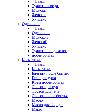
Назад
Туалетная вода
Мужская
Женская
Унисекс
Одеколон
Назад
Одеколон
Мужской
Женский
Унисекс
Туалетный одеколон
после бритья
Косметика
Назад
Косметика
Бальзам после бритья
Гель для душа
Крем после бритья
Лосьон для рук
Лосьон для тела
Лосьон после бритья
Масло
Масло для бороды
Мыло