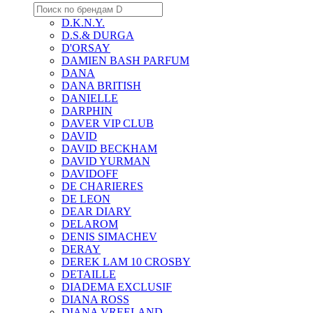
D.K.N.Y.
D.S.& DURGA
D'ORSAY
DAMIEN BASH PARFUM
DANA
DANA BRITISH
DANIELLE
DARPHIN
DAVER VIP CLUB
DAVID
DAVID BECKHAM
DAVID YURMAN
DAVIDOFF
DE CHARIERES
DE LEON
DEAR DIARY
DELAROM
DENIS SIMACHEV
DERAY
DEREK LAM 10 CROSBY
DETAILLE
DIADEMA EXCLUSIF
DIANA ROSS
DIANA VREELAND