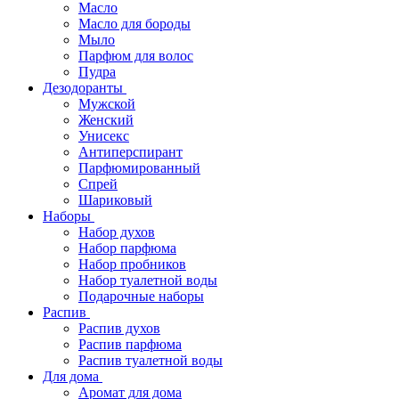
Масло
Масло для бороды
Мыло
Парфюм для волос
Пудра
Дезодоранты
Мужской
Женский
Унисекс
Антиперспирант
Парфюмированный
Спрей
Шариковый
Наборы
Набор духов
Набор парфюма
Набор пробников
Набор туалетной воды
Подарочные наборы
Распив
Распив духов
Распив парфюма
Распив туалетной воды
Для дома
Аромат для дома