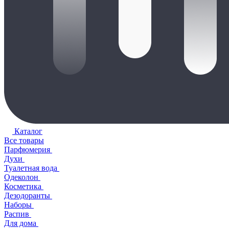
Каталог
Все товары
Парфюмерия
Духи
Туалетная вода
Одеколон
Косметика
Дезодоранты
Наборы
Распив
Для дома