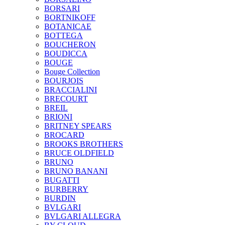
BORSARI
BORTNIKOFF
BOTANICAE
BOTTEGA
BOUCHERON
BOUDICCA
BOUGE
Bouge Collection
BOURJOIS
BRACCIALINI
BRECOURT
BREIL
BRIONI
BRITNEY SPEARS
BROCARD
BROOKS BROTHERS
BRUCE OLDFIELD
BRUNO
BRUNO BANANI
BUGATTI
BURBERRY
BURDIN
BVLGARI
BVLGARI ALLEGRA