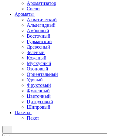
Ароматизатор
Свечи
Ароматы
Акватический
Альдегидный
Амбровый
Восточный
Гурманский
Древесный
Зеленый
Кожаный
Мускусный
Озоновый
Ориентальный
Удовый
Фруктовый
Фужерный
Цветочный
Цитрусовый
Шипровый
Пакеты
Пакет