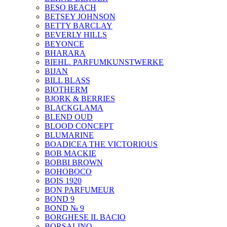
BESO BEACH
BETSEY JOHNSON
BETTY BARCLAY
BEVERLY HILLS
BEYONCE
BHARARA
BIEHL. PARFUMKUNSTWERKE
BIJAN
BILL BLASS
BIOTHERM
BJORK & BERRIES
BLACKGLAMA
BLEND OUD
BLOOD CONCEPT
BLUMARINE
BOADICEA THE VICTORIOUS
BOB MACKIE
BOBBI BROWN
BOHOBOCO
BOIS 1920
BON PARFUMEUR
BOND 9
BOND № 9
BORGHESE IL BACIO
BORSALINO