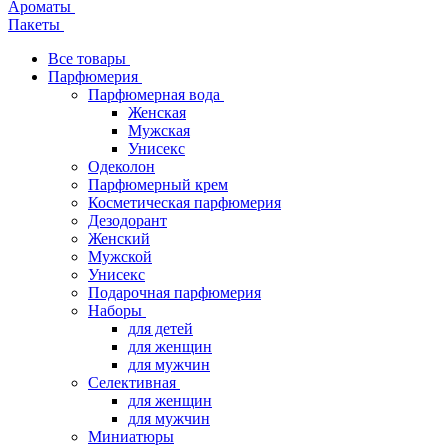
Ароматы
Пакеты
Все товары
Парфюмерия
Парфюмерная вода
Женская
Мужская
Унисекс
Одеколон
Парфюмерный крем
Косметическая парфюмерия
Дезодорант
Женский
Мужской
Унисекс
Подарочная парфюмерия
Наборы
для детей
для женщин
для мужчин
Селективная
для женщин
для мужчин
Миниатюры