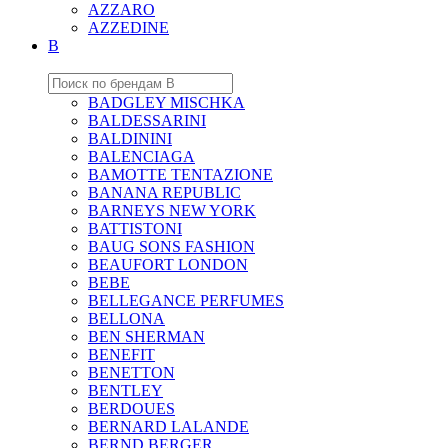
AZZARO
AZZEDINE
B
BADGLEY MISCHKA
BALDESSARINI
BALDININI
BALENCIAGA
BAMOTTE TENTAZIONE
BANANA REPUBLIC
BARNEYS NEW YORK
BATTISTONI
BAUG SONS FASHION
BEAUFORT LONDON
BEBE
BELLEGANCE PERFUMES
BELLONA
BEN SHERMAN
BENEFIT
BENETTON
BENTLEY
BERDOUES
BERNARD LALANDE
BERND BERGER