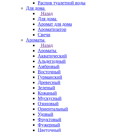
Распив туалетной воды
Для дома
Назад
Для дома
Аромат для дома
Ароматизатор
Свечи
Ароматы
Назад
Ароматы
Акватический
Альдегидный
Амбровый
Восточный
Гурманский
Древесный
Зеленый
Кожаный
Мускусный
Озоновый
Ориентальный
Удовый
Фруктовый
Фужерный
Цветочный