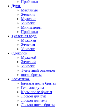
Пробники
Духи
Масляные
Женские
Мужские
Унисекс
Миниатюры
Пробники
Туалетная вода
Мужская
Женская
Унисекс
Одеколон
Мужской
Женский
Унисекс
Туалетный одеколон
после бритья
Косметика
Бальзам после бритья
Гель для душа
Крем после бритья
Лосьон для рук
Лосьон для тела
Лосьон после бритья