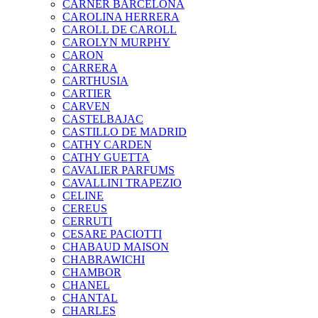
CARNER BARCELONA
CAROLINA HERRERA
CAROLL DE CAROLL
CAROLYN MURPHY
CARON
CARRERA
CARTHUSIA
CARTIER
CARVEN
CASTELBAJAC
CASTILLO DE MADRID
CATHY CARDEN
CATHY GUETTA
CAVALIER PARFUMS
CAVALLINI TRAPEZIO
CELINE
CEREUS
CERRUTI
CESARE PACIOTTI
CHABAUD MAISON
CHABRAWICHI
CHAMBOR
CHANEL
CHANTAL
CHARLES