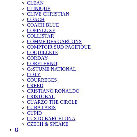
CLEAN
CLINIQUE
CLIVE CHRISTIAN
COACH
COACH BLUE
COFINLUXE
COLLISTAR
COMME DES GARCONS
COMPTOIR SUD PACIFIQUE
COQUILLETE
CORDAY
CORETERNO
CoSTUME NATIONAL
COTY
COURREGES
CREED
CRISTIANO RONALDO
CRISTOBAL
CUARZO THE CIRCLE
CUBA PARIS
CUPID
CUSTO BARCELONA
CZECH & SPEAKE
D