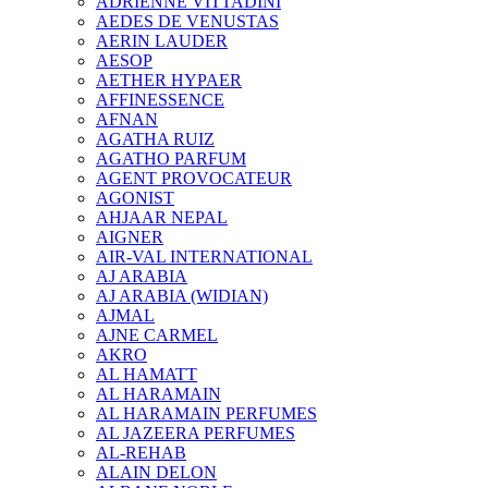
ADRIENNE VITTADINI
AEDES DE VENUSTAS
AERIN LAUDER
AESOP
AETHER HYPAER
AFFINESSENCE
AFNAN
AGATHA RUIZ
AGATHO PARFUM
AGENT PROVOCATEUR
AGONIST
AHJAAR NEPAL
AIGNER
AIR-VAL INTERNATIONAL
AJ ARABIA
AJ ARABIA (WIDIAN)
AJMAL
AJNE CARMEL
AKRO
AL HAMATT
AL HARAMAIN
AL HARAMAIN PERFUMES
AL JAZEERA PERFUMES
AL-REHAB
ALAIN DELON