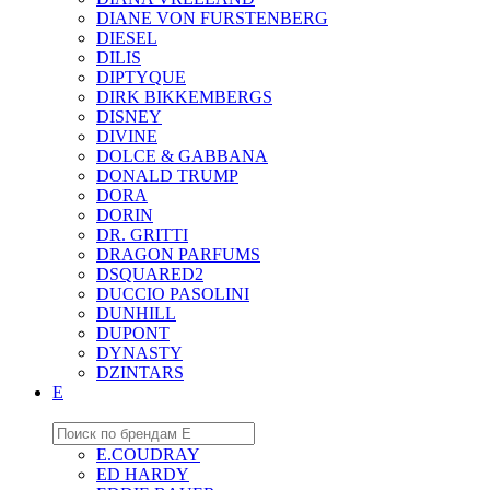
DIANE VON FURSTENBERG
DIESEL
DILIS
DIPTYQUE
DIRK BIKKEMBERGS
DISNEY
DIVINE
DOLCE & GABBANA
DONALD TRUMP
DORA
DORIN
DR. GRITTI
DRAGON PARFUMS
DSQUARED2
DUCCIO PASOLINI
DUNHILL
DUPONT
DYNASTY
DZINTARS
E
E.COUDRAY
ED HARDY