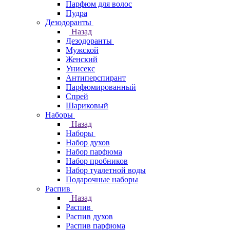
Парфюм для волос
Пудра
Дезодоранты
Назад
Дезодоранты
Мужской
Женский
Унисекс
Антиперспирант
Парфюмированный
Спрей
Шариковый
Наборы
Назад
Наборы
Набор духов
Набор парфюма
Набор пробников
Набор туалетной воды
Подарочные наборы
Распив
Назад
Распив
Распив духов
Распив парфюма