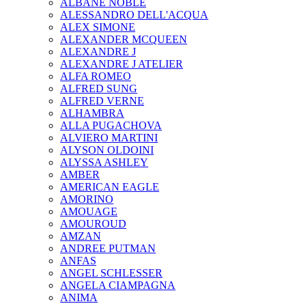
ALBANE NOBLE
ALESSANDRO DELL'ACQUA
ALEX SIMONE
ALEXANDER MCQUEEN
ALEXANDRE J
ALEXANDRE J ATELIER
ALFA ROMEO
ALFRED SUNG
ALFRED VERNE
ALHAMBRA
ALLA PUGACHOVA
ALVIERO MARTINI
ALYSON OLDOINI
ALYSSA ASHLEY
AMBER
AMERICAN EAGLE
AMORINO
AMOUAGE
AMOUROUD
AMZAN
ANDREE PUTMAN
ANFAS
ANGEL SCHLESSER
ANGELA CIAMPAGNA
ANIMA