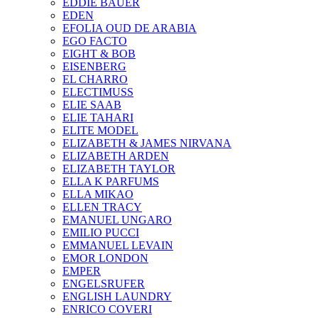
EDDIE BAUER
EDEN
EFOLIA OUD DE ARABIA
EGO FACTO
EIGHT & BOB
EISENBERG
EL CHARRO
ELECTIMUSS
ELIE SAAB
ELIE TAHARI
ELITE MODEL
ELIZABETH & JAMES NIRVANA
ELIZABETH ARDEN
ELIZABETH TAYLOR
ELLA K PARFUMS
ELLA MIKAO
ELLEN TRACY
EMANUEL UNGARO
EMILIO PUCCI
EMMANUEL LEVAIN
EMOR LONDON
EMPER
ENGELSRUFER
ENGLISH LAUNDRY
ENRICO COVERI