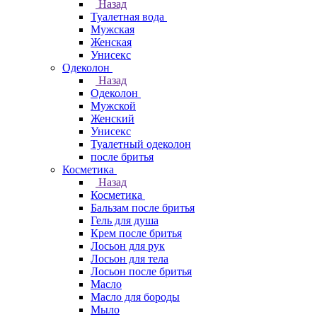
Назад
Туалетная вода
Мужская
Женская
Унисекс
Одеколон
Назад
Одеколон
Мужской
Женский
Унисекс
Туалетный одеколон
после бритья
Косметика
Назад
Косметика
Бальзам после бритья
Гель для душа
Крем после бритья
Лосьон для рук
Лосьон для тела
Лосьон после бритья
Масло
Масло для бороды
Мыло