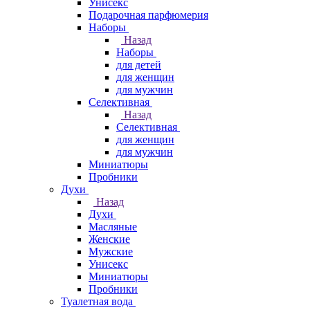
Унисекс
Подарочная парфюмерия
Наборы
Назад
Наборы
для детей
для женщин
для мужчин
Селективная
Назад
Селективная
для женщин
для мужчин
Миниатюры
Пробники
Духи
Назад
Духи
Масляные
Женские
Мужские
Унисекс
Миниатюры
Пробники
Туалетная вода