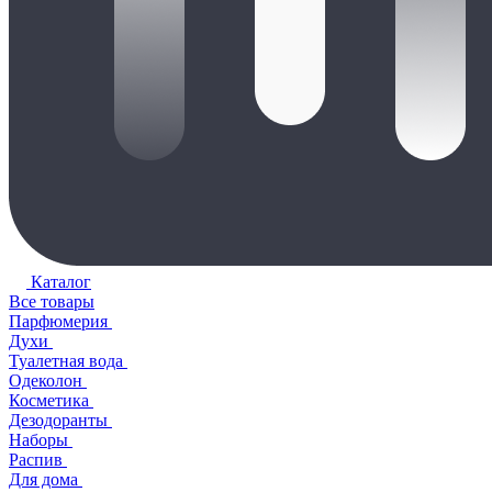
Каталог
Все товары
Парфюмерия
Духи
Туалетная вода
Одеколон
Косметика
Дезодоранты
Наборы
Распив
Для дома