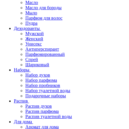
Масло
Масло для бороды
Мыло
Парфюм для волос
Пудра
Дезодоранты
Мужской
Женский
Унисекс
Антиперспирант
Парфюмированный
Спрей
Шариковый
Наборы
Набор духов
Набор парфюма
Набор пробников
Набор туалетной воды
Подарочные наборы
Распив
Распив духов
Распив парфюма
Распив туалетной воды
Для дома
Аромат для дома