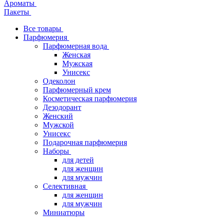
Ароматы
Пакеты
Все товары
Парфюмерия
Парфюмерная вода
Женская
Мужская
Унисекс
Одеколон
Парфюмерный крем
Косметическая парфюмерия
Дезодорант
Женский
Мужской
Унисекс
Подарочная парфюмерия
Наборы
для детей
для женщин
для мужчин
Селективная
для женщин
для мужчин
Миниатюры