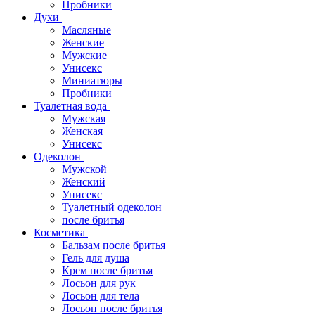
Пробники
Духи
Масляные
Женские
Мужские
Унисекс
Миниатюры
Пробники
Туалетная вода
Мужская
Женская
Унисекс
Одеколон
Мужской
Женский
Унисекс
Туалетный одеколон
после бритья
Косметика
Бальзам после бритья
Гель для душа
Крем после бритья
Лосьон для рук
Лосьон для тела
Лосьон после бритья