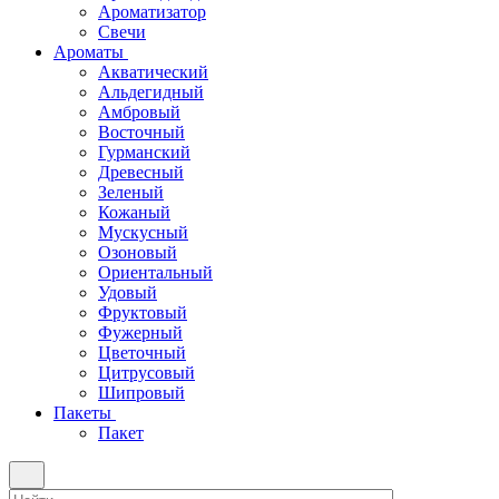
Ароматизатор
Свечи
Ароматы
Акватический
Альдегидный
Амбровый
Восточный
Гурманский
Древесный
Зеленый
Кожаный
Мускусный
Озоновый
Ориентальный
Удовый
Фруктовый
Фужерный
Цветочный
Цитрусовый
Шипровый
Пакеты
Пакет