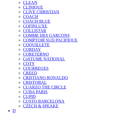
CLEAN
CLINIQUE
CLIVE CHRISTIAN
COACH
COACH BLUE
COFINLUXE
COLLISTAR
COMME DES GARCONS
COMPTOIR SUD PACIFIQUE
COQUILLETE
CORDAY
CORETERNO
CoSTUME NATIONAL
COTY
COURREGES
CREED
CRISTIANO RONALDO
CRISTOBAL
CUARZO THE CIRCLE
CUBA PARIS
CUPID
CUSTO BARCELONA
CZECH & SPEAKE
D