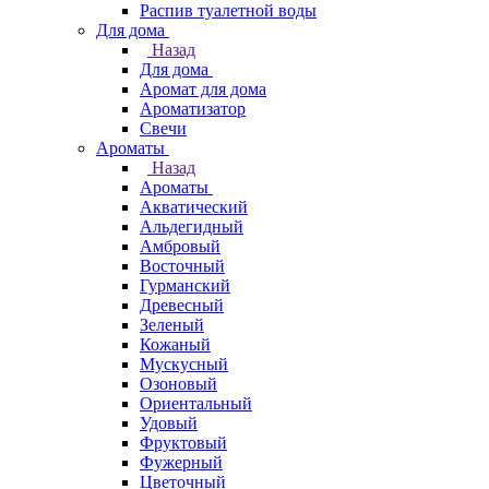
Распив туалетной воды
Для дома
Назад
Для дома
Аромат для дома
Ароматизатор
Свечи
Ароматы
Назад
Ароматы
Акватический
Альдегидный
Амбровый
Восточный
Гурманский
Древесный
Зеленый
Кожаный
Мускусный
Озоновый
Ориентальный
Удовый
Фруктовый
Фужерный
Цветочный