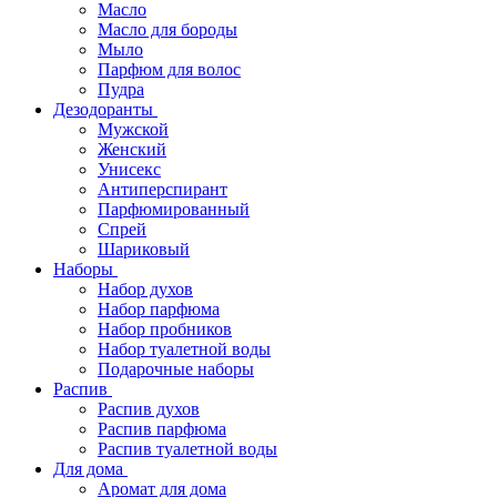
Масло
Масло для бороды
Мыло
Парфюм для волос
Пудра
Дезодоранты
Мужской
Женский
Унисекс
Антиперспирант
Парфюмированный
Спрей
Шариковый
Наборы
Набор духов
Набор парфюма
Набор пробников
Набор туалетной воды
Подарочные наборы
Распив
Распив духов
Распив парфюма
Распив туалетной воды
Для дома
Аромат для дома