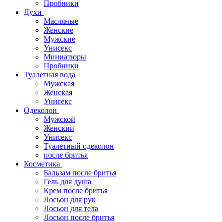
Пробники
Духи
Масляные
Женские
Мужские
Унисекс
Миниатюры
Пробники
Туалетная вода
Мужская
Женская
Унисекс
Одеколон
Мужской
Женский
Унисекс
Туалетный одеколон
после бритья
Косметика
Бальзам после бритья
Гель для душа
Крем после бритья
Лосьон для рук
Лосьон для тела
Лосьон после бритья