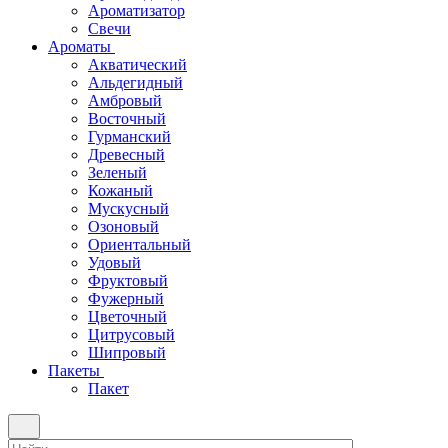
Ароматизатор
Свечи
Ароматы
Акватический
Альдегидный
Амбровый
Восточный
Гурманский
Древесный
Зеленый
Кожаный
Мускусный
Озоновый
Ориентальный
Удовый
Фруктовый
Фужерный
Цветочный
Цитрусовый
Шипровый
Пакеты
Пакет