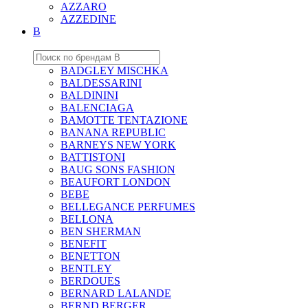
AZZARO
AZZEDINE
B
BADGLEY MISCHKA
BALDESSARINI
BALDININI
BALENCIAGA
BAMOTTE TENTAZIONE
BANANA REPUBLIC
BARNEYS NEW YORK
BATTISTONI
BAUG SONS FASHION
BEAUFORT LONDON
BEBE
BELLEGANCE PERFUMES
BELLONA
BEN SHERMAN
BENEFIT
BENETTON
BENTLEY
BERDOUES
BERNARD LALANDE
BERND BERGER