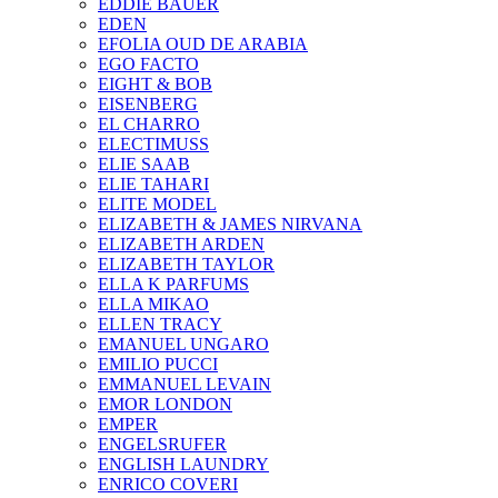
EDDIE BAUER
EDEN
EFOLIA OUD DE ARABIA
EGO FACTO
EIGHT & BOB
EISENBERG
EL CHARRO
ELECTIMUSS
ELIE SAAB
ELIE TAHARI
ELITE MODEL
ELIZABETH & JAMES NIRVANA
ELIZABETH ARDEN
ELIZABETH TAYLOR
ELLA K PARFUMS
ELLA MIKAO
ELLEN TRACY
EMANUEL UNGARO
EMILIO PUCCI
EMMANUEL LEVAIN
EMOR LONDON
EMPER
ENGELSRUFER
ENGLISH LAUNDRY
ENRICO COVERI