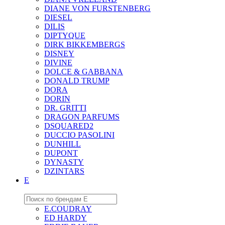
DIANE VON FURSTENBERG
DIESEL
DILIS
DIPTYQUE
DIRK BIKKEMBERGS
DISNEY
DIVINE
DOLCE & GABBANA
DONALD TRUMP
DORA
DORIN
DR. GRITTI
DRAGON PARFUMS
DSQUARED2
DUCCIO PASOLINI
DUNHILL
DUPONT
DYNASTY
DZINTARS
E
E.COUDRAY
ED HARDY