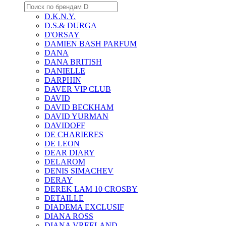
D.K.N.Y.
D.S.& DURGA
D'ORSAY
DAMIEN BASH PARFUM
DANA
DANA BRITISH
DANIELLE
DARPHIN
DAVER VIP CLUB
DAVID
DAVID BECKHAM
DAVID YURMAN
DAVIDOFF
DE CHARIERES
DE LEON
DEAR DIARY
DELAROM
DENIS SIMACHEV
DERAY
DEREK LAM 10 CROSBY
DETAILLE
DIADEMA EXCLUSIF
DIANA ROSS
DIANA VREELAND