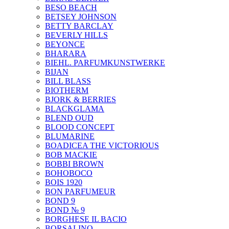
BESO BEACH
BETSEY JOHNSON
BETTY BARCLAY
BEVERLY HILLS
BEYONCE
BHARARA
BIEHL. PARFUMKUNSTWERKE
BIJAN
BILL BLASS
BIOTHERM
BJORK & BERRIES
BLACKGLAMA
BLEND OUD
BLOOD CONCEPT
BLUMARINE
BOADICEA THE VICTORIOUS
BOB MACKIE
BOBBI BROWN
BOHOBOCO
BOIS 1920
BON PARFUMEUR
BOND 9
BOND № 9
BORGHESE IL BACIO
BORSALINO