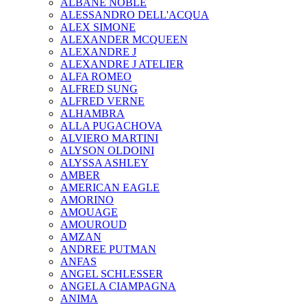
ALBANE NOBLE
ALESSANDRO DELL'ACQUA
ALEX SIMONE
ALEXANDER MCQUEEN
ALEXANDRE J
ALEXANDRE J ATELIER
ALFA ROMEO
ALFRED SUNG
ALFRED VERNE
ALHAMBRA
ALLA PUGACHOVA
ALVIERO MARTINI
ALYSON OLDOINI
ALYSSA ASHLEY
AMBER
AMERICAN EAGLE
AMORINO
AMOUAGE
AMOUROUD
AMZAN
ANDREE PUTMAN
ANFAS
ANGEL SCHLESSER
ANGELA CIAMPAGNA
ANIMA