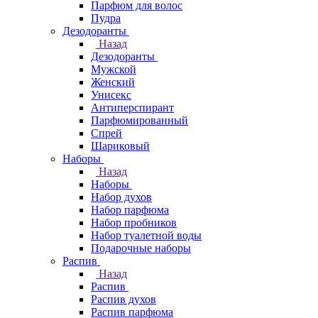
Парфюм для волос
Пудра
Дезодоранты
Назад
Дезодоранты
Мужской
Женский
Унисекс
Антиперспирант
Парфюмированный
Спрей
Шариковый
Наборы
Назад
Наборы
Набор духов
Набор парфюма
Набор пробников
Набор туалетной воды
Подарочные наборы
Распив
Назад
Распив
Распив духов
Распив парфюма