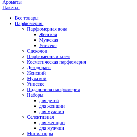
Ароматы
Пакеты
Все товары
Парфюмерия
Парфюмерная вода
Женская
Мужская
Унисекс
Одеколон
Парфюмерный крем
Косметическая парфюмерия
Дезодорант
Женский
Мужской
Унисекс
Подарочная парфюмерия
Наборы
для детей
для женщин
для мужчин
Селективная
для женщин
для мужчин
Миниатюры