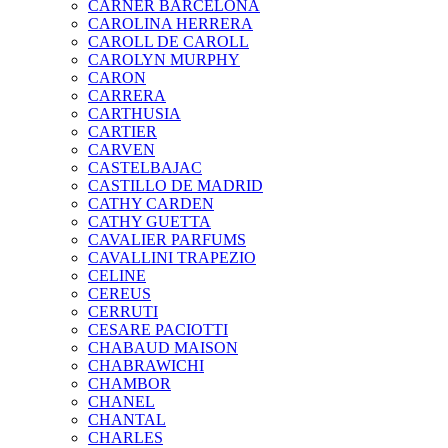
CARNER BARCELONA
CAROLINA HERRERA
CAROLL DE CAROLL
CAROLYN MURPHY
CARON
CARRERA
CARTHUSIA
CARTIER
CARVEN
CASTELBAJAC
CASTILLO DE MADRID
CATHY CARDEN
CATHY GUETTA
CAVALIER PARFUMS
CAVALLINI TRAPEZIO
CELINE
CEREUS
CERRUTI
CESARE PACIOTTI
CHABAUD MAISON
CHABRAWICHI
CHAMBOR
CHANEL
CHANTAL
CHARLES