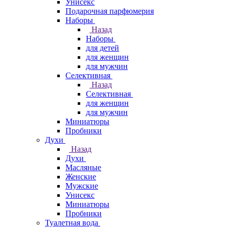
Унисекс
Подарочная парфюмерия
Наборы
Назад
Наборы
для детей
для женщин
для мужчин
Селективная
Назад
Селективная
для женщин
для мужчин
Миниатюры
Пробники
Духи
Назад
Духи
Масляные
Женские
Мужские
Унисекс
Миниатюры
Пробники
Туалетная вода