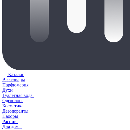
Каталог
Все товары
Парфюмерия
Духи
Туалетная вода
Одеколон
Косметика
Дезодоранты
Наборы
Распив
Для дома