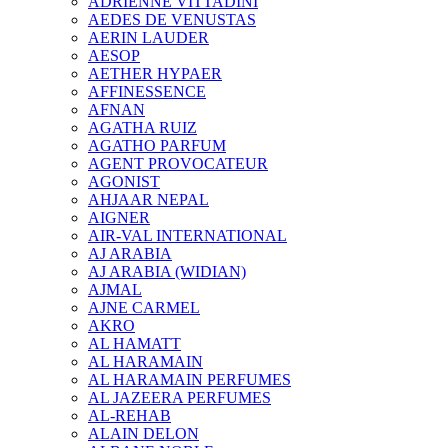
ADRIENNE VITTADINI
AEDES DE VENUSTAS
AERIN LAUDER
AESOP
AETHER HYPAER
AFFINESSENCE
AFNAN
AGATHA RUIZ
AGATHO PARFUM
AGENT PROVOCATEUR
AGONIST
AHJAAR NEPAL
AIGNER
AIR-VAL INTERNATIONAL
AJ ARABIA
AJ ARABIA (WIDIAN)
AJMAL
AJNE CARMEL
AKRO
AL HAMATT
AL HARAMAIN
AL HARAMAIN PERFUMES
AL JAZEERA PERFUMES
AL-REHAB
ALAIN DELON