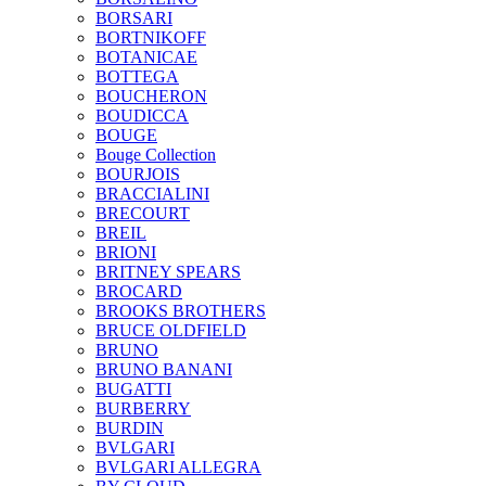
BORSARI
BORTNIKOFF
BOTANICAE
BOTTEGA
BOUCHERON
BOUDICCA
BOUGE
Bouge Collection
BOURJOIS
BRACCIALINI
BRECOURT
BREIL
BRIONI
BRITNEY SPEARS
BROCARD
BROOKS BROTHERS
BRUCE OLDFIELD
BRUNO
BRUNO BANANI
BUGATTI
BURBERRY
BURDIN
BVLGARI
BVLGARI ALLEGRA