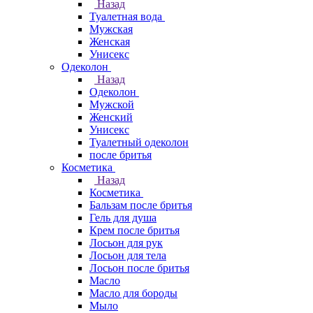
Назад
Туалетная вода
Мужская
Женская
Унисекс
Одеколон
Назад
Одеколон
Мужской
Женский
Унисекс
Туалетный одеколон
после бритья
Косметика
Назад
Косметика
Бальзам после бритья
Гель для душа
Крем после бритья
Лосьон для рук
Лосьон для тела
Лосьон после бритья
Масло
Масло для бороды
Мыло