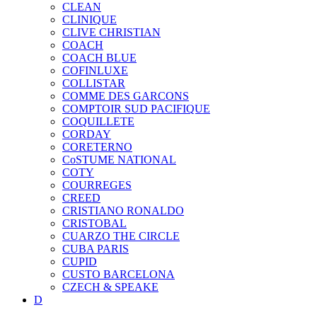
CLEAN
CLINIQUE
CLIVE CHRISTIAN
COACH
COACH BLUE
COFINLUXE
COLLISTAR
COMME DES GARCONS
COMPTOIR SUD PACIFIQUE
COQUILLETE
CORDAY
CORETERNO
CoSTUME NATIONAL
COTY
COURREGES
CREED
CRISTIANO RONALDO
CRISTOBAL
CUARZO THE CIRCLE
CUBA PARIS
CUPID
CUSTO BARCELONA
CZECH & SPEAKE
D