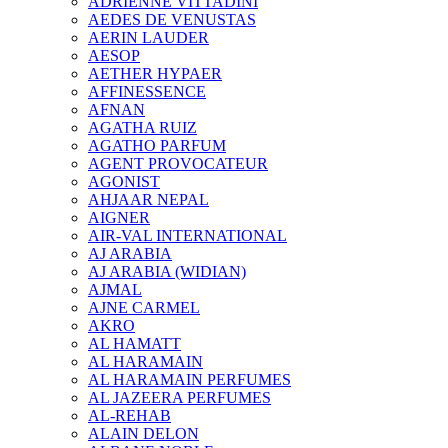
ADRIENNE VITTADINI
AEDES DE VENUSTAS
AERIN LAUDER
AESOP
AETHER HYPAER
AFFINESSENCE
AFNAN
AGATHA RUIZ
AGATHO PARFUM
AGENT PROVOCATEUR
AGONIST
AHJAAR NEPAL
AIGNER
AIR-VAL INTERNATIONAL
AJ ARABIA
AJ ARABIA (WIDIAN)
AJMAL
AJNE CARMEL
AKRO
AL HAMATT
AL HARAMAIN
AL HARAMAIN PERFUMES
AL JAZEERA PERFUMES
AL-REHAB
ALAIN DELON