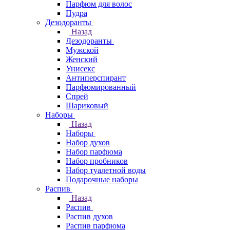
Парфюм для волос
Пудра
Дезодоранты
Назад
Дезодоранты
Мужской
Женский
Унисекс
Антиперспирант
Парфюмированный
Спрей
Шариковый
Наборы
Назад
Наборы
Набор духов
Набор парфюма
Набор пробников
Набор туалетной воды
Подарочные наборы
Распив
Назад
Распив
Распив духов
Распив парфюма