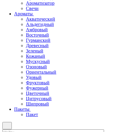
Ароматизатор
Свечи
Ароматы
Акватический
Альдегидный
Амбровый
Восточный
Гурманский
Древесный
Зеленый
Кожаный
Мускусный
Озоновый
Ориентальный
Удовый
Фруктовый
Фужерный
Цветочный
Цитрусовый
Шипровый
Пакеты
Пакет