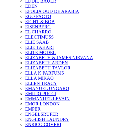
EDDIE BAUER
EDEN
EFOLIA OUD DE ARABIA
EGO FACTO
EIGHT & BOB
EISENBERG
EL CHARRO
ELECTIMUSS
ELIE SAAB
ELIE TAHARI
ELITE MODEL
ELIZABETH & JAMES NIRVANA
ELIZABETH ARDEN
ELIZABETH TAYLOR
ELLA K PARFUMS
ELLA MIKAO
ELLEN TRACY
EMANUEL UNGARO
EMILIO PUCCI
EMMANUEL LEVAIN
EMOR LONDON
EMPER
ENGELSRUFER
ENGLISH LAUNDRY
ENRICO COVERI