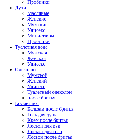
Пробники
Духи
Масляные
Женские
Мужские
Унисекс
Миниатюры
Пробники
Туалетная вода
Мужская
Женская
Унисекс
Одеколон
Мужской
Женский
Унисекс
Туалетный одеколон
после бритья
Косметика
Бальзам после бритья
Гель для душа
Крем после бритья
Лосьон для рук
Лосьон для тела
Лосьон после бритья