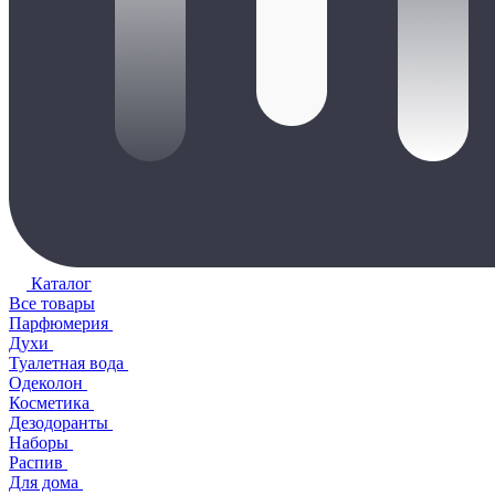
Каталог
Все товары
Парфюмерия
Духи
Туалетная вода
Одеколон
Косметика
Дезодоранты
Наборы
Распив
Для дома