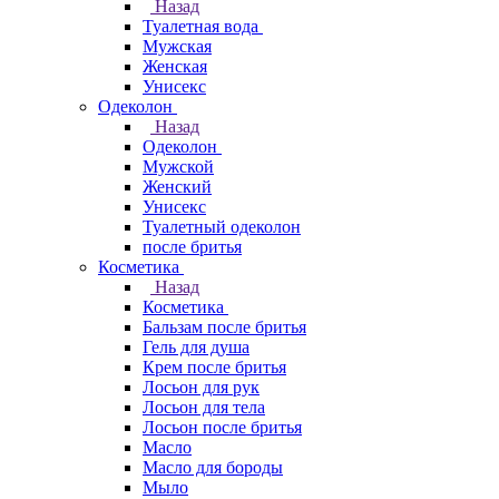
Назад
Туалетная вода
Мужская
Женская
Унисекс
Одеколон
Назад
Одеколон
Мужской
Женский
Унисекс
Туалетный одеколон
после бритья
Косметика
Назад
Косметика
Бальзам после бритья
Гель для душа
Крем после бритья
Лосьон для рук
Лосьон для тела
Лосьон после бритья
Масло
Масло для бороды
Мыло