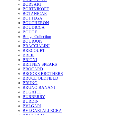
BORSARI
BORTNIKOFF
BOTANICAE
BOTTEGA
BOUCHERON
BOUDICCA
BOUGE
Bouge Collection
BOURJOIS
BRACCIALINI
BRECOURT
BREIL
BRIONI
BRITNEY SPEARS
BROCARD
BROOKS BROTHERS
BRUCE OLDFIELD
BRUNO
BRUNO BANANI
BUGATTI
BURBERRY
BURDIN
BVLGARI
BVLGARI ALLEGRA