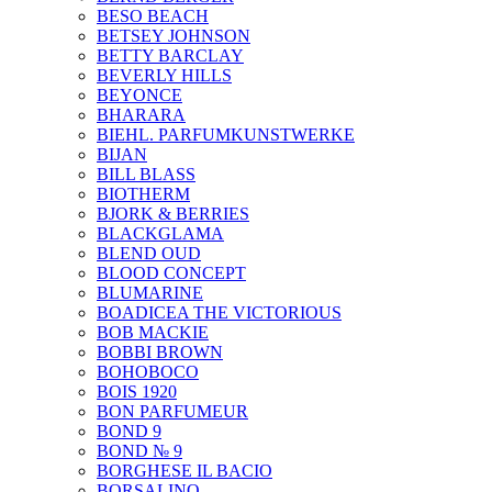
BESO BEACH
BETSEY JOHNSON
BETTY BARCLAY
BEVERLY HILLS
BEYONCE
BHARARA
BIEHL. PARFUMKUNSTWERKE
BIJAN
BILL BLASS
BIOTHERM
BJORK & BERRIES
BLACKGLAMA
BLEND OUD
BLOOD CONCEPT
BLUMARINE
BOADICEA THE VICTORIOUS
BOB MACKIE
BOBBI BROWN
BOHOBOCO
BOIS 1920
BON PARFUMEUR
BOND 9
BOND № 9
BORGHESE IL BACIO
BORSALINO