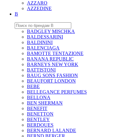
AZZARO
AZZEDINE
B
BADGLEY MISCHKA
BALDESSARINI
BALDININI
BALENCIAGA
BAMOTTE TENTAZIONE
BANANA REPUBLIC
BARNEYS NEW YORK
BATTISTONI
BAUG SONS FASHION
BEAUFORT LONDON
BEBE
BELLEGANCE PERFUMES
BELLONA
BEN SHERMAN
BENEFIT
BENETTON
BENTLEY
BERDOUES
BERNARD LALANDE
BERND BERGER