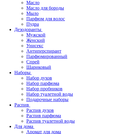
Масло
Масло для бороды
Мыло
Парфюм для волос
Пудра
Дезодоранты
Мужской
Женский
Унисекс
Антиперспирант
Парфюмированный
Спрей
Шариковый
Наборы
Набор духов
Набор парфюма
Набор пробников
Набор туалетной воды
Подарочные наборы
Распив
Распив духов
Распив парфюма
Распив туалетной воды
Для дома
Аромат для дома