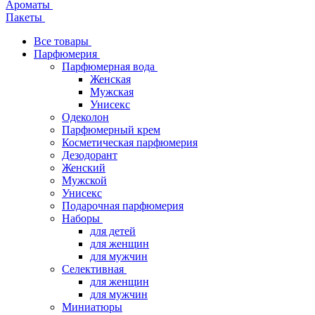
Ароматы
Пакеты
Все товары
Парфюмерия
Парфюмерная вода
Женская
Мужская
Унисекс
Одеколон
Парфюмерный крем
Косметическая парфюмерия
Дезодорант
Женский
Мужской
Унисекс
Подарочная парфюмерия
Наборы
для детей
для женщин
для мужчин
Селективная
для женщин
для мужчин
Миниатюры