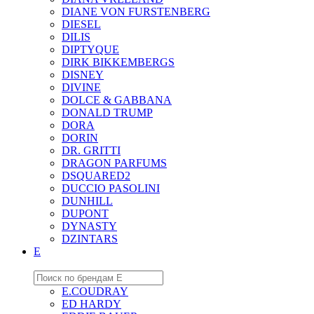
DIANE VON FURSTENBERG
DIESEL
DILIS
DIPTYQUE
DIRK BIKKEMBERGS
DISNEY
DIVINE
DOLCE & GABBANA
DONALD TRUMP
DORA
DORIN
DR. GRITTI
DRAGON PARFUMS
DSQUARED2
DUCCIO PASOLINI
DUNHILL
DUPONT
DYNASTY
DZINTARS
E
E.COUDRAY
ED HARDY