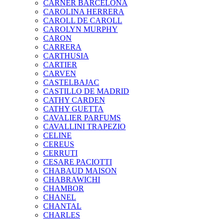
CARNER BARCELONA
CAROLINA HERRERA
CAROLL DE CAROLL
CAROLYN MURPHY
CARON
CARRERA
CARTHUSIA
CARTIER
CARVEN
CASTELBAJAC
CASTILLO DE MADRID
CATHY CARDEN
CATHY GUETTA
CAVALIER PARFUMS
CAVALLINI TRAPEZIO
CELINE
CEREUS
CERRUTI
CESARE PACIOTTI
CHABAUD MAISON
CHABRAWICHI
CHAMBOR
CHANEL
CHANTAL
CHARLES