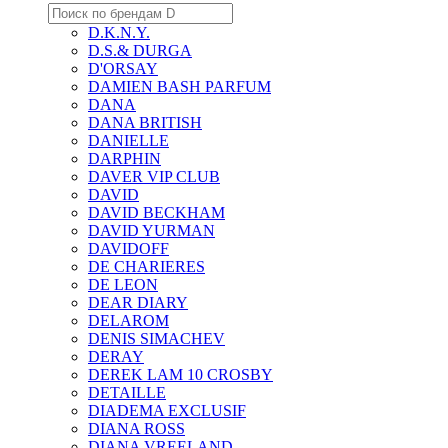
D.K.N.Y.
D.S.& DURGA
D'ORSAY
DAMIEN BASH PARFUM
DANA
DANA BRITISH
DANIELLE
DARPHIN
DAVER VIP CLUB
DAVID
DAVID BECKHAM
DAVID YURMAN
DAVIDOFF
DE CHARIERES
DE LEON
DEAR DIARY
DELAROM
DENIS SIMACHEV
DERAY
DEREK LAM 10 CROSBY
DETAILLE
DIADEMA EXCLUSIF
DIANA ROSS
DIANA VREELAND