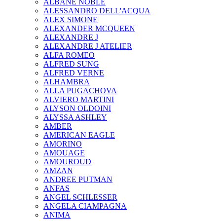
ALBANE NOBLE
ALESSANDRO DELL'ACQUA
ALEX SIMONE
ALEXANDER MCQUEEN
ALEXANDRE J
ALEXANDRE J ATELIER
ALFA ROMEO
ALFRED SUNG
ALFRED VERNE
ALHAMBRA
ALLA PUGACHOVA
ALVIERO MARTINI
ALYSON OLDOINI
ALYSSA ASHLEY
AMBER
AMERICAN EAGLE
AMORINO
AMOUAGE
AMOUROUD
AMZAN
ANDREE PUTMAN
ANFAS
ANGEL SCHLESSER
ANGELA CIAMPAGNA
ANIMA