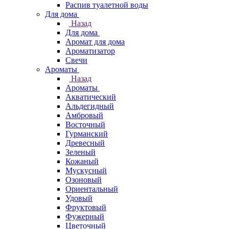
Распив туалетной воды
Для дома
Назад
Для дома
Аромат для дома
Ароматизатор
Свечи
Ароматы
Назад
Ароматы
Акватический
Альдегидный
Амбровый
Восточный
Гурманский
Древесный
Зеленый
Кожаный
Мускусный
Озоновый
Ориентальный
Удовый
Фруктовый
Фужерный
Цветочный