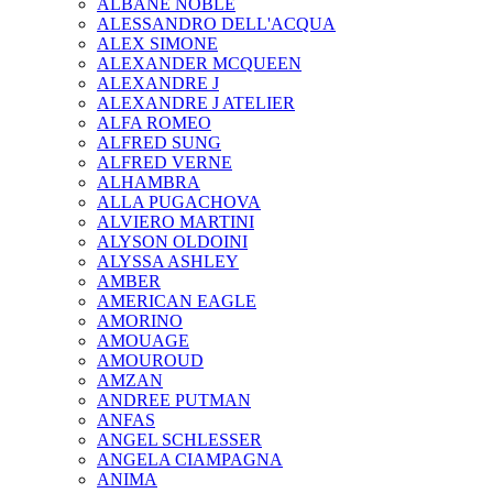
ALBANE NOBLE
ALESSANDRO DELL'ACQUA
ALEX SIMONE
ALEXANDER MCQUEEN
ALEXANDRE J
ALEXANDRE J ATELIER
ALFA ROMEO
ALFRED SUNG
ALFRED VERNE
ALHAMBRA
ALLA PUGACHOVA
ALVIERO MARTINI
ALYSON OLDOINI
ALYSSA ASHLEY
AMBER
AMERICAN EAGLE
AMORINO
AMOUAGE
AMOUROUD
AMZAN
ANDREE PUTMAN
ANFAS
ANGEL SCHLESSER
ANGELA CIAMPAGNA
ANIMA