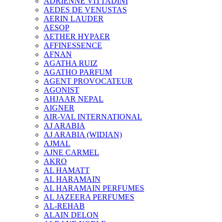
ADRIENNE VITTADINI
AEDES DE VENUSTAS
AERIN LAUDER
AESOP
AETHER HYPAER
AFFINESSENCE
AFNAN
AGATHA RUIZ
AGATHO PARFUM
AGENT PROVOCATEUR
AGONIST
AHJAAR NEPAL
AIGNER
AIR-VAL INTERNATIONAL
AJ ARABIA
AJ ARABIA (WIDIAN)
AJMAL
AJNE CARMEL
AKRO
AL HAMATT
AL HARAMAIN
AL HARAMAIN PERFUMES
AL JAZEERA PERFUMES
AL-REHAB
ALAIN DELON