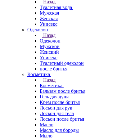
Назад
Туалетная вода
Мужская
Женская
Унисекс
Одеколон
Назад
Одеколон
Мужской
Женский
Унисекс
Туалетный одеколон
после бритья
Косметика
Назад
Косметика
Бальзам после бритья
Гель для душа
Крем после бритья
Лосьон для рук
Лосьон для тела
Лосьон после бритья
Масло
Масло для бороды
Мыло