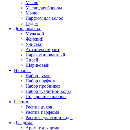
Масло
Масло для бороды
Мыло
Парфюм для волос
Пудра
Дезодоранты
Мужской
Женский
Унисекс
Антиперспирант
Парфюмированный
Спрей
Шариковый
Наборы
Набор духов
Набор парфюма
Набор пробников
Набор туалетной воды
Подарочные наборы
Распив
Распив духов
Распив парфюма
Распив туалетной воды
Для дома
Аромат для дома