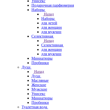
Унисекс
Подарочная парфюмерия
Наборы
Назад
Наборы
для детей
для женщин
для мужчин
Селективная
Назад
Селективная
для женщин
для мужчин
Миниатюры
Пробники
Духи
Назад
Духи
Масляные
Женские
Мужские
Унисекс
Миниатюры
Пробники
Туалетная вода