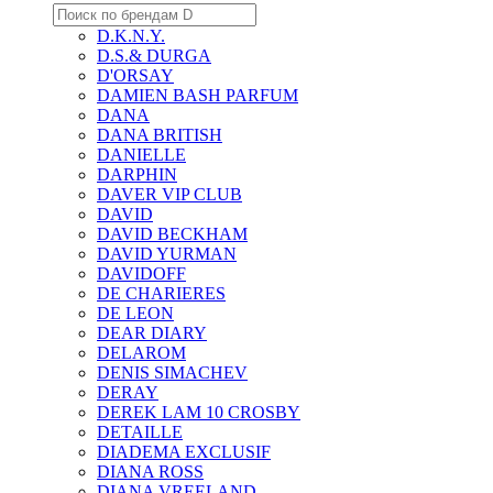
D.K.N.Y.
D.S.& DURGA
D'ORSAY
DAMIEN BASH PARFUM
DANA
DANA BRITISH
DANIELLE
DARPHIN
DAVER VIP CLUB
DAVID
DAVID BECKHAM
DAVID YURMAN
DAVIDOFF
DE CHARIERES
DE LEON
DEAR DIARY
DELAROM
DENIS SIMACHEV
DERAY
DEREK LAM 10 CROSBY
DETAILLE
DIADEMA EXCLUSIF
DIANA ROSS
DIANA VREELAND