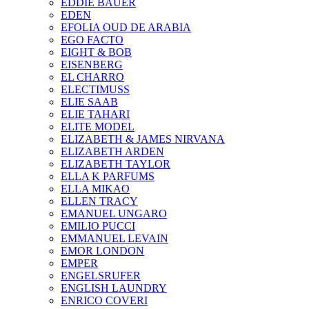
EDDIE BAUER
EDEN
EFOLIA OUD DE ARABIA
EGO FACTO
EIGHT & BOB
EISENBERG
EL CHARRO
ELECTIMUSS
ELIE SAAB
ELIE TAHARI
ELITE MODEL
ELIZABETH & JAMES NIRVANA
ELIZABETH ARDEN
ELIZABETH TAYLOR
ELLA K PARFUMS
ELLA MIKAO
ELLEN TRACY
EMANUEL UNGARO
EMILIO PUCCI
EMMANUEL LEVAIN
EMOR LONDON
EMPER
ENGELSRUFER
ENGLISH LAUNDRY
ENRICO COVERI