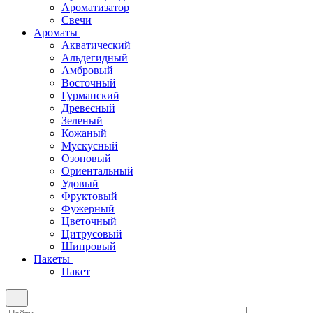
Ароматизатор
Свечи
Ароматы
Акватический
Альдегидный
Амбровый
Восточный
Гурманский
Древесный
Зеленый
Кожаный
Мускусный
Озоновый
Ориентальный
Удовый
Фруктовый
Фужерный
Цветочный
Цитрусовый
Шипровый
Пакеты
Пакет