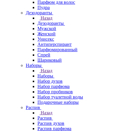
Парфюм для волос
Пудра
Дезодоранты
Назад
Дезодоранты
Мужской
Женский
Унисекс
Антиперспирант
Парфюмированный
Спрей
Шариковый
Наборы
Назад
Наборы
Набор духов
Набор парфюма
Набор пробников
Набор туалетной воды
Подарочные наборы
Распив
Назад
Распив
Распив духов
Распив парфюма