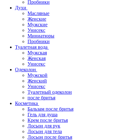
Пробники
Духи
Масляные
Женские
Мужские
Унисекс
Миниатюры
Пробники
Туалетная вода
Мужская
Женская
Унисекс
Одеколон
Мужской
Женский
Унисекс
Туалетный одеколон
после бритья
Косметика
Бальзам после бритья
Гель для душа
Крем после бритья
Лосьон для рук
Лосьон для тела
Лосьон после бритья