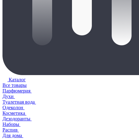
Каталог
Все товары
Парфюмерия
Духи
Туалетная вода
Одеколон
Косметика
Дезодоранты
Наборы
Распив
Для дома