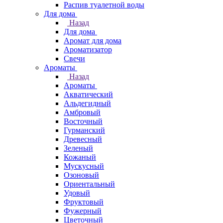
Распив туалетной воды
Для дома
Назад
Для дома
Аромат для дома
Ароматизатор
Свечи
Ароматы
Назад
Ароматы
Акватический
Альдегидный
Амбровый
Восточный
Гурманский
Древесный
Зеленый
Кожаный
Мускусный
Озоновый
Ориентальный
Удовый
Фруктовый
Фужерный
Цветочный