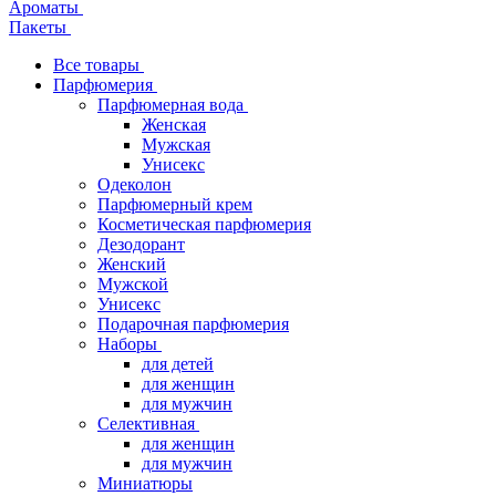
Ароматы
Пакеты
Все товары
Парфюмерия
Парфюмерная вода
Женская
Мужская
Унисекс
Одеколон
Парфюмерный крем
Косметическая парфюмерия
Дезодорант
Женский
Мужской
Унисекс
Подарочная парфюмерия
Наборы
для детей
для женщин
для мужчин
Селективная
для женщин
для мужчин
Миниатюры