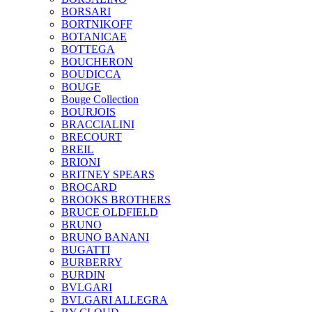
BORSARI
BORTNIKOFF
BOTANICAE
BOTTEGA
BOUCHERON
BOUDICCA
BOUGE
Bouge Collection
BOURJOIS
BRACCIALINI
BRECOURT
BREIL
BRIONI
BRITNEY SPEARS
BROCARD
BROOKS BROTHERS
BRUCE OLDFIELD
BRUNO
BRUNO BANANI
BUGATTI
BURBERRY
BURDIN
BVLGARI
BVLGARI ALLEGRA