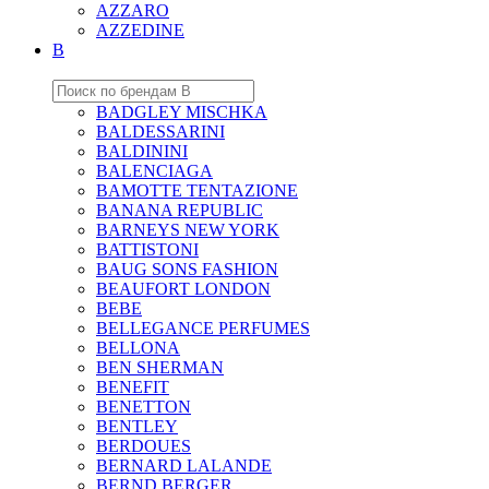
AZZARO
AZZEDINE
B
BADGLEY MISCHKA
BALDESSARINI
BALDININI
BALENCIAGA
BAMOTTE TENTAZIONE
BANANA REPUBLIC
BARNEYS NEW YORK
BATTISTONI
BAUG SONS FASHION
BEAUFORT LONDON
BEBE
BELLEGANCE PERFUMES
BELLONA
BEN SHERMAN
BENEFIT
BENETTON
BENTLEY
BERDOUES
BERNARD LALANDE
BERND BERGER