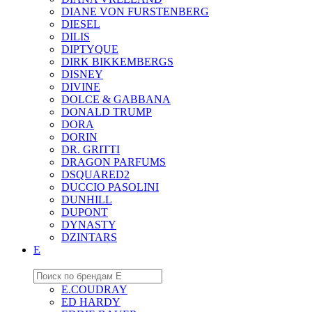
DIANE VON FURSTENBERG
DIESEL
DILIS
DIPTYQUE
DIRK BIKKEMBERGS
DISNEY
DIVINE
DOLCE & GABBANA
DONALD TRUMP
DORA
DORIN
DR. GRITTI
DRAGON PARFUMS
DSQUARED2
DUCCIO PASOLINI
DUNHILL
DUPONT
DYNASTY
DZINTARS
E
E.COUDRAY
ED HARDY