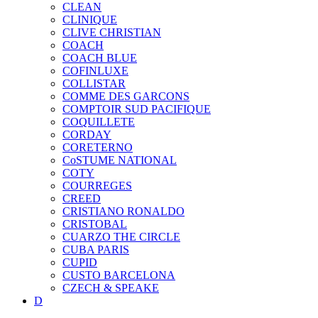
CLEAN
CLINIQUE
CLIVE CHRISTIAN
COACH
COACH BLUE
COFINLUXE
COLLISTAR
COMME DES GARCONS
COMPTOIR SUD PACIFIQUE
COQUILLETE
CORDAY
CORETERNO
CoSTUME NATIONAL
COTY
COURREGES
CREED
CRISTIANO RONALDO
CRISTOBAL
CUARZO THE CIRCLE
CUBA PARIS
CUPID
CUSTO BARCELONA
CZECH & SPEAKE
D