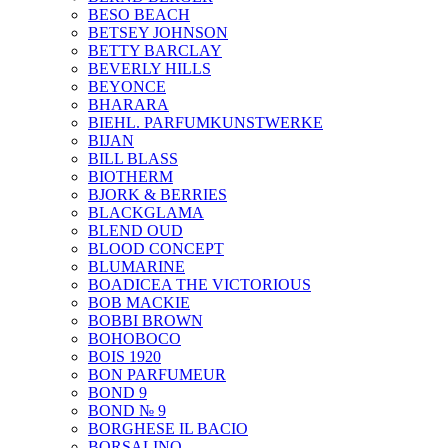
BESO BEACH
BETSEY JOHNSON
BETTY BARCLAY
BEVERLY HILLS
BEYONCE
BHARARA
BIEHL. PARFUMKUNSTWERKE
BIJAN
BILL BLASS
BIOTHERM
BJORK & BERRIES
BLACKGLAMA
BLEND OUD
BLOOD CONCEPT
BLUMARINE
BOADICEA THE VICTORIOUS
BOB MACKIE
BOBBI BROWN
BOHOBOCO
BOIS 1920
BON PARFUMEUR
BOND 9
BOND № 9
BORGHESE IL BACIO
BORSALINO