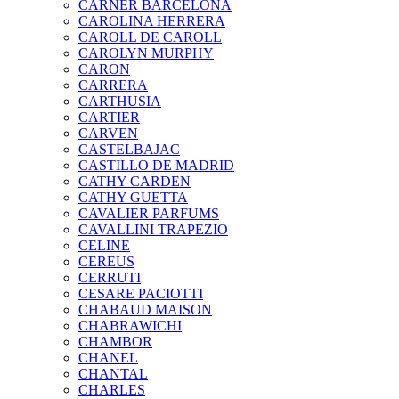
CARNER BARCELONA
CAROLINA HERRERA
CAROLL DE CAROLL
CAROLYN MURPHY
CARON
CARRERA
CARTHUSIA
CARTIER
CARVEN
CASTELBAJAC
CASTILLO DE MADRID
CATHY CARDEN
CATHY GUETTA
CAVALIER PARFUMS
CAVALLINI TRAPEZIO
CELINE
CEREUS
CERRUTI
CESARE PACIOTTI
CHABAUD MAISON
CHABRAWICHI
CHAMBOR
CHANEL
CHANTAL
CHARLES