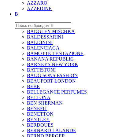
AZZARO
AZZEDINE
B
BADGLEY MISCHKA
BALDESSARINI
BALDININI
BALENCIAGA
BAMOTTE TENTAZIONE
BANANA REPUBLIC
BARNEYS NEW YORK
BATTISTONI
BAUG SONS FASHION
BEAUFORT LONDON
BEBE
BELLEGANCE PERFUMES
BELLONA
BEN SHERMAN
BENEFIT
BENETTON
BENTLEY
BERDOUES
BERNARD LALANDE
BERND BERGER