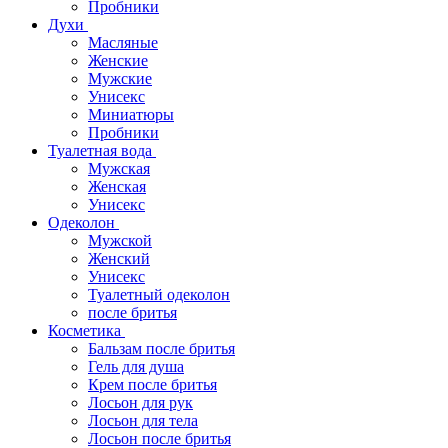
Пробники
Духи
Масляные
Женские
Мужские
Унисекс
Миниатюры
Пробники
Туалетная вода
Мужская
Женская
Унисекс
Одеколон
Мужской
Женский
Унисекс
Туалетный одеколон
после бритья
Косметика
Бальзам после бритья
Гель для душа
Крем после бритья
Лосьон для рук
Лосьон для тела
Лосьон после бритья