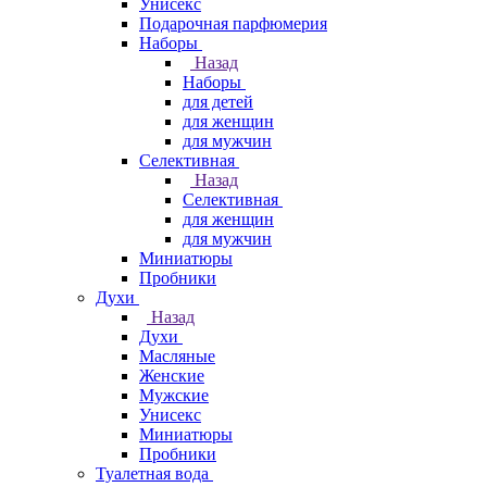
Унисекс
Подарочная парфюмерия
Наборы
Назад
Наборы
для детей
для женщин
для мужчин
Селективная
Назад
Селективная
для женщин
для мужчин
Миниатюры
Пробники
Духи
Назад
Духи
Масляные
Женские
Мужские
Унисекс
Миниатюры
Пробники
Туалетная вода