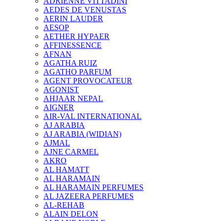
ADRIENNE VITTADINI
AEDES DE VENUSTAS
AERIN LAUDER
AESOP
AETHER HYPAER
AFFINESSENCE
AFNAN
AGATHA RUIZ
AGATHO PARFUM
AGENT PROVOCATEUR
AGONIST
AHJAAR NEPAL
AIGNER
AIR-VAL INTERNATIONAL
AJ ARABIA
AJ ARABIA (WIDIAN)
AJMAL
AJNE CARMEL
AKRO
AL HAMATT
AL HARAMAIN
AL HARAMAIN PERFUMES
AL JAZEERA PERFUMES
AL-REHAB
ALAIN DELON