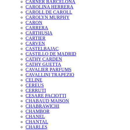
CARNER BARCELONA
CAROLINA HERRERA
CAROLL DE CAROLL
CAROLYN MURPHY
CARON
CARRERA
CARTHUSIA
CARTIER
CARVEN
CASTELBAJAC
CASTILLO DE MADRID
CATHY CARDEN
CATHY GUETTA
CAVALIER PARFUMS
CAVALLINI TRAPEZIO
CELINE
CEREUS
CERRUTI
CESARE PACIOTTI
CHABAUD MAISON
CHABRAWICHI
CHAMBOR
CHANEL
CHANTAL
CHARLES