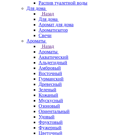
Распив туалетной воды
Для дома
Назад
Для дома
Аромат для дома
Ароматизатор
Свечи
Ароматы
Назад
Ароматы
Акватический
Альдегидный
Амбровый
Восточный
Гурманский
Древесный
Зеленый
Кожаный
Мускусный
Озоновый
Ориентальный
Удовый
Фруктовый
Фужерный
Цветочный