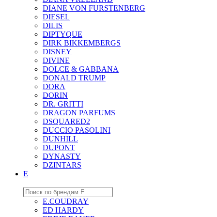
DIANE VON FURSTENBERG
DIESEL
DILIS
DIPTYQUE
DIRK BIKKEMBERGS
DISNEY
DIVINE
DOLCE & GABBANA
DONALD TRUMP
DORA
DORIN
DR. GRITTI
DRAGON PARFUMS
DSQUARED2
DUCCIO PASOLINI
DUNHILL
DUPONT
DYNASTY
DZINTARS
E
E.COUDRAY
ED HARDY