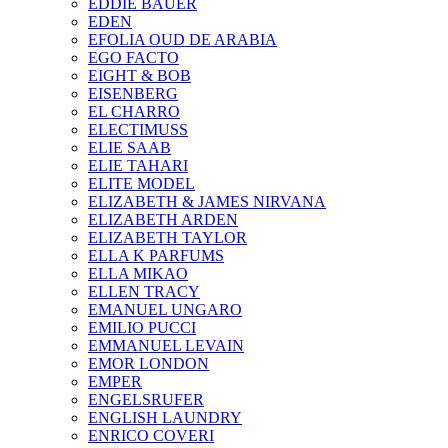
EDDIE BAUER
EDEN
EFOLIA OUD DE ARABIA
EGO FACTO
EIGHT & BOB
EISENBERG
EL CHARRO
ELECTIMUSS
ELIE SAAB
ELIE TAHARI
ELITE MODEL
ELIZABETH & JAMES NIRVANA
ELIZABETH ARDEN
ELIZABETH TAYLOR
ELLA K PARFUMS
ELLA MIKAO
ELLEN TRACY
EMANUEL UNGARO
EMILIO PUCCI
EMMANUEL LEVAIN
EMOR LONDON
EMPER
ENGELSRUFER
ENGLISH LAUNDRY
ENRICO COVERI