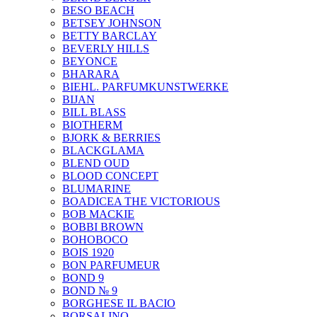
BESO BEACH
BETSEY JOHNSON
BETTY BARCLAY
BEVERLY HILLS
BEYONCE
BHARARA
BIEHL. PARFUMKUNSTWERKE
BIJAN
BILL BLASS
BIOTHERM
BJORK & BERRIES
BLACKGLAMA
BLEND OUD
BLOOD CONCEPT
BLUMARINE
BOADICEA THE VICTORIOUS
BOB MACKIE
BOBBI BROWN
BOHOBOCO
BOIS 1920
BON PARFUMEUR
BOND 9
BOND № 9
BORGHESE IL BACIO
BORSALINO