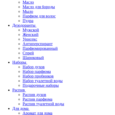
Масло
Масло для бороды
Мыло
Парфюм для волос
Пудра
Дезодоранты
Мужской
Женский
Унисекс
Антиперспирант
Парфюмированный
Спрей
Шариковый
Наборы
Набор духов
Набор парфюма
Набор пробников
Набор туалетной воды
Подарочные наборы
Распив
Распив духов
Распив парфюма
Распив туалетной воды
Для дома
Аромат для дома