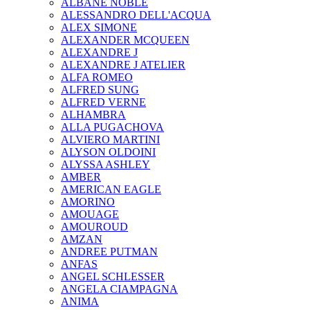
ALBANE NOBLE
ALESSANDRO DELL'ACQUA
ALEX SIMONE
ALEXANDER MCQUEEN
ALEXANDRE J
ALEXANDRE J ATELIER
ALFA ROMEO
ALFRED SUNG
ALFRED VERNE
ALHAMBRA
ALLA PUGACHOVA
ALVIERO MARTINI
ALYSON OLDOINI
ALYSSA ASHLEY
AMBER
AMERICAN EAGLE
AMORINO
AMOUAGE
AMOUROUD
AMZAN
ANDREE PUTMAN
ANFAS
ANGEL SCHLESSER
ANGELA CIAMPAGNA
ANIMA