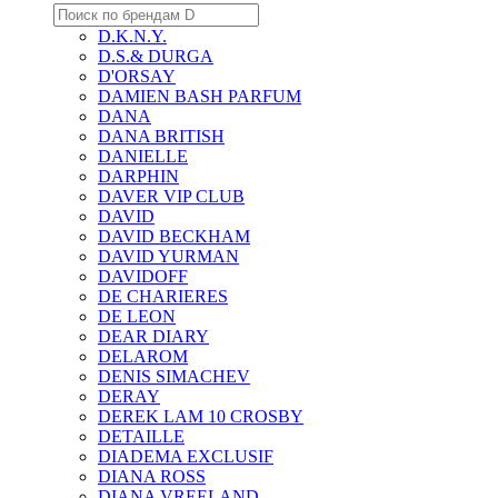
D.K.N.Y.
D.S.& DURGA
D'ORSAY
DAMIEN BASH PARFUM
DANA
DANA BRITISH
DANIELLE
DARPHIN
DAVER VIP CLUB
DAVID
DAVID BECKHAM
DAVID YURMAN
DAVIDOFF
DE CHARIERES
DE LEON
DEAR DIARY
DELAROM
DENIS SIMACHEV
DERAY
DEREK LAM 10 CROSBY
DETAILLE
DIADEMA EXCLUSIF
DIANA ROSS
DIANA VREELAND