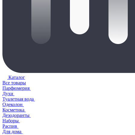
Каталог
Все товары
Парфюмерия
Духи
Туалетная вода
Одеколон
Косметика
Дезодоранты
Наборы
Распив
Для дома