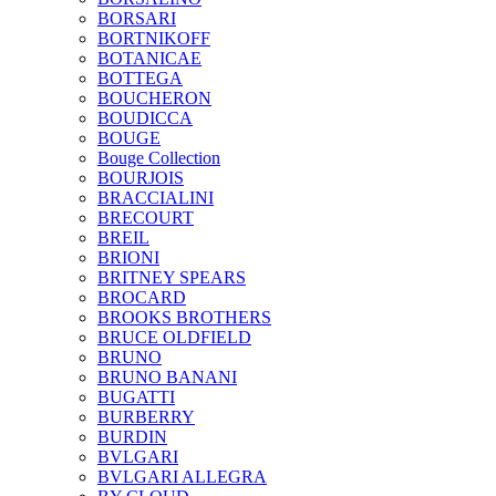
BORSARI
BORTNIKOFF
BOTANICAE
BOTTEGA
BOUCHERON
BOUDICCA
BOUGE
Bouge Collection
BOURJOIS
BRACCIALINI
BRECOURT
BREIL
BRIONI
BRITNEY SPEARS
BROCARD
BROOKS BROTHERS
BRUCE OLDFIELD
BRUNO
BRUNO BANANI
BUGATTI
BURBERRY
BURDIN
BVLGARI
BVLGARI ALLEGRA