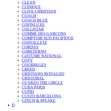
CLEAN
CLINIQUE
CLIVE CHRISTIAN
COACH
COACH BLUE
COFINLUXE
COLLISTAR
COMME DES GARCONS
COMPTOIR SUD PACIFIQUE
COQUILLETE
CORDAY
CORETERNO
CoSTUME NATIONAL
COTY
COURREGES
CREED
CRISTIANO RONALDO
CRISTOBAL
CUARZO THE CIRCLE
CUBA PARIS
CUPID
CUSTO BARCELONA
CZECH & SPEAKE
D