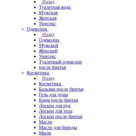
Назад
Туалетная вода
Мужская
Женская
Унисекс
Одеколон
Назад
Одеколон
Мужской
Женский
Унисекс
Туалетный одеколон
после бритья
Косметика
Назад
Косметика
Бальзам после бритья
Гель для душа
Крем после бритья
Лосьон для рук
Лосьон для тела
Лосьон после бритья
Масло
Масло для бороды
Мыло