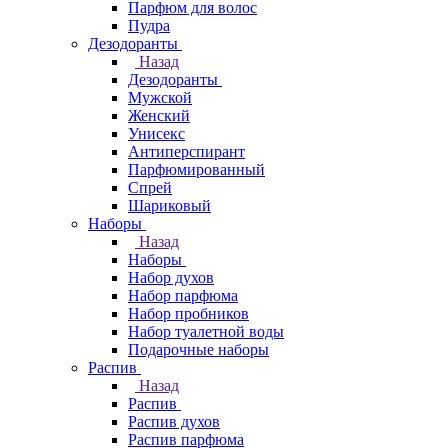
Парфюм для волос
Пудра
Дезодоранты
Назад
Дезодоранты
Мужской
Женский
Унисекс
Антиперспирант
Парфюмированный
Спрей
Шариковый
Наборы
Назад
Наборы
Набор духов
Набор парфюма
Набор пробников
Набор туалетной воды
Подарочные наборы
Распив
Назад
Распив
Распив духов
Распив парфюма