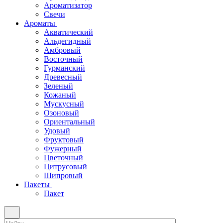
Ароматизатор
Свечи
Ароматы
Акватический
Альдегидный
Амбровый
Восточный
Гурманский
Древесный
Зеленый
Кожаный
Мускусный
Озоновый
Ориентальный
Удовый
Фруктовый
Фужерный
Цветочный
Цитрусовый
Шипровый
Пакеты
Пакет