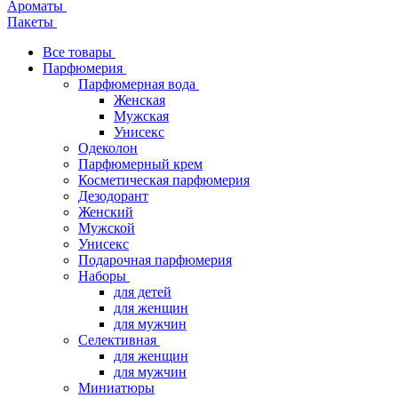
Ароматы
Пакеты
Все товары
Парфюмерия
Парфюмерная вода
Женская
Мужская
Унисекс
Одеколон
Парфюмерный крем
Косметическая парфюмерия
Дезодорант
Женский
Мужской
Унисекс
Подарочная парфюмерия
Наборы
для детей
для женщин
для мужчин
Селективная
для женщин
для мужчин
Миниатюры