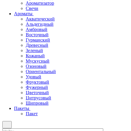
Ароматизатор
Свечи
Ароматы
Акватический
Альдегидный
Амбровый
Восточный
Гурманский
Древесный
Зеленый
Кожаный
Мускусный
Озоновый
Ориентальный
Удовый
Фруктовый
Фужерный
Цветочный
Цитрусовый
Шипровый
Пакеты
Пакет