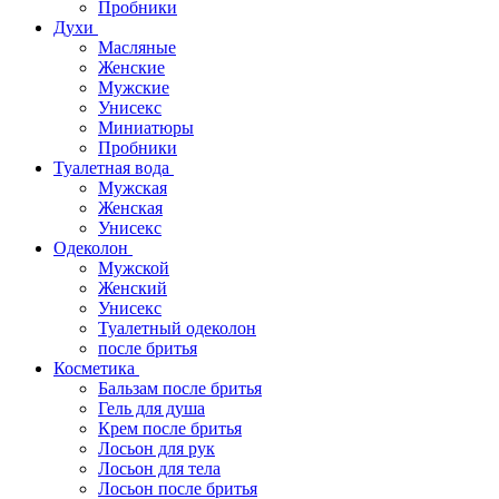
Пробники
Духи
Масляные
Женские
Мужские
Унисекс
Миниатюры
Пробники
Туалетная вода
Мужская
Женская
Унисекс
Одеколон
Мужской
Женский
Унисекс
Туалетный одеколон
после бритья
Косметика
Бальзам после бритья
Гель для душа
Крем после бритья
Лосьон для рук
Лосьон для тела
Лосьон после бритья