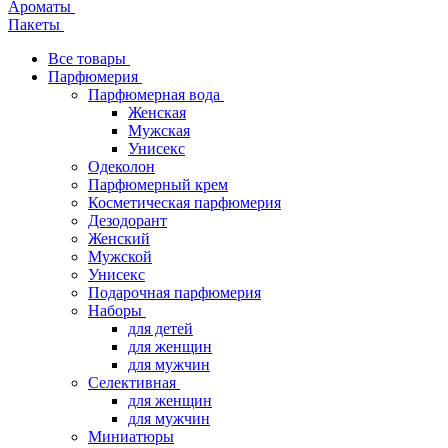
Ароматы
Пакеты
Все товары
Парфюмерия
Парфюмерная вода
Женская
Мужская
Унисекс
Одеколон
Парфюмерный крем
Косметическая парфюмерия
Дезодорант
Женский
Мужской
Унисекс
Подарочная парфюмерия
Наборы
для детей
для женщин
для мужчин
Селективная
для женщин
для мужчин
Миниатюры