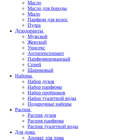
Масло
Масло для бороды
Мыло
Парфюм для волос
Пудра
Дезодоранты
Мужской
Женский
Унисекс
Антиперспирант
Парфюмированный
Спрей
Шариковый
Наборы
Набор духов
Набор парфюма
Набор пробников
Набор туалетной воды
Подарочные наборы
Распив
Распив духов
Распив парфюма
Распив туалетной воды
Для дома
Аромат для дома