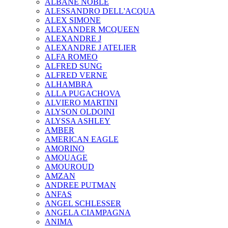
ALBANE NOBLE
ALESSANDRO DELL'ACQUA
ALEX SIMONE
ALEXANDER MCQUEEN
ALEXANDRE J
ALEXANDRE J ATELIER
ALFA ROMEO
ALFRED SUNG
ALFRED VERNE
ALHAMBRA
ALLA PUGACHOVA
ALVIERO MARTINI
ALYSON OLDOINI
ALYSSA ASHLEY
AMBER
AMERICAN EAGLE
AMORINO
AMOUAGE
AMOUROUD
AMZAN
ANDREE PUTMAN
ANFAS
ANGEL SCHLESSER
ANGELA CIAMPAGNA
ANIMA