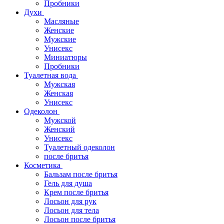
Пробники
Духи
Масляные
Женские
Мужские
Унисекс
Миниатюры
Пробники
Туалетная вода
Мужская
Женская
Унисекс
Одеколон
Мужской
Женский
Унисекс
Туалетный одеколон
после бритья
Косметика
Бальзам после бритья
Гель для душа
Крем после бритья
Лосьон для рук
Лосьон для тела
Лосьон после бритья