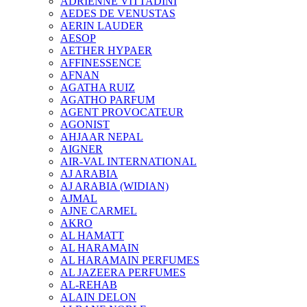
ADRIENNE VITTADINI
AEDES DE VENUSTAS
AERIN LAUDER
AESOP
AETHER HYPAER
AFFINESSENCE
AFNAN
AGATHA RUIZ
AGATHO PARFUM
AGENT PROVOCATEUR
AGONIST
AHJAAR NEPAL
AIGNER
AIR-VAL INTERNATIONAL
AJ ARABIA
AJ ARABIA (WIDIAN)
AJMAL
AJNE CARMEL
AKRO
AL HAMATT
AL HARAMAIN
AL HARAMAIN PERFUMES
AL JAZEERA PERFUMES
AL-REHAB
ALAIN DELON