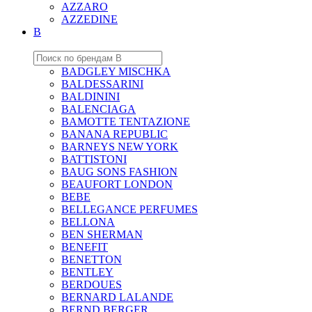
AZZARO
AZZEDINE
B
BADGLEY MISCHKA
BALDESSARINI
BALDININI
BALENCIAGA
BAMOTTE TENTAZIONE
BANANA REPUBLIC
BARNEYS NEW YORK
BATTISTONI
BAUG SONS FASHION
BEAUFORT LONDON
BEBE
BELLEGANCE PERFUMES
BELLONA
BEN SHERMAN
BENEFIT
BENETTON
BENTLEY
BERDOUES
BERNARD LALANDE
BERND BERGER