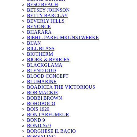
BESO BEACH
BETSEY JOHNSON
BETTY BARCLAY
BEVERLY HILLS
BEYONCE
BHARARA
BIEHL. PARFUMKUNSTWERKE
BIJAN
BILL BLASS
BIOTHERM
BJORK & BERRIES
BLACKGLAMA
BLEND OUD
BLOOD CONCEPT
BLUMARINE
BOADICEA THE VICTORIOUS
BOB MACKIE
BOBBI BROWN
BOHOBOCO
BOIS 1920
BON PARFUMEUR
BOND 9
BOND № 9
BORGHESE IL BACIO
BORSALINO