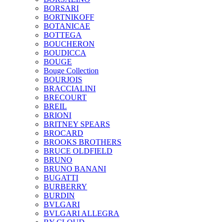
BORSARI
BORTNIKOFF
BOTANICAE
BOTTEGA
BOUCHERON
BOUDICCA
BOUGE
Bouge Collection
BOURJOIS
BRACCIALINI
BRECOURT
BREIL
BRIONI
BRITNEY SPEARS
BROCARD
BROOKS BROTHERS
BRUCE OLDFIELD
BRUNO
BRUNO BANANI
BUGATTI
BURBERRY
BURDIN
BVLGARI
BVLGARI ALLEGRA