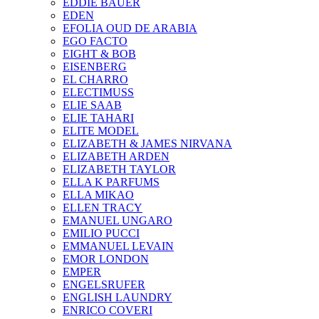
EDDIE BAUER
EDEN
EFOLIA OUD DE ARABIA
EGO FACTO
EIGHT & BOB
EISENBERG
EL CHARRO
ELECTIMUSS
ELIE SAAB
ELIE TAHARI
ELITE MODEL
ELIZABETH & JAMES NIRVANA
ELIZABETH ARDEN
ELIZABETH TAYLOR
ELLA K PARFUMS
ELLA MIKAO
ELLEN TRACY
EMANUEL UNGARO
EMILIO PUCCI
EMMANUEL LEVAIN
EMOR LONDON
EMPER
ENGELSRUFER
ENGLISH LAUNDRY
ENRICO COVERI