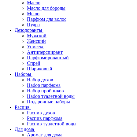
Масло
Масло для бороды
Мыло
Парфюм для волос
Пудра
Дезодоранты
Мужской
Женский
Унисекс
Антиперспирант
Парфюмированный
Спрей
Шариковый
Наборы
Набор духов
Набор парфюма
Набор пробников
Набор туалетной воды
Подарочные наборы
Распив
Распив духов
Распив парфюма
Распив туалетной воды
Для дома
Аромат для дома