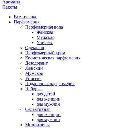
Ароматы
Пакеты
Все товары
Парфюмерия
Парфюмерная вода
Женская
Мужская
Унисекс
Одеколон
Парфюмерный крем
Косметическая парфюмерия
Дезодорант
Женский
Мужской
Унисекс
Подарочная парфюмерия
Наборы
для детей
для женщин
для мужчин
Селективная
для женщин
для мужчин
Миниатюры