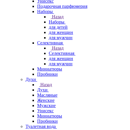
Унисекс
Подарочная парфюмерия
Наборы
Назад
Наборы
для детей
для женщин
для мужчин
Селективная
Назад
Селективная
для женщин
для мужчин
Миниатюры
Пробники
Духи
Назад
Духи
Масляные
Женские
Мужские
Унисекс
Миниатюры
Пробники
Туалетная вода