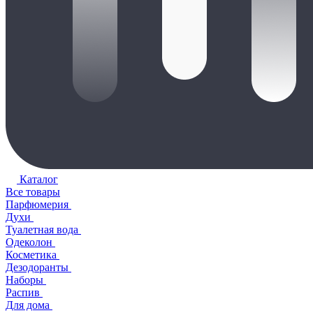
Каталог
Все товары
Парфюмерия
Духи
Туалетная вода
Одеколон
Косметика
Дезодоранты
Наборы
Распив
Для дома