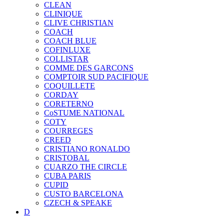
CLEAN
CLINIQUE
CLIVE CHRISTIAN
COACH
COACH BLUE
COFINLUXE
COLLISTAR
COMME DES GARCONS
COMPTOIR SUD PACIFIQUE
COQUILLETE
CORDAY
CORETERNO
CoSTUME NATIONAL
COTY
COURREGES
CREED
CRISTIANO RONALDO
CRISTOBAL
CUARZO THE CIRCLE
CUBA PARIS
CUPID
CUSTO BARCELONA
CZECH & SPEAKE
D