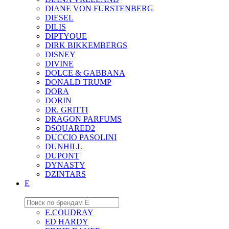
DIANE VON FURSTENBERG
DIESEL
DILIS
DIPTYQUE
DIRK BIKKEMBERGS
DISNEY
DIVINE
DOLCE & GABBANA
DONALD TRUMP
DORA
DORIN
DR. GRITTI
DRAGON PARFUMS
DSQUARED2
DUCCIO PASOLINI
DUNHILL
DUPONT
DYNASTY
DZINTARS
E
E.COUDRAY
ED HARDY