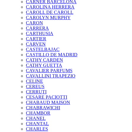
CARNER BARCELONA
CAROLINA HERRERA
CAROLL DE CAROLL
CAROLYN MURPHY
CARON
CARRERA
CARTHUSIA
CARTIER
CARVEN
CASTELBAJAC
CASTILLO DE MADRID
CATHY CARDEN
CATHY GUETTA
CAVALIER PARFUMS
CAVALLINI TRAPEZIO
CELINE
CEREUS
CERRUTI
CESARE PACIOTTI
CHABAUD MAISON
CHABRAWICHI
CHAMBOR
CHANEL
CHANTAL
CHARLES