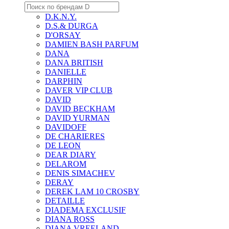
D.K.N.Y.
D.S.& DURGA
D'ORSAY
DAMIEN BASH PARFUM
DANA
DANA BRITISH
DANIELLE
DARPHIN
DAVER VIP CLUB
DAVID
DAVID BECKHAM
DAVID YURMAN
DAVIDOFF
DE CHARIERES
DE LEON
DEAR DIARY
DELAROM
DENIS SIMACHEV
DERAY
DEREK LAM 10 CROSBY
DETAILLE
DIADEMA EXCLUSIF
DIANA ROSS
DIANA VREELAND