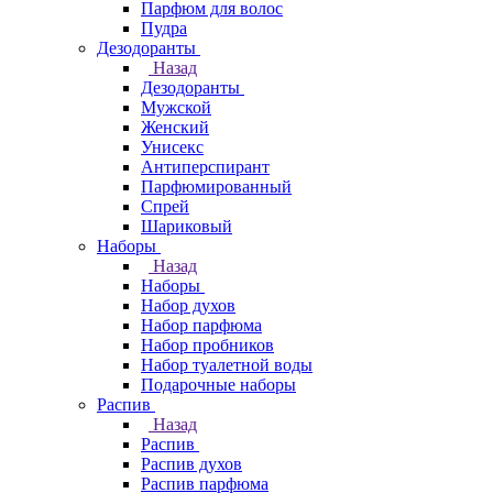
Парфюм для волос
Пудра
Дезодоранты
Назад
Дезодоранты
Мужской
Женский
Унисекс
Антиперспирант
Парфюмированный
Спрей
Шариковый
Наборы
Назад
Наборы
Набор духов
Набор парфюма
Набор пробников
Набор туалетной воды
Подарочные наборы
Распив
Назад
Распив
Распив духов
Распив парфюма