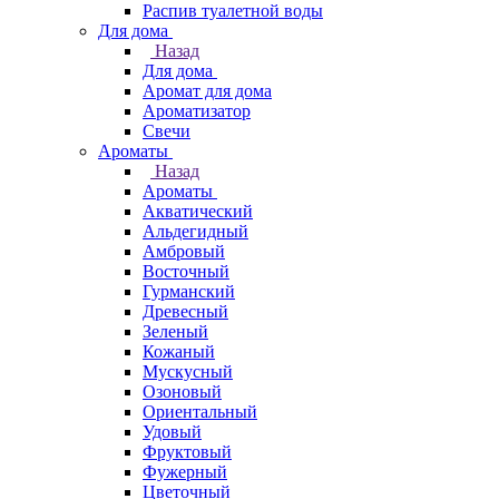
Распив туалетной воды
Для дома
Назад
Для дома
Аромат для дома
Ароматизатор
Свечи
Ароматы
Назад
Ароматы
Акватический
Альдегидный
Амбровый
Восточный
Гурманский
Древесный
Зеленый
Кожаный
Мускусный
Озоновый
Ориентальный
Удовый
Фруктовый
Фужерный
Цветочный