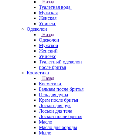
Назад
Туалетная вода
Мужская
Женская
Унисекс
Одеколон
Назад
Одеколон
Мужской
Женский
Унисекс
Туалетный одеколон
после бритья
Косметика
Назад
Косметика
Бальзам после бритья
Гель для душа
Крем после бритья
Лосьон для рук
Лосьон для тела
Лосьон после бритья
Масло
Масло для бороды
Мыло