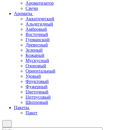
Ароматизатор
Свечи
Ароматы
Акватический
Альдегидный
Амбровый
Восточный
Гурманский
Древесный
Зеленый
Кожаный
Мускусный
Озоновый
Ориентальный
Удовый
Фруктовый
Фужерный
Цветочный
Цитрусовый
Шипровый
Пакеты
Пакет