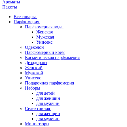
Ароматы
Пакеты
Все товары
Парфюмерия
Парфюмерная вода
Женская
Мужская
Унисекс
Одеколон
Парфюмерный крем
Косметическая парфюмерия
Дезодорант
Женский
Мужской
Унисекс
Подарочная парфюмерия
Наборы
для детей
для женщин
для мужчин
Селективная
для женщин
для мужчин
Миниатюры