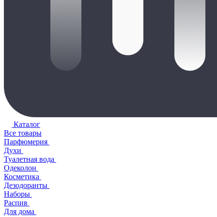
Каталог
Все товары
Парфюмерия
Духи
Туалетная вода
Одеколон
Косметика
Дезодоранты
Наборы
Распив
Для дома