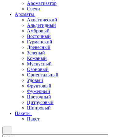
Ароматизатор
Свечи
Ароматы
Акватический
Альдегидный
Амбровый
Восточный
Гурманский
Древесный
Зеленый
Кожаный
Мускусный
Озоновый
Ориентальный
Удовый
Фруктовый
Фужерный
Цветочный
Цитрусовый
Шипровый
Пакеты
Пакет