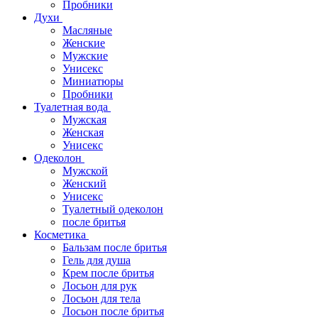
Пробники
Духи
Масляные
Женские
Мужские
Унисекс
Миниатюры
Пробники
Туалетная вода
Мужская
Женская
Унисекс
Одеколон
Мужской
Женский
Унисекс
Туалетный одеколон
после бритья
Косметика
Бальзам после бритья
Гель для душа
Крем после бритья
Лосьон для рук
Лосьон для тела
Лосьон после бритья