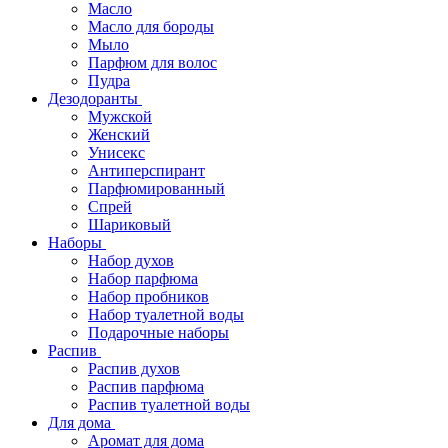
Масло
Масло для бороды
Мыло
Парфюм для волос
Пудра
Дезодоранты
Мужской
Женский
Унисекс
Антиперспирант
Парфюмированный
Спрей
Шариковый
Наборы
Набор духов
Набор парфюма
Набор пробников
Набор туалетной воды
Подарочные наборы
Распив
Распив духов
Распив парфюма
Распив туалетной воды
Для дома
Аромат для дома