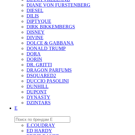
DIANE VON FURSTENBERG
DIESEL
DILIS
DIPTYQUE
DIRK BIKKEMBERGS
DISNEY
DIVINE
DOLCE & GABBANA
DONALD TRUMP
DORA
DORIN
DR. GRITTI
DRAGON PARFUMS
DSQUARED2
DUCCIO PASOLINI
DUNHILL
DUPONT
DYNASTY
DZINTARS
E
E.COUDRAY
ED HARDY