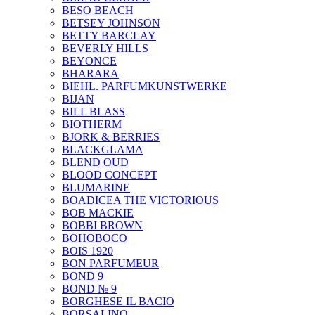
BESO BEACH
BETSEY JOHNSON
BETTY BARCLAY
BEVERLY HILLS
BEYONCE
BHARARA
BIEHL. PARFUMKUNSTWERKE
BIJAN
BILL BLASS
BIOTHERM
BJORK & BERRIES
BLACKGLAMA
BLEND OUD
BLOOD CONCEPT
BLUMARINE
BOADICEA THE VICTORIOUS
BOB MACKIE
BOBBI BROWN
BOHOBOCO
BOIS 1920
BON PARFUMEUR
BOND 9
BOND № 9
BORGHESE IL BACIO
BORSALINO