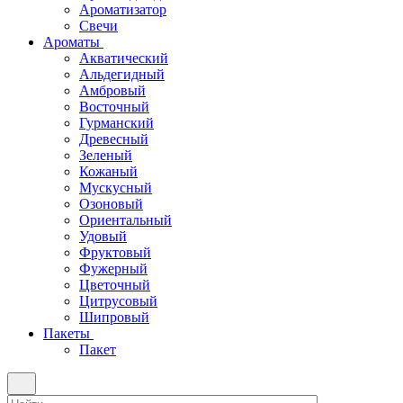
Ароматизатор
Свечи
Ароматы
Акватический
Альдегидный
Амбровый
Восточный
Гурманский
Древесный
Зеленый
Кожаный
Мускусный
Озоновый
Ориентальный
Удовый
Фруктовый
Фужерный
Цветочный
Цитрусовый
Шипровый
Пакеты
Пакет