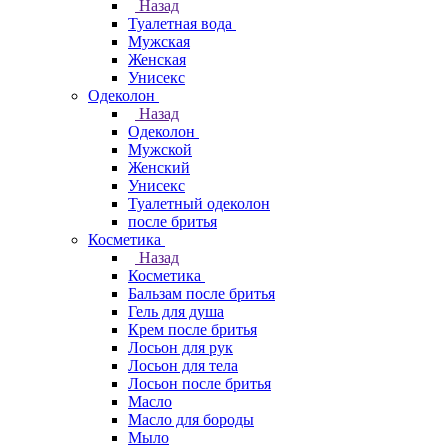
Назад
Туалетная вода
Мужская
Женская
Унисекс
Одеколон
Назад
Одеколон
Мужской
Женский
Унисекс
Туалетный одеколон
после бритья
Косметика
Назад
Косметика
Бальзам после бритья
Гель для душа
Крем после бритья
Лосьон для рук
Лосьон для тела
Лосьон после бритья
Масло
Масло для бороды
Мыло