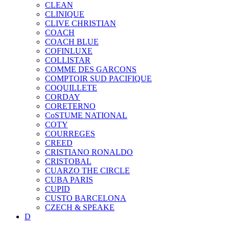
CLEAN
CLINIQUE
CLIVE CHRISTIAN
COACH
COACH BLUE
COFINLUXE
COLLISTAR
COMME DES GARCONS
COMPTOIR SUD PACIFIQUE
COQUILLETE
CORDAY
CORETERNO
CoSTUME NATIONAL
COTY
COURREGES
CREED
CRISTIANO RONALDO
CRISTOBAL
CUARZO THE CIRCLE
CUBA PARIS
CUPID
CUSTO BARCELONA
CZECH & SPEAKE
D