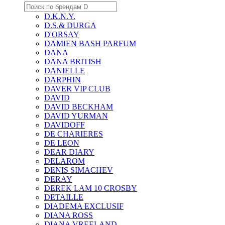
D.K.N.Y.
D.S.& DURGA
D'ORSAY
DAMIEN BASH PARFUM
DANA
DANA BRITISH
DANIELLE
DARPHIN
DAVER VIP CLUB
DAVID
DAVID BECKHAM
DAVID YURMAN
DAVIDOFF
DE CHARIERES
DE LEON
DEAR DIARY
DELAROM
DENIS SIMACHEV
DERAY
DEREK LAM 10 CROSBY
DETAILLE
DIADEMA EXCLUSIF
DIANA ROSS
DIANA VREELAND