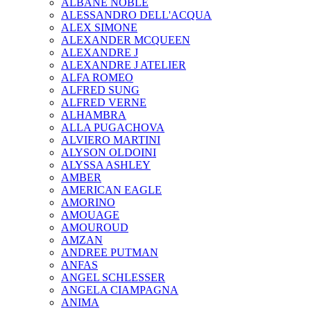
ALBANE NOBLE
ALESSANDRO DELL'ACQUA
ALEX SIMONE
ALEXANDER MCQUEEN
ALEXANDRE J
ALEXANDRE J ATELIER
ALFA ROMEO
ALFRED SUNG
ALFRED VERNE
ALHAMBRA
ALLA PUGACHOVA
ALVIERO MARTINI
ALYSON OLDOINI
ALYSSA ASHLEY
AMBER
AMERICAN EAGLE
AMORINO
AMOUAGE
AMOUROUD
AMZAN
ANDREE PUTMAN
ANFAS
ANGEL SCHLESSER
ANGELA CIAMPAGNA
ANIMA