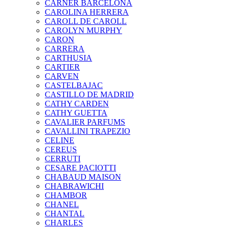
CARNER BARCELONA
CAROLINA HERRERA
CAROLL DE CAROLL
CAROLYN MURPHY
CARON
CARRERA
CARTHUSIA
CARTIER
CARVEN
CASTELBAJAC
CASTILLO DE MADRID
CATHY CARDEN
CATHY GUETTA
CAVALIER PARFUMS
CAVALLINI TRAPEZIO
CELINE
CEREUS
CERRUTI
CESARE PACIOTTI
CHABAUD MAISON
CHABRAWICHI
CHAMBOR
CHANEL
CHANTAL
CHARLES