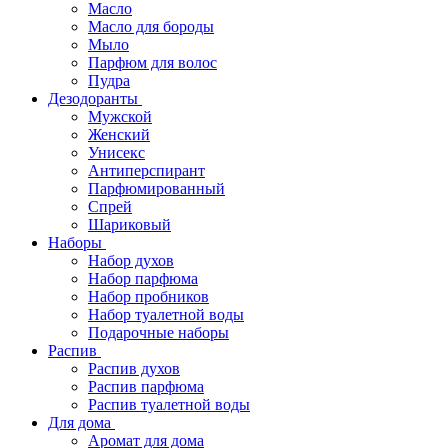
Масло
Масло для бороды
Мыло
Парфюм для волос
Пудра
Дезодоранты
Мужской
Женский
Унисекс
Антиперспирант
Парфюмированный
Спрей
Шариковый
Наборы
Набор духов
Набор парфюма
Набор пробников
Набор туалетной воды
Подарочные наборы
Распив
Распив духов
Распив парфюма
Распив туалетной воды
Для дома
Аромат для дома