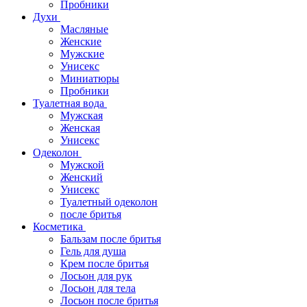
Пробники
Духи
Масляные
Женские
Мужские
Унисекс
Миниатюры
Пробники
Туалетная вода
Мужская
Женская
Унисекс
Одеколон
Мужской
Женский
Унисекс
Туалетный одеколон
после бритья
Косметика
Бальзам после бритья
Гель для душа
Крем после бритья
Лосьон для рук
Лосьон для тела
Лосьон после бритья