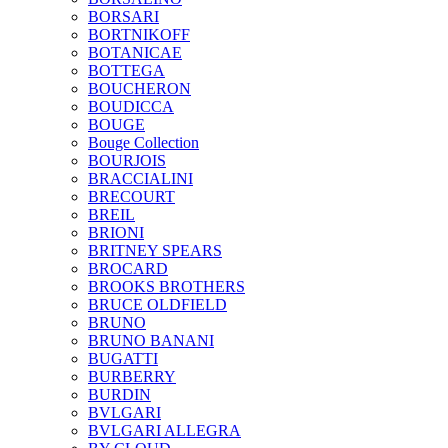
BORSARI
BORTNIKOFF
BOTANICAE
BOTTEGA
BOUCHERON
BOUDICCA
BOUGE
Bouge Collection
BOURJOIS
BRACCIALINI
BRECOURT
BREIL
BRIONI
BRITNEY SPEARS
BROCARD
BROOKS BROTHERS
BRUCE OLDFIELD
BRUNO
BRUNO BANANI
BUGATTI
BURBERRY
BURDIN
BVLGARI
BVLGARI ALLEGRA