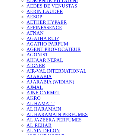
ADRIENNE VITTADINI
AEDES DE VENUSTAS
AERIN LAUDER
AESOP
AETHER HYPAER
AFFINESSENCE
AFNAN
AGATHA RUIZ
AGATHO PARFUM
AGENT PROVOCATEUR
AGONIST
AHJAAR NEPAL
AIGNER
AIR-VAL INTERNATIONAL
AJ ARABIA
AJ ARABIA (WIDIAN)
AJMAL
AJNE CARMEL
AKRO
AL HAMATT
AL HARAMAIN
AL HARAMAIN PERFUMES
AL JAZEERA PERFUMES
AL-REHAB
ALAIN DELON