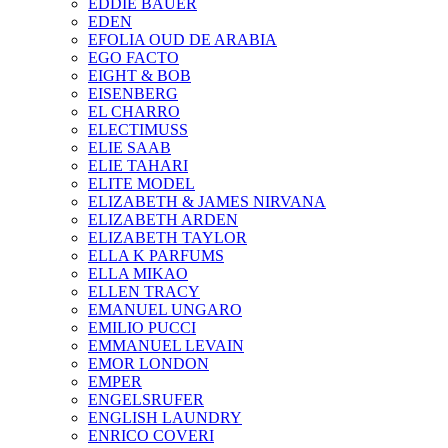
EDDIE BAUER
EDEN
EFOLIA OUD DE ARABIA
EGO FACTO
EIGHT & BOB
EISENBERG
EL CHARRO
ELECTIMUSS
ELIE SAAB
ELIE TAHARI
ELITE MODEL
ELIZABETH & JAMES NIRVANA
ELIZABETH ARDEN
ELIZABETH TAYLOR
ELLA K PARFUMS
ELLA MIKAO
ELLEN TRACY
EMANUEL UNGARO
EMILIO PUCCI
EMMANUEL LEVAIN
EMOR LONDON
EMPER
ENGELSRUFER
ENGLISH LAUNDRY
ENRICO COVERI