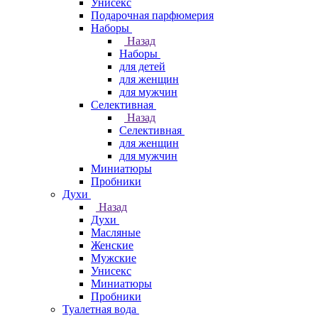
Унисекс
Подарочная парфюмерия
Наборы
Назад
Наборы
для детей
для женщин
для мужчин
Селективная
Назад
Селективная
для женщин
для мужчин
Миниатюры
Пробники
Духи
Назад
Духи
Масляные
Женские
Мужские
Унисекс
Миниатюры
Пробники
Туалетная вода