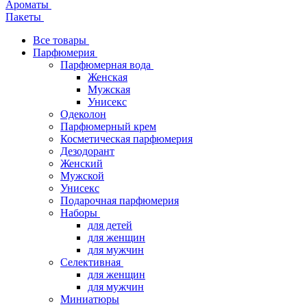
Ароматы
Пакеты
Все товары
Парфюмерия
Парфюмерная вода
Женская
Мужская
Унисекс
Одеколон
Парфюмерный крем
Косметическая парфюмерия
Дезодорант
Женский
Мужской
Унисекс
Подарочная парфюмерия
Наборы
для детей
для женщин
для мужчин
Селективная
для женщин
для мужчин
Миниатюры