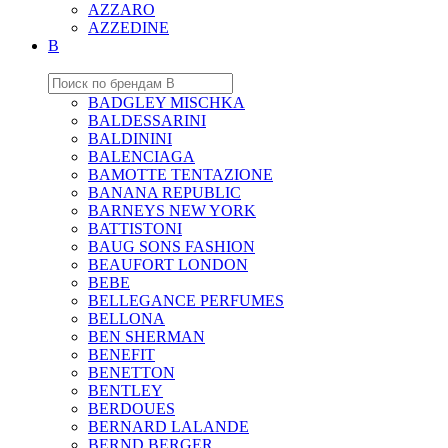
AZZARO
AZZEDINE
B
BADGLEY MISCHKA
BALDESSARINI
BALDININI
BALENCIAGA
BAMOTTE TENTAZIONE
BANANA REPUBLIC
BARNEYS NEW YORK
BATTISTONI
BAUG SONS FASHION
BEAUFORT LONDON
BEBE
BELLEGANCE PERFUMES
BELLONA
BEN SHERMAN
BENEFIT
BENETTON
BENTLEY
BERDOUES
BERNARD LALANDE
BERND BERGER