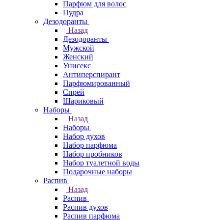
Парфюм для волос
Пудра
Дезодоранты
Назад
Дезодоранты
Мужской
Женский
Унисекс
Антиперспирант
Парфюмированный
Спрей
Шариковый
Наборы
Назад
Наборы
Набор духов
Набор парфюма
Набор пробников
Набор туалетной воды
Подарочные наборы
Распив
Назад
Распив
Распив духов
Распив парфюма