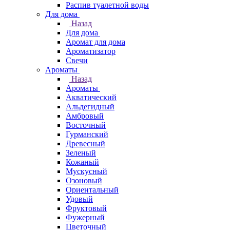
Распив туалетной воды
Для дома
Назад
Для дома
Аромат для дома
Ароматизатор
Свечи
Ароматы
Назад
Ароматы
Акватический
Альдегидный
Амбровый
Восточный
Гурманский
Древесный
Зеленый
Кожаный
Мускусный
Озоновый
Ориентальный
Удовый
Фруктовый
Фужерный
Цветочный