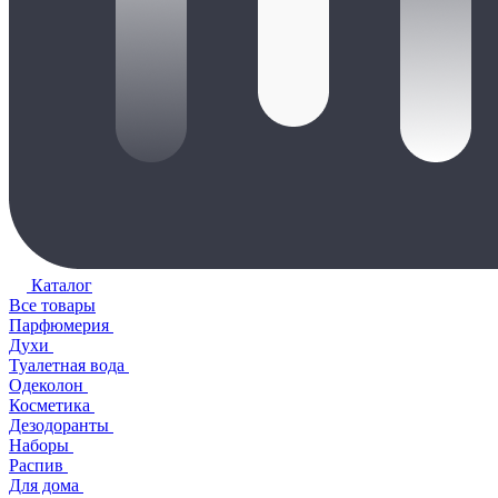
Каталог
Все товары
Парфюмерия
Духи
Туалетная вода
Одеколон
Косметика
Дезодоранты
Наборы
Распив
Для дома