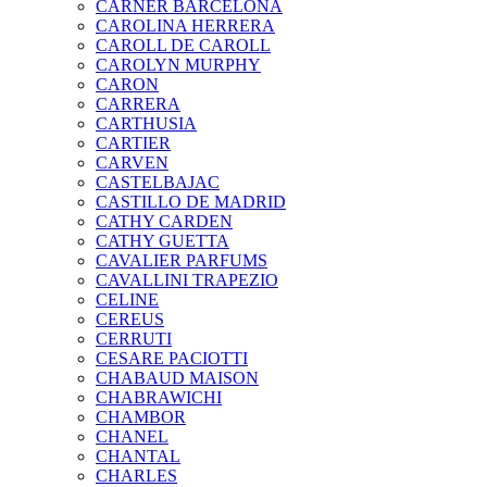
CARNER BARCELONA
CAROLINA HERRERA
CAROLL DE CAROLL
CAROLYN MURPHY
CARON
CARRERA
CARTHUSIA
CARTIER
CARVEN
CASTELBAJAC
CASTILLO DE MADRID
CATHY CARDEN
CATHY GUETTA
CAVALIER PARFUMS
CAVALLINI TRAPEZIO
CELINE
CEREUS
CERRUTI
CESARE PACIOTTI
CHABAUD MAISON
CHABRAWICHI
CHAMBOR
CHANEL
CHANTAL
CHARLES