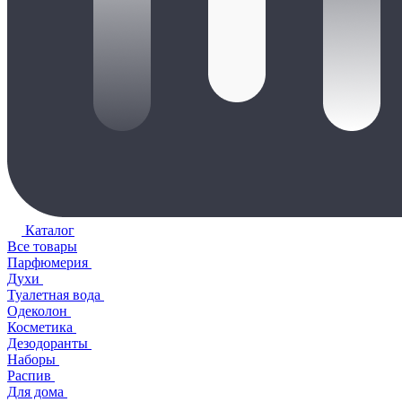
Каталог
Все товары
Парфюмерия
Духи
Туалетная вода
Одеколон
Косметика
Дезодоранты
Наборы
Распив
Для дома