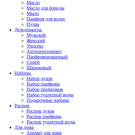
Масло
Масло для бороды
Мыло
Парфюм для волос
Пудра
Дезодоранты
Мужской
Женский
Унисекс
Антиперспирант
Парфюмированный
Спрей
Шариковый
Наборы
Набор духов
Набор парфюма
Набор пробников
Набор туалетной воды
Подарочные наборы
Распив
Распив духов
Распив парфюма
Распив туалетной воды
Для дома
Аромат для дома