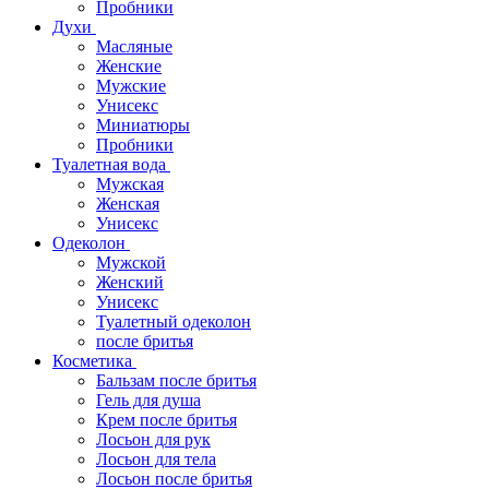
Пробники
Духи
Масляные
Женские
Мужские
Унисекс
Миниатюры
Пробники
Туалетная вода
Мужская
Женская
Унисекс
Одеколон
Мужской
Женский
Унисекс
Туалетный одеколон
после бритья
Косметика
Бальзам после бритья
Гель для душа
Крем после бритья
Лосьон для рук
Лосьон для тела
Лосьон после бритья