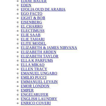
EDDIE BAUER
EDEN
EFOLIA OUD DE ARABIA
EGO FACTO
EIGHT & BOB
EISENBERG
EL CHARRO
ELECTIMUSS
ELIE SAAB
ELIE TAHARI
ELITE MODEL
ELIZABETH & JAMES NIRVANA
ELIZABETH ARDEN
ELIZABETH TAYLOR
ELLA K PARFUMS
ELLA MIKAO
ELLEN TRACY
EMANUEL UNGARO
EMILIO PUCCI
EMMANUEL LEVAIN
EMOR LONDON
EMPER
ENGELSRUFER
ENGLISH LAUNDRY
ENRICO COVERI