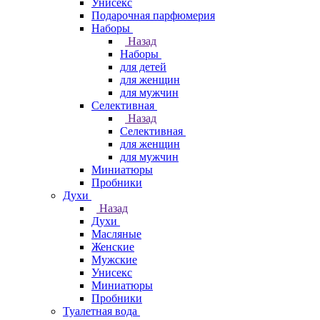
Унисекс
Подарочная парфюмерия
Наборы
Назад
Наборы
для детей
для женщин
для мужчин
Селективная
Назад
Селективная
для женщин
для мужчин
Миниатюры
Пробники
Духи
Назад
Духи
Масляные
Женские
Мужские
Унисекс
Миниатюры
Пробники
Туалетная вода