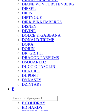
DIANE VON FURSTENBERG
DIESEL
DILIS
DIPTYQUE
DIRK BIKKEMBERGS
DISNEY
DIVINE
DOLCE & GABBANA
DONALD TRUMP
DORA
DORIN
DR. GRITTI
DRAGON PARFUMS
DSQUARED2
DUCCIO PASOLINI
DUNHILL
DUPONT
DYNASTY
DZINTARS
E
E.COUDRAY
ED HARDY