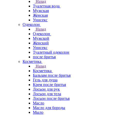
Назад
Туалетная вода
Мужская
Женская
Унисекс
Одеколон
Назад
Одеколон
Мужской
Женский
Унисекс
Туалетный одеколон
после бритья
Косметика
Назад
Косметика
Бальзам после бритья
Гель для душа
Крем после бритья
Лосьон для рук
Лосьон для тела
Лосьон после бритья
Масло
Масло для бороды
Мыло