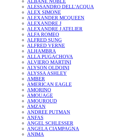
ALBANE NOBLE
ALESSANDRO DELL'ACQUA
ALEX SIMONE
ALEXANDER MCQUEEN
ALEXANDRE J
ALEXANDRE J ATELIER
ALFA ROMEO
ALFRED SUNG
ALFRED VERNE
ALHAMBRA
ALLA PUGACHOVA
ALVIERO MARTINI
ALYSON OLDOINI
ALYSSA ASHLEY
AMBER
AMERICAN EAGLE
AMORINO
AMOUAGE
AMOUROUD
AMZAN
ANDREE PUTMAN
ANFAS
ANGEL SCHLESSER
ANGELA CIAMPAGNA
ANIMA