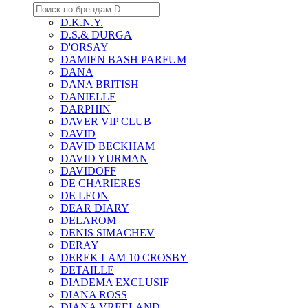
D.K.N.Y.
D.S.& DURGA
D'ORSAY
DAMIEN BASH PARFUM
DANA
DANA BRITISH
DANIELLE
DARPHIN
DAVER VIP CLUB
DAVID
DAVID BECKHAM
DAVID YURMAN
DAVIDOFF
DE CHARIERES
DE LEON
DEAR DIARY
DELAROM
DENIS SIMACHEV
DERAY
DEREK LAM 10 CROSBY
DETAILLE
DIADEMA EXCLUSIF
DIANA ROSS
DIANA VREELAND