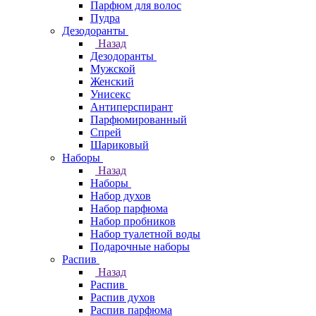
Парфюм для волос
Пудра
Дезодоранты
Назад
Дезодоранты
Мужской
Женский
Унисекс
Антиперспирант
Парфюмированный
Спрей
Шариковый
Наборы
Назад
Наборы
Набор духов
Набор парфюма
Набор пробников
Набор туалетной воды
Подарочные наборы
Распив
Назад
Распив
Распив духов
Распив парфюма