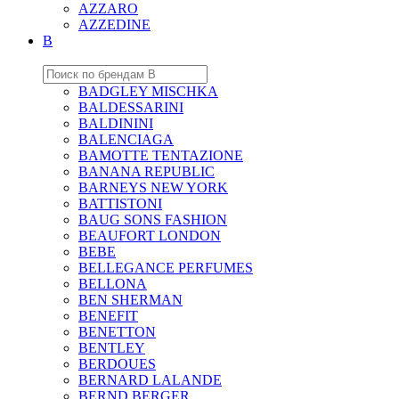
AZZARO
AZZEDINE
B
BADGLEY MISCHKA
BALDESSARINI
BALDININI
BALENCIAGA
BAMOTTE TENTAZIONE
BANANA REPUBLIC
BARNEYS NEW YORK
BATTISTONI
BAUG SONS FASHION
BEAUFORT LONDON
BEBE
BELLEGANCE PERFUMES
BELLONA
BEN SHERMAN
BENEFIT
BENETTON
BENTLEY
BERDOUES
BERNARD LALANDE
BERND BERGER