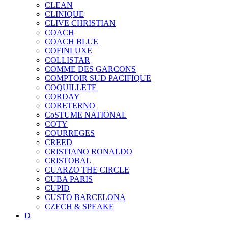
CLEAN
CLINIQUE
CLIVE CHRISTIAN
COACH
COACH BLUE
COFINLUXE
COLLISTAR
COMME DES GARCONS
COMPTOIR SUD PACIFIQUE
COQUILLETE
CORDAY
CORETERNO
CoSTUME NATIONAL
COTY
COURREGES
CREED
CRISTIANO RONALDO
CRISTOBAL
CUARZO THE CIRCLE
CUBA PARIS
CUPID
CUSTO BARCELONA
CZECH & SPEAKE
D