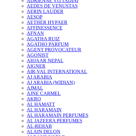
ADRIENNE VITTADINI
AEDES DE VENUSTAS
AERIN LAUDER
AESOP
AETHER HYPAER
AFFINESSENCE
AFNAN
AGATHA RUIZ
AGATHO PARFUM
AGENT PROVOCATEUR
AGONIST
AHJAAR NEPAL
AIGNER
AIR-VAL INTERNATIONAL
AJ ARABIA
AJ ARABIA (WIDIAN)
AJMAL
AJNE CARMEL
AKRO
AL HAMATT
AL HARAMAIN
AL HARAMAIN PERFUMES
AL JAZEERA PERFUMES
AL-REHAB
ALAIN DELON