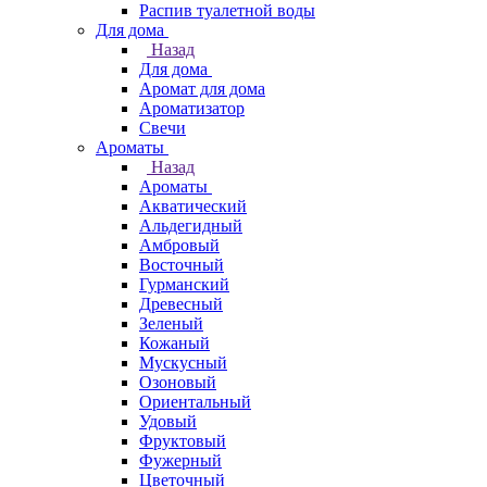
Распив туалетной воды
Для дома
Назад
Для дома
Аромат для дома
Ароматизатор
Свечи
Ароматы
Назад
Ароматы
Акватический
Альдегидный
Амбровый
Восточный
Гурманский
Древесный
Зеленый
Кожаный
Мускусный
Озоновый
Ориентальный
Удовый
Фруктовый
Фужерный
Цветочный