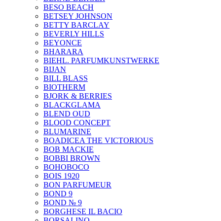
BESO BEACH
BETSEY JOHNSON
BETTY BARCLAY
BEVERLY HILLS
BEYONCE
BHARARA
BIEHL. PARFUMKUNSTWERKE
BIJAN
BILL BLASS
BIOTHERM
BJORK & BERRIES
BLACKGLAMA
BLEND OUD
BLOOD CONCEPT
BLUMARINE
BOADICEA THE VICTORIOUS
BOB MACKIE
BOBBI BROWN
BOHOBOCO
BOIS 1920
BON PARFUMEUR
BOND 9
BOND № 9
BORGHESE IL BACIO
BORSALINO