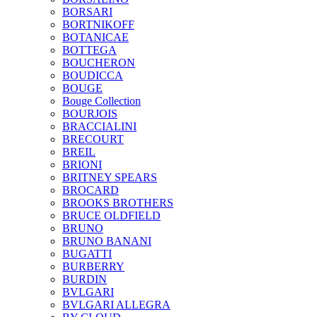
BORSARI
BORTNIKOFF
BOTANICAE
BOTTEGA
BOUCHERON
BOUDICCA
BOUGE
Bouge Collection
BOURJOIS
BRACCIALINI
BRECOURT
BREIL
BRIONI
BRITNEY SPEARS
BROCARD
BROOKS BROTHERS
BRUCE OLDFIELD
BRUNO
BRUNO BANANI
BUGATTI
BURBERRY
BURDIN
BVLGARI
BVLGARI ALLEGRA