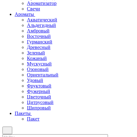
Ароматизатор
Свечи
Ароматы
Акватический
Альдегидный
Амбровый
Восточный
Гурманский
Древесный
Зеленый
Кожаный
Мускусный
Озоновый
Ориентальный
Удовый
Фруктовый
Фужерный
Цветочный
Цитрусовый
Шипровый
Пакеты
Пакет