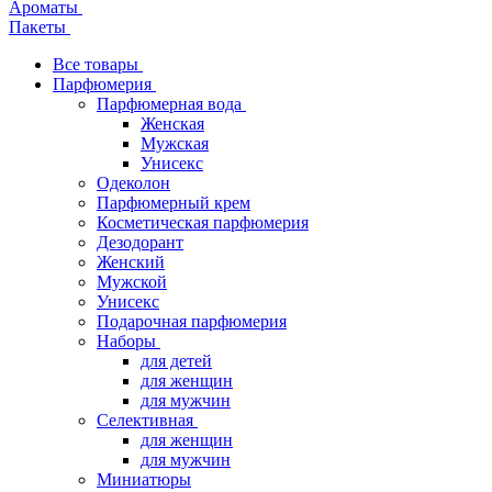
Ароматы
Пакеты
Все товары
Парфюмерия
Парфюмерная вода
Женская
Мужская
Унисекс
Одеколон
Парфюмерный крем
Косметическая парфюмерия
Дезодорант
Женский
Мужской
Унисекс
Подарочная парфюмерия
Наборы
для детей
для женщин
для мужчин
Селективная
для женщин
для мужчин
Миниатюры