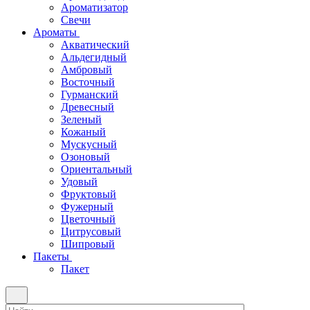
Ароматизатор
Свечи
Ароматы
Акватический
Альдегидный
Амбровый
Восточный
Гурманский
Древесный
Зеленый
Кожаный
Мускусный
Озоновый
Ориентальный
Удовый
Фруктовый
Фужерный
Цветочный
Цитрусовый
Шипровый
Пакеты
Пакет