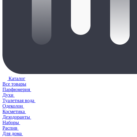
Каталог
Все товары
Парфюмерия
Духи
Туалетная вода
Одеколон
Косметика
Дезодоранты
Наборы
Распив
Для дома