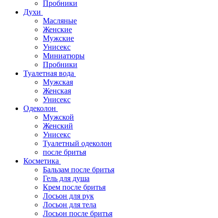
Пробники
Духи
Масляные
Женские
Мужские
Унисекс
Миниатюры
Пробники
Туалетная вода
Мужская
Женская
Унисекс
Одеколон
Мужской
Женский
Унисекс
Туалетный одеколон
после бритья
Косметика
Бальзам после бритья
Гель для душа
Крем после бритья
Лосьон для рук
Лосьон для тела
Лосьон после бритья