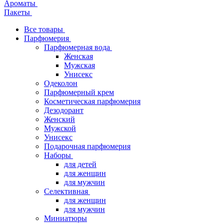
Ароматы
Пакеты
Все товары
Парфюмерия
Парфюмерная вода
Женская
Мужская
Унисекс
Одеколон
Парфюмерный крем
Косметическая парфюмерия
Дезодорант
Женский
Мужской
Унисекс
Подарочная парфюмерия
Наборы
для детей
для женщин
для мужчин
Селективная
для женщин
для мужчин
Миниатюры