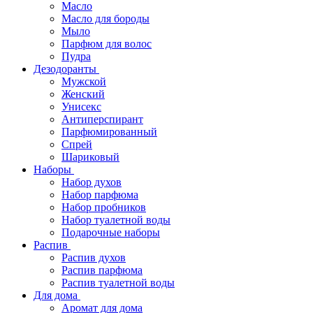
Масло
Масло для бороды
Мыло
Парфюм для волос
Пудра
Дезодоранты
Мужской
Женский
Унисекс
Антиперспирант
Парфюмированный
Спрей
Шариковый
Наборы
Набор духов
Набор парфюма
Набор пробников
Набор туалетной воды
Подарочные наборы
Распив
Распив духов
Распив парфюма
Распив туалетной воды
Для дома
Аромат для дома