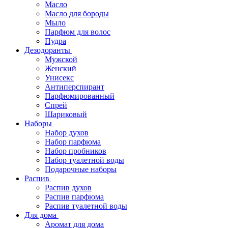
Масло
Масло для бороды
Мыло
Парфюм для волос
Пудра
Дезодоранты
Мужской
Женский
Унисекс
Антиперспирант
Парфюмированный
Спрей
Шариковый
Наборы
Набор духов
Набор парфюма
Набор пробников
Набор туалетной воды
Подарочные наборы
Распив
Распив духов
Распив парфюма
Распив туалетной воды
Для дома
Аромат для дома