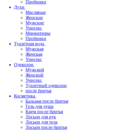
Пробники
Духи
Масляные
Женские
Мужские
Унисекс
Миниатюры
Пробники
Туалетная вода
Мужская
Женская
Унисекс
Одеколон
Мужской
Женский
Унисекс
Туалетный одеколон
после бритья
Косметика
Бальзам после бритья
Гель для душа
Крем после бритья
Лосьон для рук
Лосьон для тела
Лосьон после бритья