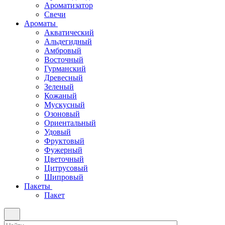
Ароматизатор
Свечи
Ароматы
Акватический
Альдегидный
Амбровый
Восточный
Гурманский
Древесный
Зеленый
Кожаный
Мускусный
Озоновый
Ориентальный
Удовый
Фруктовый
Фужерный
Цветочный
Цитрусовый
Шипровый
Пакеты
Пакет