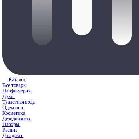
Каталог
Все товары
Парфюмерия
Духи
Туалетная вода
Одеколон
Косметика
Дезодоранты
Наборы
Распив
Для дома