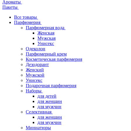
Ароматы
Пакеты
Все товары
Парфюмерия
Парфюмерная вода
Женская
Мужская
Унисекс
Одеколон
Парфюмерный крем
Косметическая парфюмерия
Дезодорант
Женский
Мужской
Унисекс
Подарочная парфюмерия
Наборы
для детей
для женщин
для мужчин
Селективная
для женщин
для мужчин
Миниатюры