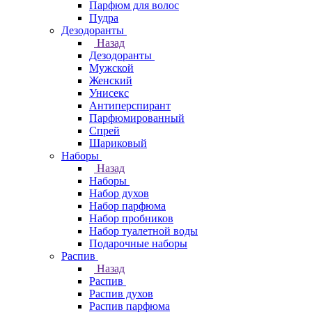
Парфюм для волос
Пудра
Дезодоранты
Назад
Дезодоранты
Мужской
Женский
Унисекс
Антиперспирант
Парфюмированный
Спрей
Шариковый
Наборы
Назад
Наборы
Набор духов
Набор парфюма
Набор пробников
Набор туалетной воды
Подарочные наборы
Распив
Назад
Распив
Распив духов
Распив парфюма