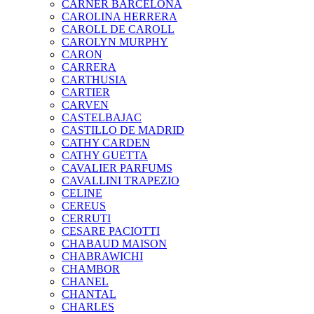
CARNER BARCELONA
CAROLINA HERRERA
CAROLL DE CAROLL
CAROLYN MURPHY
CARON
CARRERA
CARTHUSIA
CARTIER
CARVEN
CASTELBAJAC
CASTILLO DE MADRID
CATHY CARDEN
CATHY GUETTA
CAVALIER PARFUMS
CAVALLINI TRAPEZIO
CELINE
CEREUS
CERRUTI
CESARE PACIOTTI
CHABAUD MAISON
CHABRAWICHI
CHAMBOR
CHANEL
CHANTAL
CHARLES