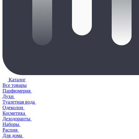
Каталог
Все товары
Парфюмерия
Духи
Туалетная вода
Одеколон
Косметика
Дезодоранты
Наборы
Распив
Для дома