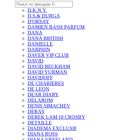
D.K.N.Y.
D.S.& DURGA
D'ORSAY
DAMIEN BASH PARFUM
DANA
DANA BRITISH
DANIELLE
DARPHIN
DAVER VIP CLUB
DAVID
DAVID BECKHAM
DAVID YURMAN
DAVIDOFF
DE CHARIERES
DE LEON
DEAR DIARY
DELAROM
DENIS SIMACHEV
DERAY
DEREK LAM 10 CROSBY
DETAILLE
DIADEMA EXCLUSIF
DIANA ROSS
DIANA VREELAND