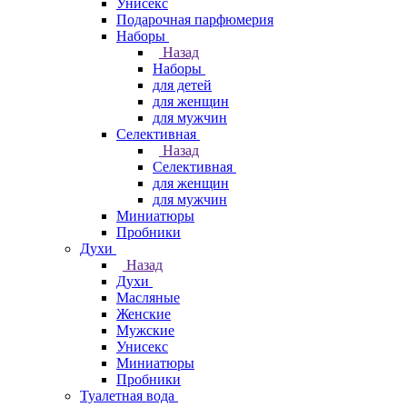
Унисекс
Подарочная парфюмерия
Наборы
Назад
Наборы
для детей
для женщин
для мужчин
Селективная
Назад
Селективная
для женщин
для мужчин
Миниатюры
Пробники
Духи
Назад
Духи
Масляные
Женские
Мужские
Унисекс
Миниатюры
Пробники
Туалетная вода