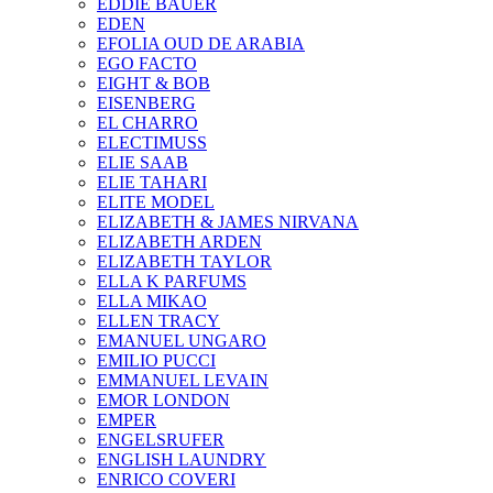
EDDIE BAUER
EDEN
EFOLIA OUD DE ARABIA
EGO FACTO
EIGHT & BOB
EISENBERG
EL CHARRO
ELECTIMUSS
ELIE SAAB
ELIE TAHARI
ELITE MODEL
ELIZABETH & JAMES NIRVANA
ELIZABETH ARDEN
ELIZABETH TAYLOR
ELLA K PARFUMS
ELLA MIKAO
ELLEN TRACY
EMANUEL UNGARO
EMILIO PUCCI
EMMANUEL LEVAIN
EMOR LONDON
EMPER
ENGELSRUFER
ENGLISH LAUNDRY
ENRICO COVERI