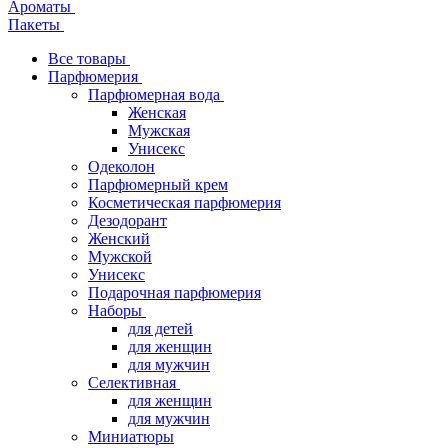
Ароматы
Пакеты
Все товары
Парфюмерия
Парфюмерная вода
Женская
Мужская
Унисекс
Одеколон
Парфюмерный крем
Косметическая парфюмерия
Дезодорант
Женский
Мужской
Унисекс
Подарочная парфюмерия
Наборы
для детей
для женщин
для мужчин
Селективная
для женщин
для мужчин
Миниатюры