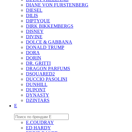
DIANE VON FURSTENBERG
DIESEL
DILIS
DIPTYQUE
DIRK BIKKEMBERGS
DISNEY
DIVINE
DOLCE & GABBANA
DONALD TRUMP
DORA
DORIN
DR. GRITTI
DRAGON PARFUMS
DSQUARED2
DUCCIO PASOLINI
DUNHILL
DUPONT
DYNASTY
DZINTARS
E
E.COUDRAY
ED HARDY