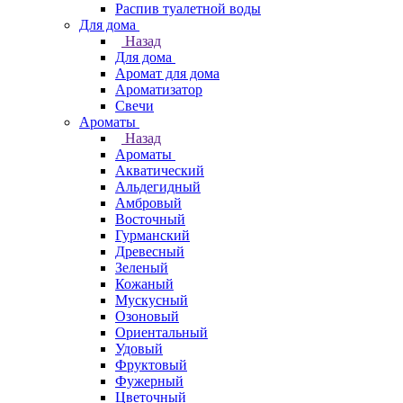
Распив туалетной воды
Для дома
Назад
Для дома
Аромат для дома
Ароматизатор
Свечи
Ароматы
Назад
Ароматы
Акватический
Альдегидный
Амбровый
Восточный
Гурманский
Древесный
Зеленый
Кожаный
Мускусный
Озоновый
Ориентальный
Удовый
Фруктовый
Фужерный
Цветочный