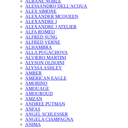
ALBANE NOBLE
ALESSANDRO DELL'ACQUA
ALEX SIMONE
ALEXANDER MCQUEEN
ALEXANDRE J
ALEXANDRE J ATELIER
ALFA ROMEO
ALFRED SUNG
ALFRED VERNE
ALHAMBRA
ALLA PUGACHOVA
ALVIERO MARTINI
ALYSON OLDOINI
ALYSSA ASHLEY
AMBER
AMERICAN EAGLE
AMORINO
AMOUAGE
AMOUROUD
AMZAN
ANDREE PUTMAN
ANFAS
ANGEL SCHLESSER
ANGELA CIAMPAGNA
ANIMA