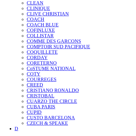
CLEAN
CLINIQUE
CLIVE CHRISTIAN
COACH
COACH BLUE
COFINLUXE
COLLISTAR
COMME DES GARCONS
COMPTOIR SUD PACIFIQUE
COQUILLETE
CORDAY
CORETERNO
CoSTUME NATIONAL
COTY
COURREGES
CREED
CRISTIANO RONALDO
CRISTOBAL
CUARZO THE CIRCLE
CUBA PARIS
CUPID
CUSTO BARCELONA
CZECH & SPEAKE
D