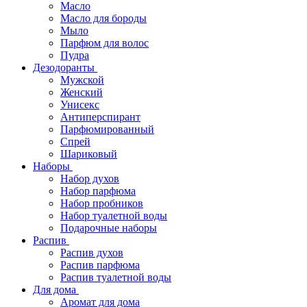
Масло
Масло для бороды
Мыло
Парфюм для волос
Пудра
Дезодоранты
Мужской
Женский
Унисекс
Антиперспирант
Парфюмированный
Спрей
Шариковый
Наборы
Набор духов
Набор парфюма
Набор пробников
Набор туалетной воды
Подарочные наборы
Распив
Распив духов
Распив парфюма
Распив туалетной воды
Для дома
Аромат для дома