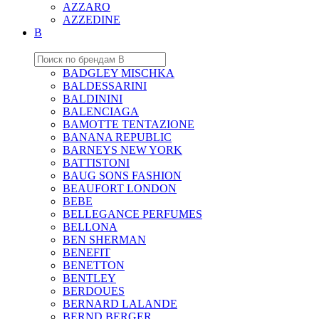
AZZARO
AZZEDINE
B
BADGLEY MISCHKA
BALDESSARINI
BALDININI
BALENCIAGA
BAMOTTE TENTAZIONE
BANANA REPUBLIC
BARNEYS NEW YORK
BATTISTONI
BAUG SONS FASHION
BEAUFORT LONDON
BEBE
BELLEGANCE PERFUMES
BELLONA
BEN SHERMAN
BENEFIT
BENETTON
BENTLEY
BERDOUES
BERNARD LALANDE
BERND BERGER