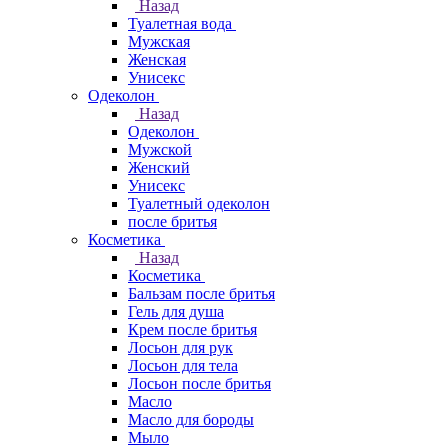
Назад
Туалетная вода
Мужская
Женская
Унисекс
Одеколон
Назад
Одеколон
Мужской
Женский
Унисекс
Туалетный одеколон
после бритья
Косметика
Назад
Косметика
Бальзам после бритья
Гель для душа
Крем после бритья
Лосьон для рук
Лосьон для тела
Лосьон после бритья
Масло
Масло для бороды
Мыло