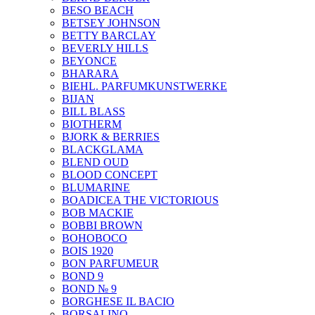
BESO BEACH
BETSEY JOHNSON
BETTY BARCLAY
BEVERLY HILLS
BEYONCE
BHARARA
BIEHL. PARFUMKUNSTWERKE
BIJAN
BILL BLASS
BIOTHERM
BJORK & BERRIES
BLACKGLAMA
BLEND OUD
BLOOD CONCEPT
BLUMARINE
BOADICEA THE VICTORIOUS
BOB MACKIE
BOBBI BROWN
BOHOBOCO
BOIS 1920
BON PARFUMEUR
BOND 9
BOND № 9
BORGHESE IL BACIO
BORSALINO