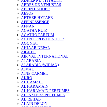
ADRIENNE VITTADINI
AEDES DE VENUSTAS
AERIN LAUDER
AESOP
AETHER HYPAER
AFFINESSENCE
AFNAN
AGATHA RUIZ
AGATHO PARFUM
AGENT PROVOCATEUR
AGONIST
AHJAAR NEPAL
AIGNER
AIR-VAL INTERNATIONAL
AJ ARABIA
AJ ARABIA (WIDIAN)
AJMAL
AJNE CARMEL
AKRO
AL HAMATT
AL HARAMAIN
AL HARAMAIN PERFUMES
AL JAZEERA PERFUMES
AL-REHAB
ALAIN DELON