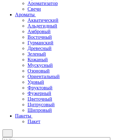
Ароматизатор
Свечи
Ароматы
Акватический
Альдегидный
Амбровый
Восточный
Гурманский
Древесный
Зеленый
Кожаный
Мускусный
Озоновый
Ориентальный
Удовый
Фруктовый
Фужерный
Цветочный
Цитрусовый
Шипровый
Пакеты
Пакет