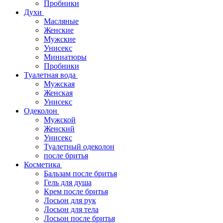
Пробники
Духи
Масляные
Женские
Мужские
Унисекс
Миниатюры
Пробники
Туалетная вода
Мужская
Женская
Унисекс
Одеколон
Мужской
Женский
Унисекс
Туалетный одеколон
после бритья
Косметика
Бальзам после бритья
Гель для душа
Крем после бритья
Лосьон для рук
Лосьон для тела
Лосьон после бритья