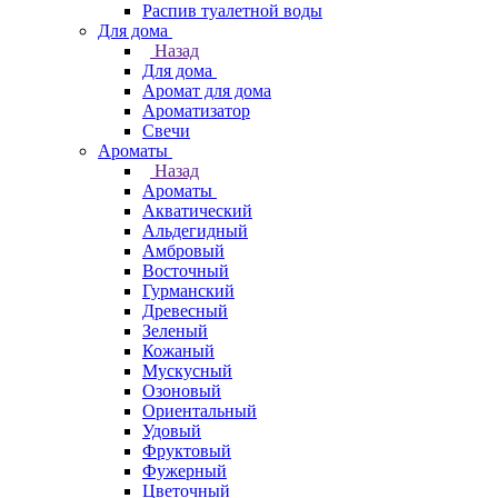
Распив туалетной воды
Для дома
Назад
Для дома
Аромат для дома
Ароматизатор
Свечи
Ароматы
Назад
Ароматы
Акватический
Альдегидный
Амбровый
Восточный
Гурманский
Древесный
Зеленый
Кожаный
Мускусный
Озоновый
Ориентальный
Удовый
Фруктовый
Фужерный
Цветочный