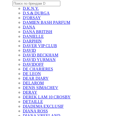
D.K.N.Y.
D.S.& DURGA
D'ORSAY
DAMIEN BASH PARFUM
DANA
DANA BRITISH
DANIELLE
DARPHIN
DAVER VIP CLUB
DAVID
DAVID BECKHAM
DAVID YURMAN
DAVIDOFF
DE CHARIERES
DE LEON
DEAR DIARY
DELAROM
DENIS SIMACHEV
DERAY
DEREK LAM 10 CROSBY
DETAILLE
DIADEMA EXCLUSIF
DIANA ROSS
DIANA VREELAND