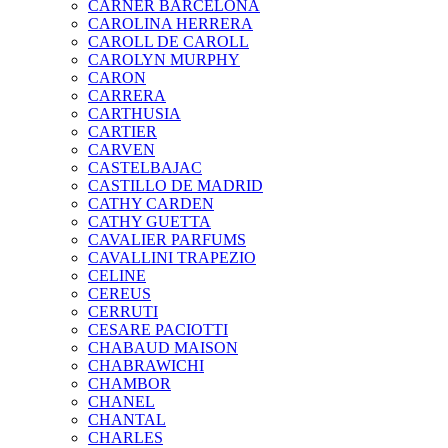
CARNER BARCELONA
CAROLINA HERRERA
CAROLL DE CAROLL
CAROLYN MURPHY
CARON
CARRERA
CARTHUSIA
CARTIER
CARVEN
CASTELBAJAC
CASTILLO DE MADRID
CATHY CARDEN
CATHY GUETTA
CAVALIER PARFUMS
CAVALLINI TRAPEZIO
CELINE
CEREUS
CERRUTI
CESARE PACIOTTI
CHABAUD MAISON
CHABRAWICHI
CHAMBOR
CHANEL
CHANTAL
CHARLES