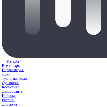
Каталог
Все товары
Парфюмерия
Духи
Туалетная вода
Одеколон
Косметика
Дезодоранты
Наборы
Распив
Для дома