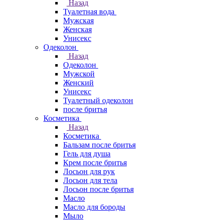
Назад
Туалетная вода
Мужская
Женская
Унисекс
Одеколон
Назад
Одеколон
Мужской
Женский
Унисекс
Туалетный одеколон
после бритья
Косметика
Назад
Косметика
Бальзам после бритья
Гель для душа
Крем после бритья
Лосьон для рук
Лосьон для тела
Лосьон после бритья
Масло
Масло для бороды
Мыло