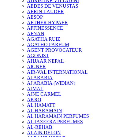
ADRIENNE VITTADINI
AEDES DE VENUSTAS
AERIN LAUDER
AESOP
AETHER HYPAER
AFFINESSENCE
AFNAN
AGATHA RUIZ
AGATHO PARFUM
AGENT PROVOCATEUR
AGONIST
AHJAAR NEPAL
AIGNER
AIR-VAL INTERNATIONAL
AJ ARABIA
AJ ARABIA (WIDIAN)
AJMAL
AJNE CARMEL
AKRO
AL HAMATT
AL HARAMAIN
AL HARAMAIN PERFUMES
AL JAZEERA PERFUMES
AL-REHAB
ALAIN DELON