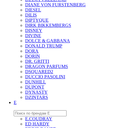
DIANE VON FURSTENBERG
DIESEL
DILIS
DIPTYQUE
DIRK BIKKEMBERGS
DISNEY
DIVINE
DOLCE & GABBANA
DONALD TRUMP
DORA
DORIN
DR. GRITTI
DRAGON PARFUMS
DSQUARED2
DUCCIO PASOLINI
DUNHILL
DUPONT
DYNASTY
DZINTARS
E
E.COUDRAY
ED HARDY