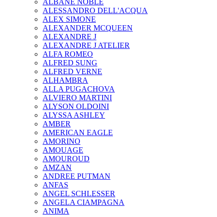
ALBANE NOBLE
ALESSANDRO DELL'ACQUA
ALEX SIMONE
ALEXANDER MCQUEEN
ALEXANDRE J
ALEXANDRE J ATELIER
ALFA ROMEO
ALFRED SUNG
ALFRED VERNE
ALHAMBRA
ALLA PUGACHOVA
ALVIERO MARTINI
ALYSON OLDOINI
ALYSSA ASHLEY
AMBER
AMERICAN EAGLE
AMORINO
AMOUAGE
AMOUROUD
AMZAN
ANDREE PUTMAN
ANFAS
ANGEL SCHLESSER
ANGELA CIAMPAGNA
ANIMA