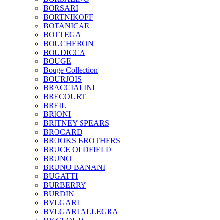
BORSARI
BORTNIKOFF
BOTANICAE
BOTTEGA
BOUCHERON
BOUDICCA
BOUGE
Bouge Collection
BOURJOIS
BRACCIALINI
BRECOURT
BREIL
BRIONI
BRITNEY SPEARS
BROCARD
BROOKS BROTHERS
BRUCE OLDFIELD
BRUNO
BRUNO BANANI
BUGATTI
BURBERRY
BURDIN
BVLGARI
BVLGARI ALLEGRA