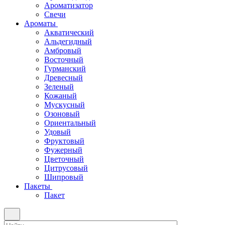
Ароматизатор
Свечи
Ароматы
Акватический
Альдегидный
Амбровый
Восточный
Гурманский
Древесный
Зеленый
Кожаный
Мускусный
Озоновый
Ориентальный
Удовый
Фруктовый
Фужерный
Цветочный
Цитрусовый
Шипровый
Пакеты
Пакет