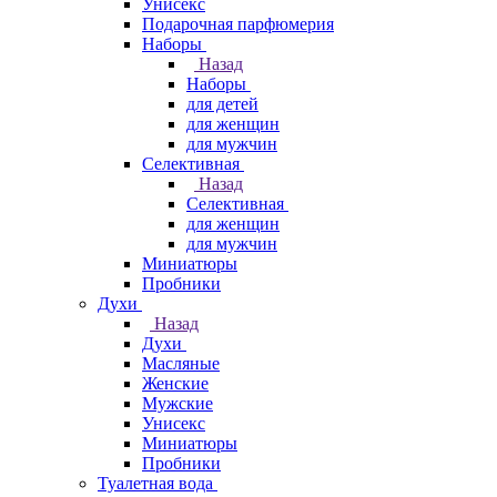
Унисекс
Подарочная парфюмерия
Наборы
Назад
Наборы
для детей
для женщин
для мужчин
Селективная
Назад
Селективная
для женщин
для мужчин
Миниатюры
Пробники
Духи
Назад
Духи
Масляные
Женские
Мужские
Унисекс
Миниатюры
Пробники
Туалетная вода