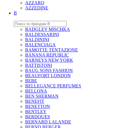
AZZARO
AZZEDINE
B
BADGLEY MISCHKA
BALDESSARINI
BALDININI
BALENCIAGA
BAMOTTE TENTAZIONE
BANANA REPUBLIC
BARNEYS NEW YORK
BATTISTONI
BAUG SONS FASHION
BEAUFORT LONDON
BEBE
BELLEGANCE PERFUMES
BELLONA
BEN SHERMAN
BENEFIT
BENETTON
BENTLEY
BERDOUES
BERNARD LALANDE
BERND BERGER