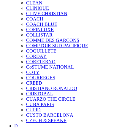
CLEAN
CLINIQUE
CLIVE CHRISTIAN
COACH
COACH BLUE
COFINLUXE
COLLISTAR
COMME DES GARCONS
COMPTOIR SUD PACIFIQUE
COQUILLETE
CORDAY
CORETERNO
CoSTUME NATIONAL
COTY
COURREGES
CREED
CRISTIANO RONALDO
CRISTOBAL
CUARZO THE CIRCLE
CUBA PARIS
CUPID
CUSTO BARCELONA
CZECH & SPEAKE
D