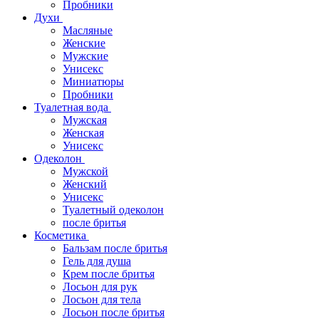
Пробники
Духи
Масляные
Женские
Мужские
Унисекс
Миниатюры
Пробники
Туалетная вода
Мужская
Женская
Унисекс
Одеколон
Мужской
Женский
Унисекс
Туалетный одеколон
после бритья
Косметика
Бальзам после бритья
Гель для душа
Крем после бритья
Лосьон для рук
Лосьон для тела
Лосьон после бритья