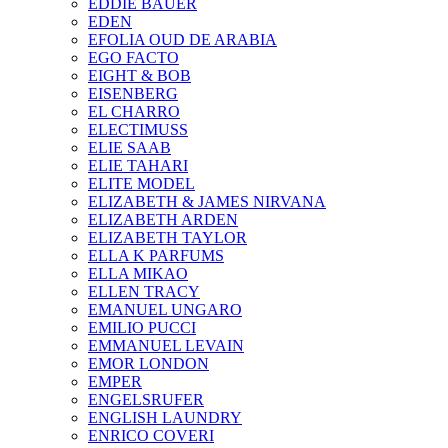
EDDIE BAUER
EDEN
EFOLIA OUD DE ARABIA
EGO FACTO
EIGHT & BOB
EISENBERG
EL CHARRO
ELECTIMUSS
ELIE SAAB
ELIE TAHARI
ELITE MODEL
ELIZABETH & JAMES NIRVANA
ELIZABETH ARDEN
ELIZABETH TAYLOR
ELLA K PARFUMS
ELLA MIKAO
ELLEN TRACY
EMANUEL UNGARO
EMILIO PUCCI
EMMANUEL LEVAIN
EMOR LONDON
EMPER
ENGELSRUFER
ENGLISH LAUNDRY
ENRICO COVERI