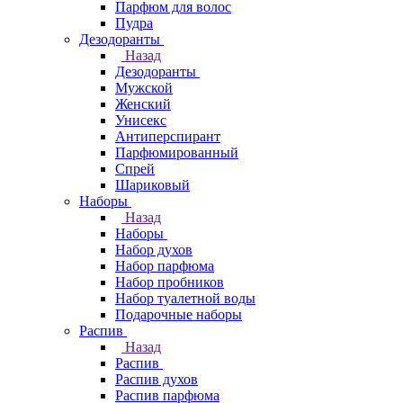
Парфюм для волос
Пудра
Дезодоранты
Назад
Дезодоранты
Мужской
Женский
Унисекс
Антиперспирант
Парфюмированный
Спрей
Шариковый
Наборы
Назад
Наборы
Набор духов
Набор парфюма
Набор пробников
Набор туалетной воды
Подарочные наборы
Распив
Назад
Распив
Распив духов
Распив парфюма