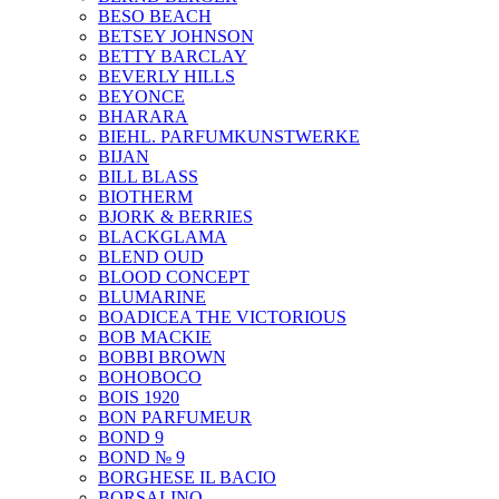
BESO BEACH
BETSEY JOHNSON
BETTY BARCLAY
BEVERLY HILLS
BEYONCE
BHARARA
BIEHL. PARFUMKUNSTWERKE
BIJAN
BILL BLASS
BIOTHERM
BJORK & BERRIES
BLACKGLAMA
BLEND OUD
BLOOD CONCEPT
BLUMARINE
BOADICEA THE VICTORIOUS
BOB MACKIE
BOBBI BROWN
BOHOBOCO
BOIS 1920
BON PARFUMEUR
BOND 9
BOND № 9
BORGHESE IL BACIO
BORSALINO