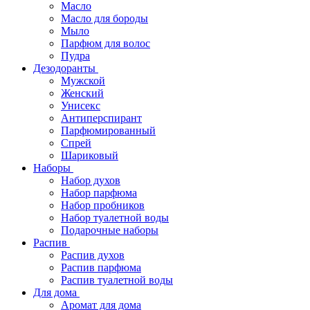
Масло
Масло для бороды
Мыло
Парфюм для волос
Пудра
Дезодоранты
Мужской
Женский
Унисекс
Антиперспирант
Парфюмированный
Спрей
Шариковый
Наборы
Набор духов
Набор парфюма
Набор пробников
Набор туалетной воды
Подарочные наборы
Распив
Распив духов
Распив парфюма
Распив туалетной воды
Для дома
Аромат для дома