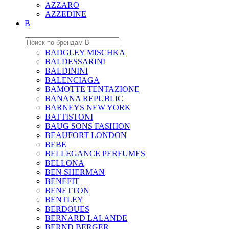
AZZARO
AZZEDINE
B
BADGLEY MISCHKA
BALDESSARINI
BALDININI
BALENCIAGA
BAMOTTE TENTAZIONE
BANANA REPUBLIC
BARNEYS NEW YORK
BATTISTONI
BAUG SONS FASHION
BEAUFORT LONDON
BEBE
BELLEGANCE PERFUMES
BELLONA
BEN SHERMAN
BENEFIT
BENETTON
BENTLEY
BERDOUES
BERNARD LALANDE
BERND BERGER