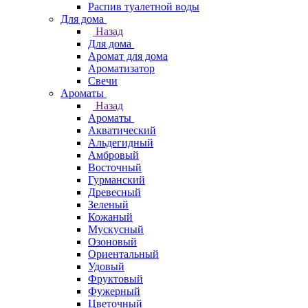
Распив туалетной воды
Для дома
Назад
Для дома
Аромат для дома
Ароматизатор
Свечи
Ароматы
Назад
Ароматы
Акватический
Альдегидный
Амбровый
Восточный
Гурманский
Древесный
Зеленый
Кожаный
Мускусный
Озоновый
Ориентальный
Удовый
Фруктовый
Фужерный
Цветочный