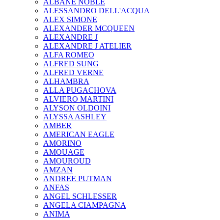
ALBANE NOBLE
ALESSANDRO DELL'ACQUA
ALEX SIMONE
ALEXANDER MCQUEEN
ALEXANDRE J
ALEXANDRE J ATELIER
ALFA ROMEO
ALFRED SUNG
ALFRED VERNE
ALHAMBRA
ALLA PUGACHOVA
ALVIERO MARTINI
ALYSON OLDOINI
ALYSSA ASHLEY
AMBER
AMERICAN EAGLE
AMORINO
AMOUAGE
AMOUROUD
AMZAN
ANDREE PUTMAN
ANFAS
ANGEL SCHLESSER
ANGELA CIAMPAGNA
ANIMA