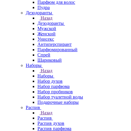
Парфюм для волос
Пудра
Дезодоранты
Назад
Дезодоранты
Мужской
Женский
Унисекс
Антиперспирант
Парфюмированный
Спрей
Шариковый
Наборы
Назад
Наборы
Набор духов
Набор парфюма
Набор пробников
Набор туалетной воды
Подарочные наборы
Распив
Назад
Распив
Распив духов
Распив парфюма