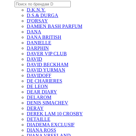
D.K.N.Y.
D.S.& DURGA
D'ORSAY
DAMIEN BASH PARFUM
DANA
DANA BRITISH
DANIELLE
DARPHIN
DAVER VIP CLUB
DAVID
DAVID BECKHAM
DAVID YURMAN
DAVIDOFF
DE CHARIERES
DE LEON
DEAR DIARY
DELAROM
DENIS SIMACHEV
DERAY
DEREK LAM 10 CROSBY
DETAILLE
DIADEMA EXCLUSIF
DIANA ROSS
DIANA VREELAND