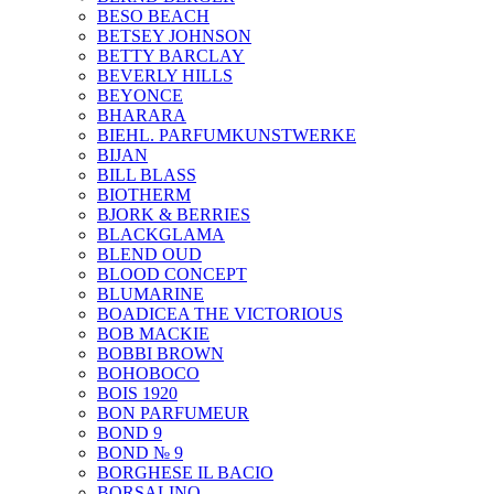
BESO BEACH
BETSEY JOHNSON
BETTY BARCLAY
BEVERLY HILLS
BEYONCE
BHARARA
BIEHL. PARFUMKUNSTWERKE
BIJAN
BILL BLASS
BIOTHERM
BJORK & BERRIES
BLACKGLAMA
BLEND OUD
BLOOD CONCEPT
BLUMARINE
BOADICEA THE VICTORIOUS
BOB MACKIE
BOBBI BROWN
BOHOBOCO
BOIS 1920
BON PARFUMEUR
BOND 9
BOND № 9
BORGHESE IL BACIO
BORSALINO