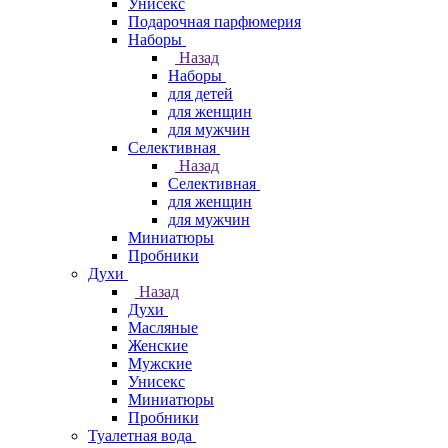
Унисекс
Подарочная парфюмерия
Наборы
Назад
Наборы
для детей
для женщин
для мужчин
Селективная
Назад
Селективная
для женщин
для мужчин
Миниатюры
Пробники
Духи
Назад
Духи
Масляные
Женские
Мужские
Унисекс
Миниатюры
Пробники
Туалетная вода