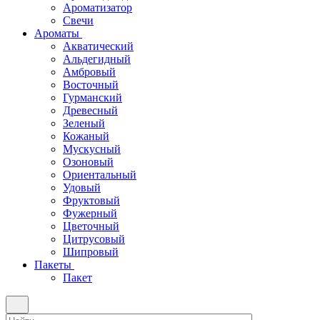
Ароматизатор
Свечи
Ароматы
Акватический
Альдегидный
Амбровый
Восточный
Гурманский
Древесный
Зеленый
Кожаный
Мускусный
Озоновый
Ориентальный
Удовый
Фруктовый
Фужерный
Цветочный
Цитрусовый
Шипровый
Пакеты
Пакет