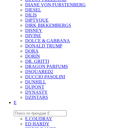
DIANE VON FURSTENBERG
DIESEL
DILIS
DIPTYQUE
DIRK BIKKEMBERGS
DISNEY
DIVINE
DOLCE & GABBANA
DONALD TRUMP
DORA
DORIN
DR. GRITTI
DRAGON PARFUMS
DSQUARED2
DUCCIO PASOLINI
DUNHILL
DUPONT
DYNASTY
DZINTARS
E
E.COUDRAY
ED HARDY