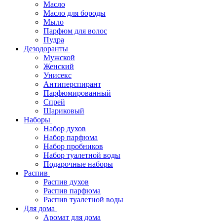
Масло
Масло для бороды
Мыло
Парфюм для волос
Пудра
Дезодоранты
Мужской
Женский
Унисекс
Антиперспирант
Парфюмированный
Спрей
Шариковый
Наборы
Набор духов
Набор парфюма
Набор пробников
Набор туалетной воды
Подарочные наборы
Распив
Распив духов
Распив парфюма
Распив туалетной воды
Для дома
Аромат для дома