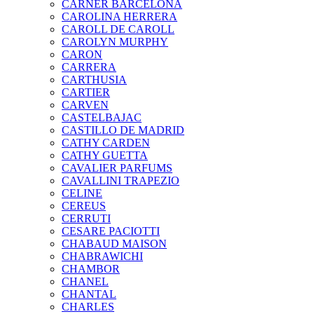
CARNER BARCELONA
CAROLINA HERRERA
CAROLL DE CAROLL
CAROLYN MURPHY
CARON
CARRERA
CARTHUSIA
CARTIER
CARVEN
CASTELBAJAC
CASTILLO DE MADRID
CATHY CARDEN
CATHY GUETTA
CAVALIER PARFUMS
CAVALLINI TRAPEZIO
CELINE
CEREUS
CERRUTI
CESARE PACIOTTI
CHABAUD MAISON
CHABRAWICHI
CHAMBOR
CHANEL
CHANTAL
CHARLES