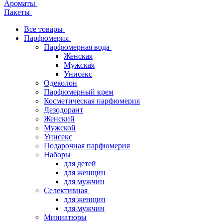
Ароматы
Пакеты
Все товары
Парфюмерия
Парфюмерная вода
Женская
Мужская
Унисекс
Одеколон
Парфюмерный крем
Косметическая парфюмерия
Дезодорант
Женский
Мужской
Унисекс
Подарочная парфюмерия
Наборы
для детей
для женщин
для мужчин
Селективная
для женщин
для мужчин
Миниатюры