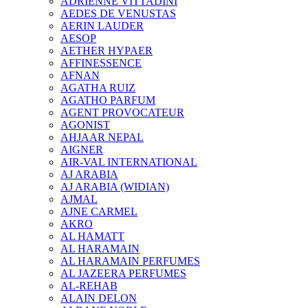
ADRIENNE VITTADINI
AEDES DE VENUSTAS
AERIN LAUDER
AESOP
AETHER HYPAER
AFFINESSENCE
AFNAN
AGATHA RUIZ
AGATHO PARFUM
AGENT PROVOCATEUR
AGONIST
AHJAAR NEPAL
AIGNER
AIR-VAL INTERNATIONAL
AJ ARABIA
AJ ARABIA (WIDIAN)
AJMAL
AJNE CARMEL
AKRO
AL HAMATT
AL HARAMAIN
AL HARAMAIN PERFUMES
AL JAZEERA PERFUMES
AL-REHAB
ALAIN DELON