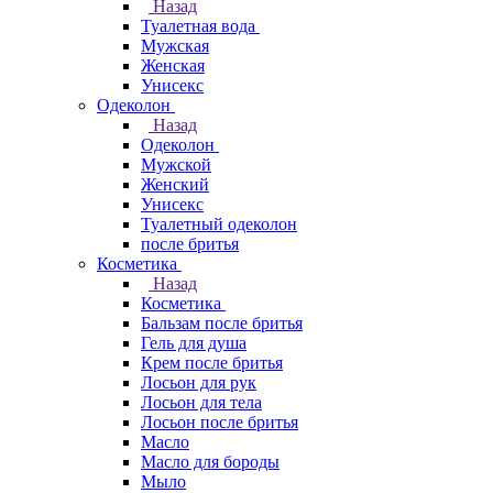
Назад
Туалетная вода
Мужская
Женская
Унисекс
Одеколон
Назад
Одеколон
Мужской
Женский
Унисекс
Туалетный одеколон
после бритья
Косметика
Назад
Косметика
Бальзам после бритья
Гель для душа
Крем после бритья
Лосьон для рук
Лосьон для тела
Лосьон после бритья
Масло
Масло для бороды
Мыло