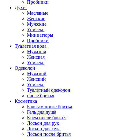
Пробники
Духи
Масляные
Женские
Мужские
Унисекс
Миниатюры
Пробники
Туалетная вода
Мужская
Женская
Унисекс
Одеколон
Мужской
Женский
Унисекс
Туалетный одеколон
после бритья
Косметика
Бальзам после бритья
Гель для душа
Крем после бритья
Лосьон для рук
Лосьон для тела
Лосьон после бритья