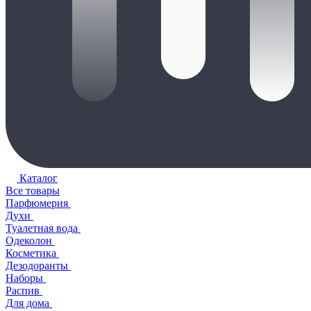
Каталог
Все товары
Парфюмерия
Духи
Туалетная вода
Одеколон
Косметика
Дезодоранты
Наборы
Распив
Для дома