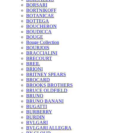
BORSARI
BORTNIKOFF
BOTANICAE
BOTTEGA
BOUCHERON
BOUDICCA
BOUGE
Bouge Collection
BOURJOIS
BRACCIALINI
BRECOURT
BREIL
BRIONI
BRITNEY SPEARS
BROCARD
BROOKS BROTHERS
BRUCE OLDFIELD
BRUNO
BRUNO BANANI
BUGATTI
BURBERRY
BURDIN
BVLGARI
BVLGARI ALLEGRA