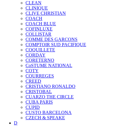
CLEAN
CLINIQUE
CLIVE CHRISTIAN
COACH
COACH BLUE
COFINLUXE
COLLISTAR
COMME DES GARCONS
COMPTOIR SUD PACIFIQUE
COQUILLETE
CORDAY
CORETERNO
CoSTUME NATIONAL
COTY
COURREGES
CREED
CRISTIANO RONALDO
CRISTOBAL
CUARZO THE CIRCLE
CUBA PARIS
CUPID
CUSTO BARCELONA
CZECH & SPEAKE
D