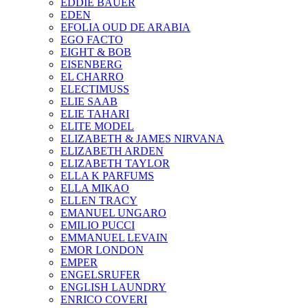
EDDIE BAUER
EDEN
EFOLIA OUD DE ARABIA
EGO FACTO
EIGHT & BOB
EISENBERG
EL CHARRO
ELECTIMUSS
ELIE SAAB
ELIE TAHARI
ELITE MODEL
ELIZABETH & JAMES NIRVANA
ELIZABETH ARDEN
ELIZABETH TAYLOR
ELLA K PARFUMS
ELLA MIKAO
ELLEN TRACY
EMANUEL UNGARO
EMILIO PUCCI
EMMANUEL LEVAIN
EMOR LONDON
EMPER
ENGELSRUFER
ENGLISH LAUNDRY
ENRICO COVERI