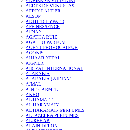
ADRIENNE VITTADINI
AEDES DE VENUSTAS
AERIN LAUDER
AESOP
AETHER HYPAER
AFFINESSENCE
AFNAN
AGATHA RUIZ
AGATHO PARFUM
AGENT PROVOCATEUR
AGONIST
AHJAAR NEPAL
AIGNER
AIR-VAL INTERNATIONAL
AJ ARABIA
AJ ARABIA (WIDIAN)
AJMAL
AJNE CARMEL
AKRO
AL HAMATT
AL HARAMAIN
AL HARAMAIN PERFUMES
AL JAZEERA PERFUMES
AL-REHAB
ALAIN DELON