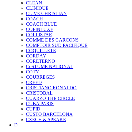
CLEAN
CLINIQUE
CLIVE CHRISTIAN
COACH
COACH BLUE
COFINLUXE
COLLISTAR
COMME DES GARCONS
COMPTOIR SUD PACIFIQUE
COQUILLETE
CORDAY
CORETERNO
CoSTUME NATIONAL
COTY
COURREGES
CREED
CRISTIANO RONALDO
CRISTOBAL
CUARZO THE CIRCLE
CUBA PARIS
CUPID
CUSTO BARCELONA
CZECH & SPEAKE
D