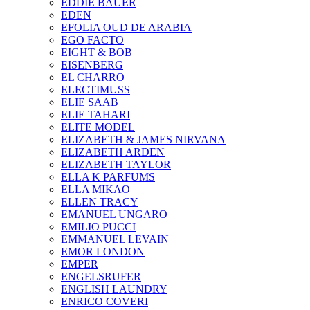
EDDIE BAUER
EDEN
EFOLIA OUD DE ARABIA
EGO FACTO
EIGHT & BOB
EISENBERG
EL CHARRO
ELECTIMUSS
ELIE SAAB
ELIE TAHARI
ELITE MODEL
ELIZABETH & JAMES NIRVANA
ELIZABETH ARDEN
ELIZABETH TAYLOR
ELLA K PARFUMS
ELLA MIKAO
ELLEN TRACY
EMANUEL UNGARO
EMILIO PUCCI
EMMANUEL LEVAIN
EMOR LONDON
EMPER
ENGELSRUFER
ENGLISH LAUNDRY
ENRICO COVERI