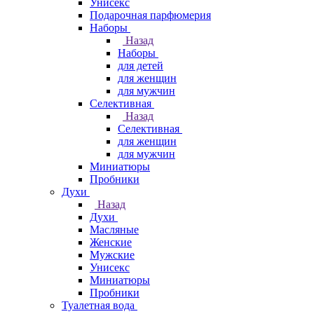
Унисекс
Подарочная парфюмерия
Наборы
Назад
Наборы
для детей
для женщин
для мужчин
Селективная
Назад
Селективная
для женщин
для мужчин
Миниатюры
Пробники
Духи
Назад
Духи
Масляные
Женские
Мужские
Унисекс
Миниатюры
Пробники
Туалетная вода