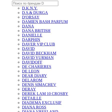
D.K.N.Y.
D.S.& DURGA
D'ORSAY
DAMIEN BASH PARFUM
DANA
DANA BRITISH
DANIELLE
DARPHIN
DAVER VIP CLUB
DAVID
DAVID BECKHAM
DAVID YURMAN
DAVIDOFF
DE CHARIERES
DE LEON
DEAR DIARY
DELAROM
DENIS SIMACHEV
DERAY
DEREK LAM 10 CROSBY
DETAILLE
DIADEMA EXCLUSIF
DIANA ROSS
DIANA VREELAND