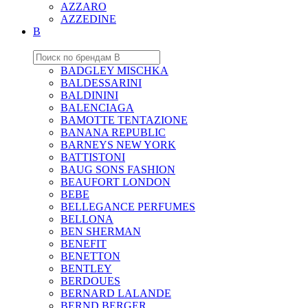
AZZARO
AZZEDINE
B
BADGLEY MISCHKA
BALDESSARINI
BALDININI
BALENCIAGA
BAMOTTE TENTAZIONE
BANANA REPUBLIC
BARNEYS NEW YORK
BATTISTONI
BAUG SONS FASHION
BEAUFORT LONDON
BEBE
BELLEGANCE PERFUMES
BELLONA
BEN SHERMAN
BENEFIT
BENETTON
BENTLEY
BERDOUES
BERNARD LALANDE
BERND BERGER