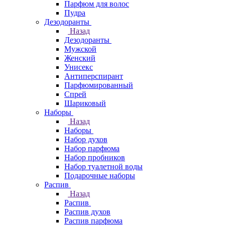
Парфюм для волос
Пудра
Дезодоранты
Назад
Дезодоранты
Мужской
Женский
Унисекс
Антиперспирант
Парфюмированный
Спрей
Шариковый
Наборы
Назад
Наборы
Набор духов
Набор парфюма
Набор пробников
Набор туалетной воды
Подарочные наборы
Распив
Назад
Распив
Распив духов
Распив парфюма