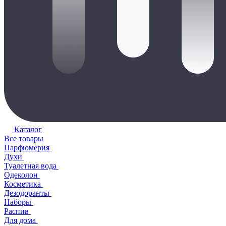
Каталог
Все товары
Парфюмерия
Духи
Туалетная вода
Одеколон
Косметика
Дезодоранты
Наборы
Распив
Для дома