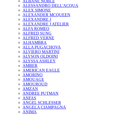
ALBANE NOBLE
ALESSANDRO DELL'ACQUA
ALEX SIMONE
ALEXANDER MCQUEEN
ALEXANDRE J
ALEXANDRE J ATELIER
ALFA ROMEO
ALFRED SUNG
ALFRED VERNE
ALHAMBRA
ALLA PUGACHOVA
ALVIERO MARTINI
ALYSON OLDOINI
ALYSSA ASHLEY
AMBER
AMERICAN EAGLE
AMORINO
AMOUAGE
AMOUROUD
AMZAN
ANDREE PUTMAN
ANFAS
ANGEL SCHLESSER
ANGELA CIAMPAGNA
ANIMA