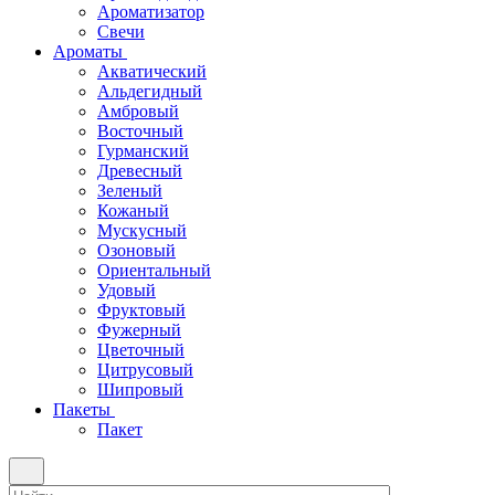
Ароматизатор
Свечи
Ароматы
Акватический
Альдегидный
Амбровый
Восточный
Гурманский
Древесный
Зеленый
Кожаный
Мускусный
Озоновый
Ориентальный
Удовый
Фруктовый
Фужерный
Цветочный
Цитрусовый
Шипровый
Пакеты
Пакет