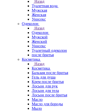
Назад
Туалетная вода
Мужская
Женская
Унисекс
Одеколон
Назад
Одеколон
Мужской
Женский
Унисекс
Туалетный одеколон
после бритья
Косметика
Назад
Косметика
Бальзам после бритья
Гель для душа
Крем после бритья
Лосьон для рук
Лосьон для тела
Лосьон после бритья
Масло
Масло для бороды
Мыло