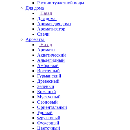
Распив туалетной воды
Для дома
Назад
Для дома
Аромат для дома
Ароматизатор
Свечи
Ароматы
Назад
Ароматы
Акватический
Альдегидный
Амбровый
Восточный
Гурманский
Древесный
Зеленый
Кожаный
Мускусный
Озоновый
Ориентальный
Удовый
Фруктовый
Фужерный
Цветочный