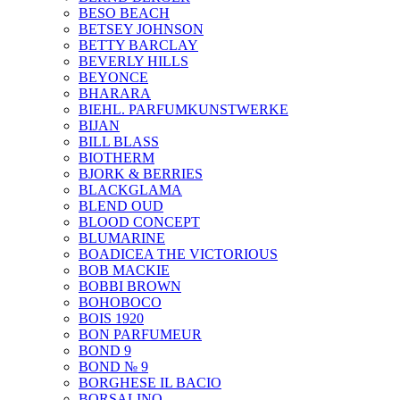
BESO BEACH
BETSEY JOHNSON
BETTY BARCLAY
BEVERLY HILLS
BEYONCE
BHARARA
BIEHL. PARFUMKUNSTWERKE
BIJAN
BILL BLASS
BIOTHERM
BJORK & BERRIES
BLACKGLAMA
BLEND OUD
BLOOD CONCEPT
BLUMARINE
BOADICEA THE VICTORIOUS
BOB MACKIE
BOBBI BROWN
BOHOBOCO
BOIS 1920
BON PARFUMEUR
BOND 9
BOND № 9
BORGHESE IL BACIO
BORSALINO