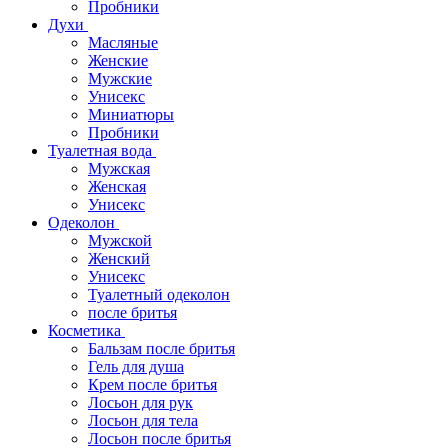
Пробники
Духи
Масляные
Женские
Мужские
Унисекс
Миниатюры
Пробники
Туалетная вода
Мужская
Женская
Унисекс
Одеколон
Мужской
Женский
Унисекс
Туалетный одеколон
после бритья
Косметика
Бальзам после бритья
Гель для душа
Крем после бритья
Лосьон для рук
Лосьон для тела
Лосьон после бритья