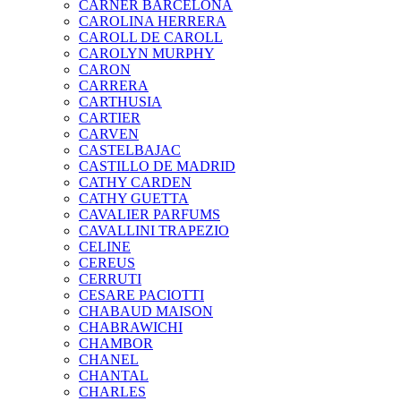
CARNER BARCELONA
CAROLINA HERRERA
CAROLL DE CAROLL
CAROLYN MURPHY
CARON
CARRERA
CARTHUSIA
CARTIER
CARVEN
CASTELBAJAC
CASTILLO DE MADRID
CATHY CARDEN
CATHY GUETTA
CAVALIER PARFUMS
CAVALLINI TRAPEZIO
CELINE
CEREUS
CERRUTI
CESARE PACIOTTI
CHABAUD MAISON
CHABRAWICHI
CHAMBOR
CHANEL
CHANTAL
CHARLES