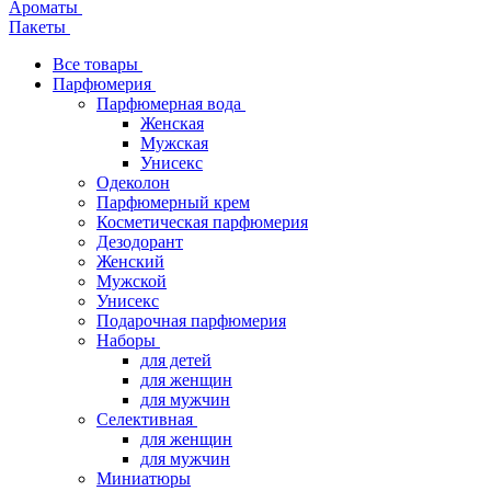
Ароматы
Пакеты
Все товары
Парфюмерия
Парфюмерная вода
Женская
Мужская
Унисекс
Одеколон
Парфюмерный крем
Косметическая парфюмерия
Дезодорант
Женский
Мужской
Унисекс
Подарочная парфюмерия
Наборы
для детей
для женщин
для мужчин
Селективная
для женщин
для мужчин
Миниатюры