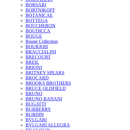
BORSARI
BORTNIKOFF
BOTANICAE
BOTTEGA
BOUCHERON
BOUDICCA
BOUGE
Bouge Collection
BOURJOIS
BRACCIALINI
BRECOURT
BREIL
BRIONI
BRITNEY SPEARS
BROCARD
BROOKS BROTHERS
BRUCE OLDFIELD
BRUNO
BRUNO BANANI
BUGATTI
BURBERRY
BURDIN
BVLGARI
BVLGARI ALLEGRA