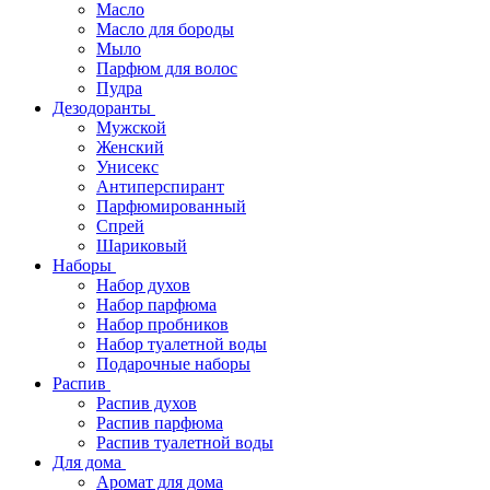
Масло
Масло для бороды
Мыло
Парфюм для волос
Пудра
Дезодоранты
Мужской
Женский
Унисекс
Антиперспирант
Парфюмированный
Спрей
Шариковый
Наборы
Набор духов
Набор парфюма
Набор пробников
Набор туалетной воды
Подарочные наборы
Распив
Распив духов
Распив парфюма
Распив туалетной воды
Для дома
Аромат для дома