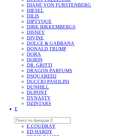
DIANE VON FURSTENBERG
DIESEL
DILIS
DIPTYQUE
DIRK BIKKEMBERGS
DISNEY
DIVINE
DOLCE & GABBANA
DONALD TRUMP
DORA
DORIN
DR. GRITTI
DRAGON PARFUMS
DSQUARED2
DUCCIO PASOLINI
DUNHILL
DUPONT
DYNASTY
DZINTARS
E
E.COUDRAY
ED HARDY