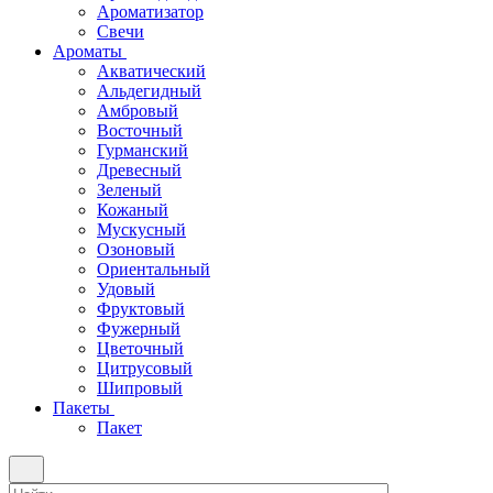
Ароматизатор
Свечи
Ароматы
Акватический
Альдегидный
Амбровый
Восточный
Гурманский
Древесный
Зеленый
Кожаный
Мускусный
Озоновый
Ориентальный
Удовый
Фруктовый
Фужерный
Цветочный
Цитрусовый
Шипровый
Пакеты
Пакет