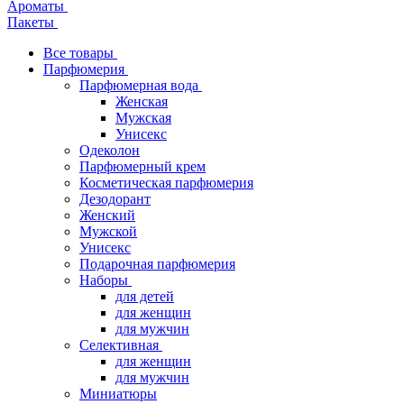
Ароматы
Пакеты
Все товары
Парфюмерия
Парфюмерная вода
Женская
Мужская
Унисекс
Одеколон
Парфюмерный крем
Косметическая парфюмерия
Дезодорант
Женский
Мужской
Унисекс
Подарочная парфюмерия
Наборы
для детей
для женщин
для мужчин
Селективная
для женщин
для мужчин
Миниатюры