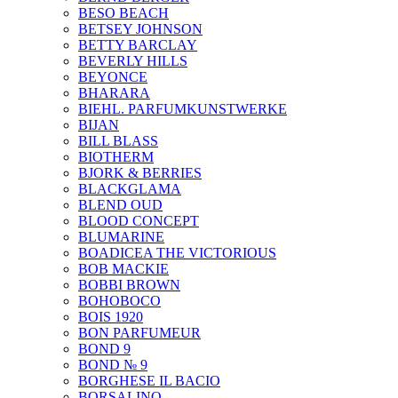
BESO BEACH
BETSEY JOHNSON
BETTY BARCLAY
BEVERLY HILLS
BEYONCE
BHARARA
BIEHL. PARFUMKUNSTWERKE
BIJAN
BILL BLASS
BIOTHERM
BJORK & BERRIES
BLACKGLAMA
BLEND OUD
BLOOD CONCEPT
BLUMARINE
BOADICEA THE VICTORIOUS
BOB MACKIE
BOBBI BROWN
BOHOBOCO
BOIS 1920
BON PARFUMEUR
BOND 9
BOND № 9
BORGHESE IL BACIO
BORSALINO