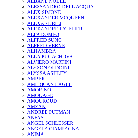
ALBANE NOBLE
ALESSANDRO DELL'ACQUA
ALEX SIMONE
ALEXANDER MCQUEEN
ALEXANDRE J
ALEXANDRE J ATELIER
ALFA ROMEO
ALFRED SUNG
ALFRED VERNE
ALHAMBRA
ALLA PUGACHOVA
ALVIERO MARTINI
ALYSON OLDOINI
ALYSSA ASHLEY
AMBER
AMERICAN EAGLE
AMORINO
AMOUAGE
AMOUROUD
AMZAN
ANDREE PUTMAN
ANFAS
ANGEL SCHLESSER
ANGELA CIAMPAGNA
ANIMA