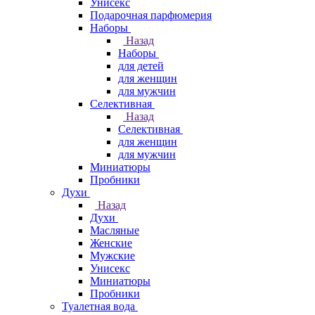
Унисекс
Подарочная парфюмерия
Наборы
Назад
Наборы
для детей
для женщин
для мужчин
Селективная
Назад
Селективная
для женщин
для мужчин
Миниатюры
Пробники
Духи
Назад
Духи
Масляные
Женские
Мужские
Унисекс
Миниатюры
Пробники
Туалетная вода