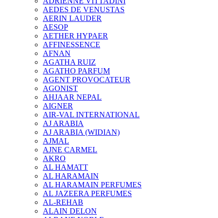
ADRIENNE VITTADINI
AEDES DE VENUSTAS
AERIN LAUDER
AESOP
AETHER HYPAER
AFFINESSENCE
AFNAN
AGATHA RUIZ
AGATHO PARFUM
AGENT PROVOCATEUR
AGONIST
AHJAAR NEPAL
AIGNER
AIR-VAL INTERNATIONAL
AJ ARABIA
AJ ARABIA (WIDIAN)
AJMAL
AJNE CARMEL
AKRO
AL HAMATT
AL HARAMAIN
AL HARAMAIN PERFUMES
AL JAZEERA PERFUMES
AL-REHAB
ALAIN DELON