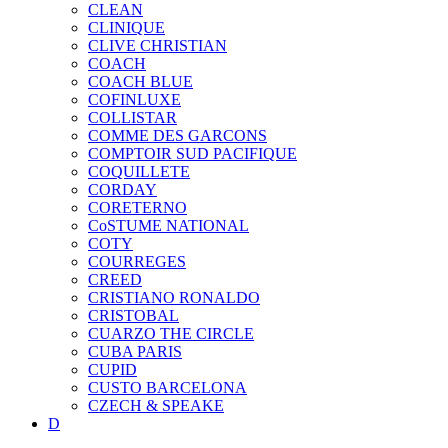
CLEAN
CLINIQUE
CLIVE CHRISTIAN
COACH
COACH BLUE
COFINLUXE
COLLISTAR
COMME DES GARCONS
COMPTOIR SUD PACIFIQUE
COQUILLETE
CORDAY
CORETERNO
CoSTUME NATIONAL
COTY
COURREGES
CREED
CRISTIANO RONALDO
CRISTOBAL
CUARZO THE CIRCLE
CUBA PARIS
CUPID
CUSTO BARCELONA
CZECH & SPEAKE
D