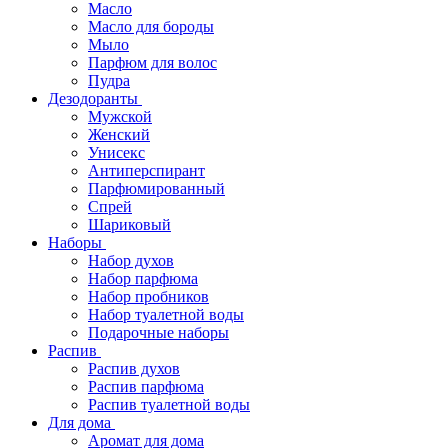
Масло
Масло для бороды
Мыло
Парфюм для волос
Пудра
Дезодоранты
Мужской
Женский
Унисекс
Антиперспирант
Парфюмированный
Спрей
Шариковый
Наборы
Набор духов
Набор парфюма
Набор пробников
Набор туалетной воды
Подарочные наборы
Распив
Распив духов
Распив парфюма
Распив туалетной воды
Для дома
Аромат для дома