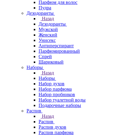
Парфюм для волос
Пудра
Дезодоранты
Назад
Дезодоранты
Мужской
Женский
Унисекс
Антиперспирант
Парфюмированный
Спрей
Шариковый
Наборы
Назад
Наборы
Набор духов
Набор парфюма
Набор пробников
Набор туалетной воды
Подарочные наборы
Распив
Назад
Распив
Распив духов
Распив парфюма