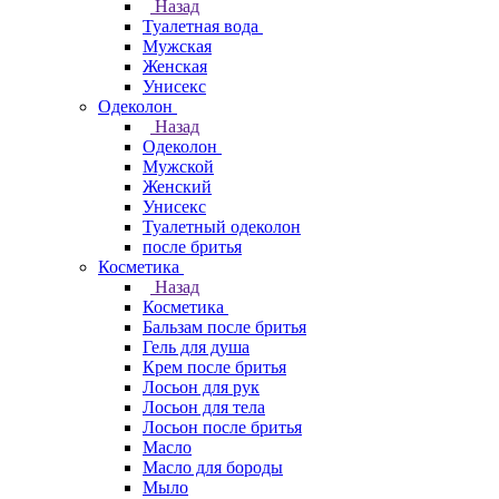
Назад
Туалетная вода
Мужская
Женская
Унисекс
Одеколон
Назад
Одеколон
Мужской
Женский
Унисекс
Туалетный одеколон
после бритья
Косметика
Назад
Косметика
Бальзам после бритья
Гель для душа
Крем после бритья
Лосьон для рук
Лосьон для тела
Лосьон после бритья
Масло
Масло для бороды
Мыло