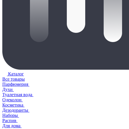
Каталог
Все товары
Парфюмерия
Духи
Туалетная вода
Одеколон
Косметика
Дезодоранты
Наборы
Распив
Для дома