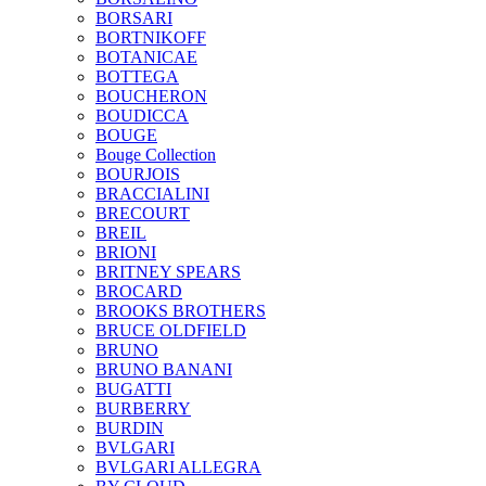
BORSARI
BORTNIKOFF
BOTANICAE
BOTTEGA
BOUCHERON
BOUDICCA
BOUGE
Bouge Collection
BOURJOIS
BRACCIALINI
BRECOURT
BREIL
BRIONI
BRITNEY SPEARS
BROCARD
BROOKS BROTHERS
BRUCE OLDFIELD
BRUNO
BRUNO BANANI
BUGATTI
BURBERRY
BURDIN
BVLGARI
BVLGARI ALLEGRA