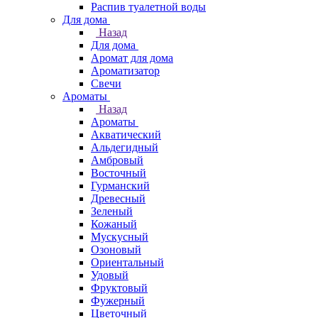
Распив туалетной воды
Для дома
Назад
Для дома
Аромат для дома
Ароматизатор
Свечи
Ароматы
Назад
Ароматы
Акватический
Альдегидный
Амбровый
Восточный
Гурманский
Древесный
Зеленый
Кожаный
Мускусный
Озоновый
Ориентальный
Удовый
Фруктовый
Фужерный
Цветочный