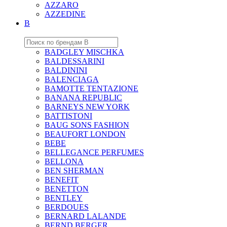
AZZARO
AZZEDINE
B
BADGLEY MISCHKA
BALDESSARINI
BALDININI
BALENCIAGA
BAMOTTE TENTAZIONE
BANANA REPUBLIC
BARNEYS NEW YORK
BATTISTONI
BAUG SONS FASHION
BEAUFORT LONDON
BEBE
BELLEGANCE PERFUMES
BELLONA
BEN SHERMAN
BENEFIT
BENETTON
BENTLEY
BERDOUES
BERNARD LALANDE
BERND BERGER