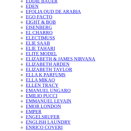
EDDIE BAUER
EDEN
EFOLIA OUD DE ARABIA
EGO FACTO
EIGHT & BOB
EISENBERG
EL CHARRO
ELECTIMUSS
ELIE SAAB
ELIE TAHARI
ELITE MODEL
ELIZABETH & JAMES NIRVANA
ELIZABETH ARDEN
ELIZABETH TAYLOR
ELLA K PARFUMS
ELLA MIKAO
ELLEN TRACY
EMANUEL UNGARO
EMILIO PUCCI
EMMANUEL LEVAIN
EMOR LONDON
EMPER
ENGELSRUFER
ENGLISH LAUNDRY
ENRICO COVERI