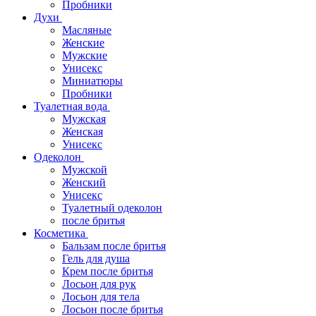
Пробники
Духи
Масляные
Женские
Мужские
Унисекс
Миниатюры
Пробники
Туалетная вода
Мужская
Женская
Унисекс
Одеколон
Мужской
Женский
Унисекс
Туалетный одеколон
после бритья
Косметика
Бальзам после бритья
Гель для душа
Крем после бритья
Лосьон для рук
Лосьон для тела
Лосьон после бритья