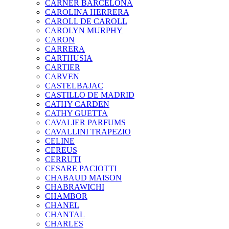
CARNER BARCELONA
CAROLINA HERRERA
CAROLL DE CAROLL
CAROLYN MURPHY
CARON
CARRERA
CARTHUSIA
CARTIER
CARVEN
CASTELBAJAC
CASTILLO DE MADRID
CATHY CARDEN
CATHY GUETTA
CAVALIER PARFUMS
CAVALLINI TRAPEZIO
CELINE
CEREUS
CERRUTI
CESARE PACIOTTI
CHABAUD MAISON
CHABRAWICHI
CHAMBOR
CHANEL
CHANTAL
CHARLES