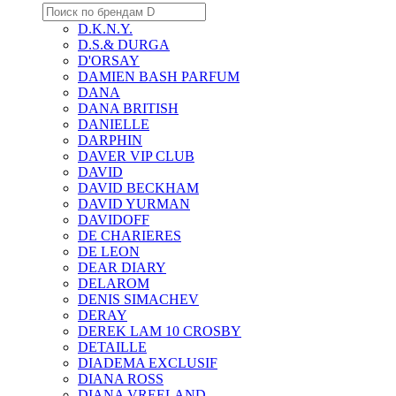
D.K.N.Y.
D.S.& DURGA
D'ORSAY
DAMIEN BASH PARFUM
DANA
DANA BRITISH
DANIELLE
DARPHIN
DAVER VIP CLUB
DAVID
DAVID BECKHAM
DAVID YURMAN
DAVIDOFF
DE CHARIERES
DE LEON
DEAR DIARY
DELAROM
DENIS SIMACHEV
DERAY
DEREK LAM 10 CROSBY
DETAILLE
DIADEMA EXCLUSIF
DIANA ROSS
DIANA VREELAND