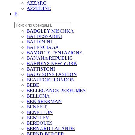
AZZARO
AZZEDINE
B
BADGLEY MISCHKA
BALDESSARINI
BALDININI
BALENCIAGA
BAMOTTE TENTAZIONE
BANANA REPUBLIC
BARNEYS NEW YORK
BATTISTONI
BAUG SONS FASHION
BEAUFORT LONDON
BEBE
BELLEGANCE PERFUMES
BELLONA
BEN SHERMAN
BENEFIT
BENETTON
BENTLEY
BERDOUES
BERNARD LALANDE
BERND BERGER