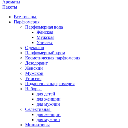
Ароматы
Пакеты
Все товары
Парфюмерия
Парфюмерная вода
Женская
Мужская
Унисекс
Одеколон
Парфюмерный крем
Косметическая парфюмерия
Дезодорант
Женский
Мужской
Унисекс
Подарочная парфюмерия
Наборы
для детей
для женщин
для мужчин
Селективная
для женщин
для мужчин
Миниатюры