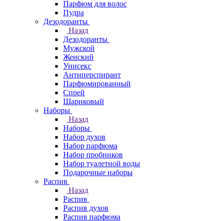
Парфюм для волос
Пудра
Дезодоранты
Назад
Дезодоранты
Мужской
Женский
Унисекс
Антиперспирант
Парфюмированный
Спрей
Шариковый
Наборы
Назад
Наборы
Набор духов
Набор парфюма
Набор пробников
Набор туалетной воды
Подарочные наборы
Распив
Назад
Распив
Распив духов
Распив парфюма