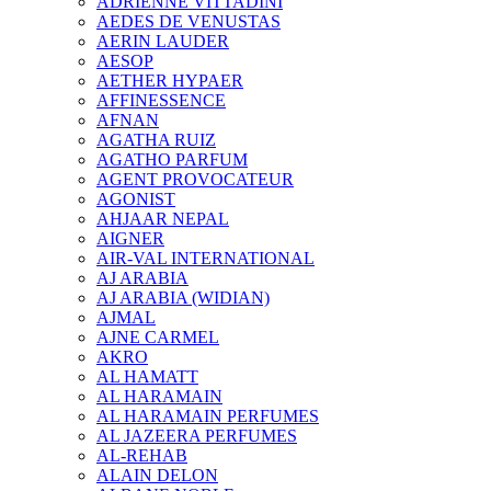
ADRIENNE VITTADINI
AEDES DE VENUSTAS
AERIN LAUDER
AESOP
AETHER HYPAER
AFFINESSENCE
AFNAN
AGATHA RUIZ
AGATHO PARFUM
AGENT PROVOCATEUR
AGONIST
AHJAAR NEPAL
AIGNER
AIR-VAL INTERNATIONAL
AJ ARABIA
AJ ARABIA (WIDIAN)
AJMAL
AJNE CARMEL
AKRO
AL HAMATT
AL HARAMAIN
AL HARAMAIN PERFUMES
AL JAZEERA PERFUMES
AL-REHAB
ALAIN DELON