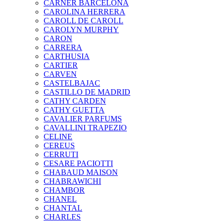
CARNER BARCELONA
CAROLINA HERRERA
CAROLL DE CAROLL
CAROLYN MURPHY
CARON
CARRERA
CARTHUSIA
CARTIER
CARVEN
CASTELBAJAC
CASTILLO DE MADRID
CATHY CARDEN
CATHY GUETTA
CAVALIER PARFUMS
CAVALLINI TRAPEZIO
CELINE
CEREUS
CERRUTI
CESARE PACIOTTI
CHABAUD MAISON
CHABRAWICHI
CHAMBOR
CHANEL
CHANTAL
CHARLES