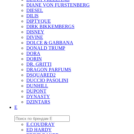
DIANE VON FURSTENBERG
DIESEL
DILIS
DIPTYQUE
DIRK BIKKEMBERGS
DISNEY
DIVINE
DOLCE & GABBANA
DONALD TRUMP
DORA
DORIN
DR. GRITTI
DRAGON PARFUMS
DSQUARED2
DUCCIO PASOLINI
DUNHILL
DUPONT
DYNASTY
DZINTARS
E
E.COUDRAY
ED HARDY