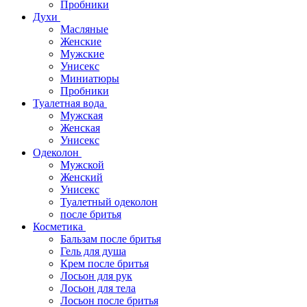
Пробники
Духи
Масляные
Женские
Мужские
Унисекс
Миниатюры
Пробники
Туалетная вода
Мужская
Женская
Унисекс
Одеколон
Мужской
Женский
Унисекс
Туалетный одеколон
после бритья
Косметика
Бальзам после бритья
Гель для душа
Крем после бритья
Лосьон для рук
Лосьон для тела
Лосьон после бритья