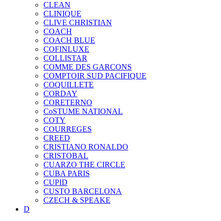
CLEAN
CLINIQUE
CLIVE CHRISTIAN
COACH
COACH BLUE
COFINLUXE
COLLISTAR
COMME DES GARCONS
COMPTOIR SUD PACIFIQUE
COQUILLETE
CORDAY
CORETERNO
CoSTUME NATIONAL
COTY
COURREGES
CREED
CRISTIANO RONALDO
CRISTOBAL
CUARZO THE CIRCLE
CUBA PARIS
CUPID
CUSTO BARCELONA
CZECH & SPEAKE
D