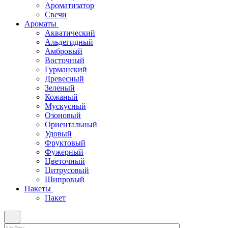
Ароматизатор
Свечи
Ароматы
Акватический
Альдегидный
Амбровый
Восточный
Гурманский
Древесный
Зеленый
Кожаный
Мускусный
Озоновый
Ориентальный
Удовый
Фруктовый
Фужерный
Цветочный
Цитрусовый
Шипровый
Пакеты
Пакет