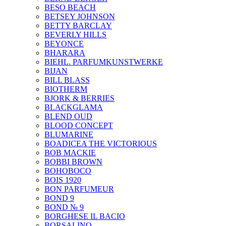
BESO BEACH
BETSEY JOHNSON
BETTY BARCLAY
BEVERLY HILLS
BEYONCE
BHARARA
BIEHL. PARFUMKUNSTWERKE
BIJAN
BILL BLASS
BIOTHERM
BJORK & BERRIES
BLACKGLAMA
BLEND OUD
BLOOD CONCEPT
BLUMARINE
BOADICEA THE VICTORIOUS
BOB MACKIE
BOBBI BROWN
BOHOBOCO
BOIS 1920
BON PARFUMEUR
BOND 9
BOND № 9
BORGHESE IL BACIO
BORSALINO