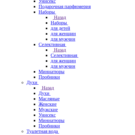
Унисекс
Подарочная парфюмерия
Наборы
Назад
Наборы
для детей
для женщин
для мужчин
Селективная
Назад
Селективная
для женщин
для мужчин
Миниатюры
Пробники
Духи
Назад
Духи
Масляные
Женские
Мужские
Унисекс
Миниатюры
Пробники
Туалетная вода