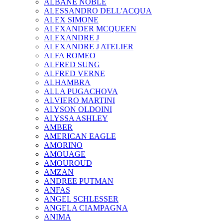
ALBANE NOBLE
ALESSANDRO DELL'ACQUA
ALEX SIMONE
ALEXANDER MCQUEEN
ALEXANDRE J
ALEXANDRE J ATELIER
ALFA ROMEO
ALFRED SUNG
ALFRED VERNE
ALHAMBRA
ALLA PUGACHOVA
ALVIERO MARTINI
ALYSON OLDOINI
ALYSSA ASHLEY
AMBER
AMERICAN EAGLE
AMORINO
AMOUAGE
AMOUROUD
AMZAN
ANDREE PUTMAN
ANFAS
ANGEL SCHLESSER
ANGELA CIAMPAGNA
ANIMA