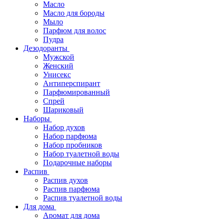
Масло
Масло для бороды
Мыло
Парфюм для волос
Пудра
Дезодоранты
Мужской
Женский
Унисекс
Антиперспирант
Парфюмированный
Спрей
Шариковый
Наборы
Набор духов
Набор парфюма
Набор пробников
Набор туалетной воды
Подарочные наборы
Распив
Распив духов
Распив парфюма
Распив туалетной воды
Для дома
Аромат для дома