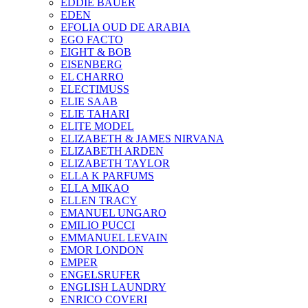
EDDIE BAUER
EDEN
EFOLIA OUD DE ARABIA
EGO FACTO
EIGHT & BOB
EISENBERG
EL CHARRO
ELECTIMUSS
ELIE SAAB
ELIE TAHARI
ELITE MODEL
ELIZABETH & JAMES NIRVANA
ELIZABETH ARDEN
ELIZABETH TAYLOR
ELLA K PARFUMS
ELLA MIKAO
ELLEN TRACY
EMANUEL UNGARO
EMILIO PUCCI
EMMANUEL LEVAIN
EMOR LONDON
EMPER
ENGELSRUFER
ENGLISH LAUNDRY
ENRICO COVERI