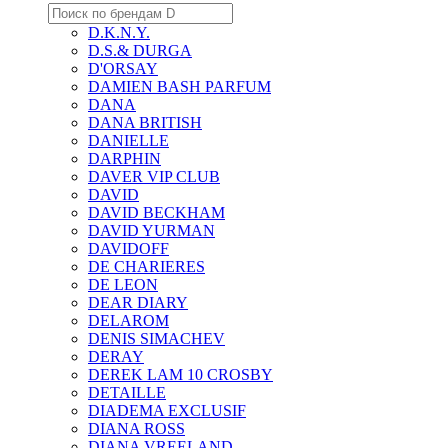
D.K.N.Y.
D.S.& DURGA
D'ORSAY
DAMIEN BASH PARFUM
DANA
DANA BRITISH
DANIELLE
DARPHIN
DAVER VIP CLUB
DAVID
DAVID BECKHAM
DAVID YURMAN
DAVIDOFF
DE CHARIERES
DE LEON
DEAR DIARY
DELAROM
DENIS SIMACHEV
DERAY
DEREK LAM 10 CROSBY
DETAILLE
DIADEMA EXCLUSIF
DIANA ROSS
DIANA VREELAND