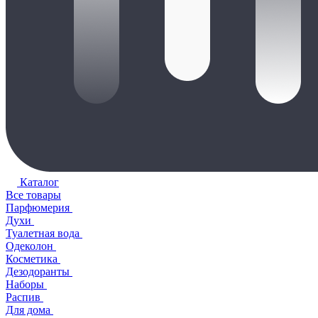
Каталог
Все товары
Парфюмерия
Духи
Туалетная вода
Одеколон
Косметика
Дезодоранты
Наборы
Распив
Для дома