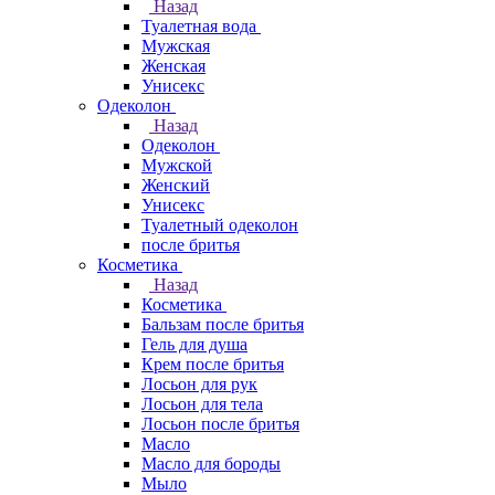
Назад
Туалетная вода
Мужская
Женская
Унисекс
Одеколон
Назад
Одеколон
Мужской
Женский
Унисекс
Туалетный одеколон
после бритья
Косметика
Назад
Косметика
Бальзам после бритья
Гель для душа
Крем после бритья
Лосьон для рук
Лосьон для тела
Лосьон после бритья
Масло
Масло для бороды
Мыло