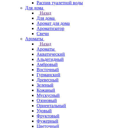
Распив туалетной воды
Для дома
Назад
Для дома
Аромат для дома
Ароматизатор
Свечи
Ароматы
Назад
Ароматы
Акватический
Альдегидный
Амбровый
Восточный
Гурманский
Древесный
Зеленый
Кожаный
Мускусный
Озоновый
Ориентальный
Удовый
Фруктовый
Фужерный
Цветочный