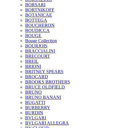
BORSARI
BORTNIKOFF
BOTANICAE
BOTTEGA
BOUCHERON
BOUDICCA
BOUGE
Bouge Collection
BOURJOIS
BRACCIALINI
BRECOURT
BREIL
BRIONI
BRITNEY SPEARS
BROCARD
BROOKS BROTHERS
BRUCE OLDFIELD
BRUNO
BRUNO BANANI
BUGATTI
BURBERRY
BURDIN
BVLGARI
BVLGARI ALLEGRA