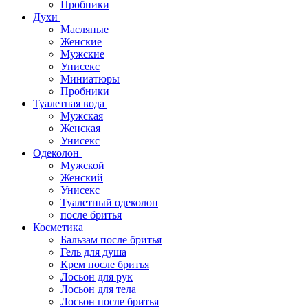
Пробники
Духи
Масляные
Женские
Мужские
Унисекс
Миниатюры
Пробники
Туалетная вода
Мужская
Женская
Унисекс
Одеколон
Мужской
Женский
Унисекс
Туалетный одеколон
после бритья
Косметика
Бальзам после бритья
Гель для душа
Крем после бритья
Лосьон для рук
Лосьон для тела
Лосьон после бритья