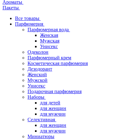
Ароматы
Пакеты
Все товары
Парфюмерия
Парфюмерная вода
Женская
Мужская
Унисекс
Одеколон
Парфюмерный крем
Косметическая парфюмерия
Дезодорант
Женский
Мужской
Унисекс
Подарочная парфюмерия
Наборы
для детей
для женщин
для мужчин
Селективная
для женщин
для мужчин
Миниатюры