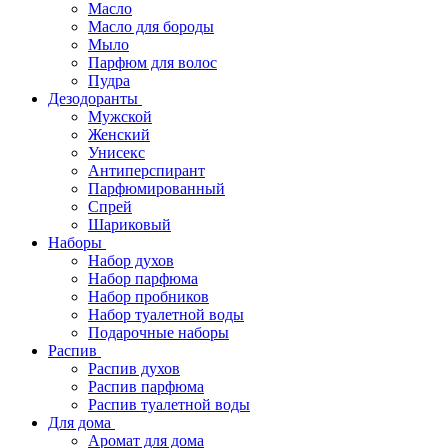
Масло
Масло для бороды
Мыло
Парфюм для волос
Пудра
Дезодоранты
Мужской
Женский
Унисекс
Антиперспирант
Парфюмированный
Спрей
Шариковый
Наборы
Набор духов
Набор парфюма
Набор пробников
Набор туалетной воды
Подарочные наборы
Распив
Распив духов
Распив парфюма
Распив туалетной воды
Для дома
Аромат для дома