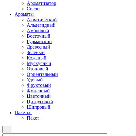
Ароматизатор
Свечи
Ароматы
Акватический
Альдегидный
Амбровый
Восточный
Гурманский
Древесный
Зеленый
Кожаный
Мускусный
Озоновый
Ориентальный
Удовый
Фруктовый
Фужерный
Цветочный
Цитрусовый
Шипровый
Пакеты
Пакет