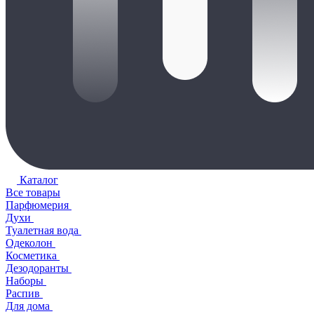
Каталог
Все товары
Парфюмерия
Духи
Туалетная вода
Одеколон
Косметика
Дезодоранты
Наборы
Распив
Для дома