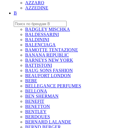
AZZARO
AZZEDINE
B
BADGLEY MISCHKA
BALDESSARINI
BALDININI
BALENCIAGA
BAMOTTE TENTAZIONE
BANANA REPUBLIC
BARNEYS NEW YORK
BATTISTONI
BAUG SONS FASHION
BEAUFORT LONDON
BEBE
BELLEGANCE PERFUMES
BELLONA
BEN SHERMAN
BENEFIT
BENETTON
BENTLEY
BERDOUES
BERNARD LALANDE
BERND BERGER