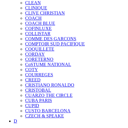
CLEAN
CLINIQUE
CLIVE CHRISTIAN
COACH
COACH BLUE
COFINLUXE
COLLISTAR
COMME DES GARCONS
COMPTOIR SUD PACIFIQUE
COQUILLETE
CORDAY
CORETERNO
CoSTUME NATIONAL
COTY
COURREGES
CREED
CRISTIANO RONALDO
CRISTOBAL
CUARZO THE CIRCLE
CUBA PARIS
CUPID
CUSTO BARCELONA
CZECH & SPEAKE
D