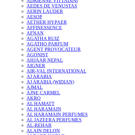
ADRIENNE VITTADINI
AEDES DE VENUSTAS
AERIN LAUDER
AESOP
AETHER HYPAER
AFFINESSENCE
AFNAN
AGATHA RUIZ
AGATHO PARFUM
AGENT PROVOCATEUR
AGONIST
AHJAAR NEPAL
AIGNER
AIR-VAL INTERNATIONAL
AJ ARABIA
AJ ARABIA (WIDIAN)
AJMAL
AJNE CARMEL
AKRO
AL HAMATT
AL HARAMAIN
AL HARAMAIN PERFUMES
AL JAZEERA PERFUMES
AL-REHAB
ALAIN DELON