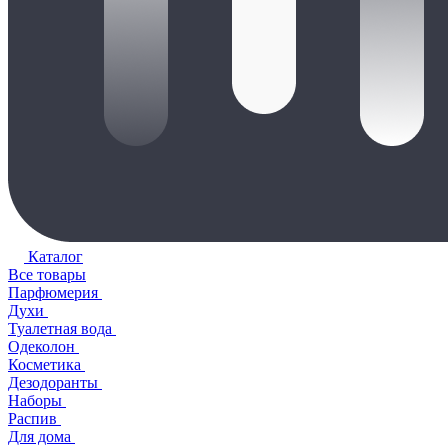
Каталог
Все товары
Парфюмерия
Духи
Туалетная вода
Одеколон
Косметика
Дезодоранты
Наборы
Распив
Для дома