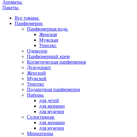
Ароматы
Пакеты
Все товары
Парфюмерия
Парфюмерная вода
Женская
Мужская
Унисекс
Одеколон
Парфюмерный крем
Косметическая парфюмерия
Дезодорант
Женский
Мужской
Унисекс
Подарочная парфюмерия
Наборы
для детей
для женщин
для мужчин
Селективная
для женщин
для мужчин
Миниатюры