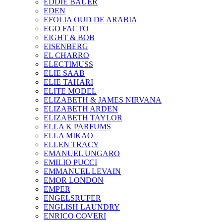
EDDIE BAUER
EDEN
EFOLIA OUD DE ARABIA
EGO FACTO
EIGHT & BOB
EISENBERG
EL CHARRO
ELECTIMUSS
ELIE SAAB
ELIE TAHARI
ELITE MODEL
ELIZABETH & JAMES NIRVANA
ELIZABETH ARDEN
ELIZABETH TAYLOR
ELLA K PARFUMS
ELLA MIKAO
ELLEN TRACY
EMANUEL UNGARO
EMILIO PUCCI
EMMANUEL LEVAIN
EMOR LONDON
EMPER
ENGELSRUFER
ENGLISH LAUNDRY
ENRICO COVERI