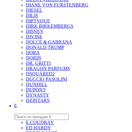
DIANE VON FURSTENBERG
DIESEL
DILIS
DIPTYQUE
DIRK BIKKEMBERGS
DISNEY
DIVINE
DOLCE & GABBANA
DONALD TRUMP
DORA
DORIN
DR. GRITTI
DRAGON PARFUMS
DSQUARED2
DUCCIO PASOLINI
DUNHILL
DUPONT
DYNASTY
DZINTARS
E
E.COUDRAY
ED HARDY