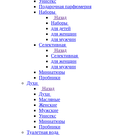
Унисекс
Подарочная парфюмерия
Наборы
Назад
Наборы
для детей
для женщин
для мужчин
Селективная
Назад
Селективная
для женщин
для мужчин
Миниатюры
Пробники
Духи
Назад
Духи
Масляные
Женские
Мужские
Унисекс
Миниатюры
Пробники
Туалетная вода