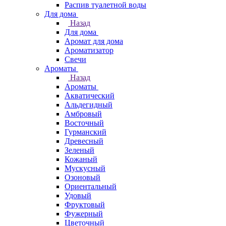
Распив туалетной воды
Для дома
Назад
Для дома
Аромат для дома
Ароматизатор
Свечи
Ароматы
Назад
Ароматы
Акватический
Альдегидный
Амбровый
Восточный
Гурманский
Древесный
Зеленый
Кожаный
Мускусный
Озоновый
Ориентальный
Удовый
Фруктовый
Фужерный
Цветочный