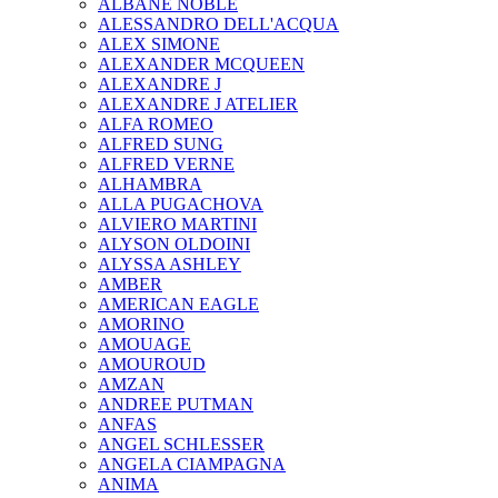
ALBANE NOBLE
ALESSANDRO DELL'ACQUA
ALEX SIMONE
ALEXANDER MCQUEEN
ALEXANDRE J
ALEXANDRE J ATELIER
ALFA ROMEO
ALFRED SUNG
ALFRED VERNE
ALHAMBRA
ALLA PUGACHOVA
ALVIERO MARTINI
ALYSON OLDOINI
ALYSSA ASHLEY
AMBER
AMERICAN EAGLE
AMORINO
AMOUAGE
AMOUROUD
AMZAN
ANDREE PUTMAN
ANFAS
ANGEL SCHLESSER
ANGELA CIAMPAGNA
ANIMA