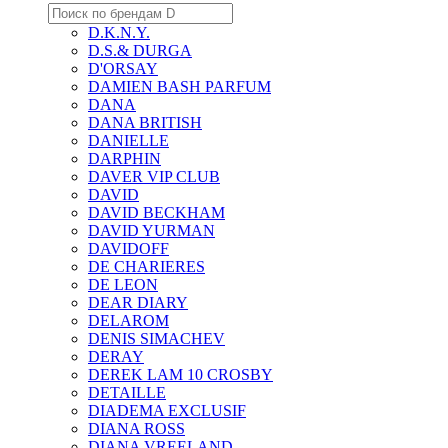
D.K.N.Y.
D.S.& DURGA
D'ORSAY
DAMIEN BASH PARFUM
DANA
DANA BRITISH
DANIELLE
DARPHIN
DAVER VIP CLUB
DAVID
DAVID BECKHAM
DAVID YURMAN
DAVIDOFF
DE CHARIERES
DE LEON
DEAR DIARY
DELAROM
DENIS SIMACHEV
DERAY
DEREK LAM 10 CROSBY
DETAILLE
DIADEMA EXCLUSIF
DIANA ROSS
DIANA VREELAND