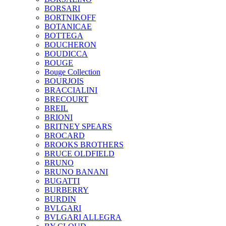
BORSARI
BORTNIKOFF
BOTANICAE
BOTTEGA
BOUCHERON
BOUDICCA
BOUGE
Bouge Collection
BOURJOIS
BRACCIALINI
BRECOURT
BREIL
BRIONI
BRITNEY SPEARS
BROCARD
BROOKS BROTHERS
BRUCE OLDFIELD
BRUNO
BRUNO BANANI
BUGATTI
BURBERRY
BURDIN
BVLGARI
BVLGARI ALLEGRA