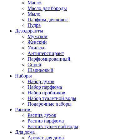
Масло
Масло для бороды
Мыло
Парфюм для волос
Пудра
Дезодоранты
Мужской
Женский
Унисекс
Антиперспирант
Парфюмированный
Спрей
Шариковый
Наборы
Набор духов
Набор парфюма
Набор пробников
Набор туалетной воды
Подарочные наборы
Распив
Распив духов
Распив парфюма
Распив туалетной воды
Для дома
Аромат для дома