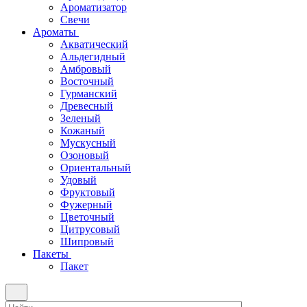
Ароматизатор
Свечи
Ароматы
Акватический
Альдегидный
Амбровый
Восточный
Гурманский
Древесный
Зеленый
Кожаный
Мускусный
Озоновый
Ориентальный
Удовый
Фруктовый
Фужерный
Цветочный
Цитрусовый
Шипровый
Пакеты
Пакет