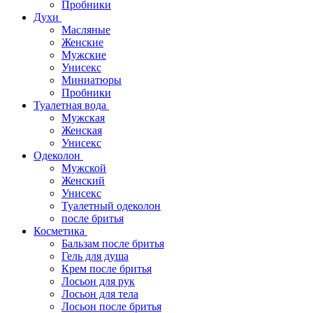
Пробники
Духи
Масляные
Женские
Мужские
Унисекс
Миниатюры
Пробники
Туалетная вода
Мужская
Женская
Унисекс
Одеколон
Мужской
Женский
Унисекс
Туалетный одеколон
после бритья
Косметика
Бальзам после бритья
Гель для душа
Крем после бритья
Лосьон для рук
Лосьон для тела
Лосьон после бритья