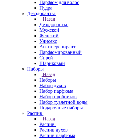
Парфюм для волос
Пудра
Дезодоранты
Назад
Дезодоранты
Мужской
Женский
Унисекс
Антиперспирант
Парфюмированный
Спрей
Шариковый
Наборы
Назад
Наборы
Набор духов
Набор парфюма
Набор пробников
Набор туалетной воды
Подарочные наборы
Распив
Назад
Распив
Распив духов
Распив парфюма