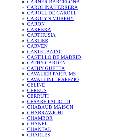
CARNER BARCELONA
CAROLINA HERRERA
CAROLL DE CAROLL
CAROLYN MURPHY
CARON
CARRERA
CARTHUSIA
CARTIER
CARVEN
CASTELBAJAC
CASTILLO DE MADRID
CATHY CARDEN
CATHY GUETTA
CAVALIER PARFUMS
CAVALLINI TRAPEZIO
CELINE
CEREUS
CERRUTI
CESARE PACIOTTI
CHABAUD MAISON
CHABRAWICHI
CHAMBOR
CHANEL
CHANTAL
CHARLES