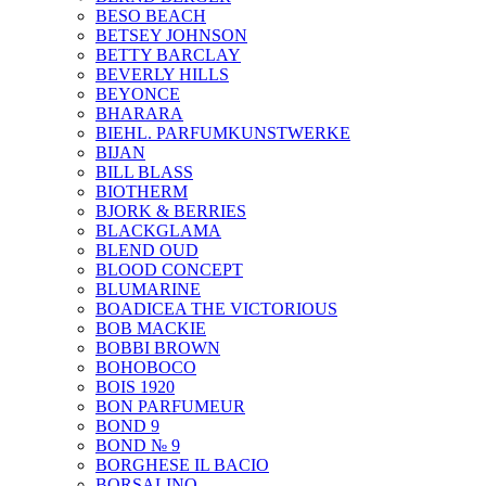
BESO BEACH
BETSEY JOHNSON
BETTY BARCLAY
BEVERLY HILLS
BEYONCE
BHARARA
BIEHL. PARFUMKUNSTWERKE
BIJAN
BILL BLASS
BIOTHERM
BJORK & BERRIES
BLACKGLAMA
BLEND OUD
BLOOD CONCEPT
BLUMARINE
BOADICEA THE VICTORIOUS
BOB MACKIE
BOBBI BROWN
BOHOBOCO
BOIS 1920
BON PARFUMEUR
BOND 9
BOND № 9
BORGHESE IL BACIO
BORSALINO