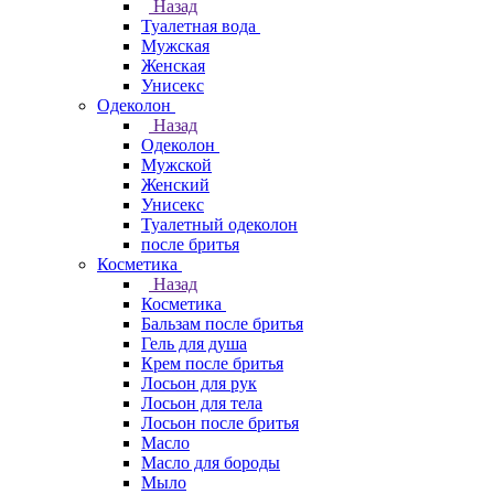
Назад
Туалетная вода
Мужская
Женская
Унисекс
Одеколон
Назад
Одеколон
Мужской
Женский
Унисекс
Туалетный одеколон
после бритья
Косметика
Назад
Косметика
Бальзам после бритья
Гель для душа
Крем после бритья
Лосьон для рук
Лосьон для тела
Лосьон после бритья
Масло
Масло для бороды
Мыло