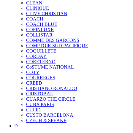
CLEAN
CLINIQUE
CLIVE CHRISTIAN
COACH
COACH BLUE
COFINLUXE
COLLISTAR
COMME DES GARCONS
COMPTOIR SUD PACIFIQUE
COQUILLETE
CORDAY
CORETERNO
CoSTUME NATIONAL
COTY
COURREGES
CREED
CRISTIANO RONALDO
CRISTOBAL
CUARZO THE CIRCLE
CUBA PARIS
CUPID
CUSTO BARCELONA
CZECH & SPEAKE
D