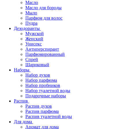
Масло
Масло для бороды
Мыло
Парфюм для волос
Пудра
Дезодоранты
Мужской
Женский
Унисекс
Антиперспирант
Парфюмированный
Спрей
Шариковый
Наборы
Набор духов
Набор парфюма
Набор пробников
Набор туалетной воды
Подарочные наборы
Распив
Распив духов
Распив парфюма
Распив туалетной воды
Для дома
Аромат для дома