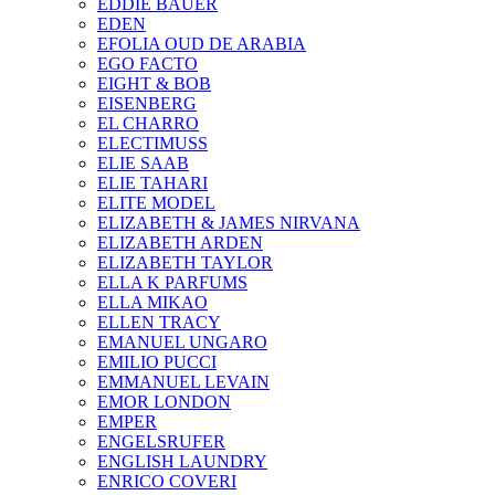
EDDIE BAUER
EDEN
EFOLIA OUD DE ARABIA
EGO FACTO
EIGHT & BOB
EISENBERG
EL CHARRO
ELECTIMUSS
ELIE SAAB
ELIE TAHARI
ELITE MODEL
ELIZABETH & JAMES NIRVANA
ELIZABETH ARDEN
ELIZABETH TAYLOR
ELLA K PARFUMS
ELLA MIKAO
ELLEN TRACY
EMANUEL UNGARO
EMILIO PUCCI
EMMANUEL LEVAIN
EMOR LONDON
EMPER
ENGELSRUFER
ENGLISH LAUNDRY
ENRICO COVERI