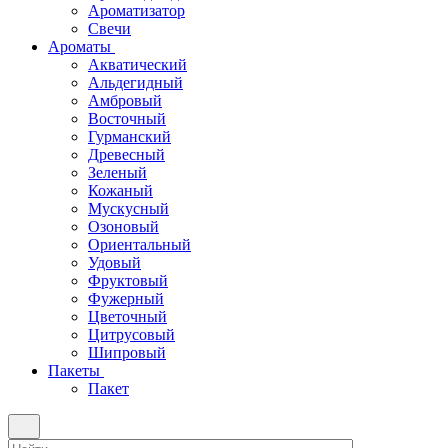
Ароматизатор
Свечи
Ароматы
Акватический
Альдегидный
Амбровый
Восточный
Гурманский
Древесный
Зеленый
Кожаный
Мускусный
Озоновый
Ориентальный
Удовый
Фруктовый
Фужерный
Цветочный
Цитрусовый
Шипровый
Пакеты
Пакет