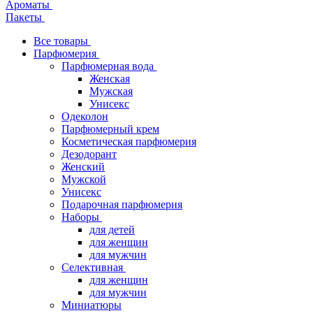
Ароматы
Пакеты
Все товары
Парфюмерия
Парфюмерная вода
Женская
Мужская
Унисекс
Одеколон
Парфюмерный крем
Косметическая парфюмерия
Дезодорант
Женский
Мужской
Унисекс
Подарочная парфюмерия
Наборы
для детей
для женщин
для мужчин
Селективная
для женщин
для мужчин
Миниатюры