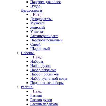
Парфюм для волос
Пудра
Дезодоранты
Назад
Дезодоранты
Мужской
Женский
Унисекс
Антиперспирант
Парфюмированный
Спрей
Шариковый
Наборы
Назад
Наборы
Набор духов
Набор парфюма
Набор пробников
Набор туалетной воды
Подарочные наборы
Распив
Назад
Распив
Распив духов
Распив парфюма