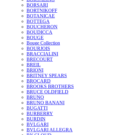
BORSARI
BORTNIKOFF
BOTANICAE
BOTTEGA
BOUCHERON
BOUDICCA
BOUGE
Bouge Collection
BOURJOIS
BRACCIALINI
BRECOURT
BREIL
BRIONI
BRITNEY SPEARS
BROCARD
BROOKS BROTHERS
BRUCE OLDFIELD
BRUNO
BRUNO BANANI
BUGATTI
BURBERRY
BURDIN
BVLGARI
BVLGARI ALLEGRA