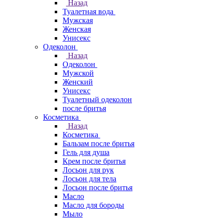
Назад
Туалетная вода
Мужская
Женская
Унисекс
Одеколон
Назад
Одеколон
Мужской
Женский
Унисекс
Туалетный одеколон
после бритья
Косметика
Назад
Косметика
Бальзам после бритья
Гель для душа
Крем после бритья
Лосьон для рук
Лосьон для тела
Лосьон после бритья
Масло
Масло для бороды
Мыло