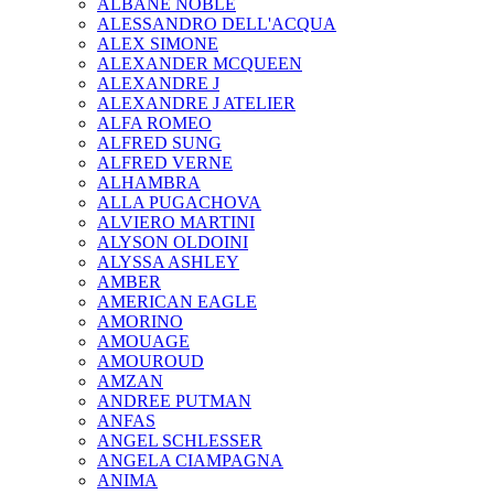
ALBANE NOBLE
ALESSANDRO DELL'ACQUA
ALEX SIMONE
ALEXANDER MCQUEEN
ALEXANDRE J
ALEXANDRE J ATELIER
ALFA ROMEO
ALFRED SUNG
ALFRED VERNE
ALHAMBRA
ALLA PUGACHOVA
ALVIERO MARTINI
ALYSON OLDOINI
ALYSSA ASHLEY
AMBER
AMERICAN EAGLE
AMORINO
AMOUAGE
AMOUROUD
AMZAN
ANDREE PUTMAN
ANFAS
ANGEL SCHLESSER
ANGELA CIAMPAGNA
ANIMA