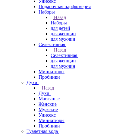
Унисекс
Подарочная парфюмерия
Наборы
Назад
Наборы
для детей
для женщин
для мужчин
Селективная
Назад
Селективная
для женщин
для мужчин
Миниатюры
Пробники
Духи
Назад
Духи
Масляные
Женские
Мужские
Унисекс
Миниатюры
Пробники
Туалетная вода