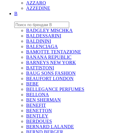
AZZARO
AZZEDINE
B
BADGLEY MISCHKA
BALDESSARINI
BALDININI
BALENCIAGA
BAMOTTE TENTAZIONE
BANANA REPUBLIC
BARNEYS NEW YORK
BATTISTONI
BAUG SONS FASHION
BEAUFORT LONDON
BEBE
BELLEGANCE PERFUMES
BELLONA
BEN SHERMAN
BENEFIT
BENETTON
BENTLEY
BERDOUES
BERNARD LALANDE
BERND BERGER