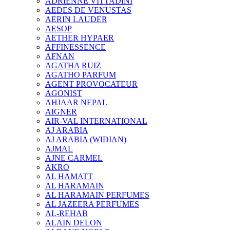
ADRIENNE VITTADINI
AEDES DE VENUSTAS
AERIN LAUDER
AESOP
AETHER HYPAER
AFFINESSENCE
AFNAN
AGATHA RUIZ
AGATHO PARFUM
AGENT PROVOCATEUR
AGONIST
AHJAAR NEPAL
AIGNER
AIR-VAL INTERNATIONAL
AJ ARABIA
AJ ARABIA (WIDIAN)
AJMAL
AJNE CARMEL
AKRO
AL HAMATT
AL HARAMAIN
AL HARAMAIN PERFUMES
AL JAZEERA PERFUMES
AL-REHAB
ALAIN DELON