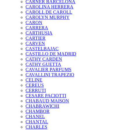
CARNER BARCELONA
CAROLINA HERRERA
CAROLL DE CAROLL
CAROLYN MURPHY
CARON
CARRERA
CARTHUSIA
CARTIER
CARVEN
CASTELBAJAC
CASTILLO DE MADRID
CATHY CARDEN
CATHY GUETTA
CAVALIER PARFUMS
CAVALLINI TRAPEZIO
CELINE
CEREUS
CERRUTI
CESARE PACIOTTI
CHABAUD MAISON
CHABRAWICHI
CHAMBOR
CHANEL
CHANTAL
CHARLES