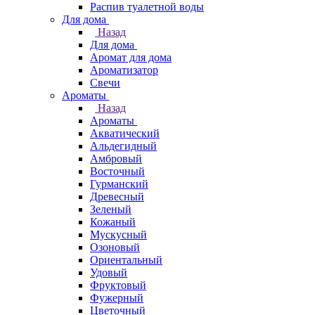
Распив туалетной воды
Для дома
Назад
Для дома
Аромат для дома
Ароматизатор
Свечи
Ароматы
Назад
Ароматы
Акватический
Альдегидный
Амбровый
Восточный
Гурманский
Древесный
Зеленый
Кожаный
Мускусный
Озоновый
Ориентальный
Удовый
Фруктовый
Фужерный
Цветочный