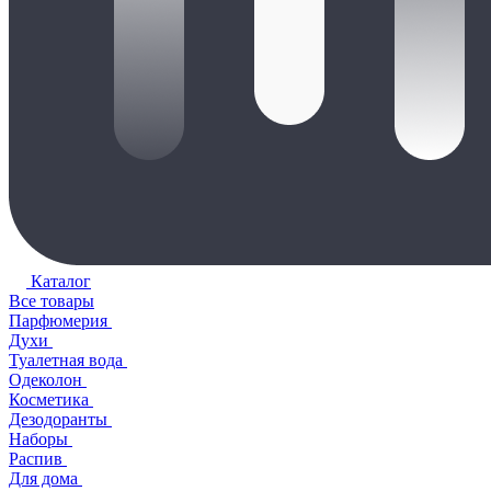
Каталог
Все товары
Парфюмерия
Духи
Туалетная вода
Одеколон
Косметика
Дезодоранты
Наборы
Распив
Для дома