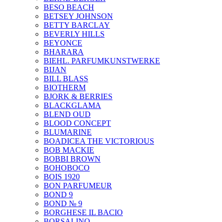
BESO BEACH
BETSEY JOHNSON
BETTY BARCLAY
BEVERLY HILLS
BEYONCE
BHARARA
BIEHL. PARFUMKUNSTWERKE
BIJAN
BILL BLASS
BIOTHERM
BJORK & BERRIES
BLACKGLAMA
BLEND OUD
BLOOD CONCEPT
BLUMARINE
BOADICEA THE VICTORIOUS
BOB MACKIE
BOBBI BROWN
BOHOBOCO
BOIS 1920
BON PARFUMEUR
BOND 9
BOND № 9
BORGHESE IL BACIO
BORSALINO