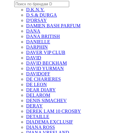
D.K.N.Y.
D.S.& DURGA
D'ORSAY
DAMIEN BASH PARFUM
DANA
DANA BRITISH
DANIELLE
DARPHIN
DAVER VIP CLUB
DAVID
DAVID BECKHAM
DAVID YURMAN
DAVIDOFF
DE CHARIERES
DE LEON
DEAR DIARY
DELAROM
DENIS SIMACHEV
DERAY
DEREK LAM 10 CROSBY
DETAILLE
DIADEMA EXCLUSIF
DIANA ROSS
DIANA VREELAND