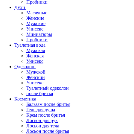
Пробники
Духи
Масляные
Женские
Мужские
Унисекс
Миниатюры
Пробники
Туалетная вода
Мужская
Женская
Унисекс
Одеколон
Мужской
Женский
Унисекс
Туалетный одеколон
после бритья
Косметика
Бальзам после бритья
Гель для душа
Крем после бритья
Лосьон для рук
Лосьон для тела
Лосьон после бритья